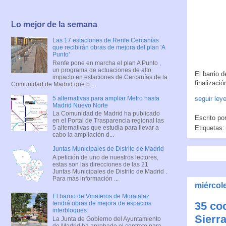
Lo mejor de la semana
Las 17 estaciones de Renfe Cercanías
que recibirán obras de mejora del plan 'A
Punto'
Renfe pone en marcha el plan A Punto ,
un programa de actuaciones de alto
El barrio 
impacto en estaciones de Cercanías de la
finalizaci
Comunidad de Madrid que b...
5 alternativas para ampliar Metro hasta
seguir ley
Madrid Nuevo Norte
La Comunidad de Madrid ha publicado
Escrito po
en el Portal de Trasparencia regional las
5 alternativas que estudia para llevar a
Etiquetas
cabo la ampliación d...
Juntas Municipales de Distrito de Madrid
A petición de uno de nuestros lectores,
estas son las direcciones de las 21
Juntas Municipales de Distrito de Madrid .
Para más información ...
miércol
El barrio de Vinateros de Moratalaz
tendrá obras de mejora de espacios
35 coc
interbloques
Sierr
La Junta de Gobierno del Ayuntamiento
de Madrid ha aprobado el contrato para