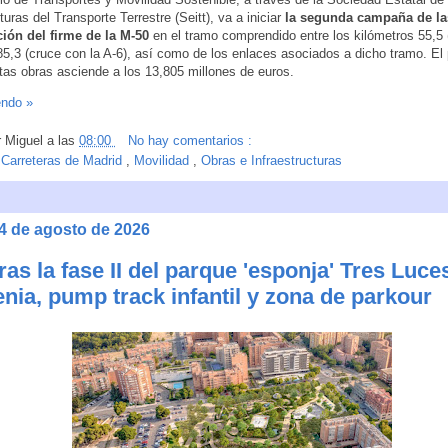
turas del Transporte Terrestre (Seitt), va a iniciar
la segunda campaña de la
ción del firme de la M-50
en el tramo comprendido entre los kilómetros 55,5 
85,3 (cruce con la A-6), así como de los enlaces asociados a dicho tramo. El
stas obras asciende a los 13,805 millones de euros.
endo »
r
Miguel
a las
08:00
No hay comentarios :
:
Carreteras de Madrid
,
Movilidad
,
Obras e Infraestructuras
 4 de agosto de 2026
as la fase II del parque 'esponja' Tres Luce
enia, pump track infantil y zona de parkour