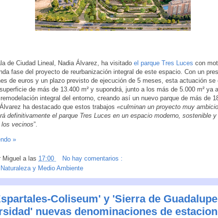
la de Ciudad Lineal, Nadia Álvarez, ha visitado
el parque Tres Luces
con moti
nda fase del proyecto de reurbanización integral de este espacio. Con un pre
nes de euros y un plazo previsto de ejecución de 5 meses, esta actuación se 
superficie de más de 13.400 m² y supondrá, junto a los más de 5.000 m² ya a
a remodelación integral del entorno, creando así un nuevo parque de más de 
o. Álvarez ha destacado que estos trabajos
«culminan un proyecto muy ambici
rá definitivamente el parque Tres Luces en un espacio moderno, sostenible y
 los vecinos
”.
endo »
r
Miguel
a las
17:00
No hay comentarios :
:
Naturaleza y Medio Ambiente
Espartales-Coliseum' y 'Sierra de Guadalupe
rsidad' nuevas denominaciones de estacion