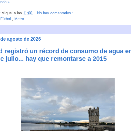
endo »
r
Miguel
a las
11:00
No hay comentarios :
:
Fútbol
,
Metro
3 de agosto de 2026
d registró un récord de consumo de agua e
e julio... hay que remontarse a 2015