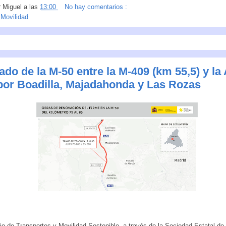
r
Miguel
a las
13:00
No hay comentarios :
:
Movilidad
ado de la M-50 entre la M-409 (km 55,5) y la
 por Boadilla, Majadahonda y Las Rozas
rio de Transportes y Movilidad Sostenible, a través de la Sociedad Estatal de