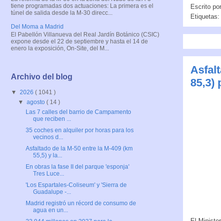
tiene programadas dos actuaciones: La primera es el
Escrito po
túnel de salida desde la M-30 direcc...
Etiquetas
Del Moma a Madrid
El Pabellón Villanueva del Real Jardín Botánico (CSIC)
expone desde el 22 de septiembre y hasta el 14 de
enero la exposición, On-Site, del M...
Asfalt
Archivo del blog
85,3)
▼
2026
( 1041 )
▼
agosto
( 14 )
Las 7 calles del barrio de Campamento
que reciben ...
35 coches en alquiler por horas para los
vecinos d...
Asfaltado de la M-50 entre la M-409 (km
55,5) y la...
En obras la fase II del parque 'esponja'
Tres Luce...
'Los Espartales-Coliseum' y 'Sierra de
Guadalupe -...
Madrid registró un récord de consumo de
agua en un...
El Ministe