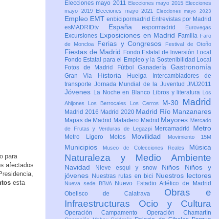
Elecciones mayo 2011
Elecciones mayo 2015
Elecciones
mayo 2019
Elecciones mayo 2021
Elecciones mayo 2023
Empleo
EMT
enbicipormadrid
Entrevistas por Madrid
España
esMADRIDtv
espormadrid
Eurovegas
Exposiciones en Madrid
Excursiones
Familia
Faro
Ferias y Congresos
de Moncloa
Festival de Otoño
Fiestas de Madrid
Fondo Estatal de Inversión Local
Fondo Estatal para el Empleo y la Sostenibilidad Local
Gastronomía
Fotos de Madrid
Fútbol
Ganadería
Historia
Gran Vía
Huelga
Intercambiadores de
transporte
Jornada Mundial de la Juventud JMJ2011
Jóvenes
La Noche en Blanco
Libros y literatura
Los
Madrid
M-30
Ahijones
Los Berrocales
Los Cerros
Madrid Río Manzanares
Madrid 2016
Madrid 2020
Mayores
Mapas de Madrid
Matadero Madrid
Mercado
Metro
Mercamadrid
de Frutas y Verduras de Legazpi
Movilidad
Metro Ligero
Motos
Movimiento 15M
Municipios
Música
Museo de Colecciones Reales
o para
Naturaleza y Medio Ambiente
os afectados
Navidad
Niños
Niños y
Nieve esquí y snow
Presidencia,
jóvenes
Nuestros lectores
Nuestras rutas en bici
ntos
esta
Nuevo Estadio Atlético de Madrid
Nueva sede BBVA
Obras e
Obelisco de Calatrava
Infraestructuras
Ocio y Cultura
Operación Campamento
Operación Chamartín