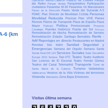
Palacio de Cibeles
Parque
Operación Mahou-Calderón
del Retiro
Parquímetros
Participación
Parque Ventas
ciudadana
Pasarelas M-30
Pasarelas río Manzanares
Paseo Verde del Suroeste A-5
Paseo de la Dirección
Personas
PDMC Plan Director de Movilidad Ciclista
Movilidad Reducida
Piscinas
Plan VIVE
Planes
Renove
Planos de Transporte
Plaza de España
Plaza
Política
Mayor
Promocionado
Podcast
Proyecto
Puentes históricos
Puerta del Sol
Canalejas
Rebajas
 A-6 (km
Remodelación de Atocha
Remodelación de Serrano
Renfe -
Remodelación Estadio Santiago Bernabéu
Adif
Reportajes en directo
Restaurantes en Madrid
Sanidad
Seguridad y
Revistas
San Isidro
Emergencias
Semana del Orgullo
Semana Santa
Servicios Sociales
Senda Real GR-124
Solar Decathlon
Teatro
Taxi-VTC
Teatro Auditorio
Europe 2010
Sorteos
San Lorenzo de El Escorial
Teatro Fernán Gómez
Transporte
Teatros del Canal
Telemadrid
Túnel de
Turismo
Valdebebas
Santa María de la Cabeza
Veranos de la Villa
Víctimas del terrorismo
Valdecarros
Vivienda
Zona Bajas Emisiones
Voluntarios
Visitas última semana
2
6
4
7
2
0