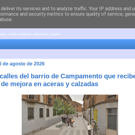
deliver its services and to analyze traffic. Your IP address and 
formance and security metrics to ensure quality of service, gen
abuse.
pación, medio ambiente, educación, empleo, ...
 6 de agosto de 2026
 calles del barrio de Campamento que recib
 de mejora en aceras y calzadas