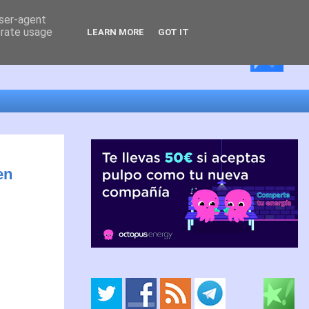
user-agent
erate usage
LEARN MORE
GOT IT
en