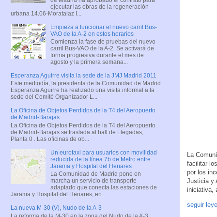
ejecutar las obras de la regeneración
urbana 14.06-Moratalaz I...
Empieza a funcionar el nuevo carril Bus-
VAO de la A-2 en estos horarios
Comienza la fase de pruebas del nuevo
carril Bus-VAO de la A-2. Se activará de
forma progresiva durante el mes de
agosto y la primera semana...
Esperanza Aguirre visita la sede de la JMJ Madrid 2011
Este mediodía, la presidenta de la Comunidad de Madrid
Esperanza Aguirre ha realizado una visita informal a la
sede del Comité Organizador L...
La Oficina de Objetos Perdidos de la T4 del Aeropuerto
de Madrid-Barajas
La Oficina de Objetos Perdidos de la T4 del Aeropuerto
de Madrid-Barajas se traslada al hall de Llegadas,
Planta 0 . Las oficinas de ob...
Un eurotaxi para usuarios con movilidad
La Comunid
reducida de la línea 7b de Metro entre
facilitar 
Jarama y Hospital del Henares
por los in
La Comunidad de Madrid pone en
marcha un servicio de transporte
Justicia y
adaptado que conecta las estaciones de
iniciativa
Jarama y Hospital del Henares, en...
seguir ley
La nueva M-30 (V), Nudo de la A-3
La reforma de la M-30 en la zona del Nudo de la A-3