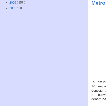
Metro
►
2006
( 957 )
►
2005
( 10 )
La Comunid
12, que pa
Consejería 
esta nueva
denominac