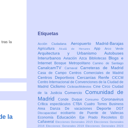
Etiquetas
tras la
Aeropuerto Madrid-Barajas
Acción Ciudadana
Agricultura
App
Arco Verde
Alcalá de Henares
Arquitectura y Urbanismo
Autobuses
Interurbanos
Blogs e
Aviación
Azca
Bibliotecas
Internet
Bosque Metropolitano
Camino de Santiago
CanalcamTV
Carreteras de Madrid
Carnaval
Casa de Campo
Centros Comerciales de Madrid
Centros Deportivos
Cercanías Renfe
CICCM
Centro Internacional de Convenciones de la Ciudad de
Ciclismo
Madrid
Cine
Circo
Ciudad
CiclistasMolestos
Comunidad de
Comercio
de la Justicia
Madrid
Coronavirus
Conde Duque
Consumo
Crítica espectáculos
CTBA Cuatro Torres Business
Deporte
Area
Danza
De vacaciones
DGT
ecobarrio de Puente de Vallecas
Discapacidad
de la
Educación
Economía
Eje Prado Recoletos
El
Cañaveral
Elecciones Generales 2015
Elecciones Generales
2016
Elecciones Generales 2019
Elecciones Generales 2023