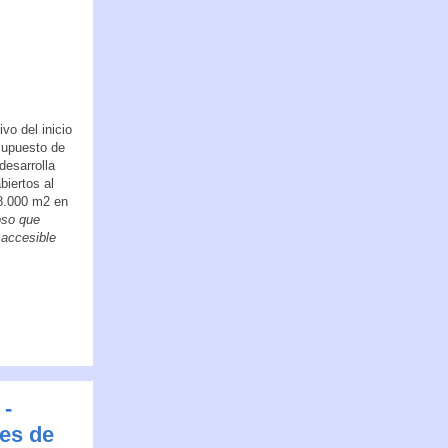
vo del inicio
supuesto de
desarrolla
biertos al
18.000 m2 en
oso que
 accesible
 -
es de