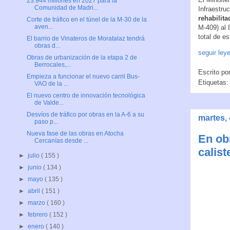
23.944 millones en 2027 para la
Comunidad de Madri...
Infraestruc
rehabilita
Corte de tráfico en el túnel de la M-30 de la
aven...
M-409) al 
total de e
El barrio de Vinateros de Moratalaz tendrá
obras d...
seguir ley
Obras de urbanización de la etapa 2 de
Berrocales,...
Escrito po
Empieza a funcionar el nuevo carril Bus-
Etiquetas
VAO de la ...
El nuevo centro de innovación tecnológica
de Valde...
Desvíos de tráfico por obras en la A-6 a su
martes,
paso p...
Nueva fase de las obras en Atocha
En obr
Cercanías desde ...
calist
►
julio
( 155 )
►
junio
( 134 )
►
mayo
( 135 )
►
abril
( 151 )
►
marzo
( 160 )
►
febrero
( 152 )
►
enero
( 140 )