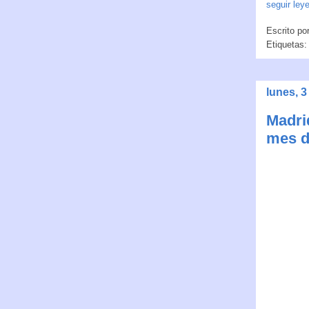
seguir ley
Escrito po
Etiquetas
lunes, 
Madri
mes d