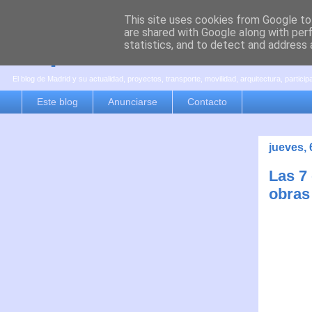
This site uses cookies from Google to 
are shared with Google along with per
es por madrid
statistics, and to detect and address 
El blog de Madrid y su actualidad, proyectos, transporte, movilidad, arquitectura, partici
Este blog
Anunciarse
Contacto
jueves,
Las 7
obras