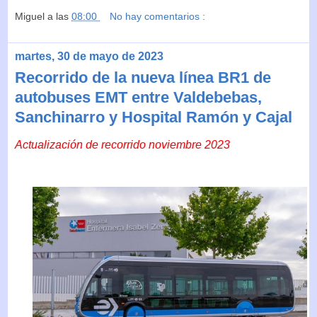
Miguel
a las
08:00
No hay comentarios :
martes, 30 de mayo de 2023
Recorrido de la nueva línea BR1 de
autobuses EMT entre Valdebebas,
Sanchinarro y Hospital Ramón y Cajal
Actualización de recorrido noviembre 2023