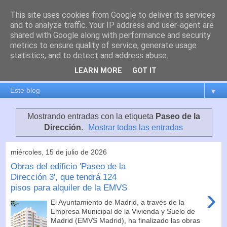
This site uses cookies from Google to deliver its services
es por madrid
and to analyze traffic. Your IP address and user-agent are
shared with Google along with performance and security
metrics to ensure quality of service, generate usage
El blog de Madrid y su actualidad, proyectos, transporte,
statistics, and to detect and address abuse.
movilidad, arquitectura, participación, medio ambiente,
educación, empleo, ...
LEARN MORE
GOT IT
▼
Mostrando entradas con la etiqueta
Paseo de la
Dirección
.
Mostrar todas las entradas
miércoles, 15 de julio de 2026
Obras del edificio 'Paseo de la
Dirección 3', que tendrá 124
pisos para alquiler de la EMVS
›
El Ayuntamiento de Madrid, a través de la
Empresa Municipal de la Vivienda y Suelo de
Madrid (EMVS Madrid), ha finalizado las obras