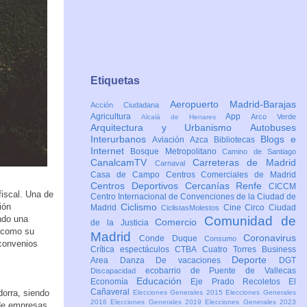
Etiquetas
Aeropuerto Madrid-Barajas
Acción Ciudadana
Agricultura
App
Arco Verde
Alcalá de Henares
Arquitectura y Urbanismo
Autobuses
Interurbanos
Blogs e
Aviación
Azca
Bibliotecas
Internet
Bosque Metropolitano
Camino de Santiago
CanalcamTV
Carreteras de Madrid
Carnaval
Casa de Campo
Centros Comerciales de Madrid
Centros Deportivos
Cercanías Renfe
CICCM
fiscal. Una de
Centro Internacional de Convenciones de la Ciudad de
ión
Ciclismo
Madrid
Cine
Circo
Ciudad
CiclistasMolestos
ndo una
Comunidad de
Comercio
de la Justicia
s como su
Madrid
Coronavirus
Conde Duque
Consumo
 convenios
Crítica espectáculos
CTBA Cuatro Torres Business
Deporte
Area
Danza
De vacaciones
DGT
ecobarrio de Puente de Vallecas
Discapacidad
Educación
Economía
Eje Prado Recoletos
El
Cañaveral
orra, siendo
Elecciones Generales 2015
Elecciones Generales
2016
Elecciones Generales 2019
Elecciones Generales 2023
 de empresas