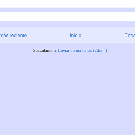
más reciente
Inicio
Entr
Suscribirse a:
Enviar comentarios ( Atom )