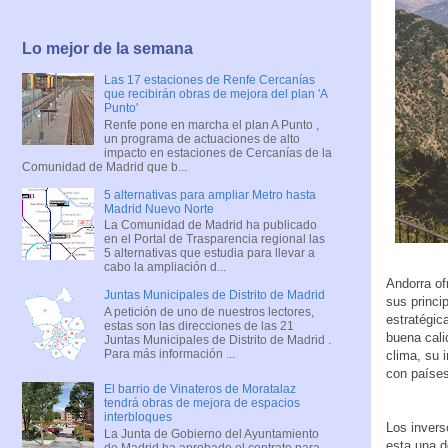
Lo mejor de la semana
Las 17 estaciones de Renfe Cercanías
que recibirán obras de mejora del plan 'A
Punto'
Renfe pone en marcha el plan A Punto ,
un programa de actuaciones de alto
impacto en estaciones de Cercanías de la
Comunidad de Madrid que b...
5 alternativas para ampliar Metro hasta
Madrid Nuevo Norte
La Comunidad de Madrid ha publicado
en el Portal de Trasparencia regional las
5 alternativas que estudia para llevar a
cabo la ampliación d...
Andorra of
Juntas Municipales de Distrito de Madrid
sus princi
A petición de uno de nuestros lectores,
estratégic
estas son las direcciones de las 21
buena cali
Juntas Municipales de Distrito de Madrid .
Para más información ...
clima, su 
con países
El barrio de Vinateros de Moratalaz
tendrá obras de mejora de espacios
interbloques
Los invers
La Junta de Gobierno del Ayuntamiento
esta una d
de Madrid ha aprobado el contrato para