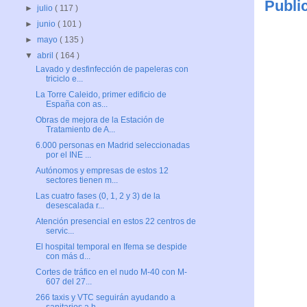
Publi
►
julio
( 117 )
►
junio
( 101 )
►
mayo
( 135 )
▼
abril
( 164 )
Lavado y desfinfección de papeleras con
triciclo e...
La Torre Caleido, primer edificio de
España con as...
Obras de mejora de la Estación de
Tratamiento de A...
6.000 personas en Madrid seleccionadas
por el INE ...
Autónomos y empresas de estos 12
sectores tienen m...
Las cuatro fases (0, 1, 2 y 3) de la
desescalada r...
Atención presencial en estos 22 centros de
servic...
El hospital temporal en Ifema se despide
con más d...
Cortes de tráfico en el nudo M-40 con M-
607 del 27...
266 taxis y VTC seguirán ayudando a