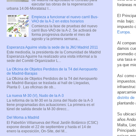
ejecutar las obras de la regeneración
foráneas r
urbana 14.06-Moratalaz I...
El Princip
Empieza a funcionar el nuevo carril Bus-
más bajo; 
VAO de la A-2 en estos horarios
Comienza la fase de pruebas del nuevo
impuesto d
carril Bus-VAO de la A-2. Se activará de
Europa
.
forma progresiva durante el mes de
agosto y la primera semana...
Al compara
Esperanza Aguirre visita la sede de la JMJ Madrid 2011
damos cuen
Este mediodía, la presidenta de la Comunidad de Madrid
promedio 
Esperanza Aguirre ha realizado una visita informal a la
una tasa e
sede del Comité Organizador L...
ya que mie
La Oficina de Objetos Perdidos de la T4 del Aeropuerto
de Madrid-Barajas
Así como e
La Oficina de Objetos Perdidos de la T4 del Aeropuerto
impuestos
de Madrid-Barajas se traslada al hall de Llegadas,
infraestru
Planta 0 . Las oficinas de ob...
aparcamien
La nueva M-30 (V), Nudo de la A-3
distrito d
La reforma de la M-30 en la zona del Nudo de la A-3
plantando 
tiene programadas dos actuaciones: La primera es el
túnel de salida desde la M-30 direcc...
Su ubicaci
Del Moma a Madrid
años Andor
El Pabellón Villanueva del Real Jardín Botánico (CSIC)
Malta, Lie
expone desde el 22 de septiembre y hasta el 14 de
Principado
enero la exposición, On-Site, del M...
países per