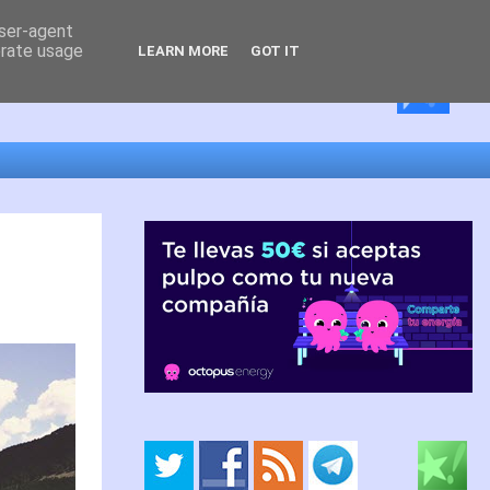
user-agent
erate usage
LEARN MORE
GOT IT