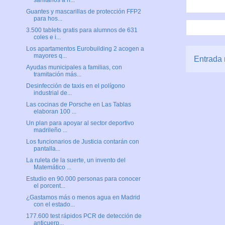
sanitarios a h...
Guantes y mascarillas de protección FFP2
para hos...
3.500 tablets gratis para alumnos de 631
coles e i...
Los apartamentos Eurobuilding 2 acogen a
mayores q...
Entrada 
Ayudas municipales a familias, con
tramitación más...
Desinfección de taxis en el polígono
industrial de...
Las cocinas de Porsche en Las Tablas
elaboran 100 ...
Un plan para apoyar al sector deportivo
madrileño ...
Los funcionarios de Justicia contarán con
pantalla...
La ruleta de la suerte, un invento del
Matemático ...
Estudio en 90.000 personas para conocer
el porcent...
¿Gastamos más o menos agua en Madrid
con el estado...
177.600 test rápidos PCR de detección de
anticuerp...