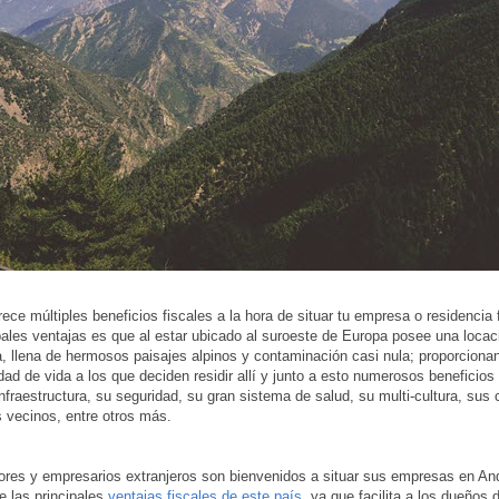
rece múltiples beneficios fiscales a la hora de situar tu empresa o residencia 
pales ventajas es que al estar ubicado al suroeste de Europa posee una locac
a, llena de hermosos paisajes alpinos y contaminación casi nula; proporciona
dad de vida a los que deciden residir allí y junto a esto numerosos beneficio
infraestructura, su seguridad, su gran sistema de salud, su multi-cultura, sus
 vecinos, entre otros más.
ores y empresarios extranjeros son bienvenidos a situar sus empresas en And
e las principales
ventajas fiscales de este país
, ya que facilita a los dueños