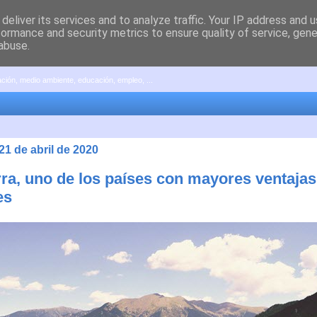
deliver its services and to analyze traffic. Your IP address and 
formance and security metrics to ensure quality of service, gen
abuse.
pación, medio ambiente, educación, empleo, ...
21 de abril de 2020
ra, uno de los países con mayores ventajas
es