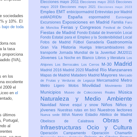
Elecciones mayo 2011
Elecciones mayo 2015
Elecciones
mayo 2019
Elecciones mayo 2021
Elecciones mayo 2023
Empleo
EMT
enbicipormadrid
Entrevistas por Madrid
de sociedades
España
esMADRIDtv
espormadrid
Eurovegas
 2% y 10%. El
Exposiciones en Madrid
Excursiones
Familia
Faro
 bajo de toda
Ferias y Congresos
de Moncloa
Festival de Otoño
Fiestas de Madrid
Fondo Estatal de Inversión Local
Fondo Estatal para el Empleo y la Sostenibilidad Local
Gastronomía
Fotos de Madrid
Fútbol
Ganadería
dorra nos
Historia
Gran Vía
Huelga
Intercambiadores de
a la tasa
transporte
Jornada Mundial de la Juventud JMJ2011
s proporciona
Jóvenes
La Noche en Blanco
Libros y literatura
Los
adido (IVA),
Madrid
M-30
Ahijones
Los Berrocales
Los Cerros
Madrid Río Manzanares
Madrid 2016
Madrid 2020
Mayores
Mapas de Madrid
Matadero Madrid
Mercado
s en los
Metro
Mercamadrid
de Frutas y Verduras de Legazpi
una excelente
Movilidad
Metro Ligero
Motos
Movimiento 15M
l 2009 el
Municipios
Música
 Liceo en
el
Museo de Colecciones Reales
Naturaleza y Medio Ambiente
entado,
Navidad
Niños
Niños y
Nieve esquí y snow
jóvenes
Nuestros lectores
Nuestras rutas en bici
s últimos
Nuevo Estadio Atlético de Madrid
Nueva sede BBVA
Obras e
, Portugal,
Obelisco de Calatrava
ndo al
Infraestructuras
Ocio y Cultura
erentes
Operación Campamento
Operación Chamartín
íses, ya que