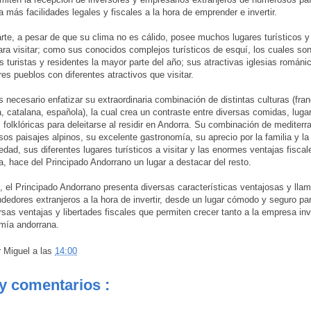
a más facilidades legales y fiscales a la hora de emprender e invertir.
arte, a pesar de que su clima no es cálido, posee muchos lugares turísticos 
ara visitar; como sus conocidos complejos turísticos de esquí, los cuales son
 turistas y residentes la mayor parte del año; sus atractivas iglesias románi
es pueblos con diferentes atractivos que visitar.
 necesario enfatizar su extraordinaria combinación de distintas culturas (fra
, catalana, española), la cual crea un contraste entre diversas comidas, luga
s folklóricas para deleitarse al residir en Andorra. Su combinación de mediter
sos paisajes alpinos, su excelente gastronomía, su aprecio por la familia y l
iedad, sus diferentes lugares turísticos a visitar y las enormes ventajas fisca
a, hace del Principado Andorrano un lugar a destacar del resto.
, el Principado Andorrano presenta diversas características ventajosas y llam
dedores extranjeros a la hora de invertir, desde un lugar cómodo y seguro par
rsas ventajas y libertades fiscales que permiten crecer tanto a la empresa i
mía andorrana.
r
Miguel
a las
14:00
y comentarios :