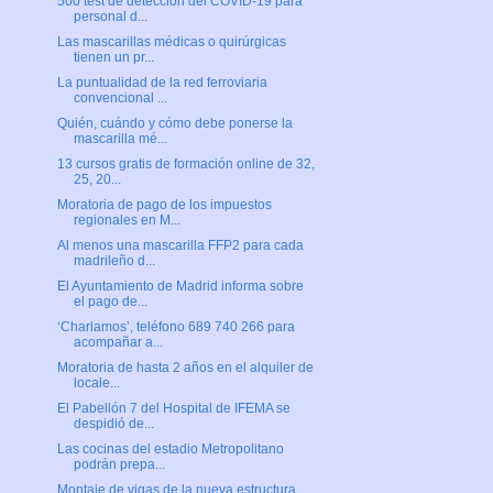
500 test de detección del COVID-19 para
personal d...
Las mascarillas médicas o quirúrgicas
tienen un pr...
La puntualidad de la red ferroviaria
convencional ...
Quién, cuándo y cómo debe ponerse la
mascarilla mé...
13 cursos gratis de formación online de 32,
25, 20...
Moratoria de pago de los impuestos
regionales en M...
Al menos una mascarilla FFP2 para cada
madrileño d...
El Ayuntamiento de Madrid informa sobre
el pago de...
‘Charlamos’, teléfono 689 740 266 para
acompañar a...
Moratoria de hasta 2 años en el alquiler de
locale...
El Pabellón 7 del Hospital de IFEMA se
despidió de...
Las cocinas del estadio Metropolitano
podrán prepa...
Montaje de vigas de la nueva estructura