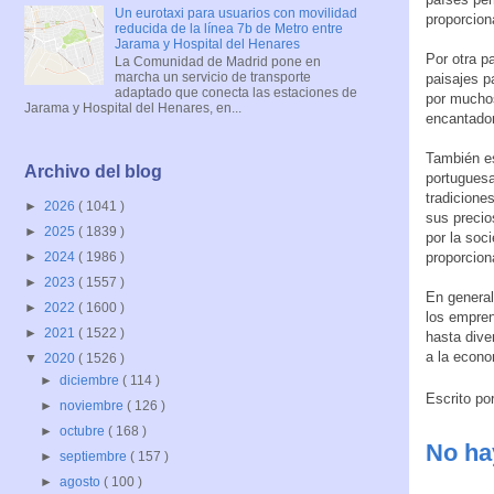
Un eurotaxi para usuarios con movilidad
proporcion
reducida de la línea 7b de Metro entre
Jarama y Hospital del Henares
Por otra p
La Comunidad de Madrid pone en
marcha un servicio de transporte
paisajes p
adaptado que conecta las estaciones de
por muchos
Jarama y Hospital del Henares, en...
encantador
También es
Archivo del blog
portuguesa
tradicione
►
2026
( 1041 )
sus precio
►
2025
( 1839 )
por la soc
proporcion
►
2024
( 1986 )
►
2023
( 1557 )
En general
►
2022
( 1600 )
los empren
►
2021
( 1522 )
hasta dive
a la econo
▼
2020
( 1526 )
►
diciembre
( 114 )
Escrito po
►
noviembre
( 126 )
►
octubre
( 168 )
No ha
►
septiembre
( 157 )
►
agosto
( 100 )