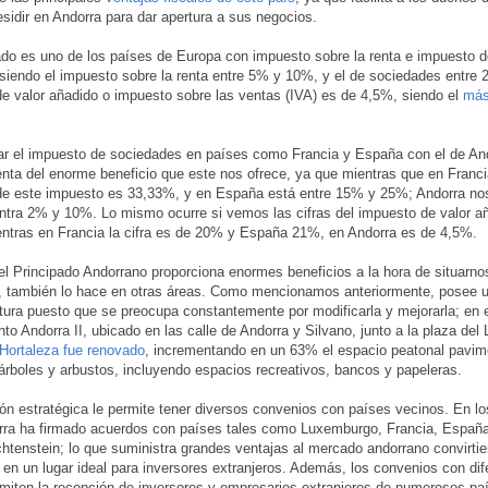
esidir en Andorra para dar apertura a sus negocios.
ado es uno de los países de Europa con impuesto sobre la renta e impuesto 
siendo el impuesto sobre la renta entre 5% y 10%, y el de sociedades entre
e valor añadido o impuesto sobre las ventas (IVA) es de 4,5%, siendo el
más
r el impuesto de sociedades en países como Francia y España con el de An
ta del enorme beneficio que este nos ofrece, ya que mientras que en Franci
de este impuesto es 33,33%, y en España está entre 15% y 25%; Andorra no
ntra 2% y 10%. Lo mismo ocurre si vemos las cifras del impuesto de valor añ
ntras en Francia la cifra es de 20% y España 21%, en Andorra es de 4,5%.
l Principado Andorrano proporciona enormes beneficios a la hora de situarno
, también lo hace en otras áreas. Como mencionamos anteriormente, posee 
ctura puesto que se preocupa constantemente por modificarla y mejorarla; en e
to Andorra II, ubicado en las calle de Andorra y Silvano, junto a la plaza del
e Hortaleza fue renovado
, incrementando en un 63% el espacio peatonal pavim
árboles y arbustos, incluyendo espacios recreativos, bancos y papeleras.
ón estratégica le permite tener diversos convenios con países vecinos. En lo
ra ha firmado acuerdos con países tales como Luxemburgo, Francia, España
chtenstein; lo que suministra grandes ventajas al mercado andorrano convirtie
 en un lugar ideal para inversores extranjeros. Además, los convenios con dif
miten la recepción de inversores y empresarios extranjeros de numerosos pa