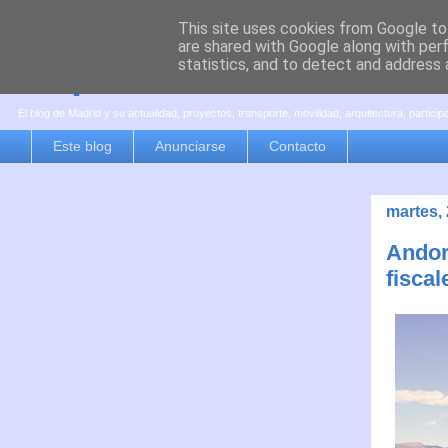
This site uses cookies from Google to 
are shared with Google along with per
es por madrid
statistics, and to detect and address 
El blog de Madrid y su actualidad, proyectos, transporte, movilidad, arquitectura, partici
Este blog
Anunciarse
Contacto
martes, 
Andor
fiscal