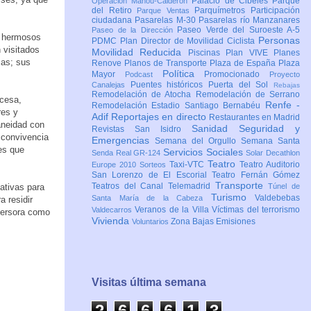
Palacio de Cibeles
Parque
Operación Mahou-Calderón
del Retiro
Parquímetros
Participación
Parque Ventas
ciudadana
Pasarelas M-30
Pasarelas río Manzanares
Paseo Verde del Suroeste A-5
Paseo de la Dirección
y hermosos
Personas
PDMC Plan Director de Movilidad Ciclista
 visitados
Movilidad Reducida
Piscinas
Plan VIVE
Planes
cas; sus
Renove
Planos de Transporte
Plaza de España
Plaza
Política
Mayor
Promocionado
Podcast
Proyecto
Puentes históricos
Puerta del Sol
Canalejas
Rebajas
Remodelación de Atocha
Remodelación de Serrano
ncesa,
Renfe -
Remodelación Estadio Santiago Bernabéu
res y
Adif
Reportajes en directo
Restaurantes en Madrid
raneidad con
Sanidad
Seguridad y
Revistas
San Isidro
a convivencia
Emergencias
Semana del Orgullo
Semana Santa
les que
Servicios Sociales
Senda Real GR-124
Solar Decathlon
Teatro
Taxi-VTC
Teatro Auditorio
Europe 2010
Sorteos
San Lorenzo de El Escorial
Teatro Fernán Gómez
Transporte
Teatros del Canal
Telemadrid
ativas para
Túnel de
Turismo
Valdebebas
Santa María de la Cabeza
a residir
Veranos de la Villa
Víctimas del terrorismo
Valdecarros
nversora como
Vivienda
Zona Bajas Emisiones
Voluntarios
Visitas última semana
2
6
6
6
1
3