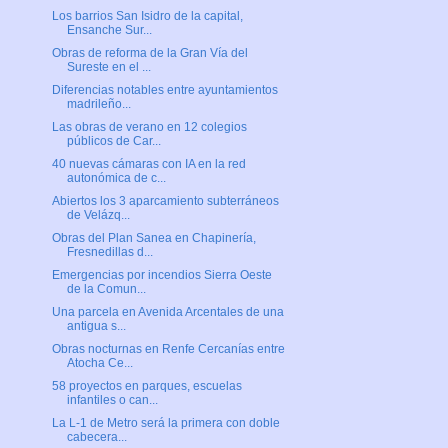
Los barrios San Isidro de la capital,
Ensanche Sur...
Obras de reforma de la Gran Vía del
Sureste en el ...
Diferencias notables entre ayuntamientos
madrileño...
Las obras de verano en 12 colegios
públicos de Car...
40 nuevas cámaras con IA en la red
autonómica de c...
Abiertos los 3 aparcamiento subterráneos
de Velázq...
Obras del Plan Sanea en Chapinería,
Fresnedillas d...
Emergencias por incendios Sierra Oeste
de la Comun...
Una parcela en Avenida Arcentales de una
antigua s...
Obras nocturnas en Renfe Cercanías entre
Atocha Ce...
58 proyectos en parques, escuelas
infantiles o can...
La L-1 de Metro será la primera con doble
cabecera...