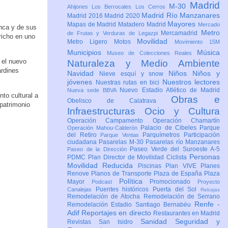
Madrid
M-30
Ahijones
Los Berrocales
Los Cerros
Madrid Río Manzanares
Madrid 2016
Madrid 2020
Mayores
Mapas de Madrid
Matadero Madrid
Mercado
inca y de sus
Metro
Mercamadrid
de Frutas y Verduras de Legazpi
pricho en uno
Movilidad
Metro Ligero
Motos
Movimiento 15M
Municipios
Música
Museo de Colecciones Reales
 el nuevo
Naturaleza y Medio Ambiente
ardines
Navidad
Niños
Niños y
Nieve esquí y snow
jóvenes
Nuestros lectores
Nuestras rutas en bici
Nuevo Estadio Atlético de Madrid
Nueva sede BBVA
to cultural a
Obras e
Obelisco de Calatrava
 patrimonio
Infraestructuras
Ocio y Cultura
Operación Campamento
Operación Chamartín
Palacio de Cibeles
Parque
Operación Mahou-Calderón
del Retiro
Parquímetros
Participación
Parque Ventas
ciudadana
Pasarelas M-30
Pasarelas río Manzanares
Paseo Verde del Suroeste A-5
Paseo de la Dirección
Personas
PDMC Plan Director de Movilidad Ciclista
Movilidad Reducida
Piscinas
Plan VIVE
Planes
Renove
Planos de Transporte
Plaza de España
Plaza
Política
Mayor
Promocionado
Podcast
Proyecto
Puentes históricos
Puerta del Sol
Canalejas
Rebajas
Remodelación de Atocha
Remodelación de Serrano
Renfe -
Remodelación Estadio Santiago Bernabéu
Adif
Reportajes en directo
Restaurantes en Madrid
Sanidad
Seguridad y
Revistas
San Isidro