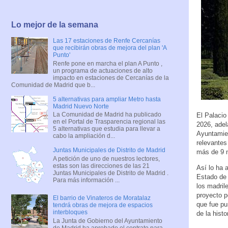
Lo mejor de la semana
Las 17 estaciones de Renfe Cercanías
que recibirán obras de mejora del plan 'A
Punto'
Renfe pone en marcha el plan A Punto ,
un programa de actuaciones de alto
impacto en estaciones de Cercanías de la
Comunidad de Madrid que b...
5 alternativas para ampliar Metro hasta
Madrid Nuevo Norte
La Comunidad de Madrid ha publicado
El Palacio
en el Portal de Trasparencia regional las
2026, adel
5 alternativas que estudia para llevar a
Ayuntamien
cabo la ampliación d...
relevantes
Juntas Municipales de Distrito de Madrid
más de 9 m
A petición de uno de nuestros lectores,
estas son las direcciones de las 21
Así lo ha 
Juntas Municipales de Distrito de Madrid .
Estado de
Para más información ...
los madril
proyecto p
El barrio de Vinateros de Moratalaz
que fue pu
tendrá obras de mejora de espacios
interbloques
de la histo
La Junta de Gobierno del Ayuntamiento
de Madrid ha aprobado el contrato para