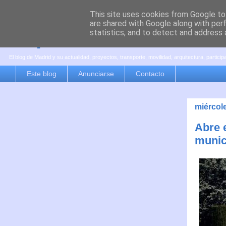
This site uses cookies from Google to 
are shared with Google along with per
es por madrid
statistics, and to detect and address 
El blog de Madrid y su actualidad, proyectos, transporte, movilidad, arquitectura, partici
Este blog
Anunciarse
Contacto
miércole
Abre 
munic