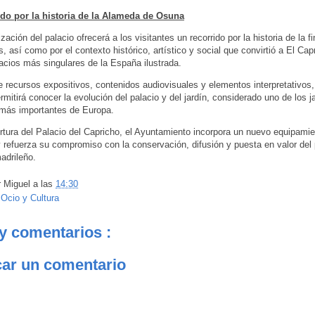
ido por la historia de la Alameda de Osuna
ación del palacio ofrecerá a los visitantes un recorrido por la historia de la f
s, así como por el contexto histórico, artístico y social que convirtió a El Ca
acios más singulares de la España ilustrada.
e recursos expositivos, contenidos audiovisuales y elementos interpretativos,
rmitirá conocer la evolución del palacio y del jardín, considerado uno de los j
 más importantes de Europa.
rtura del Palacio del Capricho, el Ayuntamiento incorpora un nuevo equipamien
y refuerza su compromiso con la conservación, difusión y puesta en valor del
madrileño.
r
Miguel
a las
14:30
:
Ocio y Cultura
y comentarios :
car un comentario