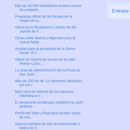
Más de 20.500 madrileños reciben cursos
de compete...
Entrada 
Programa oficial de las Fiestas de la
Virgen de la...
Obras en la Residencia y centro de día
Jazmín de P...
Obras entre Madrid y Algeciras para la
nueva Autop...
Ayudas para la ganadería de la Sierra
Oeste: 20 t...
Obras de mejora de aceras en la calle
Alonso Cano,...
La casa de administración de la Presa de
San Juan ...
Más de 100 km de 13 carreteras afectadas
por los i...
Más cerca la reforma de los espacios
interbloque d...
El Aeropuerto de Barajas mantiene su sello
ambient...
Pinilla del Valle y Rascafría reciben obras
de mej...
Nuevos equipos de aire acondicionado y
toldos en 4...