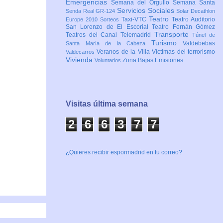
Emergencias
Semana del Orgullo
Semana Santa
Servicios Sociales
Senda Real GR-124
Solar Decathlon
Teatro
Taxi-VTC
Teatro Auditorio
Europe 2010
Sorteos
San Lorenzo de El Escorial
Teatro Fernán Gómez
Transporte
Teatros del Canal
Telemadrid
Túnel de
Turismo
Valdebebas
Santa María de la Cabeza
Veranos de la Villa
Víctimas del terrorismo
Valdecarros
Vivienda
Zona Bajas Emisiones
Voluntarios
Visitas última semana
2
6
6
3
7
7
¿Quieres recibir espormadrid en tu correo?