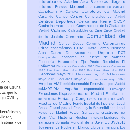
Interurbanos
Blogs e
Aviación
Azca
Bibliotecas
Internet
Bosque Metropolitano
Camino de Santiago
CanalcamTV
Carreteras de Madrid
Carnaval
Casa de Campo
Centros Comerciales de Madrid
Centros Deportivos
Cercanías Renfe
CICCM
Centro Internacional de Convenciones de la Ciudad de
Ciclismo
Madrid
Cine
Circo
Ciudad
CiclistasMolestos
Comunidad de
Comercio
de la Justicia
Madrid
Coronavirus
Conde Duque
Consumo
Crítica espectáculos
CTBA Cuatro Torres Business
Deporte
Area
Danza
De vacaciones
DGT
ecobarrio de Puente de Vallecas
Discapacidad
Educación
Economía
Eje Prado Recoletos
El
Cañaveral
Elecciones Generales 2015
Elecciones Generales
2016
Elecciones Generales 2019
Elecciones Generales 2023
Elecciones mayo 2011
Elecciones mayo 2015
Elecciones
mayo 2019
Elecciones mayo 2021
Elecciones mayo 2023
 de la
Empleo
EMT
enbicipormadrid
Entrevistas por Madrid
eda de Osuna.
España
esMADRIDtv
espormadrid
Eurovegas
icas que lo
Exposiciones en Madrid
Excursiones
Familia
Faro
iglo XVIII y
Ferias y Congresos
de Moncloa
Festival de Otoño
Fiestas de Madrid
Fondo Estatal de Inversión Local
Fondo Estatal para el Empleo y la Sostenibilidad Local
itectónicos y
Gastronomía
Fotos de Madrid
Fútbol
Ganadería
ilidad y
Historia
Gran Vía
Huelga
Intercambiadores de
historia y de
transporte
Jornada Mundial de la Juventud JMJ2011
Jóvenes
La Noche en Blanco
Libros y literatura
Los