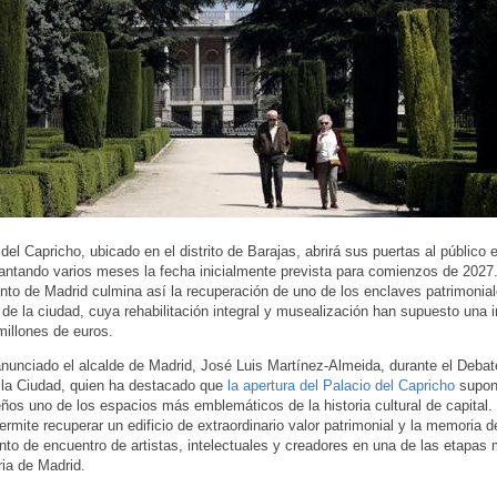
 del Capricho, ubicado en el distrito de Barajas, abrirá sus puertas al público 
antando varios meses la fecha inicialmente prevista para comienzos de 2027.
to de Madrid culmina así la recuperación de uno de los enclaves patrimonia
 de la ciudad, cuya rehabilitación integral y musealización han supuesto una 
illones de euros.
anunciado el alcalde de Madrid, José Luis Martínez-Almeida, durante el Debat
 la Ciudad, quien ha destacado que
la apertura del Palacio del Capricho
supon
eños uno de los espacios más emblemáticos de la historia cultural de capital.
ermite recuperar un edificio de extraordinario valor patrimonial y la memoria d
nto de encuentro de artistas, intelectuales y creadores en una de las etapas 
ria de Madrid.