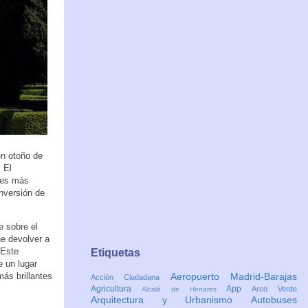
en otoño de
 El
les más
inversión de
e sobre el
e devolver a
 Este
Etiquetas
e un lugar
más brillantes
Aeropuerto Madrid-Barajas
Acción Ciudadana
Agricultura
App
Arco Verde
Alcalá de Henares
Arquitectura y Urbanismo
Autobuses