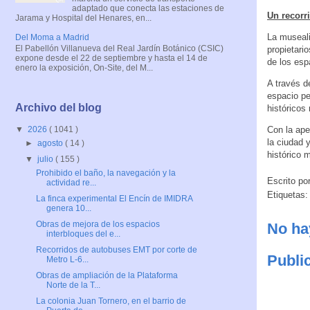
adaptado que conecta las estaciones de
Un recorr
Jarama y Hospital del Henares, en...
La musealiz
Del Moma a Madrid
El Pabellón Villanueva del Real Jardín Botánico (CSIC)
propietario
expone desde el 22 de septiembre y hasta el 14 de
de los esp
enero la exposición, On-Site, del M...
A través d
espacio pe
Archivo del blog
históricos
Con la ape
▼
2026
( 1041 )
la ciudad 
►
agosto
( 14 )
histórico 
▼
julio
( 155 )
Prohibido el baño, la navegación y la
Escrito po
actividad re...
Etiquetas
La finca experimental El Encín de IMIDRA
genera 10...
Obras de mejora de los espacios
No ha
interbloques del e...
Recorridos de autobuses EMT por corte de
Publi
Metro L-6...
Obras de ampliación de la Plataforma
Norte de la T...
La colonia Juan Tornero, en el barrio de