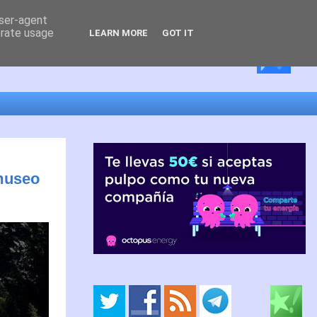
user-agent
erate usage
LEARN MORE
GOT IT
 museo