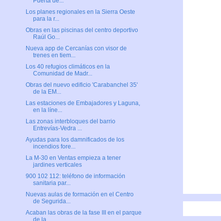
Puerta de...
Los planes regionales en la Sierra Oeste
para la r...
Obras en las piscinas del centro deportivo
Raúl Go...
Nueva app de Cercanías con visor de
trenes en tiem...
Los 40 refugios climáticos en la
Comunidad de Madr...
Obras del nuevo edificio 'Carabanchel 35'
de la EM...
Las estaciones de Embajadores y Laguna,
en la líne...
Las zonas interbloques del barrio
Entrevías-Vedra ...
Ayudas para los damnificados de los
incendios fore...
La M-30 en Ventas empieza a tener
jardines verticales
900 102 112: teléfono de información
sanitaria par...
Nuevas aulas de formación en el Centro
de Segurida...
Acaban las obras de la fase III en el parque
de la...