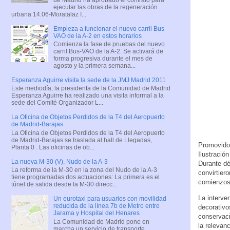
ejecutar las obras de la regeneración
urbana 14.06-Moratalaz I...
Empieza a funcionar el nuevo carril Bus-
VAO de la A-2 en estos horarios
Comienza la fase de pruebas del nuevo
carril Bus-VAO de la A-2. Se activará de
forma progresiva durante el mes de
agosto y la primera semana...
Esperanza Aguirre visita la sede de la JMJ Madrid 2011
Este mediodía, la presidenta de la Comunidad de Madrid
Esperanza Aguirre ha realizado una visita informal a la
sede del Comité Organizador L...
La Oficina de Objetos Perdidos de la T4 del Aeropuerto
de Madrid-Barajas
La Oficina de Objetos Perdidos de la T4 del Aeropuerto
de Madrid-Barajas se traslada al hall de Llegadas,
Promovido
Planta 0 . Las oficinas de ob...
Ilustració
La nueva M-30 (V), Nudo de la A-3
Durante dé
La reforma de la M-30 en la zona del Nudo de la A-3
convirtiero
tiene programadas dos actuaciones: La primera es el
comienzos
túnel de salida desde la M-30 direcc...
La interve
Un eurotaxi para usuarios con movilidad
reducida de la línea 7b de Metro entre
decorativo
Jarama y Hospital del Henares
conservaci
La Comunidad de Madrid pone en
la relevanc
marcha un servicio de transporte