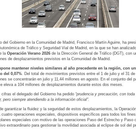
o del Gobierno en la Comunidad de Madrid, Francisco Martín Aguirre, ha presi
utonómica de Tráfico y Seguridad Vial de Madrid, en la que se han analizado 
e la
Operación Verano 2026
de la Dirección General de Tráfico (DGT), con un
ones de desplazamientos previstos en la Comunidad de Madrid.
supone mantener niveles similares al año precedente en la región, con un
o del 0,07%
. Del total de movimientos previstos entre el 1 de julio y el 31 de
ones se concentrarán en julio y 11,44 millones en agosto. En el conjunto del pa
se eleva a 104 millones de desplazamientos durante estos dos meses.
 cifras el delegado del Gobierno ha pedido
“prudencia y precaución, con toda 
r, pero siempre atendiendo a la información oficial”.
 de garantizar la fluidez y la seguridad de estos desplazamientos, la Operaci
 cuatro operaciones especiales, dispositivos específicos para todos los fin
 planes especiales con motivo de las operaciones Paso del Estrecho y Paso d
tivo extraordinario para gestionar la movilidad asociada al eclipse de sol del 