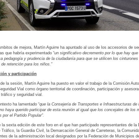
ámbitos de mejora, Martín Aguirre ha apuntado al uso de los accesorios de se
as que habría experimentado “
un significativo decremento por lo que hay que
sa pedagogía y prudencia de la ciudadanía para que se utilicen los cinturones
s de retención para los niños.”
ión y participación
 de la sesión, Martín Aguirre ha puesto en valor el trabajo de la Comisión Au
Seguridad Vial como órgano territorial de coordinación, participación y asesor
tráfico y seguridad vial.
ntexto ha lamentado “
que la Consejería de Transportes e Infraestructuras de
no haya querido participar de esta reunión al igual que los concejales de los 
 por el Partido Popular”.
e la sexta edición de este foro en el que han participado representantes de la 
 Tráfico, la Guardia Civil, la Demarcación General de Carreteras, la Comunid
ntes de la administración local designados por la Federación de Municipios d