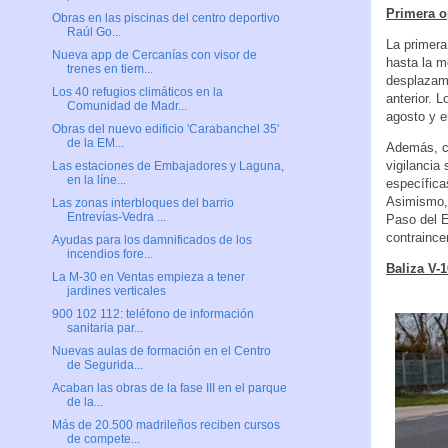
Primera o
Obras en las piscinas del centro deportivo
Raúl Go...
La primera
Nueva app de Cercanías con visor de
hasta la m
trenes en tiem...
desplazami
Los 40 refugios climáticos en la
anterior. 
Comunidad de Madr...
agosto y e
Obras del nuevo edificio 'Carabanchel 35'
de la EM...
Además, co
vigilancia
Las estaciones de Embajadores y Laguna,
en la líne...
específica
Asimismo, 
Las zonas interbloques del barrio
Entrevías-Vedra ...
Paso del E
contraince
Ayudas para los damnificados de los
incendios fore...
Baliza V-1
La M-30 en Ventas empieza a tener
jardines verticales
900 102 112: teléfono de información
sanitaria par...
Nuevas aulas de formación en el Centro
de Segurida...
Acaban las obras de la fase III en el parque
de la...
Más de 20.500 madrileños reciben cursos
de compete...