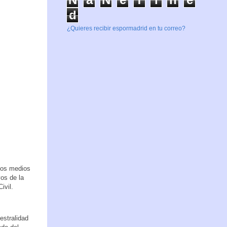
d
¿Quieres recibir espormadrid en tu correo?
 los medios
vos de la
ivil.
estralidad