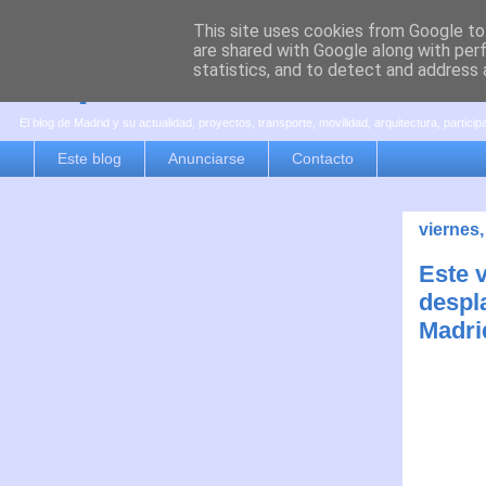
This site uses cookies from Google to 
are shared with Google along with per
es por madrid
statistics, and to detect and address 
El blog de Madrid y su actualidad, proyectos, transporte, movilidad, arquitectura, partici
Este blog
Anunciarse
Contacto
viernes,
Este 
despl
Madri