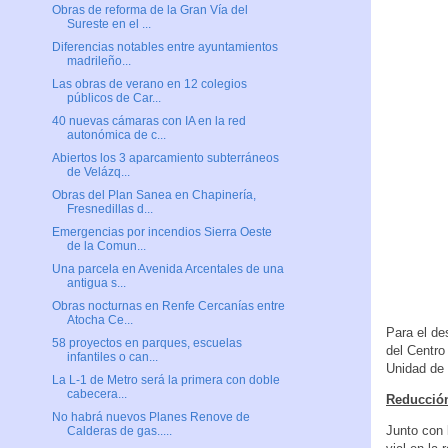
Obras de reforma de la Gran Vía del
Sureste en el ...
Diferencias notables entre ayuntamientos
madrileño...
Las obras de verano en 12 colegios
públicos de Car...
40 nuevas cámaras con IA en la red
autonómica de c...
Abiertos los 3 aparcamiento subterráneos
de Velázq...
Obras del Plan Sanea en Chapinería,
Fresnedillas d...
Emergencias por incendios Sierra Oeste
de la Comun...
Una parcela en Avenida Arcentales de una
antigua s...
Obras nocturnas en Renfe Cercanías entre
Atocha Ce...
Para el de
58 proyectos en parques, escuelas
del Centro
infantiles o can...
Unidad de 
La L-1 de Metro será la primera con doble
cabecera...
Reducción 
No habrá nuevos Planes Renove de
Junto con 
Calderas de gas.....