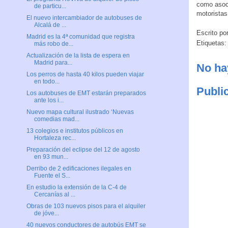
como asoci
de particu...
motoristas
El nuevo intercambiador de autobuses de
Alcalá de ...
Escrito po
Madrid es la 4ª comunidad que registra
Etiquetas
más robo de...
Actualización de la lista de espera en
Madrid para...
No ha
Los perros de hasta 40 kilos pueden viajar
en todo...
Publi
Los autobuses de EMT estarán preparados
ante los i...
Nuevo mapa cultural ilustrado ‘Nuevas
comedias mad...
13 colegios e institutos públicos en
Hortaleza rec...
Preparación del eclipse del 12 de agosto
en 93 mun...
Derribo de 2 edificaciones ilegales en
Fuente el S...
En estudio la extensión de la C-4 de
Cercanías al ...
Obras de 103 nuevos pisos para el alquiler
de jóve...
40 nuevos conductores de autobús EMT se