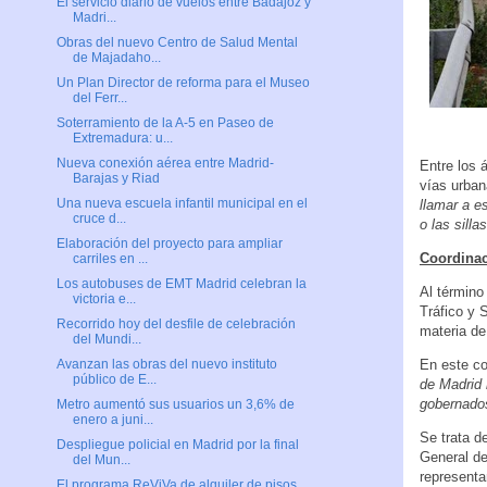
El servicio diario de vuelos entre Badajoz y
Madri...
Obras del nuevo Centro de Salud Mental
de Majadaho...
Un Plan Director de reforma para el Museo
del Ferr...
Soterramiento de la A-5 en Paseo de
Extremadura: u...
Nueva conexión aérea entre Madrid-
Entre los 
Barajas y Riad
vías urban
Una nueva escuela infantil municipal en el
llamar a e
cruce d...
o las silla
Elaboración del proyecto para ampliar
Coordinac
carriles en ...
Los autobuses de EMT Madrid celebran la
Al término
victoria e...
Tráfico y 
Recorrido hoy del desfile de celebración
materia de 
del Mundi...
En este co
Avanzan las obras del nuevo instituto
público de E...
de Madrid 
gobernados
Metro aumentó sus usuarios un 3,6% de
enero a juni...
Se trata d
Despliegue policial en Madrid por la final
General de
del Mun...
representa
El programa ReViVa de alquiler de pisos