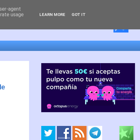
user-agent
erate usage
LEARN MORE
GOT IT
de