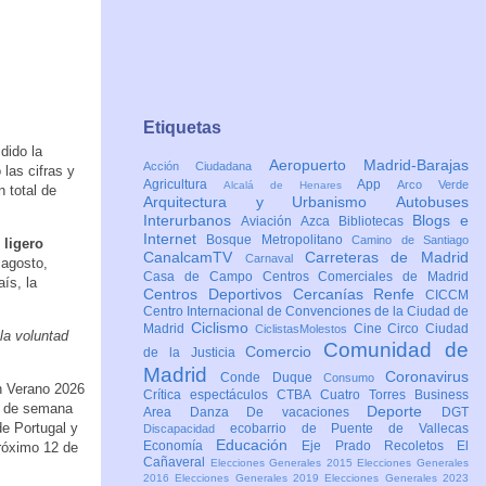
Etiquetas
dido la
Aeropuerto Madrid-Barajas
Acción Ciudadana
las cifras y
Agricultura
App
Arco Verde
Alcalá de Henares
 total de
Arquitectura y Urbanismo
Autobuses
Interurbanos
Blogs e
Aviación
Azca
Bibliotecas
Internet
Bosque Metropolitano
Camino de Santiago
 ligero
CanalcamTV
Carreteras de Madrid
Carnaval
 agosto,
Casa de Campo
Centros Comerciales de Madrid
ís, la
Centros Deportivos
Cercanías Renfe
CICCM
Centro Internacional de Convenciones de la Ciudad de
Ciclismo
Madrid
Cine
Circo
Ciudad
CiclistasMolestos
la voluntad
Comunidad de
Comercio
de la Justicia
Madrid
Coronavirus
Conde Duque
Consumo
ón Verano 2026
Crítica espectáculos
CTBA Cuatro Torres Business
es de semana
Deporte
Area
Danza
De vacaciones
DGT
e Portugal y
ecobarrio de Puente de Vallecas
Discapacidad
Educación
Economía
Eje Prado Recoletos
El
próximo 12 de
Cañaveral
Elecciones Generales 2015
Elecciones Generales
2016
Elecciones Generales 2019
Elecciones Generales 2023