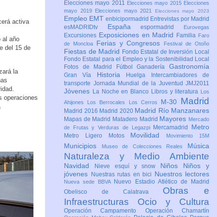
Elecciones mayo 2011
Elecciones mayo 2015
Elecciones
mayo 2019
Elecciones mayo 2021
Elecciones mayo 2023
Empleo
EMT
enbicipormadrid
Entrevistas por Madrid
erá activa
España
esMADRIDtv
espormadrid
Eurovegas
Exposiciones en Madrid
Excursiones
Familia
Faro
 al año
Ferias y Congresos
de Moncloa
Festival de Otoño
te del 15 de
Fiestas de Madrid
Fondo Estatal de Inversión Local
Fondo Estatal para el Empleo y la Sostenibilidad Local
Gastronomía
Fotos de Madrid
Fútbol
Ganadería
zará la
Historia
Gran Vía
Huelga
Intercambiadores de
ñas
transporte
Jornada Mundial de la Juventud JMJ2011
idad.
Jóvenes
La Noche en Blanco
Libros y literatura
Los
s operaciones
Madrid
M-30
Ahijones
Los Berrocales
Los Cerros
a
Madrid Río Manzanares
Madrid 2016
Madrid 2020
Mayores
Mapas de Madrid
Matadero Madrid
Mercado
Metro
Mercamadrid
de Frutas y Verduras de Legazpi
Movilidad
Metro Ligero
Motos
Movimiento 15M
Municipios
Música
Museo de Colecciones Reales
Naturaleza y Medio Ambiente
Navidad
Niños
Niños y
Nieve esquí y snow
jóvenes
Nuestros lectores
Nuestras rutas en bici
Nuevo Estadio Atlético de Madrid
Nueva sede BBVA
Obras e
Obelisco de Calatrava
Infraestructuras
Ocio y Cultura
Operación Campamento
Operación Chamartín