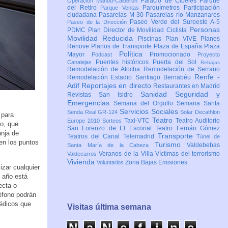
Palacio de Cibeles
Parque
Operación Mahou-Calderón
del Retiro
Parquímetros
Participación
Parque Ventas
ciudadana
Pasarelas M-30
Pasarelas río Manzanares
Paseo Verde del Suroeste A-5
Paseo de la Dirección
Personas
PDMC Plan Director de Movilidad Ciclista
Movilidad Reducida
Piscinas
Plan VIVE
Planes
Renove
Planos de Transporte
Plaza de España
Plaza
Política
Mayor
Promocionado
Podcast
Proyecto
Puentes históricos
Puerta del Sol
Canalejas
Rebajas
Remodelación de Atocha
Remodelación de Serrano
Renfe -
Remodelación Estadio Santiago Bernabéu
Adif
Reportajes en directo
Restaurantes en Madrid
Sanidad
Seguridad y
Revistas
San Isidro
Emergencias
Semana del Orgullo
Semana Santa
Servicios Sociales
Senda Real GR-124
Solar Decathlon
 para
Teatro
Taxi-VTC
Teatro Auditorio
Europe 2010
Sorteos
o, que
San Lorenzo de El Escorial
Teatro Fernán Gómez
anja de
Transporte
Teatros del Canal
Telemadrid
Túnel de
en los puntos
Turismo
Valdebebas
Santa María de la Cabeza
Veranos de la Villa
Víctimas del terrorismo
Valdecarros
Vivienda
Zona Bajas Emisiones
Voluntarios
izar cualquier
e año está
ecta o
léfono podrán
médicos que
Visitas última semana
N
a
N
e
f
i
n
e