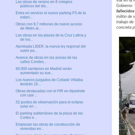
vial en la
Las obras de verano en 8 colegios
Gobierno:
públicos del dis...
fallecido
Entra en servicio el nuevo parking P3 de la
millón de 
estaci...
trabajo de
Obras con 9,7 millones de nuevo acceso
concreta p
de Metro al...
Las obras en las plazas de la Cruz Latina y
de los...
Aprobada LIDER, la nueva ley regional del
suelo pa...
Avance de obras en las aceras de las
calles Condes...
60.000 sanitarios en Madrid verán
aumentado su sue...
Los nuevos juzgados de Collado Villalba
tendrán 16...
Obras destacadas con el PIR en Alpedrete
con casi ...
52 puntos de observación para el eclipse
solar en ...
El parking subterráneo de la plaza de las
Cortes e...
Empiezan las obras de construcción de
viviendas en...