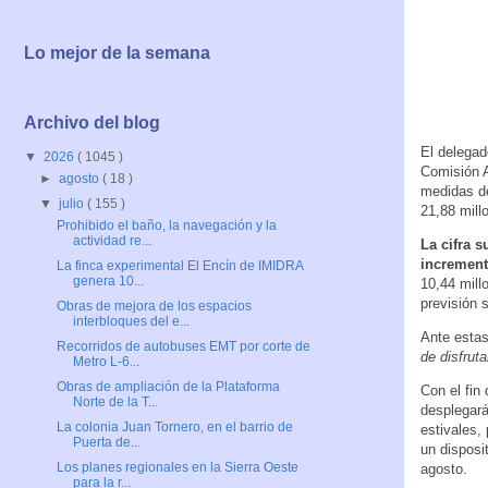
Lo mejor de la semana
Archivo del blog
El delegad
▼
2026
( 1045 )
Comisión A
►
agosto
( 18 )
medidas d
▼
julio
( 155 )
21,88 mill
Prohibido el baño, la navegación y la
actividad re...
La cifra 
increment
La finca experimental El Encín de IMIDRA
genera 10...
10,44 mill
previsión 
Obras de mejora de los espacios
interbloques del e...
Ante estas
Recorridos de autobuses EMT por corte de
de disfruta
Metro L-6...
Obras de ampliación de la Plataforma
Con el fin
Norte de la T...
desplegará
La colonia Juan Tornero, en el barrio de
estivales,
Puerta de...
un disposi
Los planes regionales en la Sierra Oeste
agosto.
para la r...