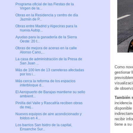
Programa oficial de las Fiestas de la
Virgen de la...
Obras en la Residencia y centro de día
Jazmín de P...
Obras entre Madrid y Algeciras para la
nueva Autop...
Ayudas para la ganadería de la Sierra
Oeste: 20 t...
Obras de mejora de aceras en la calle
Alonso Cano,...
La casa de administración de la Presa de
San Juan ...
Como noved
Más de 100 km de 13 carreteras afectadas
gestionar
por los i...
previsible
Más cerca la reforma de los espacios
visualizac
interbloque d...
de observa
El Aeropuerto de Barajas mantiene su sello
ambient...
También s
incidencia
Pinilla del Valle y Rascafría reciben obras
de mej...
disponible 
indirectam
Nuevos equipos de aire acondicionado y
toldos en 4...
recibir in
tiene a su
Los barrios San Isidro de la capital,
Ensanche Sur...