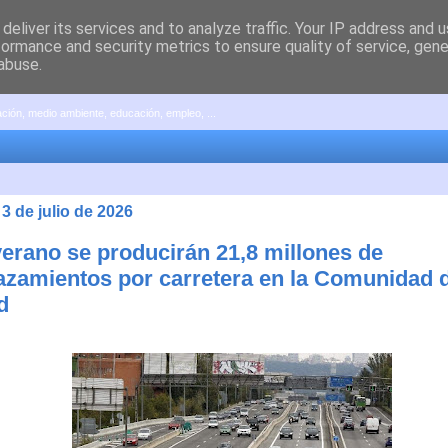
deliver its services and to analyze traffic. Your IP address and 
formance and security metrics to ensure quality of service, gen
abuse.
pación, medio ambiente, educación, empleo, ...
 3 de julio de 2026
verano se producirán 21,8 millones de
azamientos por carretera en la Comunidad 
d