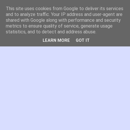
This site uses cookies from Google to deliver its services
es por madrid
and to analyze traffic. Your IP address and user-agent are
shared with Google along with performance and security
metrics to ensure quality of service, generate usage
El blog de Madrid y su actualidad, proyectos, transporte,
statistics, and to detect and address abuse.
movilidad, arquitectura, participación, medio ambiente,
educación, empleo, ...
LEARN MORE
GOT IT