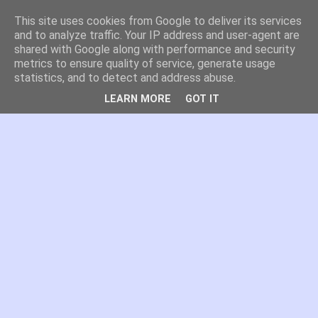
This site uses cookies from Google to deliver its services
es por madrid
and to analyze traffic. Your IP address and user-agent are
shared with Google along with performance and security
metrics to ensure quality of service, generate usage
El blog de Madrid y su actualidad, proyectos, transporte,
statistics, and to detect and address abuse.
movilidad, arquitectura, participación, medio ambiente,
educación, empleo, ...
LEARN MORE
GOT IT