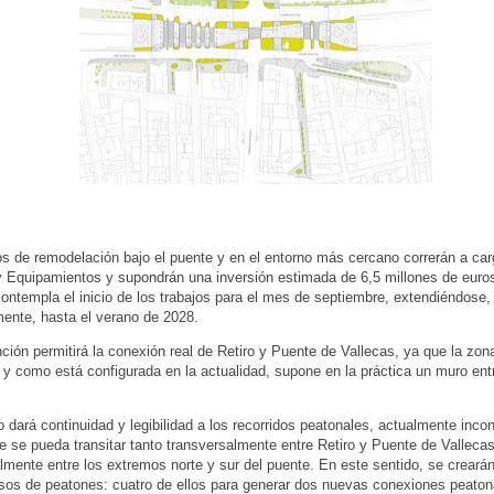
os de remodelación bajo el puente y en el entorno más cercano correrán a car
 Equipamientos y supondrán una inversión estimada de 6,5 millones de euro
contempla el inicio de los trabajos para el mes de septiembre, extendiéndose,
mente, hasta el verano de 2028.
nción permitirá la conexión real de Retiro y Puente de Vallecas, ya que la zona
l y como está configurada en la actualidad, supone en la práctica un muro en
o dará continuidad y legibilidad a los recorridos peatonales, actualmente inco
 se pueda transitar tanto transversalmente entre Retiro y Puente de Valleca
almente entre los extremos norte y sur del puente. En este sentido, se creará
os de peatones: cuatro de ellos para generar dos nuevas conexiones peaton