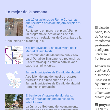
Lo mejor de la semana
Las 17 estaciones de Renfe Cercanías
que recibirán obras de mejora del plan 'A
Punto'
El alcalde
Renfe pone en marcha el plan A Punto ,
Sanz, la 
un programa de actuaciones de alto
de Valleca
impacto en estaciones de Cercanías de la
transforma
Comunidad de Madrid que b...
peatonales
5 alternativas para ampliar Metro hasta
configurac
Madrid Nuevo Norte
universal,
La Comunidad de Madrid ha publicado
frontera en
en el Portal de Trasparencia regional las
5 alternativas que estudia para llevar a
cabo la ampliación d...
Almeida h
vecinos de
Juntas Municipales de Distrito de Madrid
el intenso 
A petición de uno de nuestros lectores,
hace ser u
estas son las direcciones de las 21
Juntas Municipales de Distrito de Madrid .
Ayuntamien
Para más información ...
los vecino
e “i
ncremen
El barrio de Vinateros de Moratalaz
Madrid pas
tendrá obras de mejora de espacios
interbloques
El proyec
La Junta de Gobierno del Ayuntamiento
3.770 m2.
de Madrid ha aprobado el contrato para