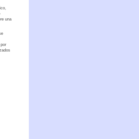
ico,
o
bre una
se
 por
izados