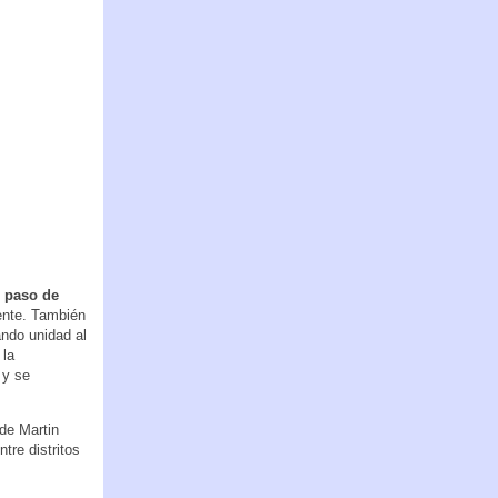
 paso de
uente. También
ando unidad al
 la
 y se
rde Martin
tre distritos