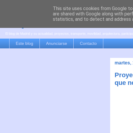
This site uses cookies from Google to 
are shared with Google along with per
es por madrid
statistics, and to detect and address 
El blog de Madrid y su actualidad, proyectos, transporte, movilidad, arquitectura, partici
Este blog
Anunciarse
Contacto
martes,
Proye
que n