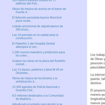
583 nuevos paneles solares en 17
edificios del Pob...
Obras de mejora de aceras en el barrio de
Fuente d...
El fallecido periodista taurino Moncholi
pone nomb...
Listado provisional de adjudicatarios de
290 pisos...
Las 19 parcelas en la capital para la
construcción...
El Pabellón 2 del Hospital Zendal
albergará el cen...
1.280 nuevos maestros y profesores para
Los trabaj
los coles ...
de Obras y
Acaban las obras en la plaza del Rastrillo,
previsión 
consid...
previsible
Las 13 plazas, parterres y talud M-40 en
Orcasitas...
La interve
Obras de mejora de los túneles y la
puente, ta
señalización d...
distritos.
10.300 agentes de Policía Nacional y
El proyect
Guardia Civil...
manera que
8,5 millones destinados a la Comunidad
longitudin
de Madrid p...
nuevos pas
Adjudicado el estudio para decidir si se