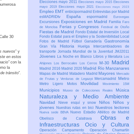
Elecciones mayo 2011
Elecciones mayo 2015
Elecciones
 numerosa
mayo 2019
Elecciones mayo 2021
Elecciones mayo 2023
Empleo
EMT
enbicipormadrid
Entrevistas por Madrid
España
esMADRIDtv
espormadrid
Eurovegas
Exposiciones en Madrid
Excursiones
Familia
Faro
Ferias y Congresos
de Moncloa
Festival de Otoño
Fiestas de Madrid
Fondo Estatal de Inversión Local
Calle 30
Fondo Estatal para el Empleo y la Sostenibilidad Local
Gastronomía
Fotos de Madrid
Fútbol
Ganadería
Historia
Gran Vía
Huelga
Intercambiadores de
es nuevos
” y
transporte
Jornada Mundial de la Juventud JMJ2011
Jóvenes
iste en estos
La Noche en Blanco
Libros y literatura
Los
Madrid
pacio”
con la
M-30
Ahijones
Los Berrocales
Los Cerros
omo la
Madrid Río Manzanares
Madrid 2016
Madrid 2020
de tránsito
”.
Mayores
Mapas de Madrid
Matadero Madrid
Mercado
Metro
Mercamadrid
de Frutas y Verduras de Legazpi
Movilidad
Metro Ligero
Motos
Movimiento 15M
Municipios
Música
Museo de Colecciones Reales
Naturaleza y Medio Ambiente
Navidad
Niños
Niños y
Nieve esquí y snow
jóvenes
Nuestros lectores
Nuestras rutas en bici
Nuevo Estadio Atlético de Madrid
Nueva sede BBVA
Obras e
Obelisco de Calatrava
Infraestructuras
Ocio y Cultura
Operación Campamento
Operación Chamartín