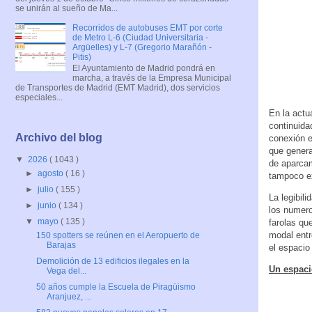
se unirán al sueño de Ma...
Recorridos de autobuses EMT por corte
de Metro L-6 (Ciudad Universitaria -
Argüelles) y L-7 (Gregorio Marañón -
Pitis)
El Ayuntamiento de Madrid pondrá en
marcha, a través de la Empresa Municipal
de Transportes de Madrid (EMT Madrid), dos servicios
especiales...
En la actu
continuida
Archivo del blog
conexión e
que genera
▼
2026
( 1043 )
de aparcam
►
agosto
( 16 )
tampoco ex
►
julio
( 155 )
La legibil
►
junio
( 134 )
los numero
▼
mayo
( 135 )
farolas qu
modal entr
150 spotters se reúnen en el Aeropuerto de
Barajas
el espacio
Demolición de 13 edificios ilegales en la
Un espaci
Vega del...
50 años cumple la Escuela de Piragüismo
Aranjuez, ...