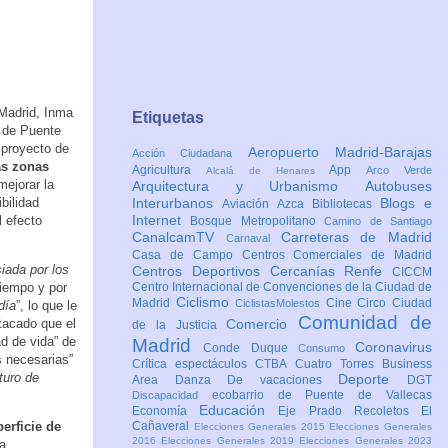
 Madrid, Inma
Etiquetas
 de Puente
l proyecto de
Aeropuerto Madrid-Barajas
Acción Ciudadana
as zonas
Agricultura
App
Arco Verde
Alcalá de Henares
mejorar la
Arquitectura y Urbanismo
Autobuses
bilidad
Interurbanos
Blogs e
Aviación
Azca
Bibliotecas
Internet
l efecto
Bosque Metropolitano
Camino de Santiago
CanalcamTV
Carreteras de Madrid
Carnaval
Casa de Campo
Centros Comerciales de Madrid
iada por los
Centros Deportivos
Cercanías Renfe
CICCM
tiempo y por
Centro Internacional de Convenciones de la Ciudad de
Ciclismo
Madrid
Cine
Circo
Ciudad
CiclistasMolestos
día
”, lo que le
Comunidad de
stacado que el
Comercio
de la Justicia
d de vida” de
Madrid
Coronavirus
Conde Duque
Consumo
s necesarias”
Crítica espectáculos
CTBA Cuatro Torres Business
uturo de
Deporte
Area
Danza
De vacaciones
DGT
ecobarrio de Puente de Vallecas
Discapacidad
Educación
Economía
Eje Prado Recoletos
El
erficie de
Cañaveral
Elecciones Generales 2015
Elecciones Generales
2016
Elecciones Generales 2019
Elecciones Generales 2023
ia