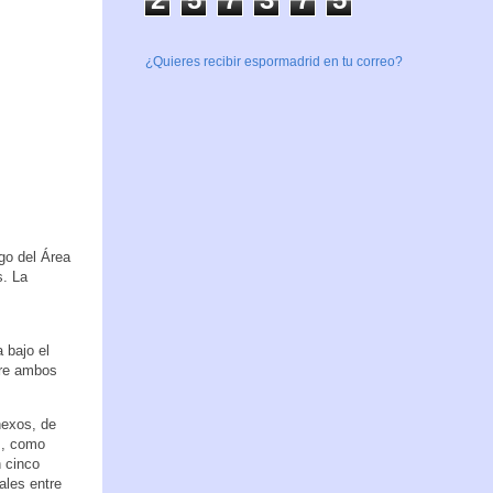
¿Quieres recibir espormadrid en tu correo?
go del Área
s. La
 bajo el
tre ambos
nexos, de
s, como
n cinco
ales entre