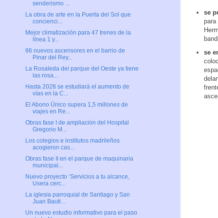
senderismo ...
se p
La obra de arte en la Puerta del Sol que
para 
concienci...
Herm
Mejor climatización para 47 trenes de la
band
línea 1 y...
86 nuevos ascensores en el barrio de
se e
Pinar del Rey...
coloc
La Rosaleda del parque del Oeste ya tiene
espac
las rosa...
dela
Hasta 2028 se estudiará el aumento de
frent
vías en la C...
asce
El Abono Único supera 1,5 millones de
viajes en Re...
Obras fase I de ampliación del Hospital
Gregorio M...
Los colegios e institutos madrileños
acogieron cas...
Obras fase II en el parque de maquinaria
municipal...
Nuevo proyecto ‘Servicios a tu alcance,
Usera cerc...
La iglesia parroquial de Santiago y San
Juan Bauti...
Un nuevo estudio informativo para el paso