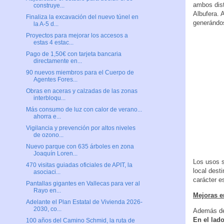
ambos dist
construye...
Albufera. 
Finaliza la excavación del nuevo túnel en
generándos
la A-5 d...
Proyectos para mejorar los accesos a
estas 4 estac...
Pago de 1,50€ con tarjeta bancaria
directamente en...
90 nuevos miembros para el Cuerpo de
Agentes Fores...
Obras en aceras y calzadas de las zonas
interbloqu...
Más consumo de luz con calor de verano...
ahorra e...
Vigilancia y prevención por altos niveles
de ozono...
Nuevo parque con 635 árboles en zona
Joaquín Loren...
Los usos s
470 visitas guiadas oficiales de APIT, la
local dest
asociaci...
carácter e
Pantallas gigantes en Vallecas para ver al
Rayo en...
Mejoras e
Adelante el Plan Estatal de Vivienda 2026-
2030, co...
Además de 
En el lad
100 años del Camino Schmid, la ruta de