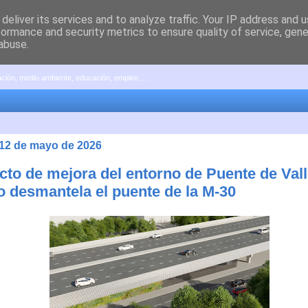
deliver its services and to analyze traffic. Your IP address and 
formance and security metrics to ensure quality of service, gen
abuse.
pación, medio ambiente, educación, empleo, ...
 12 de mayo de 2026
cto de mejora del entorno de Puente de Vall
o desmantela el puente de la M-30