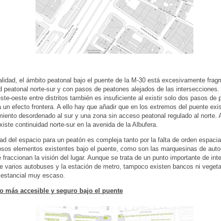
alidad, el ámbito peatonal bajo el puente de la M-30 está excesivamente frag
d peatonal norte-sur y con pasos de peatones alejados de las intersecciones.
ste-oeste entre distritos también es insuficiente al existir solo dos pasos de 
 un efecto frontera. A ello hay que añadir que en los extremos del puente exi
iento desordenado al sur y una zona sin acceso peatonal regulado al norte.
iste continuidad norte-sur en la avenida de la Albufera.
idad del espacio para un peatón es compleja tanto por la falta de orden espaci
sos elementos existentes bajo el puente, como son las marquesinas de auto
e fraccionan la visión del lugar. Aunque se trata de un punto importante de in
e varios autobuses y la estación de metro, tampoco existen bancos ni vegeta
 estancial muy escaso.
o más accesible y seguro bajo el puente