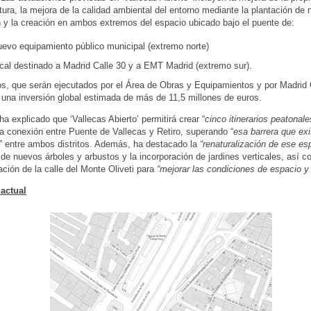
ctura, la mejora de la calidad ambiental del entorno mediante la plantación de
 y la creación en ambos extremos del espacio ubicado bajo el puente de:
uevo equipamiento público municipal (extremo norte)
ocal destinado a Madrid Calle 30 y a EMT Madrid (extremo sur).
os, que serán ejecutados por el Área de Obras y Equipamientos y por Madrid 
una inversión global estimada de más de 11,5 millones de euros.
ha explicado que ‘Vallecas Abierto’ permitirá crear “
cinco itinerarios peatonal
la conexión entre Puente de Vallecas y Retiro, superando “
esa barrera que ex
” entre ambos distritos. Además, ha destacado la
“renaturalización de ese es
 de nuevos árboles y arbustos y la incorporación de jardines verticales, así c
ación de la calle del Monte Oliveti para
“mejorar las condiciones de espacio y 
 actual