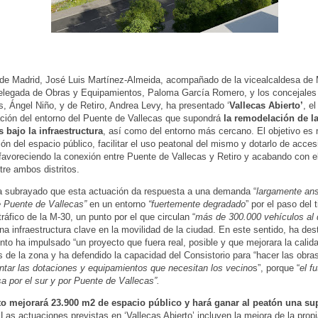
 de Madrid, José Luis Martínez-Almeida, acompañado de la vicealcaldesa de
delegada de Obras y Equipamientos, Paloma García Romero, y los concejales
s, Ángel Niño, y de Retiro, Andrea Levy, ha presentado ‘
Vallecas Abierto’
, e
ción del entorno del Puente de Vallecas que supondrá
la remodelación de l
 bajo la infraestructura
, así como del entorno más cercano. El objetivo es 
ión del espacio público, facilitar el uso peatonal del mismo y dotarlo de accesi
 favoreciendo la conexión entre Puente de Vallecas y Retiro y acabando con e
tre ambos distritos.
a subrayado que esta actuación da respuesta a una demanda “
largamente ans
 Puente de Vallecas”
en un entorno
“fuertemente degradado
” por el paso del 
tráfico de la M-30, un punto por el que circulan “
más de 300.000 vehículos al 
na infraestructura clave en la movilidad de la ciudad. En este sentido, ha de
to ha impulsado “un proyecto que fuera real, posible y que mejorara la calida
s de la zona y ha defendido la capacidad del Consistorio para “hacer las obra
tar las dotaciones y equipamientos que necesitan los vecino
s”, porque “
el f
a por el sur y por Puente de Vallecas”.
to mejorará 23.900 m2 de espacio público y hará ganar al peatón una sup
Las actuaciones previstas en ‘Vallecas Abierto’ incluyen la mejora de la prop