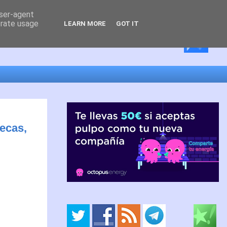
user-agent
erate usage
LEARN MORE
GOT IT
ecas,