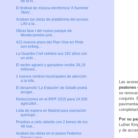
de la Al...
El festival de música electrónica 'A Summer
Story'...
Acaban las obras de plataforma del acceso
LAV a la...
Obras fase I del nuevo parque de
Montecarmelo junt...
422 nuevos pisos del Plan Vive en Pinto
son entreg...
La Guardia Civil celebra sus 182 años con
un acto ...
El sector agrario y ganadero recibe 39,19
millones...
2 nuevos centros municipales de atención
a la infa...
Las aceras
peatones 
El desarrollo 'La Estación' de Getafe podrá
acoger...
se renovar
conjunto. 
Reducciones en el IRPF 2025 para 24.500
agricultor...
pavimentac
completará
Lista de espera en Madrid para operación
quirúrgic...
Por su par
Pruebas a cielo abierto con 2 trenes de los
Luther Kin
48 nue...
y de acces
Acaban las obras en el paseo Federico
García Lorca...