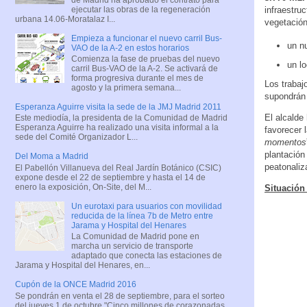
ejecutar las obras de la regeneración
infraestru
urbana 14.06-Moratalaz I...
vegetación
Empieza a funcionar el nuevo carril Bus-
un n
VAO de la A-2 en estos horarios
Comienza la fase de pruebas del nuevo
un l
carril Bus-VAO de la A-2. Se activará de
forma progresiva durante el mes de
Los trabaj
agosto y la primera semana...
supondrán 
Esperanza Aguirre visita la sede de la JMJ Madrid 2011
El alcalde 
Este mediodía, la presidenta de la Comunidad de Madrid
Esperanza Aguirre ha realizado una visita informal a la
favorecer 
sede del Comité Organizador L...
momentos
plantación
Del Moma a Madrid
peatonaliz
El Pabellón Villanueva del Real Jardín Botánico (CSIC)
expone desde el 22 de septiembre y hasta el 14 de
enero la exposición, On-Site, del M...
Situación
Un eurotaxi para usuarios con movilidad
reducida de la línea 7b de Metro entre
Jarama y Hospital del Henares
La Comunidad de Madrid pone en
marcha un servicio de transporte
adaptado que conecta las estaciones de
Jarama y Hospital del Henares, en...
Cupón de la ONCE Madrid 2016
Se pondrán en venta el 28 de septiembre, para el sorteo
del jueves 1 de octubre "Cinco millones de corazonadas