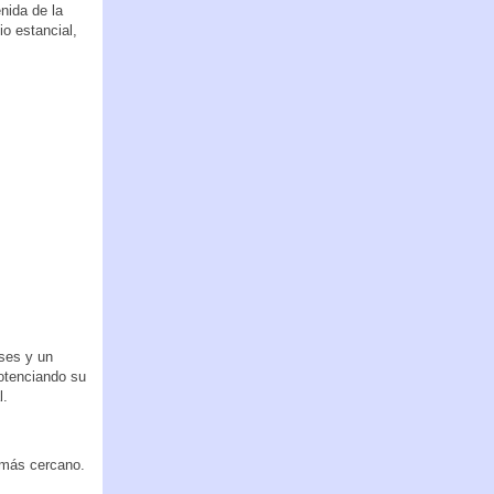
nida de la
o estancial,
ses y un
potenciando su
l.
 más cercano.