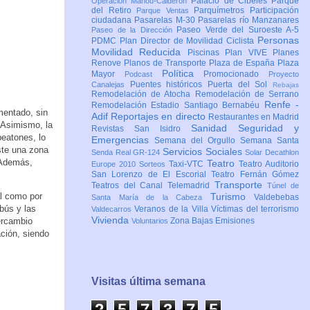
Palacio de Cibeles
Parque
Operación Mahou-Calderón
del Retiro
Parquímetros
Participación
Parque Ventas
ciudadana
Pasarelas M-30
Pasarelas río Manzanares
Paseo Verde del Suroeste A-5
Paseo de la Dirección
Personas
PDMC Plan Director de Movilidad Ciclista
Movilidad Reducida
Piscinas
Plan VIVE
Planes
Renove
Planos de Transporte
Plaza de España
Plaza
Política
Mayor
Promocionado
Podcast
Proyecto
Puentes históricos
Puerta del Sol
Canalejas
Rebajas
Remodelación de Atocha
Remodelación de Serrano
Renfe -
Remodelación Estadio Santiago Bernabéu
mentado, sin
Adif
Reportajes en directo
Restaurantes en Madrid
 Asimismo, la
Sanidad
Seguridad y
Revistas
San Isidro
peatones, lo
Emergencias
Semana del Orgullo
Semana Santa
ste una zona
Servicios Sociales
Senda Real GR-124
Solar Decathlon
 Además,
Teatro
Taxi-VTC
Teatro Auditorio
Europe 2010
Sorteos
San Lorenzo de El Escorial
Teatro Fernán Gómez
Transporte
Teatros del Canal
Telemadrid
Túnel de
al como por
Turismo
Valdebebas
Santa María de la Cabeza
bús y las
Veranos de la Villa
Víctimas del terrorismo
Valdecarros
Vivienda
tercambio
Zona Bajas Emisiones
Voluntarios
ción, siendo
Visitas última semana
2
5
7
3
7
6