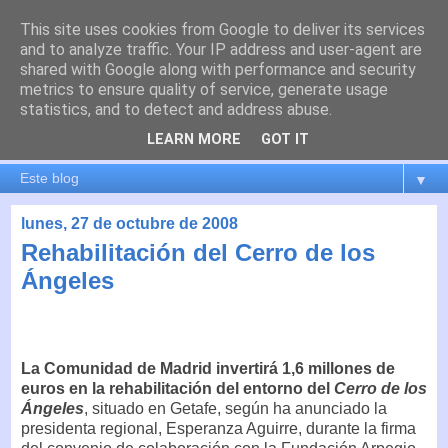
This site uses cookies from Google to deliver its services
es por madrid
and to analyze traffic. Your IP address and user-agent are
shared with Google along with performance and security
metrics to ensure quality of service, generate usage
El blog de Madrid y su actualidad, proyectos, transporte,
statistics, and to detect and address abuse.
movilidad, arquitectura, participación, medio ambiente,
educación, empleo, ...
LEARN MORE
GOT IT
▼
lunes, 27 de octubre de 2008
Rehabilitación del Cerro de los
Ángeles
La Comunidad de Madrid invertirá 1,6 millones de
euros en la rehabilitación del entorno del
Cerro de los
Ángeles
, situado en Getafe, según ha anunciado la
presidenta regional, Esperanza Aguirre, durante la firma