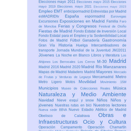
Elecciones mayo 2011
Elecciones mayo 2015
Elecciones
mayo 2019
Elecciones mayo 2021
Elecciones mayo 2023
Empleo
EMT
enbicipormadrid
Entrevistas por Madrid
España
esMADRIDtv
espormadrid
Eurovegas
Exposiciones en Madrid
Excursiones
Familia
Faro
Ferias y Congresos
de Moncloa
Festival de Otoño
Fiestas de Madrid
Fondo Estatal de Inversión Local
Fondo Estatal para el Empleo y la Sostenibilidad Local
Gastronomía
Fotos de Madrid
Fútbol
Ganadería
Historia
Gran Vía
Huelga
Intercambiadores de
transporte
Jornada Mundial de la Juventud JMJ2011
Jóvenes
La Noche en Blanco
Libros y literatura
Los
Madrid
M-30
Ahijones
Los Berrocales
Los Cerros
Madrid Río Manzanares
Madrid 2016
Madrid 2020
Mayores
Mapas de Madrid
Matadero Madrid
Mercado
Metro
Mercamadrid
de Frutas y Verduras de Legazpi
Movilidad
Metro Ligero
Motos
Movimiento 15M
Municipios
Música
Museo de Colecciones Reales
Naturaleza y Medio Ambiente
Navidad
Niños
Niños y
Nieve esquí y snow
jóvenes
Nuestros lectores
Nuestras rutas en bici
Nuevo Estadio Atlético de Madrid
Nueva sede BBVA
Obras e
Obelisco de Calatrava
Infraestructuras
Ocio y Cultura
Operación Campamento
Operación Chamartín