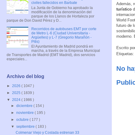
civiles fallecidos en Barbate
Además, re
La Junta de Gobierno ha aprobado la
turístico
d
modificación de la denominación del
internacio
parque de los Llanos de Hortaleza por
World Foot
parque de Don David Pérez y D...
futuro de 
Recorridos de autobuses EMT por corte
sostenibil
de Metro L-6 (Ciudad Universitaria -
moderno. E
Argüelles) y L-7 (Gregorio Marañón -
Pitis)
El Ayuntamiento de Madrid pondrá en
Escrito po
marcha, a través de la Empresa Municipal
Etiquetas:
de Transportes de Madrid (EMT Madrid), dos servicios
especiales...
No ha
Archivo del blog
Publi
►
2026
( 1047 )
►
2025
( 1839 )
▼
2024
( 1986 )
►
diciembre
( 154 )
►
noviembre
( 195 )
►
octubre
( 177 )
▼
septiembre
( 183 )
Colmenar Viejo y Coslada estrenan 33