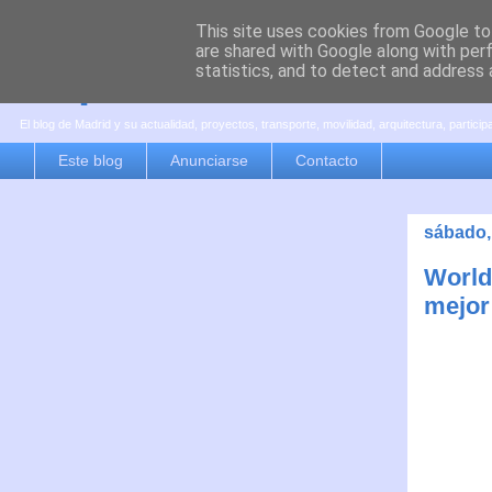
This site uses cookies from Google to 
are shared with Google along with per
es por madrid
statistics, and to detect and address 
El blog de Madrid y su actualidad, proyectos, transporte, movilidad, arquitectura, partici
Este blog
Anunciarse
Contacto
sábado,
World
mejor