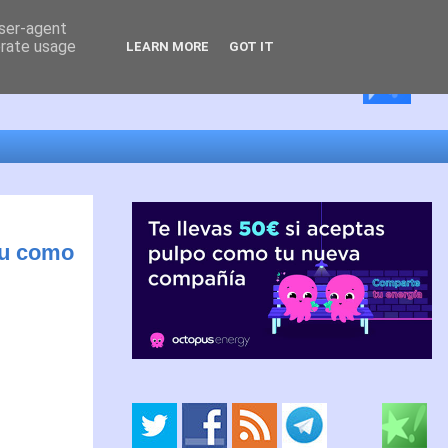
user-agent
erate usage
LEARN MORE
GOT IT
éu como