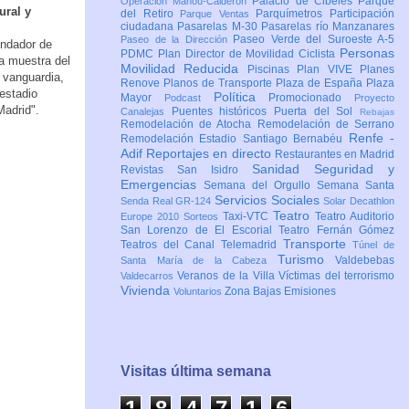
Palacio de Cibeles
Parque
Operación Mahou-Calderón
ural y
del Retiro
Parquímetros
Participación
Parque Ventas
ciudadana
Pasarelas M-30
Pasarelas río Manzanares
Paseo Verde del Suroeste A-5
Paseo de la Dirección
undador de
Personas
PDMC Plan Director de Movilidad Ciclista
a muestra del
Movilidad Reducida
Piscinas
Plan VIVE
Planes
 vanguardia,
Renove
Planos de Transporte
Plaza de España
Plaza
estadio
Política
Mayor
Promocionado
Podcast
Proyecto
Madrid".
Puentes históricos
Puerta del Sol
Canalejas
Rebajas
Remodelación de Atocha
Remodelación de Serrano
Renfe -
Remodelación Estadio Santiago Bernabéu
Adif
Reportajes en directo
Restaurantes en Madrid
Sanidad
Seguridad y
Revistas
San Isidro
Emergencias
Semana del Orgullo
Semana Santa
Servicios Sociales
Senda Real GR-124
Solar Decathlon
Teatro
Taxi-VTC
Teatro Auditorio
Europe 2010
Sorteos
San Lorenzo de El Escorial
Teatro Fernán Gómez
Transporte
Teatros del Canal
Telemadrid
Túnel de
Turismo
Valdebebas
Santa María de la Cabeza
Veranos de la Villa
Víctimas del terrorismo
Valdecarros
Vivienda
Zona Bajas Emisiones
Voluntarios
Visitas última semana
1
8
4
7
1
6