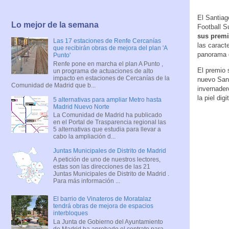
El Santiag
Lo mejor de la semana
Football S
sus premi
Las 17 estaciones de Renfe Cercanías
las caract
que recibirán obras de mejora del plan 'A
panorama d
Punto'
Renfe pone en marcha el plan A Punto ,
El premio 
un programa de actuaciones de alto
impacto en estaciones de Cercanías de la
nuevo Sant
Comunidad de Madrid que b...
invernader
la piel dig
5 alternativas para ampliar Metro hasta
Madrid Nuevo Norte
La Comunidad de Madrid ha publicado
en el Portal de Trasparencia regional las
5 alternativas que estudia para llevar a
cabo la ampliación d...
Juntas Municipales de Distrito de Madrid
A petición de uno de nuestros lectores,
estas son las direcciones de las 21
Juntas Municipales de Distrito de Madrid .
Para más información ...
El barrio de Vinateros de Moratalaz
tendrá obras de mejora de espacios
interbloques
La Junta de Gobierno del Ayuntamiento
de Madrid ha aprobado el contrato para