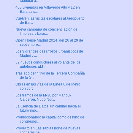
Mundial d...
408 viviendas en Villaverde Alto y 12 en
Barajas s...
Vuelven las visitas escolares al Aeropuerto
de Bar...
Nueva campaña de concienciación de
limpieza y basu...
Open House Madrid 2024, del 26 al 29 de
septiembre...
Los 9 grandes desarrollos urbanísticos de
Madrid ¿...
39 nuevos conductores al volante de los
autobuses EMT
Traslado definitivo de la Tercera Compañía
de la G...
Obras en las vías de la Línea 6 de Metro,
con cort...
Los tramos de la M-30 por Mahou-
Calderón, Nudo Nor...
La Ciencia de Datos: un camino hacia el
futuro imp...
Promocionando la capital como destino de
congresos...
Proyecto en Las Tablas norte de nuevas
cocheras pa...