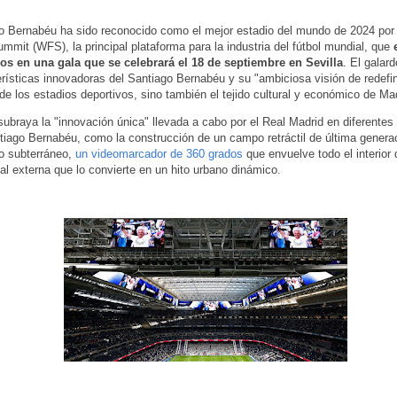
o Bernabéu ha sido reconocido como el mejor estadio del mundo de 2024 por 
ummit (WFS), la principal plataforma para la industria del fútbol mundial, que
os en una gala que se celebrará el 18 de septiembre en Sevilla
. El galar
erísticas innovadoras del Santiago Bernabéu y su "ambiciosa visión de redefini
e los estadios deportivos, sino también el tejido cultural y económico de Mad
subraya la "innovación única" llevada a cabo por el Real Madrid en diferentes
iago Bernabéu, como la construcción de un campo retráctil de última genera
o subterráneo,
un videomarcador de 360 grados
que envuelve todo el interior 
ital externa que lo convierte en un hito urbano dinámico.