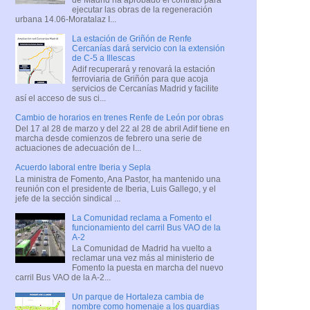
ejecutar las obras de la regeneración
urbana 14.06-Moratalaz I...
La estación de Griñón de Renfe
Cercanías dará servicio con la extensión
de C-5 a Illescas
Adif recuperará y renovará la estación
ferroviaria de Griñón para que acoja
servicios de Cercanías Madrid y facilite
así el acceso de sus ci...
Cambio de horarios en trenes Renfe de León por obras
Del 17 al 28 de marzo y del 22 al 28 de abril Adif tiene en
marcha desde comienzos de febrero una serie de
actuaciones de adecuación de l...
Acuerdo laboral entre Iberia y Sepla
La ministra de Fomento, Ana Pastor, ha mantenido una
reunión con el presidente de Iberia, Luis Gallego, y el
jefe de la sección sindical ...
La Comunidad reclama a Fomento el
funcionamiento del carril Bus VAO de la
A-2
La Comunidad de Madrid ha vuelto a
reclamar una vez más al ministerio de
Fomento la puesta en marcha del nuevo
carril Bus VAO de la A-2...
Un parque de Hortaleza cambia de
nombre como homenaje a los guardias