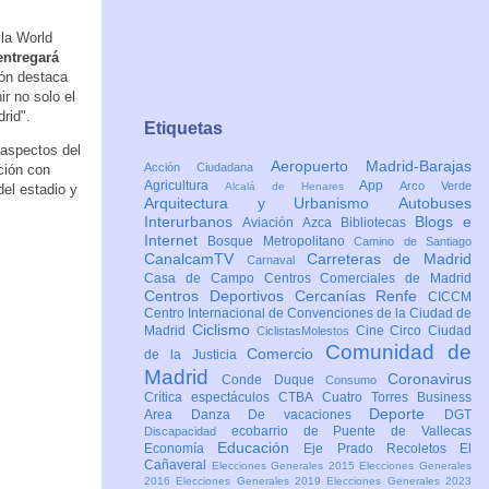
la World
entregará
dón destaca
r no solo el
rid".
Etiquetas
 aspectos del
Aeropuerto Madrid-Barajas
Acción Ciudadana
ción con
Agricultura
App
Arco Verde
Alcalá de Henares
del estadio y
Arquitectura y Urbanismo
Autobuses
Interurbanos
Blogs e
Aviación
Azca
Bibliotecas
Internet
Bosque Metropolitano
Camino de Santiago
CanalcamTV
Carreteras de Madrid
Carnaval
Casa de Campo
Centros Comerciales de Madrid
Centros Deportivos
Cercanías Renfe
CICCM
Centro Internacional de Convenciones de la Ciudad de
Ciclismo
Madrid
Cine
Circo
Ciudad
CiclistasMolestos
Comunidad de
Comercio
de la Justicia
Madrid
Coronavirus
Conde Duque
Consumo
Crítica espectáculos
CTBA Cuatro Torres Business
Deporte
Area
Danza
De vacaciones
DGT
ecobarrio de Puente de Vallecas
Discapacidad
Educación
Economía
Eje Prado Recoletos
El
Cañaveral
Elecciones Generales 2015
Elecciones Generales
2016
Elecciones Generales 2019
Elecciones Generales 2023