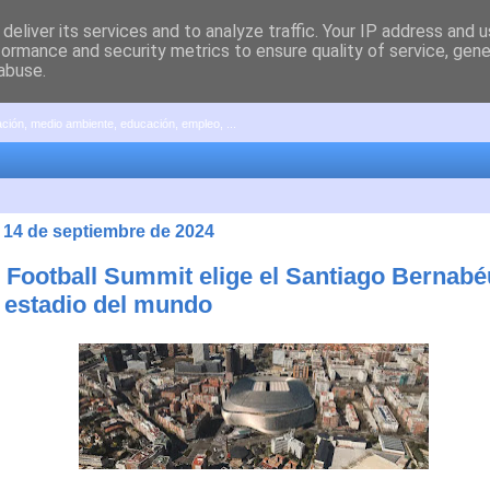
deliver its services and to analyze traffic. Your IP address and 
formance and security metrics to ensure quality of service, gen
abuse.
pación, medio ambiente, educación, empleo, ...
 14 de septiembre de 2024
 Football Summit elige el Santiago Bernab
 estadio del mundo