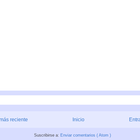
más reciente
Inicio
Entr
Suscribirse a:
Enviar comentarios ( Atom )