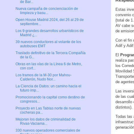
de Bar...
Nueva campaña de concienciación de
Estas inve
limpieza y basu...
convenio c
Open House Madrid 2024, del 26 al 29 de
(total de 
septiembre...
AV cabe se
de emision
Los 9 grandes desarrollos urbanísticos de
Madrid ¿...
Con el fin 
39 nuevos conductores al volante de los
Adif y Adif
autobuses EMT
Traslado definitivo de la Tercera Compañía
El
Program
de la G...
realiza pa
Obras en las vías de la Línea 6 de Metro,
los Corred
con cort...
Movilidad 
Los tramos de la M-30 por Mahou-
Transporte
Calderón, Nudo Nor...
de agentes
La Ciencia de Datos: un camino hacia el
futuro imp...
Las invers
de las cua
Promocionando la capital como destino de
congresos...
desarrollo
distintos).
Proyecto en Las Tablas norte de nuevas
cocheras pa...
Todas las 
Mejoran los datos de criminalidad de
infraestruc
Rivas-Vaciama...
generación
330 nuevos operadores comerciales de