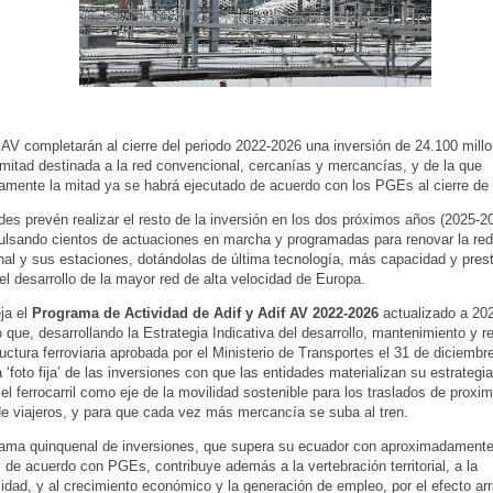
f AV completarán al cierre del periodo 2022-2026 una inversión de 24.100 mill
mitad destinada a la red convencional, cercanías y mercancías, y de la que
mente la mitad ya se habrá ejecutado de acuerdo con los PGEs al cierre de
des prevén realizar el resto de la inversión en los dos próximos años (2025-2
ulsando cientos de actuaciones en marcha y programadas para renovar la red
al y sus estaciones, dotándolas de última tecnología, más capacidad y pres
el desarrollo de la mayor red de alta velocidad de Europa.
eja el
Programa de Actividad de Adif y Adif AV 2022-2026
actualizado a 20
que, desarrollando la Estrategia Indicativa del desarrollo, mantenimiento y 
tructura ferroviaria aprobada por el Ministerio de Transportes el 31 de diciembr
 ‘foto fija’ de las inversiones con que las entidades materializan su estrategi
 el ferrocarril como eje de la movilidad sostenible para los traslados de proxim
de viajeros, y para que cada vez más mercancía se suba al tren.
ama quinquenal de inversiones, que supera su ecuador con aproximadamente
 de acuerdo con PGEs, contribuye además a la vertebración territorial, a la
idad, y al crecimiento económico y la generación de empleo, por el efecto arr