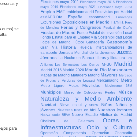
Elecciones mayo 2011
Elecciones mayo 2015
Elecciones
personas y
mayo 2019
Elecciones mayo 2021
Elecciones mayo 2023
Empleo
EMT
enbicipormadrid
Entrevistas por Madrid
España
esMADRIDtv
espormadrid
Eurovegas
Exposiciones en Madrid
Excursiones
Familia
Faro
Ferias y Congresos
de Moncloa
Festival de Otoño
s euros) se
Fiestas de Madrid
Fondo Estatal de Inversión Local
alta
Fondo Estatal para el Empleo y la Sostenibilidad Local
Gastronomía
Fotos de Madrid
Fútbol
Ganadería
Historia
Gran Vía
Huelga
Intercambiadores de
transporte
Jornada Mundial de la Juventud JMJ2011
Jóvenes
La Noche en Blanco
Libros y literatura
Los
Madrid
M-30
Ahijones
Los Berrocales
Los Cerros
Madrid Río Manzanares
Madrid 2016
Madrid 2020
Mayores
Mapas de Madrid
Matadero Madrid
Mercado
Metro
Mercamadrid
de Frutas y Verduras de Legazpi
Movilidad
Metro Ligero
Motos
Movimiento 15M
Municipios
Música
Museo de Colecciones Reales
Naturaleza y Medio Ambiente
Navidad
Niños
Niños y
Nieve esquí y snow
jóvenes
Nuestros lectores
Nuestras rutas en bici
Nuevo Estadio Atlético de Madrid
Nueva sede BBVA
Obras e
Obelisco de Calatrava
Infraestructuras
Ocio y Cultura
bajos para
Operación Campamento
Operación Chamartín