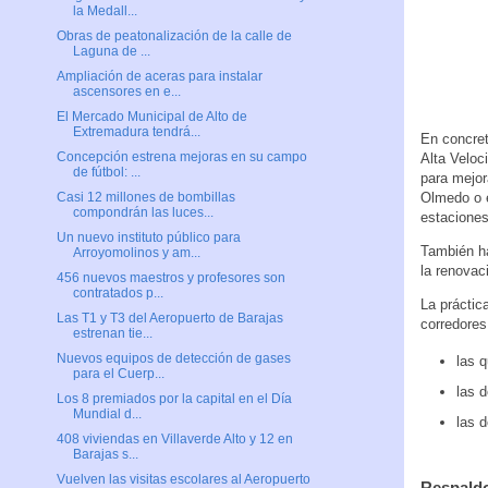
la Medall...
Obras de peatonalización de la calle de
Laguna de ...
Ampliación de aceras para instalar
ascensores en e...
El Mercado Municipal de Alto de
Extremadura tendrá...
En concret
Concepción estrena mejoras en su campo
Alta Veloc
de fútbol: ...
para mejor
Olmedo o 
Casi 12 millones de bombillas
compondrán las luces...
estaciones
Un nuevo instituto público para
También ha
Arroyomolinos y am...
la renovac
456 nuevos maestros y profesores son
contratados p...
La práctic
Las T1 y T3 del Aeropuerto de Barajas
corredores
estrenan tie...
Nuevos equipos de detección de gases
las 
para el Cuerp...
las 
Los 8 premiados por la capital en el Día
Mundial d...
las 
408 viviendas en Villaverde Alto y 12 en
Barajas s...
Vuelven las visitas escolares al Aeropuerto
Respaldo