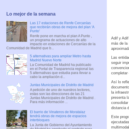
Lo mejor de la semana
Las 17 estaciones de Renfe Cercanías
que recibirán obras de mejora del plan 'A
Punto'
Renfe pone en marcha el plan A Punto ,
Adif y Adi
un programa de actuaciones de alto
más de la 
impacto en estaciones de Cercanías de la
Comunidad de Madrid que b...
aproximada
5 alternativas para ampliar Metro hasta
Las entida
Madrid Nuevo Norte
seguir imp
La Comunidad de Madrid ha publicado
convencion
en el Portal de Trasparencia regional las
completar 
5 alternativas que estudia para llevar a
cabo la ampliación d...
Así lo refl
Juntas Municipales de Distrito de Madrid
documento 
A petición de uno de nuestros lectores,
la infraes
estas son las direcciones de las 21
presenta la
Juntas Municipales de Distrito de Madrid .
Para más información ...
consolidar
distancia 
El barrio de Vinateros de Moratalaz
tendrá obras de mejora de espacios
Este progr
interbloques
ejecutadas
La Junta de Gobierno del Ayuntamiento
multimodal
de Madrid ha aprobado el contrato para