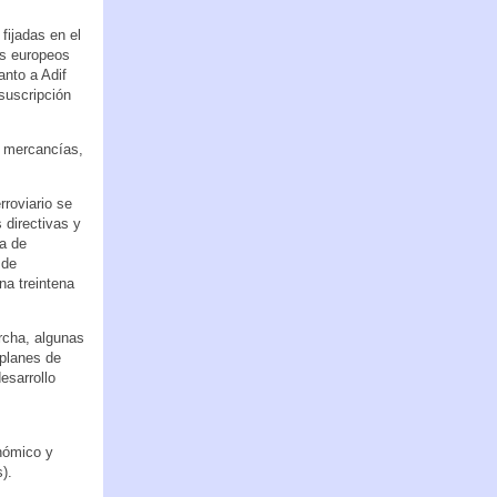
fijadas en el
os europeos
anto a Adif
suscripción
 y mercancías,
roviario se
 directivas y
ia de
 de
na treintena
rcha, algunas
 planes de
esarrollo
onómico y
).