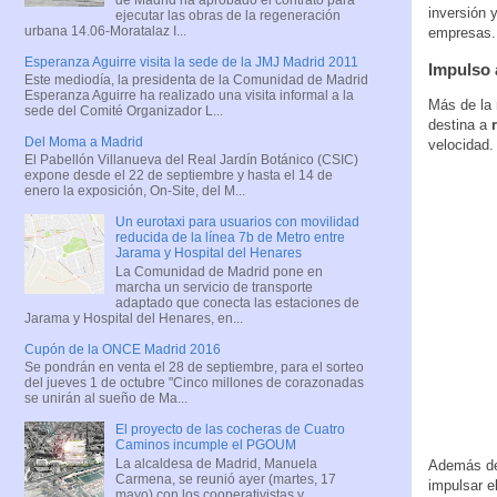
inversión 
ejecutar las obras de la regeneración
urbana 14.06-Moratalaz I...
empresas.
Esperanza Aguirre visita la sede de la JMJ Madrid 2011
Impulso 
Este mediodía, la presidenta de la Comunidad de Madrid
Esperanza Aguirre ha realizado una visita informal a la
Más de la 
sede del Comité Organizador L...
destina a
Del Moma a Madrid
velocidad
El Pabellón Villanueva del Real Jardín Botánico (CSIC)
expone desde el 22 de septiembre y hasta el 14 de
enero la exposición, On-Site, del M...
Un eurotaxi para usuarios con movilidad
reducida de la línea 7b de Metro entre
Jarama y Hospital del Henares
La Comunidad de Madrid pone en
marcha un servicio de transporte
adaptado que conecta las estaciones de
Jarama y Hospital del Henares, en...
Cupón de la ONCE Madrid 2016
Se pondrán en venta el 28 de septiembre, para el sorteo
del jueves 1 de octubre "Cinco millones de corazonadas
se unirán al sueño de Ma...
El proyecto de las cocheras de Cuatro
Caminos incumple el PGOUM
La alcaldesa de Madrid, Manuela
Además de 
Carmena, se reunió ayer (martes, 17
impulsar e
mayo) con los cooperativistas y