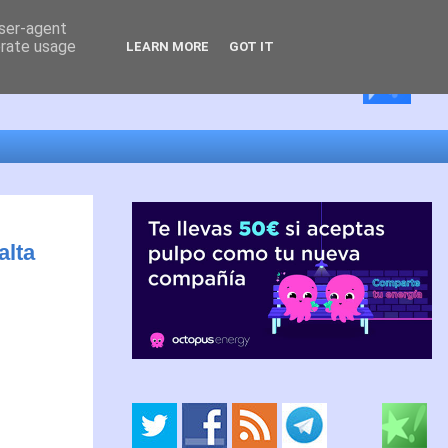
user-agent
erate usage
LEARN MORE
GOT IT
alta