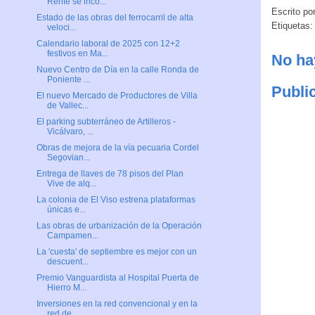
Renfe se inco...
Escrito po
Estado de las obras del ferrocarril de alta
Etiquetas
veloci...
Calendario laboral de 2025 con 12+2
festivos en Ma...
No ha
Nuevo Centro de Día en la calle Ronda de
Poniente ...
Publi
El nuevo Mercado de Productores de Villa
de Vallec...
El parking subterráneo de Artilleros -
Vicálvaro, ...
Obras de mejora de la vía pecuaria Cordel
Segovian...
Entrega de llaves de 78 pisos del Plan
Vive de alq...
La colonia de El Viso estrena plataformas
únicas e...
Las obras de urbanización de la Operación
Campamen...
La 'cuesta' de septiembre es mejor con un
descuent...
Premio Vanguardista al Hospital Puerta de
Hierro M...
Inversiones en la red convencional y en la
red de ...