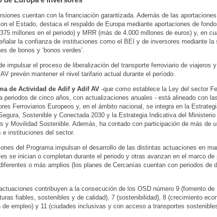
rsiones cuentan con la financiación garantizada. Además de las aportaciones 
on el Estado, destaca el respaldo de Europa mediante aportaciones de fond
1.375 millones en el periodo) y MRR (más de 4.000 millones de euros) y, en cu
ñalar la confianza de instituciones como el BEI y de inversores mediante la 
es de bonos y ‘bonos verdes’.
de impulsar el proceso de liberalización del transporte ferroviario de viajeros
 AV prevén mantener el nivel tarifario actual durante el período.
a de Actividad de Adif y Adif AV
-que como establece la Ley del sector Fer
ra periodos de cinco años, con actualizaciones anuales - está alineado con las
ores Ferroviarios Europeos y, en el ámbito nacional, se integra en la Estrateg
Segura, Sostenible y Conectada 2030 y la Estrategia Indicativa del Ministerio
s y Movilidad Sostenible. Además, ha contado con participación de más de u
 e instituciones del sector.
iones del Programa impulsan el desarrollo de las distintas actuaciones en ma
les se inician o completan durante el periodo y otras avanzan en el marco de
 diferentes o más amplios (los planes de Cercanías cuentan con periodos de d
actuaciones contribuyen a la consecución de los OSD número 9 (fomento de
turas fiables, sostenibles y de calidad), 7 (sostenibilidad), 8 (crecimiento ec
 de empleo) y 11 (ciudades inclusivas y con acceso a transportes sostenibles