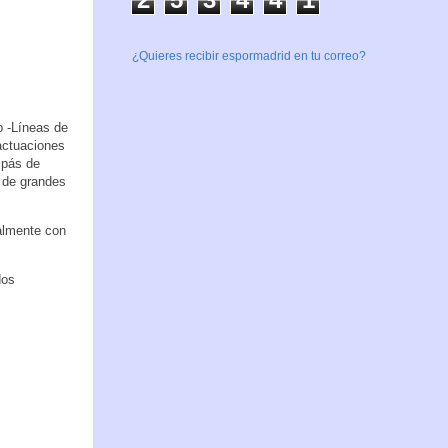
¿Quieres recibir espormadrid en tu correo?
o -Líneas de
 actuaciones
ipás de
 de grandes
almente con
dos