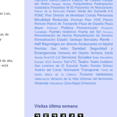
Palacio de Cibeles
Parque
Operación Mahou-Calderón
del Retiro
Parquímetros
Participación
Parque Ventas
ciudadana
Pasarelas M-30
Pasarelas río Manzanares
Paseo Verde del Suroeste A-5
Paseo de la Dirección
an Luis,
Personas
PDMC Plan Director de Movilidad Ciclista
Movilidad Reducida
Piscinas
Plan VIVE
Planes
Renove
Planos de Transporte
Plaza de España
Plaza
Política
Mayor
Promocionado
Podcast
Proyecto
Puentes históricos
Puerta del Sol
Canalejas
Rebajas
eas de
Remodelación de Atocha
Remodelación de Serrano
 y
Renfe -
Remodelación Estadio Santiago Bernabéu
Adif
Reportajes en directo
Restaurantes en Madrid
Sanidad
Seguridad y
Revistas
San Isidro
Emergencias
Semana del Orgullo
Semana Santa
Servicios Sociales
Senda Real GR-124
Solar Decathlon
d de alta
Teatro
Taxi-VTC
Teatro Auditorio
Europe 2010
Sorteos
s está
San Lorenzo de El Escorial
Teatro Fernán Gómez
Transporte
Teatros del Canal
Telemadrid
Túnel de
Turismo
Valdebebas
Santa María de la Cabeza
Veranos de la Villa
Víctimas del terrorismo
Valdecarros
Vivienda
Zona Bajas Emisiones
Voluntarios
Visitas última semana
2
5
3
4
4
1