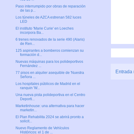
Paso interrumpido por obras de reparación
de las p...
Los túneles de AZCA estrenan 582 luces
LED
El instituto 'Marie Curie' en Loeches
incorpora Ba...
6 trenes renovados de la serie 490 (Alaris)
de Ren...
125 aspirantes a bomberos comienzan su
formación d...
Nuevas máquinas para los polideportivos
Fernández ...
Entrada 
77 pisos en alquiler asequible de 'Nuestra
Señora ...
Los hospitales públicos de Madrid en el
ranquin 'W...
Una nueva pista polideportiva en el Centro
Deporti...
Marketinhouse: una alternativa para hacer
marketin...
El Plan Rehabilita 2024 se abrirá pronto a
solicit...
Nuevo Reglamento de Vehículos
Históricos: el 1 de ...