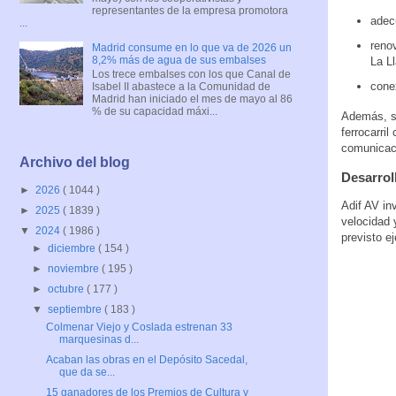
representantes de la empresa promotora
adec
...
renov
Madrid consume en lo que va de 2026 un
8,2% más de agua de sus embalses
La L
Los trece embalses con los que Canal de
cone
Isabel II abastece a la Comunidad de
Madrid han iniciado el mes de mayo al 86
% de su capacidad máxi...
Además, se
ferrocarri
comunicaci
Archivo del blog
Desarrol
►
2026
( 1044 )
Adif AV in
►
2025
( 1839 )
velocidad 
▼
2024
( 1986 )
previsto e
►
diciembre
( 154 )
►
noviembre
( 195 )
►
octubre
( 177 )
▼
septiembre
( 183 )
Colmenar Viejo y Coslada estrenan 33
marquesinas d...
Acaban las obras en el Depósito Sacedal,
que da se...
15 ganadores de los Premios de Cultura y