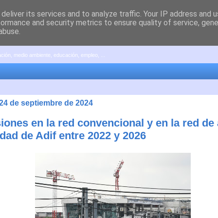
deliver its services and to analyze traffic. Your IP address and 
formance and security metrics to ensure quality of service, gen
abuse.
pación, medio ambiente, educación, empleo, ...
 24 de septiembre de 2024
iones en la red convencional y en la red de 
idad de Adif entre 2022 y 2026