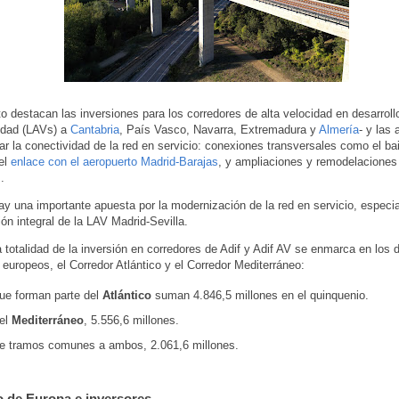
o destacan las inversiones para los corredores de alta velocidad en desarroll
idad (LAVs) a
Cantabria
, País Vasco, Navarra, Extremadura y
Almería
- y las
ar la conectividad de la red en servicio: conexiones transversales como el ba
el
enlace con el aeropuerto Madrid-Barajas
, y ampliaciones y remodelaciones
.
y una importante apuesta por la modernización de la red en servicio, especi
ión integral de la LAV Madrid-Sevilla.
a totalidad de la inversión en corredores de Adif y Adif AV se enmarca en los 
 europeos, el Corredor Atlántico y el Corredor Mediterráneo:
que forman parte del
Atlántico
suman 4.846,5 millones en el quinquenio.
del
Mediterráneo
, 5.556,6 millones.
de tramos comunes a ambos, 2.061,6 millones.
 de Europa e inversores