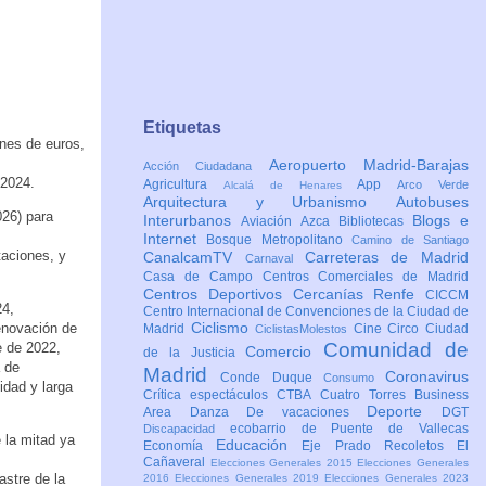
Etiquetas
ones de euros,
Aeropuerto Madrid-Barajas
Acción Ciudadana
 2024.
Agricultura
App
Arco Verde
Alcalá de Henares
Arquitectura y Urbanismo
Autobuses
026) para
Interurbanos
Blogs e
Aviación
Azca
Bibliotecas
Internet
Bosque Metropolitano
Camino de Santiago
taciones, y
CanalcamTV
Carreteras de Madrid
Carnaval
Casa de Campo
Centros Comerciales de Madrid
Centros Deportivos
Cercanías Renfe
CICCM
24,
Centro Internacional de Convenciones de la Ciudad de
Ciclismo
renovación de
Madrid
Cine
Circo
Ciudad
CiclistasMolestos
Comunidad de
e de 2022,
Comercio
de la Justicia
a de
Madrid
Coronavirus
Conde Duque
Consumo
idad y larga
Crítica espectáculos
CTBA Cuatro Torres Business
Deporte
Area
Danza
De vacaciones
DGT
ecobarrio de Puente de Vallecas
Discapacidad
 la mitad ya
Educación
Economía
Eje Prado Recoletos
El
Cañaveral
Elecciones Generales 2015
Elecciones Generales
astre de la
2016
Elecciones Generales 2019
Elecciones Generales 2023