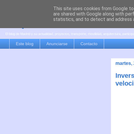
This site uses cookies from Google to 
are shared with Google along with per
es por madrid
statistics, and to detect and address 
El blog de Madrid y su actualidad, proyectos, transporte, movilidad, arquitectura, partici
Este blog
Anunciarse
Contacto
martes,
Invers
veloc