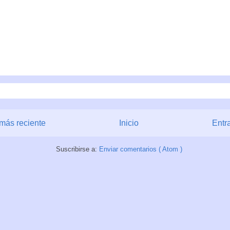
más reciente
Inicio
Entr
Suscribirse a:
Enviar comentarios ( Atom )