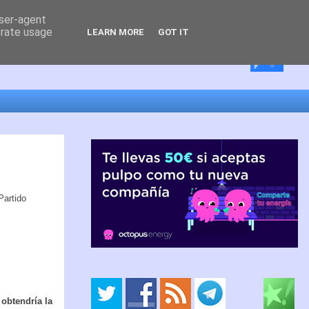
user-agent
erate usage
LEARN MORE
GOT IT
 Partido
 obtendría la