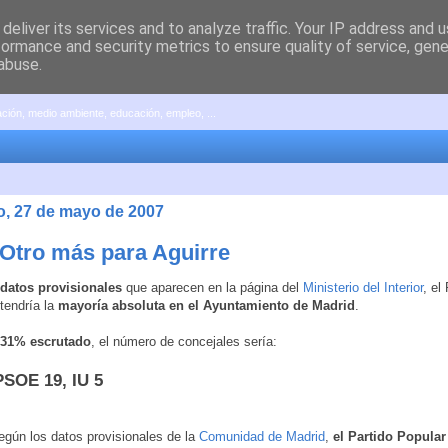
deliver its services and to analyze traffic. Your IP address and 
formance and security metrics to ensure quality of service, gen
abuse.
pación, medio ambiente, educación, empleo, ...
, 27 de mayo de 2007
 Otro más para Aguirre
datos provisionales
que aparecen en la página del
Ministerio del Interior
, el
tendría la
mayoría absoluta en el Ayuntamiento de Madrid
.
,31% escrutado
, el número de concejales sería:
PSOE 19, IU 5
gún los datos provisionales de la
Comunidad de Madrid
,
el Partido Popular