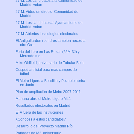
27-M. Los candidatos a la Comunidad de
Madrid, votan
27-M. Video en directo, Comunidad de
Madrid
27-M. Los candidatos al Ayuntamiento de
Madrid, votan
27-M. Abiertos los colegios electorales
El Antigallardon (Londres tambien necesita
otro Ga...
Feria del libro en Las Rozas (25M-3J) y
Mercado me...
Mike Oldfield, aniversario de Tubular Bells
Césped artificial para más campos de
fútbol
El Metro Ligero a Boadilla y Pozuelo abrirá
en Junio
Plan de ampliación de Metro 2007-2011
Mañana abre el Metro Ligero ML1
Resultados electorales en Madrid
ETA fuera de las instituciones
¿Conoces a estos candidatos?
Desarrollo del Proyecto Madrid Río
Portadas de M2, aniversario