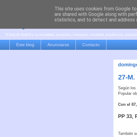
This site uses cookies from Google to 
are shared with Google along with per
es por madrid
statistics, and to detect and address 
El blog de Madrid y su actualidad, proyectos, transporte, movilidad, arquitectura, partici
Este blog
Anunciarse
Contacto
domingo
27-M.
Según los
Popular ob
Con el 87
PP 33, 
También se