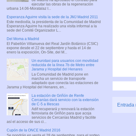
ejecutar las obras de la regeneración
urbana 14.06-Moratalaz I...
Esperanza Aguirre visita la sede de la JMJ Madrid 2011
Este mediodía, la presidenta de la Comunidad de Madrid
Esperanza Aguirre ha realizado una visita informal a la
sede del Comité Organizador L...
Del Moma a Madrid
El Pabellón Villanueva del Real Jardín Botánico (CSIC)
expone desde el 22 de septiembre y hasta el 14 de
enero la exposición, On-Site, del M...
Un eurotaxi para usuarios con movilidad
reducida de la línea 7b de Metro entre
Jarama y Hospital del Henares
La Comunidad de Madrid pone en
marcha un servicio de transporte
adaptado que conecta las estaciones de
Jarama y Hospital del Henares, en...
La estación de Griñón de Renfe
Cercanías dará servicio con la extensión
de C-5 a Illescas
Entrada 
Adif recuperará y renovará la estación
ferroviaria de Griñón para que acoja
servicios de Cercanías Madrid y facilite
así el acceso de sus ci...
Cupón de la ONCE Madrid 2016
Se pondrán en venta el 28 de septiembre, para el sorteo