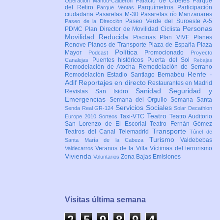
Palacio de Cibeles
Parque
Operación Mahou-Calderón
del Retiro
Parquímetros
Participación
Parque Ventas
ciudadana
Pasarelas M-30
Pasarelas río Manzanares
Paseo Verde del Suroeste A-5
Paseo de la Dirección
Personas
PDMC Plan Director de Movilidad Ciclista
Movilidad Reducida
Piscinas
Plan VIVE
Planes
Renove
Planos de Transporte
Plaza de España
Plaza
Política
Mayor
Promocionado
Podcast
Proyecto
Puentes históricos
Puerta del Sol
Canalejas
Rebajas
Remodelación de Atocha
Remodelación de Serrano
Renfe -
Remodelación Estadio Santiago Bernabéu
Adif
Reportajes en directo
Restaurantes en Madrid
Sanidad
Seguridad y
Revistas
San Isidro
Emergencias
Semana del Orgullo
Semana Santa
Servicios Sociales
Senda Real GR-124
Solar Decathlon
Teatro
Taxi-VTC
Teatro Auditorio
Europe 2010
Sorteos
San Lorenzo de El Escorial
Teatro Fernán Gómez
Transporte
Teatros del Canal
Telemadrid
Túnel de
Turismo
Valdebebas
Santa María de la Cabeza
Veranos de la Villa
Víctimas del terrorismo
Valdecarros
Vivienda
Zona Bajas Emisiones
Voluntarios
Visitas última semana
2
5
9
8
9
4