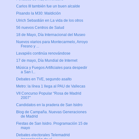
Carlos III también fue un buen alcalde
Pisando la M30: Maldición
Ulrich Sebastián en La vida de los otros
56 nuevos Centros de Salud
18 de Mayo, Día Internacional del Museo
Nuevos viarios para Montecarmelo, Arroyo
Fresno y ...
Lavapiés continúa renovándose
17 de mayo, Día Mundial de Internet
Música y Fuegos Artificiales para despedir
a San I...
Debates en TVE, segundo asalto
Metro: la línea 1 llega al PAU de Vallecas
VII Concurso Popular “Rosa de Madrid
2007”
Candidatos en la pradera de San Isidro
Blog de Campaña. Nuevas Generaciones
de Madrid
Fiestas de San Isidro. Programación 15 de
mayo
Debates electorales Telemadrid