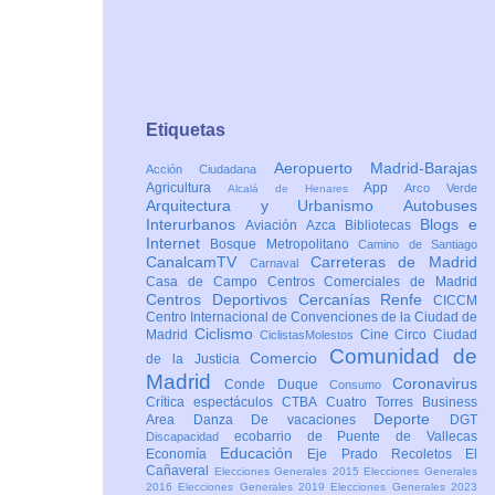
Etiquetas
Aeropuerto Madrid-Barajas
Acción Ciudadana
Agricultura
App
Arco Verde
Alcalá de Henares
Arquitectura y Urbanismo
Autobuses
Interurbanos
Blogs e
Aviación
Azca
Bibliotecas
Internet
Bosque Metropolitano
Camino de Santiago
CanalcamTV
Carreteras de Madrid
Carnaval
Casa de Campo
Centros Comerciales de Madrid
Centros Deportivos
Cercanías Renfe
CICCM
Centro Internacional de Convenciones de la Ciudad de
Ciclismo
Madrid
Cine
Circo
Ciudad
CiclistasMolestos
Comunidad de
Comercio
de la Justicia
Madrid
Coronavirus
Conde Duque
Consumo
Crítica espectáculos
CTBA Cuatro Torres Business
Deporte
Area
Danza
De vacaciones
DGT
ecobarrio de Puente de Vallecas
Discapacidad
Educación
Economía
Eje Prado Recoletos
El
Cañaveral
Elecciones Generales 2015
Elecciones Generales
2016
Elecciones Generales 2019
Elecciones Generales 2023