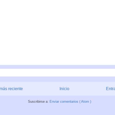
más reciente
Inicio
Entr
Suscribirse a:
Enviar comentarios ( Atom )