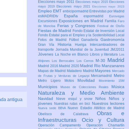
Elecciones mayo 2011
Elecciones mayo 2015
Elecciones
mayo 2019
Elecciones mayo 2021
Elecciones mayo 2023
Empleo
EMT
enbicipormadrid
Entrevistas por Madrid
España
esMADRIDtv
espormadrid
Eurovegas
Exposiciones en Madrid
Excursiones
Familia
Faro
Ferias y Congresos
de Moncloa
Festival de Otoño
Fiestas de Madrid
Fondo Estatal de Inversión Local
Fondo Estatal para el Empleo y la Sostenibilidad Local
Gastronomía
Fotos de Madrid
Fútbol
Ganadería
Historia
Gran Vía
Huelga
Intercambiadores de
transporte
Jornada Mundial de la Juventud JMJ2011
Jóvenes
La Noche en Blanco
Libros y literatura
Los
Madrid
M-30
Ahijones
Los Berrocales
Los Cerros
Madrid Río Manzanares
Madrid 2016
Madrid 2020
Mayores
Mapas de Madrid
Matadero Madrid
Mercado
Metro
Mercamadrid
de Frutas y Verduras de Legazpi
Movilidad
Metro Ligero
Motos
Movimiento 15M
Municipios
Música
Museo de Colecciones Reales
Naturaleza y Medio Ambiente
Navidad
Niños
Niños y
Nieve esquí y snow
ada antigua
jóvenes
Nuestros lectores
Nuestras rutas en bici
Nuevo Estadio Atlético de Madrid
Nueva sede BBVA
Obras e
Obelisco de Calatrava
Infraestructuras
Ocio y Cultura
Operación Campamento
Operación Chamartín