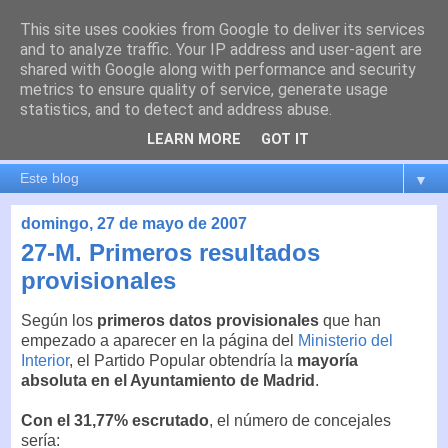
This site uses cookies from Google to deliver its services
es por madrid
and to analyze traffic. Your IP address and user-agent are
shared with Google along with performance and security
metrics to ensure quality of service, generate usage
El blog de Madrid y su actualidad, proyectos, transporte,
statistics, and to detect and address abuse.
movilidad, arquitectura, participación, medio ambiente,
educación, empleo, ...
LEARN MORE
GOT IT
▼
domingo, 27 de mayo de 2007
27-M. Primeros resultados
provisionales
Según los
primeros datos provisionales
que han
empezado a aparecer en la página del
Ministerio del
Interior
, el Partido Popular obtendría la
mayoría
absoluta en el Ayuntamiento de Madrid
.
Con el 31,77% escrutado
, el número de concejales
sería: