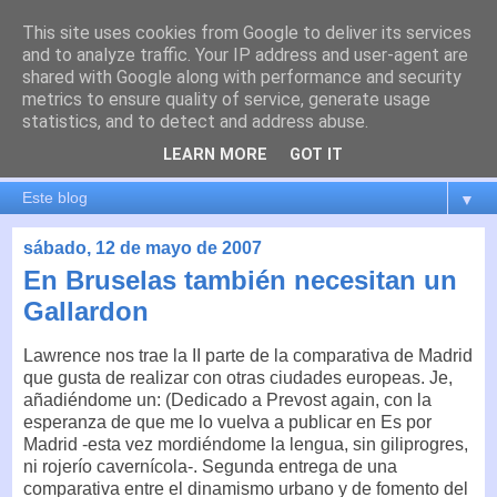
This site uses cookies from Google to deliver its services
es por madrid
and to analyze traffic. Your IP address and user-agent are
shared with Google along with performance and security
metrics to ensure quality of service, generate usage
El blog de Madrid y su actualidad, proyectos, transporte,
statistics, and to detect and address abuse.
movilidad, arquitectura, participación, medio ambiente,
educación, empleo, ...
LEARN MORE
GOT IT
▼
sábado, 12 de mayo de 2007
En Bruselas también necesitan un
Gallardon
Lawrence nos trae la II parte de la comparativa de Madrid
que gusta de realizar con otras ciudades europeas. Je,
añadiéndome un: (Dedicado a Prevost again, con la
esperanza de que me lo vuelva a publicar en Es por
Madrid -esta vez mordiéndome la lengua, sin giliprogres,
ni rojerío cavernícola-. Segunda entrega de una
comparativa entre el dinamismo urbano y de fomento del