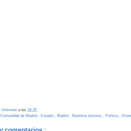
r
Unknown
a las
16:25
:
Comunidad de Madrid
,
España
,
Madrid
,
Nuestros lectores
,
Política
,
Vivie
y comentarios :