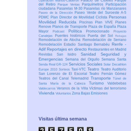
Palacio de Cibeles
Parque
Operación Mahou-Calderón
del Retiro
Parquímetros
Participación
Parque Ventas
ciudadana
Pasarelas M-30
Pasarelas río Manzanares
Paseo Verde del Suroeste A-5
Paseo de la Dirección
Personas
PDMC Plan Director de Movilidad Ciclista
Movilidad Reducida
Piscinas
Plan VIVE
Planes
Renove
Planos de Transporte
Plaza de España
Plaza
Política
Mayor
Promocionado
Podcast
Proyecto
Puentes históricos
Puerta del Sol
Canalejas
Rebajas
Remodelación de Atocha
Remodelación de Serrano
Renfe -
Remodelación Estadio Santiago Bernabéu
Adif
Reportajes en directo
Restaurantes en Madrid
Sanidad
Seguridad y
Revistas
San Isidro
Emergencias
Semana del Orgullo
Semana Santa
Servicios Sociales
Senda Real GR-124
Solar Decathlon
Teatro
Taxi-VTC
Teatro Auditorio
Europe 2010
Sorteos
San Lorenzo de El Escorial
Teatro Fernán Gómez
Transporte
Teatros del Canal
Telemadrid
Túnel de
Turismo
Valdebebas
Santa María de la Cabeza
Veranos de la Villa
Víctimas del terrorismo
Valdecarros
Vivienda
Zona Bajas Emisiones
Voluntarios
Visitas última semana
2
5
7
5
9
9