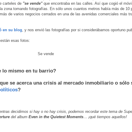
e carteles de
"se vende"
que encontraba en las calles. Así que cogió el móvi
 la zona tomando fotografías. En sólo unos cuantos metros había más de 10 
más de varios negocios cerrados en una de las avenidas comerciales más tr
ó en su blog
, y nos envió las fotografías por si considerábamos oportuno pub
están esas fotos:
 lo mismo en tu barrio?
que se acerca una crisis al mercado inmobiliario o sólo
olíticos
?
ntras decidimos si hay o no hay crisis, podemos recordar este tema de Sup
erture
del album
Even in the Quietest Moments
… ¡qué tiempos aquellos!