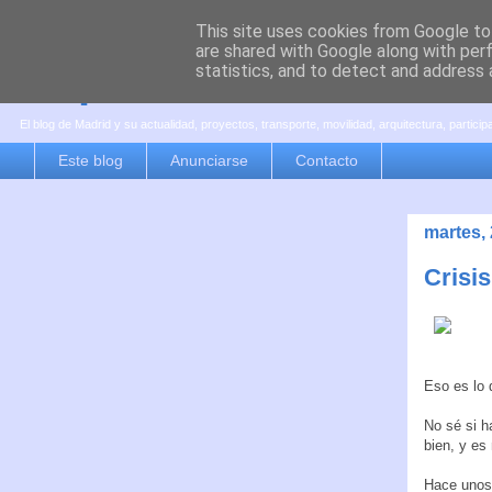
This site uses cookies from Google to 
are shared with Google along with per
es por madrid
statistics, and to detect and address 
El blog de Madrid y su actualidad, proyectos, transporte, movilidad, arquitectura, partici
Este blog
Anunciarse
Contacto
martes,
Crisi
Eso es lo
No sé si h
bien, y es
Hace unos