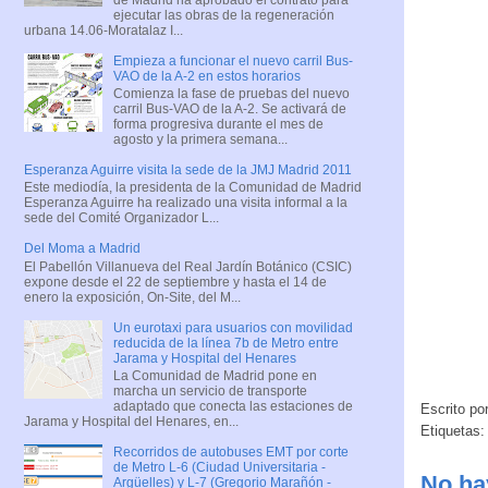
ejecutar las obras de la regeneración
urbana 14.06-Moratalaz I...
Empieza a funcionar el nuevo carril Bus-
VAO de la A-2 en estos horarios
Comienza la fase de pruebas del nuevo
carril Bus-VAO de la A-2. Se activará de
forma progresiva durante el mes de
agosto y la primera semana...
Esperanza Aguirre visita la sede de la JMJ Madrid 2011
Este mediodía, la presidenta de la Comunidad de Madrid
Esperanza Aguirre ha realizado una visita informal a la
sede del Comité Organizador L...
Del Moma a Madrid
El Pabellón Villanueva del Real Jardín Botánico (CSIC)
expone desde el 22 de septiembre y hasta el 14 de
enero la exposición, On-Site, del M...
Un eurotaxi para usuarios con movilidad
reducida de la línea 7b de Metro entre
Jarama y Hospital del Henares
La Comunidad de Madrid pone en
marcha un servicio de transporte
adaptado que conecta las estaciones de
Escrito po
Jarama y Hospital del Henares, en...
Etiquetas
Recorridos de autobuses EMT por corte
de Metro L-6 (Ciudad Universitaria -
No ha
Argüelles) y L-7 (Gregorio Marañón -