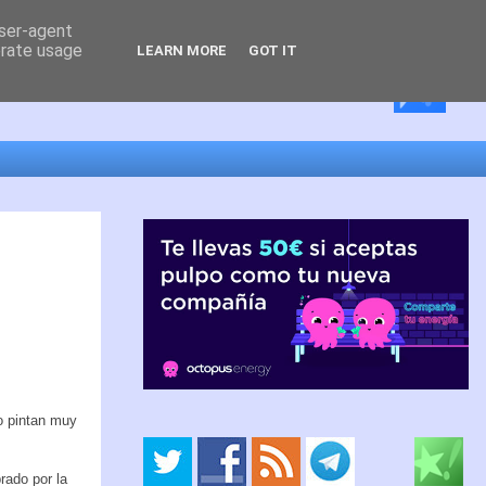
user-agent
erate usage
LEARN MORE
GOT IT
o pintan muy
ado por la