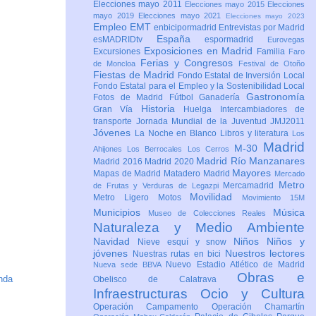
Elecciones mayo 2011
Elecciones mayo 2015
Elecciones
mayo 2019
Elecciones mayo 2021
Elecciones mayo 2023
Empleo
EMT
enbicipormadrid
Entrevistas por Madrid
España
esMADRIDtv
espormadrid
Eurovegas
Exposiciones en Madrid
Excursiones
Familia
Faro
Ferias y Congresos
de Moncloa
Festival de Otoño
Fiestas de Madrid
Fondo Estatal de Inversión Local
Fondo Estatal para el Empleo y la Sostenibilidad Local
Gastronomía
Fotos de Madrid
Fútbol
Ganadería
Historia
Gran Vía
Huelga
Intercambiadores de
transporte
Jornada Mundial de la Juventud JMJ2011
Jóvenes
La Noche en Blanco
Libros y literatura
Los
Madrid
M-30
Ahijones
Los Berrocales
Los Cerros
Madrid Río Manzanares
Madrid 2016
Madrid 2020
Mayores
Mapas de Madrid
Matadero Madrid
Mercado
Metro
Mercamadrid
de Frutas y Verduras de Legazpi
Movilidad
Metro Ligero
Motos
Movimiento 15M
Municipios
Música
Museo de Colecciones Reales
Naturaleza y Medio Ambiente
Navidad
Niños
Niños y
Nieve esquí y snow
jóvenes
Nuestros lectores
Nuestras rutas en bici
Nuevo Estadio Atlético de Madrid
Nueva sede BBVA
Obras e
nda
Obelisco de Calatrava
Infraestructuras
Ocio y Cultura
Operación Campamento
Operación Chamartín