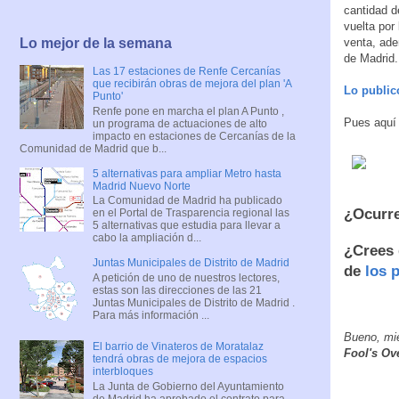
cantidad d
vuelta por
venta, ade
Lo mejor de la semana
de Madrid.
Las 17 estaciones de Renfe Cercanías
que recibirán obras de mejora del plan 'A
Lo public
Punto'
Renfe pone en marcha el plan A Punto ,
Pues aquí 
un programa de actuaciones de alto
impacto en estaciones de Cercanías de la
Comunidad de Madrid que b...
5 alternativas para ampliar Metro hasta
Madrid Nuevo Norte
La Comunidad de Madrid ha publicado
¿Ocurre
en el Portal de Trasparencia regional las
5 alternativas que estudia para llevar a
cabo la ampliación d...
¿Crees 
Juntas Municipales de Distrito de Madrid
de
los p
A petición de uno de nuestros lectores,
estas son las direcciones de las 21
Juntas Municipales de Distrito de Madrid .
Para más información ...
Bueno, mie
El barrio de Vinateros de Moratalaz
Fool's Ov
tendrá obras de mejora de espacios
interbloques
La Junta de Gobierno del Ayuntamiento
de Madrid ha aprobado el contrato para