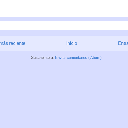
más reciente
Inicio
Entr
Suscribirse a:
Enviar comentarios ( Atom )