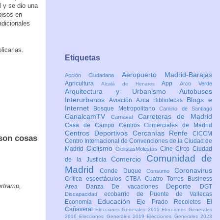
l y se dio una
pisos en
adicionales
licarlas.
Etiquetas
Aeropuerto Madrid-Barajas
Acción Ciudadana
Agricultura
App
Arco Verde
Alcalá de Henares
Arquitectura y Urbanismo
Autobuses
Interurbanos
Blogs e
Aviación
Azca
Bibliotecas
Internet
Bosque Metropolitano
Camino de Santiago
CanalcamTV
Carreteras de Madrid
Carnaval
Casa de Campo
Centros Comerciales de Madrid
Centros Deportivos
Cercanías Renfe
CICCM
 son cosas
Centro Internacional de Convenciones de la Ciudad de
Ciclismo
Madrid
Cine
Circo
Ciudad
CiclistasMolestos
Comunidad de
Comercio
de la Justicia
Madrid
Coronavirus
Conde Duque
Consumo
Crítica espectáculos
CTBA Cuatro Torres Business
ertramp,
Deporte
Area
Danza
De vacaciones
DGT
ecobarrio de Puente de Vallecas
Discapacidad
Educación
Economía
Eje Prado Recoletos
El
Cañaveral
Elecciones Generales 2015
Elecciones Generales
2016
Elecciones Generales 2019
Elecciones Generales 2023