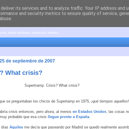
deliver its services and to analyze traffic. Your IP address and 
formance and security metrics to ensure quality of service, gen
abuse.
pación, medio ambiente, educación, empleo, ...
 25 de septiembre de 2007
s? What crisis?
 que se preguntaban los chicos de Supertamp en 1975,
¡qué tiempos aquellos!
abría crisis entonces, pero ahora, al menos
en Estados Unidos
, las cosas n
 muy probable que esa crisis
llegue pronto a España
.
 días
Aquiles
me decía que paseando por Madrid se quedó realmente asombr