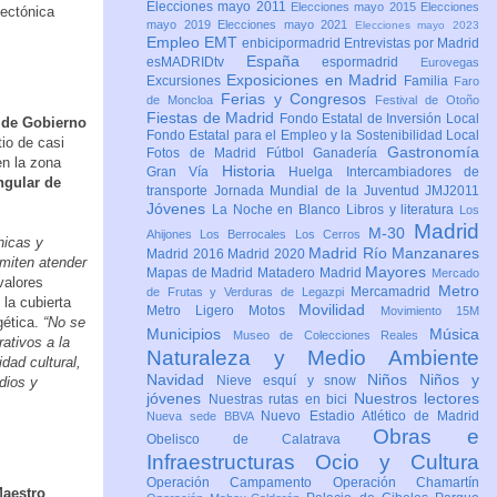
Elecciones mayo 2011
Elecciones mayo 2015
Elecciones
tectónica
mayo 2019
Elecciones mayo 2021
Elecciones mayo 2023
Empleo
EMT
enbicipormadrid
Entrevistas por Madrid
España
esMADRIDtv
espormadrid
Eurovegas
Exposiciones en Madrid
Excursiones
Familia
Faro
Ferias y Congresos
de Moncloa
Festival de Otoño
Fiestas de Madrid
Fondo Estatal de Inversión Local
 de Gobierno
Fondo Estatal para el Empleo y la Sostenibilidad Local
io de casi
Gastronomía
Fotos de Madrid
Fútbol
Ganadería
en la zona
Historia
Gran Vía
Huelga
Intercambiadores de
ingular de
transporte
Jornada Mundial de la Juventud JMJ2011
Jóvenes
La Noche en Blanco
Libros y literatura
Los
Madrid
M-30
Ahijones
Los Berrocales
Los Cerros
nicas y
Madrid Río Manzanares
Madrid 2016
Madrid 2020
rmiten atender
Mayores
Mapas de Madrid
Matadero Madrid
Mercado
valores
Metro
Mercamadrid
de Frutas y Verduras de Legazpi
 la cubierta
Movilidad
Metro Ligero
Motos
Movimiento 15M
gética.
“No se
Municipios
Música
Museo de Colecciones Reales
rativos a la
Naturaleza y Medio Ambiente
dad cultural,
Navidad
Niños
Niños y
Nieve esquí y snow
dios y
jóvenes
Nuestros lectores
Nuestras rutas en bici
Nuevo Estadio Atlético de Madrid
Nueva sede BBVA
Obras e
Obelisco de Calatrava
Infraestructuras
Ocio y Cultura
Operación Campamento
Operación Chamartín
Maestro