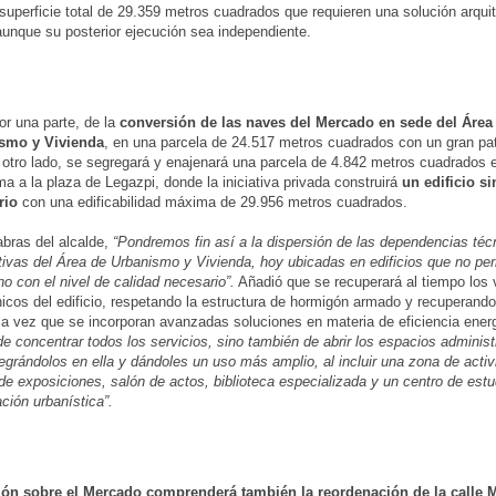
superficie total de 29.359 metros cuadrados que requieren una solución arqui
aunque su posterior ejecución sea independiente.
por una parte, de la
conversión de las naves del Mercado en sede del Área
smo y Vivienda
, en una parcela de 24.517 metros cuadrados con un gran pat
 otro lado, se segregará y enajenará una parcela de 4.842 metros cuadrados 
a a la plaza de Legazpi, donde la iniciativa privada construirá
un edificio s
rio
con una edificabilidad máxima de 29.956 metros cuadrados.
bras del alcalde,
“Pondremos fin así a la dispersión de las dependencias téc
tivas del Área de Urbanismo y Vivienda, hoy ubicadas en edificios que no pe
no con el nivel de calidad necesario”.
Añadió que se recuperará al tiempo los 
nicos del edificio, respetando la estructura de hormigón armado y recuperando
a la vez que se incorporan avanzadas soluciones en materia de eficiencia ener
 de concentrar todos los servicios, sino también de abrir los espacios administ
tegrándolos en ella y dándoles un uso más amplio, al incluir una zona de activi
de exposiciones, salón de actos, biblioteca especializada y un centro de estu
ión urbanística”.
ión sobre el Mercado comprenderá también la reordenación de la calle 