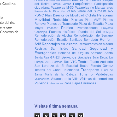
Palacio de Cibeles
Parque
Operación Mahou-Calderón
a Catalina.
del Retiro
Parquímetros
Participación
Parque Ventas
ciudadana
Pasarelas M-30
Pasarelas río Manzanares
Paseo Verde del Suroeste A-5
Paseo de la Dirección
Personas
PDMC Plan Director de Movilidad Ciclista
 la
Movilidad Reducida
Piscinas
Plan VIVE
Planes
to del río.
Renove
Planos de Transporte
Plaza de España
Plaza
iene que
Política
Mayor
Promocionado
Podcast
Proyecto
 Gobierno de
Puentes históricos
Puerta del Sol
Canalejas
Rebajas
Remodelación de Atocha
Remodelación de Serrano
Renfe -
Remodelación Estadio Santiago Bernabéu
Adif
Reportajes en directo
Restaurantes en Madrid
Sanidad
Seguridad y
Revistas
San Isidro
Emergencias
Semana del Orgullo
Semana Santa
Servicios Sociales
Senda Real GR-124
Solar Decathlon
Teatro
Taxi-VTC
Teatro Auditorio
Europe 2010
Sorteos
San Lorenzo de El Escorial
Teatro Fernán Gómez
Transporte
Teatros del Canal
Telemadrid
Túnel de
Turismo
Valdebebas
Santa María de la Cabeza
Veranos de la Villa
Víctimas del terrorismo
Valdecarros
Vivienda
Zona Bajas Emisiones
Voluntarios
Visitas última semana
2
6
1
6
2
4