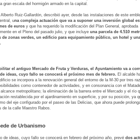
 a gran escala del hormigón armado en la capital.
, Alberto Ruiz-Gallardón, describió ayer, desde las instalaciones de este emb
ntral, u
na compleja actuación que va a suponer una inversión global e
ones de euros
y que ha requerido la modificación del Plan General, aprobada
lmente en el Pleno del pasado julio, y que incluye
una parcela de 4.510 met
 de zonas verdes, un edificio para equipamiento público, un hotel y una
.
bilitar el antiguo Mercado de Fruta y Verduras, el Ayuntamiento va a co
de ideas, cuyo fallo se conocerá el próximo mes de febrero.
El alcalde h
dificio se incorpora a la renovación general del entorno de la M-30 por tres r
ibilidades como contenedor de actividades, y en consonancia con el Matade
 alcance metropolitano; la eliminación de la barrera entre el Mercado y el río 
lación restablecida por el ajardinamiento en superficie, y por su posición, ya 
emo del eje configurado por el paseo de las Delicias, que ahora puede prolong
és de la calle Maestro Rabos.
sede de Urbanismo
o de ideas, cuyo fallo se conocerá en febrero del próximo año, prevé
dos ac