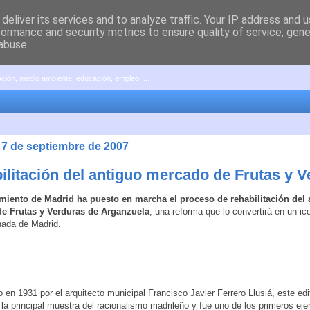
deliver its services and to analyze traffic. Your IP address and 
formance and security metrics to ensure quality of service, gen
abuse.
pación, medio ambiente, educación, empleo, ...
 7 de septiembre de 2007
ilitación del antiguo mercado de Frutas y 
miento de Madrid ha puesto en marcha el proceso de rehabilitación del 
e Frutas y Verduras de Arganzuela
, una reforma que lo convertirá en un ic
hada de Madrid.
 en 1931 por el arquitecto municipal Francisco Javier Ferrero Llusiá, este edi
 la principal muestra del racionalismo madrileño y fue uno de los primeros ej