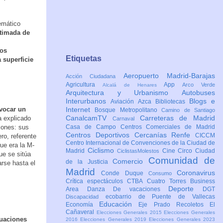
lemático
stimada de
ros
Etiquetas
 superficie
Aeropuerto Madrid-Barajas
Acción Ciudadana
Agricultura
App
Arco Verde
Alcalá de Henares
Arquitectura y Urbanismo
Autobuses
Interurbanos
Blogs e
Aviación
Azca
Bibliotecas
nvocar un
Internet
Bosque Metropolitano
Camino de Santiago
CanalcamTV
Carreteras de Madrid
a explicado
Carnaval
azones: sus
Casa de Campo
Centros Comerciales de Madrid
Centros Deportivos
Cercanías Renfe
CICCM
ro, referente
Centro Internacional de Convenciones de la Ciudad de
que era la M-
Ciclismo
Madrid
Cine
Circo
Ciudad
CiclistasMolestos
que se sitúa
Comunidad de
Comercio
de la Justicia
arse hasta el
Madrid
Coronavirus
Conde Duque
Consumo
Crítica espectáculos
CTBA Cuatro Torres Business
Deporte
Area
Danza
De vacaciones
DGT
ecobarrio de Puente de Vallecas
Discapacidad
Educación
Economía
Eje Prado Recoletos
El
Cañaveral
Elecciones Generales 2015
Elecciones Generales
tuaciones
2016
Elecciones Generales 2019
Elecciones Generales 2023