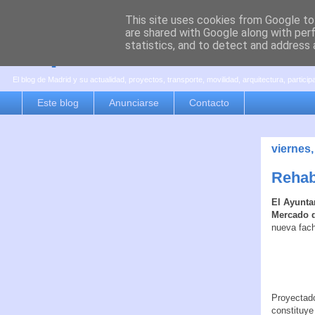
This site uses cookies from Google to 
are shared with Google along with per
es por madrid
statistics, and to detect and address 
El blog de Madrid y su actualidad, proyectos, transporte, movilidad, arquitectura, partici
Este blog
Anunciarse
Contacto
viernes,
Rehab
El Ayunta
Mercado d
nueva fac
Proyectado
constituye