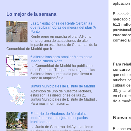
aplicación
El alcalde
Lo mejor de la semana
mercado ce
Las 17 estaciones de Renfe Cercanías
61,1 mill
que recibirán obras de mejora del plan 'A
provisiona
Punto'
cuadrados
Renfe pone en marcha el plan A Punto ,
comercial
un programa de actuaciones de alto
impacto en estaciones de Cercanías de la
Comunidad de Madrid que b...
5 alternativas para ampliar Metro hasta
Madrid Nuevo Norte
Para reha
La Comunidad de Madrid ha publicado
concurso 
en el Portal de Trasparencia regional las
5 alternativas que estudia para llevar a
que este e
cabo la ampliación d...
muchas pos
cultural de
Juntas Municipales de Distrito de Madrid
30, y la re
A petición de uno de nuestros lectores,
estas son las direcciones de las 21
en el extr
Juntas Municipales de Distrito de Madrid .
río a trav
Para más información ...
El barrio de Vinateros de Moratalaz
Nueva 
tendrá obras de mejora de espacios
interbloques
La Junta de Gobierno del Ayuntamiento
El concurs
de Madrid ha aprobado el contrato para