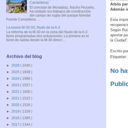
Carrantona)
Arbós para
El concejal de Moratalaz, Nacho Pezuela,
Además in
ha visitado los trabajos de construcción
del campo de rugby del parque forestal
Fuente Carrantona. ...
Esta impor
recuperaci
La nueva M-30 (V), Nudo de la A-3
Según Rui
La reforma de la M-30 en la zona del Nudo de la A-3
apostar po
tiene programadas dos actuaciones: La primera es el
la Ciudad”.
túnel de salida desde la M-30 direcc...
Escrito po
Archivo del blog
Etiquetas
►
2026
( 1040 )
No ha
►
2025
( 1839 )
►
2024
( 1986 )
Publi
►
2023
( 1557 )
►
2022
( 1600 )
►
2021
( 1522 )
►
2020
( 1526 )
►
2019
( 1339 )
►
2018
( 1385 )
►
2017
( 1344 )