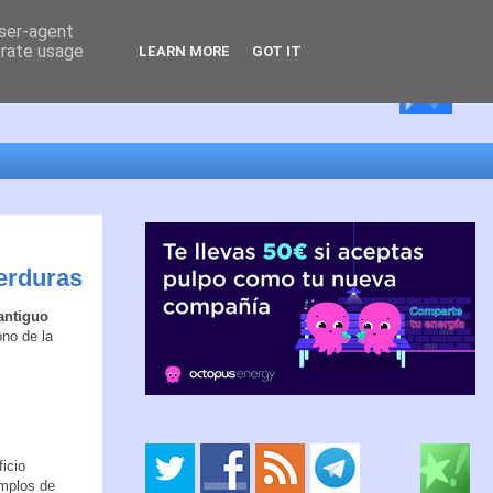
user-agent
erate usage
LEARN MORE
GOT IT
Verduras
antiguo
ono de la
ficio
emplos de