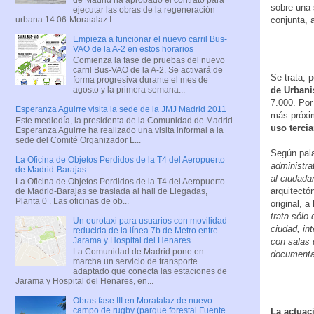
sobre una 
ejecutar las obras de la regeneración
urbana 14.06-Moratalaz I...
conjunta, 
Empieza a funcionar el nuevo carril Bus-
VAO de la A-2 en estos horarios
Comienza la fase de pruebas del nuevo
carril Bus-VAO de la A-2. Se activará de
Se trata, 
forma progresiva durante el mes de
de Urbani
agosto y la primera semana...
7.000. Por
Esperanza Aguirre visita la sede de la JMJ Madrid 2011
más próxim
Este mediodía, la presidenta de la Comunidad de Madrid
uso tercia
Esperanza Aguirre ha realizado una visita informal a la
sede del Comité Organizador L...
Según pala
La Oficina de Objetos Perdidos de la T4 del Aeropuerto
administra
de Madrid-Barajas
al ciudada
La Oficina de Objetos Perdidos de la T4 del Aeropuerto
arquitectó
de Madrid-Barajas se traslada al hall de Llegadas,
Planta 0 . Las oficinas de ob...
original, 
trata sólo
Un eurotaxi para usuarios con movilidad
ciudad, in
reducida de la línea 7b de Metro entre
Jarama y Hospital del Henares
con salas 
La Comunidad de Madrid pone en
documentac
marcha un servicio de transporte
adaptado que conecta las estaciones de
Jarama y Hospital del Henares, en...
Obras fase III en Moratalaz de nuevo
campo de rugby (parque forestal Fuente
La actuac