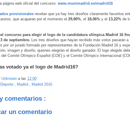
la página web oficial del concurso:
www.munimadrid.es/madrid16
tados provisionales
revelan que ya hay tres diseños claramente favoritos ent
uestos, que acaparan por el momento el
29,80%
, el
18,06%
y el
13,22%
de l
el concurso para elegir el logo de la candidatura olímpica Madrid 16 fina
3 de septiembre.
Los tres diseños que hayan recibido más votos pasarán a 
 por un jurado formado por representantes de la Fundación Madrid 16 y espe
ón, imagen y diseño, quienes elegirán el diseño ganador. El logo elegido deber
 del Comité Olímpico Español (COE) y el Comité Olímpico Internacional (COI
has votado ya el logo de Madrid16?
r
Unknown
a las
12:00
:
Deporte
,
Madrid
,
Madrid 2016
y comentarios :
car un comentario