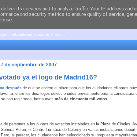
deliver its services and to analyze traffic. Your IP address and 
formance and security metrics to ensure quality of service, gen
abuse.
pación, medio ambiente, educación, empleo, ...
 7 de septiembre de 2007
votado ya el logo de Madrid16?
na después
de que se abriera el plazo para que los ciudadanos elijamos nue
favorita, entre los diez logos seleccionados previamente para la candidatura 
 se han registrado, hasta ayer,
más de cincuenta mil votos
.
ia de personas a los puntos de votación instalados en la Plaza de Cibeles, A
 General Perón, el Centro Turístico de Colón y en varias instalaciones deport
 Pero, al parecer, los ciudadanos han seleccionado su propuesta mayoritaria