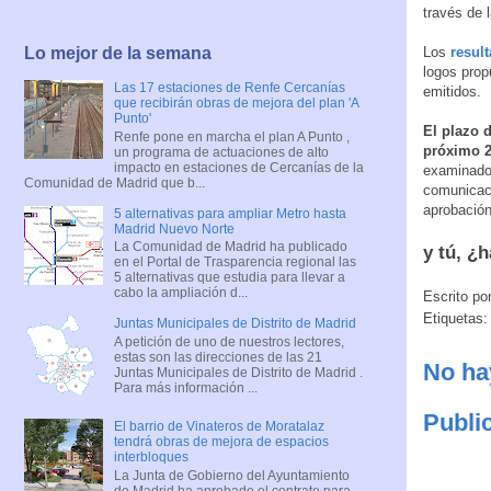
través de 
Los
resul
Lo mejor de la semana
logos prop
Las 17 estaciones de Renfe Cercanías
emitidos.
que recibirán obras de mejora del plan 'A
Punto'
El plazo d
Renfe pone en marcha el plan A Punto ,
próximo 2
un programa de actuaciones de alto
impacto en estaciones de Cercanías de la
examinados
Comunidad de Madrid que b...
comunicaci
aprobación
5 alternativas para ampliar Metro hasta
Madrid Nuevo Norte
La Comunidad de Madrid ha publicado
y tú, ¿
en el Portal de Trasparencia regional las
5 alternativas que estudia para llevar a
cabo la ampliación d...
Escrito po
Etiquetas
Juntas Municipales de Distrito de Madrid
A petición de uno de nuestros lectores,
estas son las direcciones de las 21
No ha
Juntas Municipales de Distrito de Madrid .
Para más información ...
Publi
El barrio de Vinateros de Moratalaz
tendrá obras de mejora de espacios
interbloques
La Junta de Gobierno del Ayuntamiento
de Madrid ha aprobado el contrato para