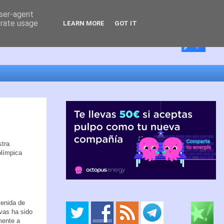
user-agent
erate usage
LEARN MORE
GOT IT
stra
olímpica
venida de
ivas ha sido
mente a