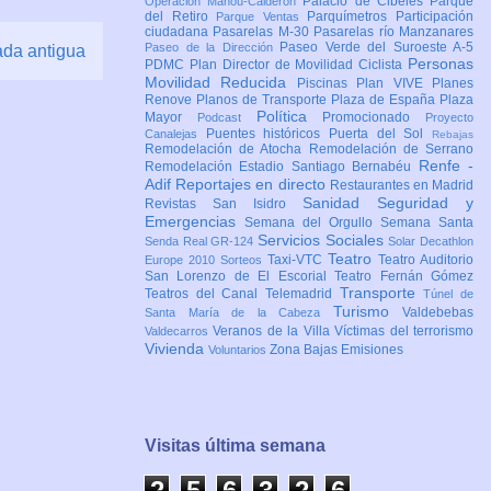
Palacio de Cibeles
Parque
Operación Mahou-Calderón
del Retiro
Parquímetros
Participación
Parque Ventas
ciudadana
Pasarelas M-30
Pasarelas río Manzanares
Paseo Verde del Suroeste A-5
Paseo de la Dirección
ada antigua
Personas
PDMC Plan Director de Movilidad Ciclista
Movilidad Reducida
Piscinas
Plan VIVE
Planes
Renove
Planos de Transporte
Plaza de España
Plaza
Política
Mayor
Promocionado
Podcast
Proyecto
Puentes históricos
Puerta del Sol
Canalejas
Rebajas
Remodelación de Atocha
Remodelación de Serrano
Renfe -
Remodelación Estadio Santiago Bernabéu
Adif
Reportajes en directo
Restaurantes en Madrid
Sanidad
Seguridad y
Revistas
San Isidro
Emergencias
Semana del Orgullo
Semana Santa
Servicios Sociales
Senda Real GR-124
Solar Decathlon
Teatro
Taxi-VTC
Teatro Auditorio
Europe 2010
Sorteos
San Lorenzo de El Escorial
Teatro Fernán Gómez
Transporte
Teatros del Canal
Telemadrid
Túnel de
Turismo
Valdebebas
Santa María de la Cabeza
Veranos de la Villa
Víctimas del terrorismo
Valdecarros
Vivienda
Zona Bajas Emisiones
Voluntarios
Visitas última semana
2
5
6
3
2
6