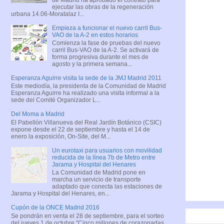
ejecutar las obras de la regeneración
urbana 14.06-Moratalaz I...
Empieza a funcionar el nuevo carril Bus-
VAO de la A-2 en estos horarios
Comienza la fase de pruebas del nuevo
carril Bus-VAO de la A-2. Se activará de
forma progresiva durante el mes de
agosto y la primera semana...
Esperanza Aguirre visita la sede de la JMJ Madrid 2011
Este mediodía, la presidenta de la Comunidad de Madrid
Esperanza Aguirre ha realizado una visita informal a la
sede del Comité Organizador L...
Del Moma a Madrid
El Pabellón Villanueva del Real Jardín Botánico (CSIC)
expone desde el 22 de septiembre y hasta el 14 de
enero la exposición, On-Site, del M...
Un eurotaxi para usuarios con movilidad
reducida de la línea 7b de Metro entre
Jarama y Hospital del Henares
La Comunidad de Madrid pone en
marcha un servicio de transporte
adaptado que conecta las estaciones de
Jarama y Hospital del Henares, en...
Cupón de la ONCE Madrid 2016
Se pondrán en venta el 28 de septiembre, para el sorteo
del jueves 1 de octubre "Cinco millones de corazonadas