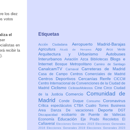
re los diez
os votos
Etiquetas
liza el
ser
Aeropuerto Madrid-Barajas
Acción Ciudadana
cialistas en
Agricultura
App
Arco Verde
Alcalá de Henares
á recibir la
Arquitectura y Urbanismo
Autobuses
).
Interurbanos
Blogs e
Aviación
Azca
Bibliotecas
Internet
Bosque Metropolitano
Camino de Santiago
CanalcamTV
Carreteras de Madrid
Carnaval
Casa de Campo
Centros Comerciales de Madrid
Centros Deportivos
Cercanías Renfe
CICCM
Centro Internacional de Convenciones de la Ciudad de
Ciclismo
Madrid
Cine
Circo
Ciudad
CiclistasMolestos
Comunidad de
Comercio
de la Justicia
Madrid
Coronavirus
Conde Duque
Consumo
Crítica espectáculos
CTBA Cuatro Torres Business
Deporte
Area
Danza
De vacaciones
DGT
ecobarrio de Puente de Vallecas
Discapacidad
Educación
Economía
Eje Prado Recoletos
El
Cañaveral
Elecciones Generales 2015
Elecciones Generales
2016
Elecciones Generales 2019
Elecciones Generales 2023