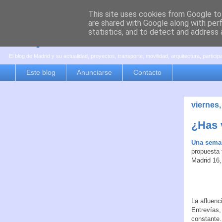
This site uses cookies from Google to 
are shared with Google along with per
es por madrid
statistics, and to detect and address 
El blog de Madrid y su actualidad, proyectos, transporte, movilidad, arquitectura, partici
Este blog
Anunciarse
Contacto
viernes,
¿Has 
Una sema
propuesta 
Madrid 16,
La afluenc
Entrevías,
constante.