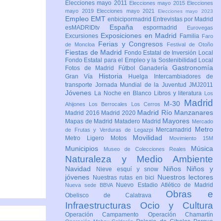
Elecciones mayo 2011
Elecciones mayo 2015
Elecciones
mayo 2019
Elecciones mayo 2021
Elecciones mayo 2023
Empleo
EMT
enbicipormadrid
Entrevistas por Madrid
España
esMADRIDtv
espormadrid
Eurovegas
Exposiciones en Madrid
Excursiones
Familia
Faro
Ferias y Congresos
de Moncloa
Festival de Otoño
Fiestas de Madrid
Fondo Estatal de Inversión Local
Fondo Estatal para el Empleo y la Sostenibilidad Local
Gastronomía
Fotos de Madrid
Fútbol
Ganadería
Historia
Gran Vía
Huelga
Intercambiadores de
transporte
Jornada Mundial de la Juventud JMJ2011
Jóvenes
La Noche en Blanco
Libros y literatura
Los
Madrid
M-30
Ahijones
Los Berrocales
Los Cerros
Madrid Río Manzanares
Madrid 2016
Madrid 2020
Mayores
Mapas de Madrid
Matadero Madrid
Mercado
Metro
Mercamadrid
de Frutas y Verduras de Legazpi
Movilidad
Metro Ligero
Motos
Movimiento 15M
Municipios
Música
Museo de Colecciones Reales
Naturaleza y Medio Ambiente
Navidad
Niños
Niños y
Nieve esquí y snow
jóvenes
Nuestros lectores
Nuestras rutas en bici
Nuevo Estadio Atlético de Madrid
Nueva sede BBVA
Obras e
Obelisco de Calatrava
Infraestructuras
Ocio y Cultura
Operación Campamento
Operación Chamartín