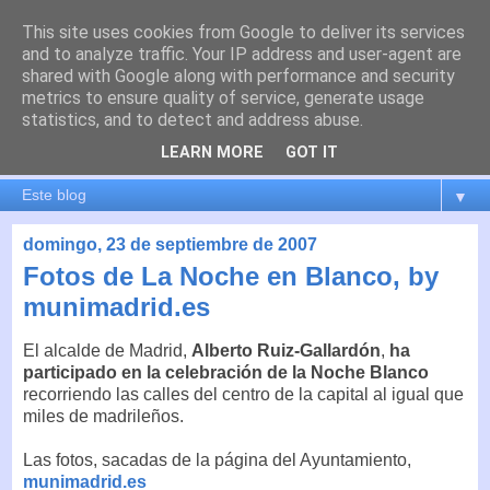
This site uses cookies from Google to deliver its services
es por madrid
and to analyze traffic. Your IP address and user-agent are
shared with Google along with performance and security
metrics to ensure quality of service, generate usage
El blog de Madrid y su actualidad, proyectos, transporte,
statistics, and to detect and address abuse.
movilidad, arquitectura, participación, medio ambiente,
educación, empleo, ...
LEARN MORE
GOT IT
▼
domingo, 23 de septiembre de 2007
Fotos de La Noche en Blanco, by
munimadrid.es
El alcalde de Madrid,
Alberto Ruiz-Gallardón
,
ha
participado en la celebración de la Noche Blanco
recorriendo las calles del centro de la capital al igual que
miles de madrileños.
Las fotos, sacadas de la página del Ayuntamiento,
munimadrid.es