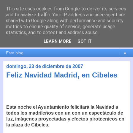
This site uses cookies from Google to deliver its services
es por madrid
and to analyze traffic. Your IP address and user-agent are
shared with Google along with performance and security
metrics to ensure quality of service, generate usage
El blog de Madrid y su actualidad, proyectos, transporte,
statistics, and to detect and address abuse.
movilidad, arquitectura, participación, medio ambiente,
educación, empleo, ...
LEARN MORE
GOT IT
▼
domingo, 23 de diciembre de 2007
Feliz Navidad Madrid, en Cibeles
Esta noche el Ayuntamiento felicitará la Navidad a
todos los madrileños con un con un espectáculo de
luz, imágenes proyectadas y efectos pirotécnicos en
la plaza de Cibeles.