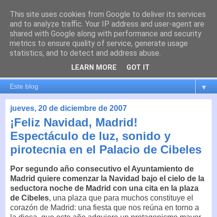
This site uses cookies from Google to deliver its services
es por madrid
and to analyze traffic. Your IP address and user-agent are
shared with Google along with performance and security
metrics to ensure quality of service, generate usage
El blog de Madrid y su actualidad, proyectos, transporte,
statistics, and to detect and address abuse.
movilidad, arquitectura, participación, medio ambiente,
educación, empleo, ...
LEARN MORE
GOT IT
▼
jueves, 20 de diciembre de 2007
¡Feliz Navidad, Madrid!
Espectáculo de luz, sonido y
pirotecnia en el Palacio de Cibeles
Por segundo año consecutivo el Ayuntamiento de
Madrid quiere comenzar la Navidad bajo el cielo de la
seductora noche de Madrid con una cita en la plaza
de Cibeles
, una plaza que para muchos constituye el
corazón de Madrid: una fiesta que nos reúna en torno a