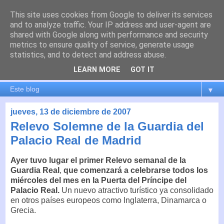
This site uses cookies from Google to deliver its services
es por madrid
and to analyze traffic. Your IP address and user-agent are
shared with Google along with performance and security
metrics to ensure quality of service, generate usage
El blog de Madrid y su actualidad, proyectos, transporte,
statistics, and to detect and address abuse.
movilidad, arquitectura, participación, medio ambiente,
educación, empleo, ...
LEARN MORE
GOT IT
▼
jueves, 13 de diciembre de 2007
Relevo Solemne de la Guardia del
Palacio Real de Madrid
Ayer tuvo lugar el primer Relevo semanal de la
Guardia Real
,
que comenzará a celebrarse todos los
miércoles del mes en la Puerta del Príncipe del
Palacio Real.
Un nuevo atractivo turístico ya consolidado
en otros países europeos como Inglaterra, Dinamarca o
Grecia.