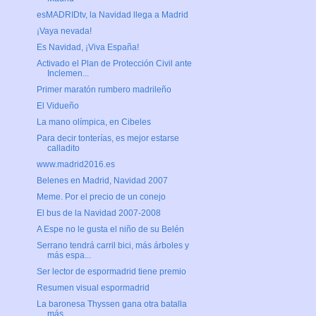
esMADRIDtv, la Navidad llega a Madrid
¡Vaya nevada!
Es Navidad, ¡Viva España!
Activado el Plan de Protección Civil ante
Inclemen...
Primer maratón rumbero madrileño
El Vidueño
La mano olímpica, en Cibeles
Para decir tonterías, es mejor estarse
calladito
www.madrid2016.es
Belenes en Madrid, Navidad 2007
Meme. Por el precio de un conejo
El bus de la Navidad 2007-2008
A Espe no le gusta el niño de su Belén
Serrano tendrá carril bici, más árboles y
más espa...
Ser lector de espormadrid tiene premio
Resumen visual espormadrid
La baronesa Thyssen gana otra batalla
más