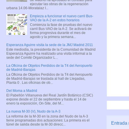
ejecutar las obras de la regeneración
urbana 14.06-Moratalaz I...
Empieza a funcionar el nuevo carril Bus-
VAO de la A-2 en estos horarios
Comienza la fase de pruebas del nuevo
carril Bus-VAO de la A-2. Se activará de
forma progresiva durante el mes de
agosto y la primera semana...
Esperanza Aguirre visita la sede de la JMJ Madrid 2011
Este mediodía, la presidenta de la Comunidad de Madrid
Esperanza Aguirre ha realizado una visita informal a la
sede del Comité Organizador L...
La Oficina de Objetos Perdidos de la T4 del Aeropuerto
de Madrid-Barajas
La Oficina de Objetos Perdidos de la T4 del Aeropuerto
de Madrid-Barajas se traslada al hall de Llegadas,
Planta 0 . Las oficinas de ob...
Del Moma a Madrid
El Pabellón Villanueva del Real Jardín Botánico (CSIC)
expone desde el 22 de septiembre y hasta el 14 de
enero la exposición, On-Site, del M...
La nueva M-30 (V), Nudo de la A-3
La reforma de la M-30 en la zona del Nudo de la A-3
tiene programadas dos actuaciones: La primera es el
Entrada 
túnel de salida desde la M-30 direcc...