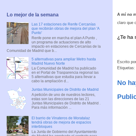
A mí no m
Lo mejor de la semana
claro que 
Las 17 estaciones de Renfe Cercanías
que recibirán obras de mejora del plan 'A
Punto'
¿Te ha 
Renfe pone en marcha el plan A Punto ,
un programa de actuaciones de alto
impacto en estaciones de Cercanías de la
Comunidad de Madrid que b...
5 alternativas para ampliar Metro hasta
Escrito po
Madrid Nuevo Norte
Etiquetas
La Comunidad de Madrid ha publicado
en el Portal de Trasparencia regional las
5 alternativas que estudia para llevar a
cabo la ampliación d...
No ha
Juntas Municipales de Distrito de Madrid
A petición de uno de nuestros lectores,
Publi
estas son las direcciones de las 21
Juntas Municipales de Distrito de Madrid .
Para más información ...
El barrio de Vinateros de Moratalaz
tendrá obras de mejora de espacios
interbloques
La Junta de Gobierno del Ayuntamiento
de Madrid ha aprobado el contrato para