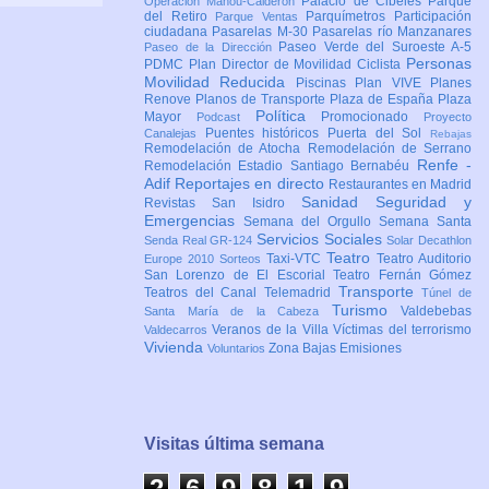
Palacio de Cibeles
Parque
Operación Mahou-Calderón
del Retiro
Parquímetros
Participación
Parque Ventas
ciudadana
Pasarelas M-30
Pasarelas río Manzanares
Paseo Verde del Suroeste A-5
Paseo de la Dirección
Personas
PDMC Plan Director de Movilidad Ciclista
Movilidad Reducida
Piscinas
Plan VIVE
Planes
Renove
Planos de Transporte
Plaza de España
Plaza
Política
Mayor
Promocionado
Podcast
Proyecto
Puentes históricos
Puerta del Sol
Canalejas
Rebajas
Remodelación de Atocha
Remodelación de Serrano
Renfe -
Remodelación Estadio Santiago Bernabéu
Adif
Reportajes en directo
Restaurantes en Madrid
Sanidad
Seguridad y
Revistas
San Isidro
Emergencias
Semana del Orgullo
Semana Santa
Servicios Sociales
Senda Real GR-124
Solar Decathlon
Teatro
Taxi-VTC
Teatro Auditorio
Europe 2010
Sorteos
San Lorenzo de El Escorial
Teatro Fernán Gómez
Transporte
Teatros del Canal
Telemadrid
Túnel de
Turismo
Valdebebas
Santa María de la Cabeza
Veranos de la Villa
Víctimas del terrorismo
Valdecarros
Vivienda
Zona Bajas Emisiones
Voluntarios
Visitas última semana
2
6
9
8
1
9