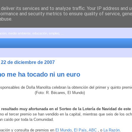
deliver its services and to analyze traffic. Your IP address and 
formance and security metrics to ensure quality of service, gen
abuse.
pación, medio ambiente, educación, empleo, ...
 22 de diciembre de 2007
no me ha tocado ni un euro
 resultado muy afortunada en el Sorteo de la Lotería de Navidad de este
mo el tercer premio se han vendido en la capital, mientras que seis de los oc
n caído por toda la Comunidad.
mación y consulta de premios en
El Mundo
,
El País
,
ABC
, o
La Razón
.