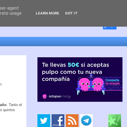
user-agent
erate usage
LEARN MORE
GOT IT
 año
. Tanto el
ho quintos