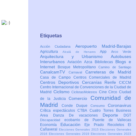
Etiquetas
Aeropuerto Madrid-Barajas
Acción Ciudadana
Agricultura
App
Arco Verde
Alcalá de Henares
Arquitectura y Urbanismo
Autobuses
Interurbanos
Blogs e
Aviación
Azca
Bibliotecas
Internet
Bosque Metropolitano
Camino de Santiago
CanalcamTV
Carreteras de Madrid
Carnaval
Casa de Campo
Centros Comerciales de Madrid
Centros Deportivos
Cercanías Renfe
CICCM
Centro Internacional de Convenciones de la Ciudad de
Ciclismo
Madrid
Cine
Circo
Ciudad
CiclistasMolestos
Comunidad de
Comercio
de la Justicia
Madrid
Coronavirus
Conde Duque
Consumo
Crítica espectáculos
CTBA Cuatro Torres Business
Deporte
Area
Danza
De vacaciones
DGT
ecobarrio de Puente de Vallecas
Discapacidad
Educación
Economía
Eje Prado Recoletos
El
Cañaveral
Elecciones Generales 2015
Elecciones Generales
2016
Elecciones Generales 2019
Elecciones Generales 2023