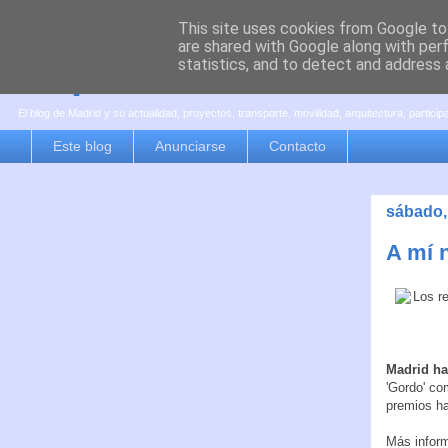
This site uses cookies from Google to 
are shared with Google along with per
es por madrid
statistics, and to detect and address 
El blog de Madrid y su actualidad, proyectos, transporte, movilidad, arquitectura, partici
Este blog
Anunciarse
Contacto
sábado,
A mí 
Madrid ha
'Gordo' co
premios ha
Más infor