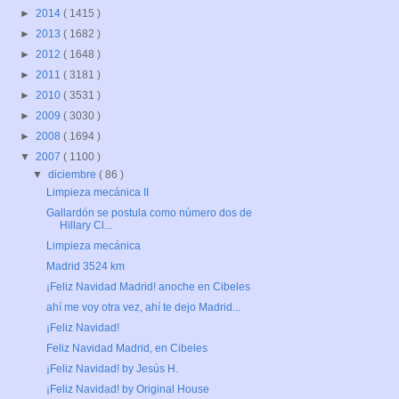
►
2014
( 1415 )
►
2013
( 1682 )
►
2012
( 1648 )
►
2011
( 3181 )
►
2010
( 3531 )
►
2009
( 3030 )
►
2008
( 1694 )
▼
2007
( 1100 )
▼
diciembre
( 86 )
Limpieza mecánica II
Gallardón se postula como número dos de
Hillary Cl...
Limpieza mecánica
Madrid 3524 km
¡Feliz Navidad Madrid! anoche en Cibeles
ahí me voy otra vez, ahí te dejo Madrid...
¡Feliz Navidad!
Feliz Navidad Madrid, en Cibeles
¡Feliz Navidad! by Jesús H.
¡Feliz Navidad! by Original House