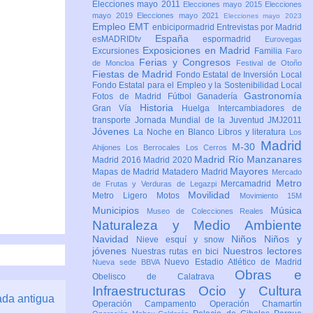
Elecciones mayo 2011
Elecciones mayo 2015
Elecciones
mayo 2019
Elecciones mayo 2021
Elecciones mayo 2023
Empleo
EMT
enbicipormadrid
Entrevistas por Madrid
España
esMADRIDtv
espormadrid
Eurovegas
Exposiciones en Madrid
Excursiones
Familia
Faro
Ferias y Congresos
de Moncloa
Festival de Otoño
Fiestas de Madrid
Fondo Estatal de Inversión Local
Fondo Estatal para el Empleo y la Sostenibilidad Local
Gastronomía
Fotos de Madrid
Fútbol
Ganadería
Historia
Gran Vía
Huelga
Intercambiadores de
transporte
Jornada Mundial de la Juventud JMJ2011
Jóvenes
La Noche en Blanco
Libros y literatura
Los
Madrid
M-30
Ahijones
Los Berrocales
Los Cerros
Madrid Río Manzanares
Madrid 2016
Madrid 2020
Mayores
Mapas de Madrid
Matadero Madrid
Mercado
Metro
Mercamadrid
de Frutas y Verduras de Legazpi
Movilidad
Metro Ligero
Motos
Movimiento 15M
Municipios
Música
Museo de Colecciones Reales
Naturaleza y Medio Ambiente
Navidad
Niños
Niños y
Nieve esquí y snow
jóvenes
Nuestros lectores
Nuestras rutas en bici
Nuevo Estadio Atlético de Madrid
Nueva sede BBVA
Obras e
Obelisco de Calatrava
Infraestructuras
Ocio y Cultura
ada antigua
Operación Campamento
Operación Chamartín