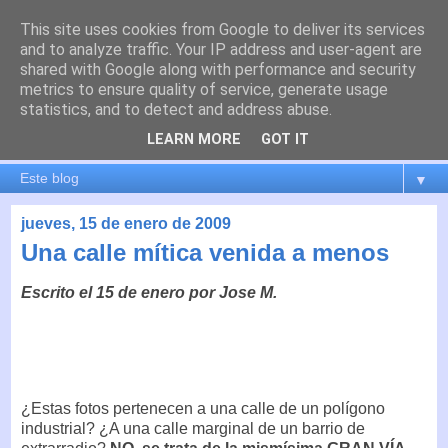
This site uses cookies from Google to deliver its services
es por madrid
and to analyze traffic. Your IP address and user-agent are
shared with Google along with performance and security
metrics to ensure quality of service, generate usage
El blog de Madrid y su actualidad, proyectos, transporte,
statistics, and to detect and address abuse.
movilidad, arquitectura, participación, medio ambiente,
educación, empleo, ...
LEARN MORE
GOT IT
▼
jueves, 15 de enero de 2009
Una calle mítica venida a menos
Escrito el 15 de enero por Jose M.
¿Estas fotos pertenecen a una calle de un polígono
industrial? ¿A una calle marginal de un barrio de