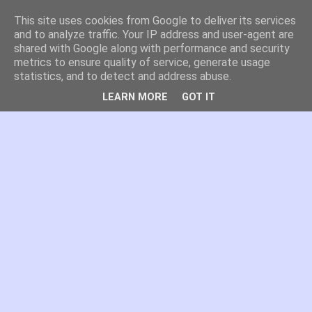
This site uses cookies from Google to deliver its services
es por madrid
and to analyze traffic. Your IP address and user-agent are
shared with Google along with performance and security
metrics to ensure quality of service, generate usage
El blog de Madrid y su actualidad, proyectos, transporte,
statistics, and to detect and address abuse.
movilidad, arquitectura, participación, medio ambiente,
educación, empleo, ...
LEARN MORE
GOT IT