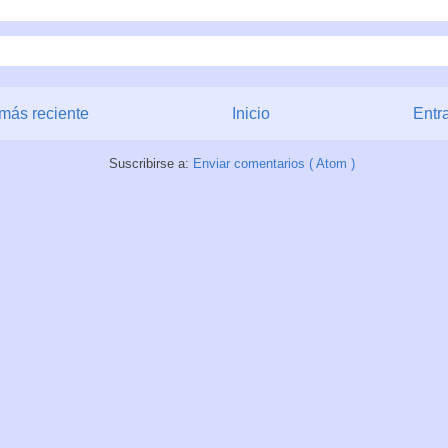
más reciente
Inicio
Entr
Suscribirse a:
Enviar comentarios ( Atom )