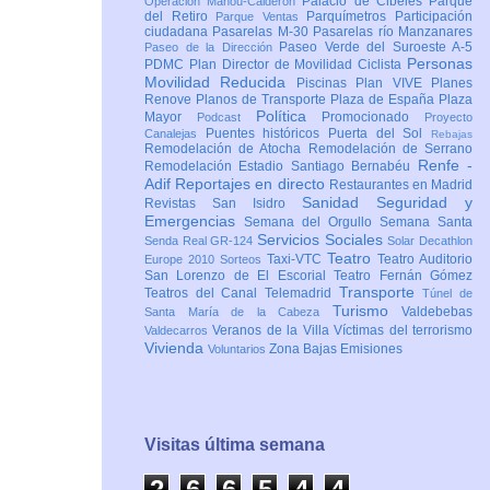
Palacio de Cibeles
Parque
Operación Mahou-Calderón
del Retiro
Parquímetros
Participación
Parque Ventas
ciudadana
Pasarelas M-30
Pasarelas río Manzanares
Paseo Verde del Suroeste A-5
Paseo de la Dirección
Personas
PDMC Plan Director de Movilidad Ciclista
Movilidad Reducida
Piscinas
Plan VIVE
Planes
Renove
Planos de Transporte
Plaza de España
Plaza
Política
Mayor
Promocionado
Podcast
Proyecto
Puentes históricos
Puerta del Sol
Canalejas
Rebajas
Remodelación de Atocha
Remodelación de Serrano
Renfe -
Remodelación Estadio Santiago Bernabéu
Adif
Reportajes en directo
Restaurantes en Madrid
Sanidad
Seguridad y
Revistas
San Isidro
Emergencias
Semana del Orgullo
Semana Santa
Servicios Sociales
Senda Real GR-124
Solar Decathlon
Teatro
Taxi-VTC
Teatro Auditorio
Europe 2010
Sorteos
San Lorenzo de El Escorial
Teatro Fernán Gómez
Transporte
Teatros del Canal
Telemadrid
Túnel de
Turismo
Valdebebas
Santa María de la Cabeza
Veranos de la Villa
Víctimas del terrorismo
Valdecarros
Vivienda
Zona Bajas Emisiones
Voluntarios
Visitas última semana
2
6
6
5
4
4