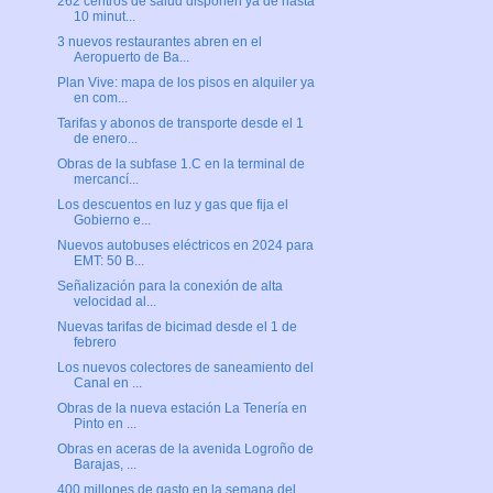
262 centros de salud disponen ya de hasta
10 minut...
3 nuevos restaurantes abren en el
Aeropuerto de Ba...
Plan Vive: mapa de los pisos en alquiler ya
en com...
Tarifas y abonos de transporte desde el 1
de enero...
Obras de la subfase 1.C en la terminal de
mercancí...
Los descuentos en luz y gas que fija el
Gobierno e...
Nuevos autobuses eléctricos en 2024 para
EMT: 50 B...
Señalización para la conexión de alta
velocidad al...
Nuevas tarifas de bicimad desde el 1 de
febrero
Los nuevos colectores de saneamiento del
Canal en ...
Obras de la nueva estación La Tenería en
Pinto en ...
Obras en aceras de la avenida Logroño de
Barajas, ...
400 millones de gasto en la semana del