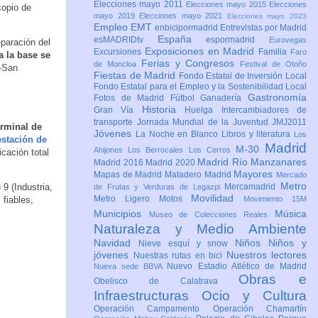
Elecciones mayo 2011
Elecciones mayo 2015
Elecciones
copio de
mayo 2019
Elecciones mayo 2021
Elecciones mayo 2023
Empleo
EMT
enbicipormadrid
Entrevistas por Madrid
España
esMADRIDtv
espormadrid
Eurovegas
eparación del
Exposiciones en Madrid
Excursiones
Familia
Faro
a la base se
Ferias y Congresos
de Moncloa
Festival de Otoño
-San
Fiestas de Madrid
Fondo Estatal de Inversión Local
Fondo Estatal para el Empleo y la Sostenibilidad Local
Gastronomía
Fotos de Madrid
Fútbol
Ganadería
Historia
Gran Vía
Huelga
Intercambiadores de
transporte
Jornada Mundial de la Juventud JMJ2011
erminal de
Jóvenes
La Noche en Blanco
Libros y literatura
Los
estación de
Madrid
M-30
Ahijones
Los Berrocales
Los Cerros
cación total
Madrid Río Manzanares
Madrid 2016
Madrid 2020
Mayores
Mapas de Madrid
Matadero Madrid
Mercado
Metro
9 (Industria,
Mercamadrid
de Frutas y Verduras de Legazpi
Movilidad
Metro Ligero
Motos
 fiables,
Movimiento 15M
Municipios
Música
Museo de Colecciones Reales
Naturaleza y Medio Ambiente
Navidad
Niños
Niños y
Nieve esquí y snow
jóvenes
Nuestros lectores
Nuestras rutas en bici
Nuevo Estadio Atlético de Madrid
Nueva sede BBVA
Obras e
Obelisco de Calatrava
Infraestructuras
Ocio y Cultura
Operación Campamento
Operación Chamartín