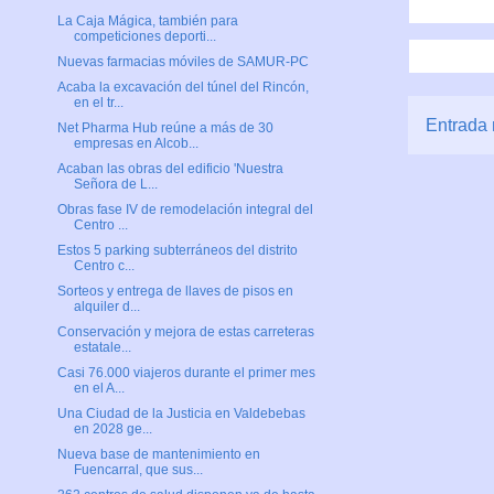
La Caja Mágica, también para
competiciones deporti...
Nuevas farmacias móviles de SAMUR-PC
Acaba la excavación del túnel del Rincón,
en el tr...
Entrada 
Net Pharma Hub reúne a más de 30
empresas en Alcob...
Acaban las obras del edificio 'Nuestra
Señora de L...
Obras fase IV de remodelación integral del
Centro ...
Estos 5 parking subterráneos del distrito
Centro c...
Sorteos y entrega de llaves de pisos en
alquiler d...
Conservación y mejora de estas carreteras
estatale...
Casi 76.000 viajeros durante el primer mes
en el A...
Una Ciudad de la Justicia en Valdebebas
en 2028 ge...
Nueva base de mantenimiento en
Fuencarral, que sus...