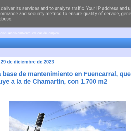
deliver its services and to analyze traffic. Your IP address and 
formance and security metrics to ensure quality of service, gen
abuse.
pación, medio ambiente, educación, empleo, ...
 29 de diciembre de 2023
 base de mantenimiento en Fuencarral, que
tuye a la de Chamartín, con 1.700 m2