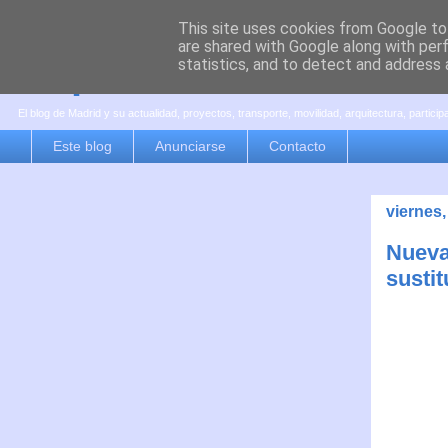
This site uses cookies from Google to 
are shared with Google along with per
es por madrid
statistics, and to detect and address 
El blog de Madrid y su actualidad, proyectos, transporte, movilidad, arquitectura, partici
Este blog
Anunciarse
Contacto
viernes,
Nueva
susti