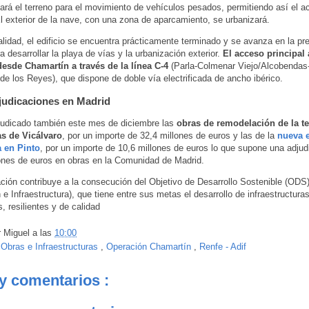
ará el terreno para el movimiento de vehículos pesados, permitiendo así el a
El exterior de la nave, con una zona de aparcamiento, se urbanizará.
alidad, el edificio se encuentra prácticamente terminado y se avanza en la pr
a desarrollar la playa de vías y la urbanización exterior.
El acceso principal 
desde Chamartín a través de la línea C-4
(Parla-Colmenar Viejo/Alcobendas
de los Reyes), que dispone de doble vía electrificada de ancho ibérico.
judicaciones en Madrid
judicado también este mes de diciembre las
obras de remodelación de la t
s de Vicálvaro
, por un importe de 32,4 millones de euros y las de la
nueva 
a en Pinto
, por un importe de 10,6 millones de euros lo que supone una adjudi
ones de euros en obras en la Comunidad de Madrid.
ción contribuye a la consecución del Objetivo de Desarrollo Sostenible (ODS) 
e Infraestructura), que tiene entre sus metas el desarrollo de infraestructuras
, resilientes y de calidad
r
Miguel
a las
10:00
:
Obras e Infraestructuras
,
Operación Chamartín
,
Renfe - Adif
y comentarios :