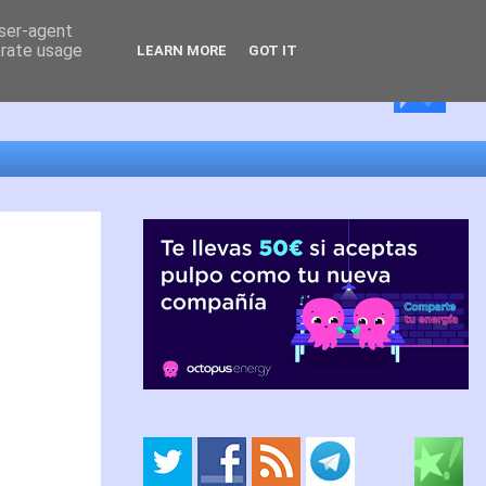
user-agent
erate usage
LEARN MORE
GOT IT