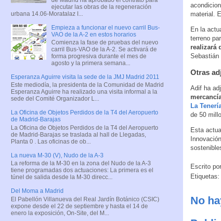
acondicion
ejecutar las obras de la regeneración
urbana 14.06-Moratalaz I...
material. 
Empieza a funcionar el nuevo carril Bus-
En la actu
VAO de la A-2 en estos horarios
terreno par
Comienza la fase de pruebas del nuevo
realizará 
carril Bus-VAO de la A-2. Se activará de
Sebastián 
forma progresiva durante el mes de
agosto y la primera semana...
Otras ad
Esperanza Aguirre visita la sede de la JMJ Madrid 2011
Este mediodía, la presidenta de la Comunidad de Madrid
Adif ha ad
Esperanza Aguirre ha realizado una visita informal a la
mercancía
sede del Comité Organizador L...
La Tenerí
La Oficina de Objetos Perdidos de la T4 del Aeropuerto
de 50 mill
de Madrid-Barajas
La Oficina de Objetos Perdidos de la T4 del Aeropuerto
Esta actua
de Madrid-Barajas se traslada al hall de Llegadas,
Innovación 
Planta 0 . Las oficinas de ob...
sostenibles
La nueva M-30 (V), Nudo de la A-3
La reforma de la M-30 en la zona del Nudo de la A-3
Escrito po
tiene programadas dos actuaciones: La primera es el
Etiquetas
túnel de salida desde la M-30 direcc...
Del Moma a Madrid
No ha
El Pabellón Villanueva del Real Jardín Botánico (CSIC)
expone desde el 22 de septiembre y hasta el 14 de
enero la exposición, On-Site, del M...