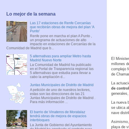
Lo mejor de la semana
Las 17 estaciones de Renfe Cercanías
que recibirán obras de mejora del plan 'A
Punto'
Renfe pone en marcha el plan A Punto ,
un programa de actuaciones de alto
impacto en estaciones de Cercanías de la
Comunidad de Madrid que b...
5 alternativas para ampliar Metro hasta
El Ministe
Madrid Nuevo Norte
millones d
La Comunidad de Madrid ha publicado
complejo f
en el Portal de Trasparencia regional las
5 alternativas que estudia para llevar a
de Chamar
cabo la ampliación d...
La actuac
Juntas Municipales de Distrito de Madrid
de contro
A petición de uno de nuestros lectores,
generales,
estas son las direcciones de las 21
Juntas Municipales de Distrito de Madrid .
Para más información ...
La nueva b
se ubica a
El barrio de Vinateros de Moratalaz
nave distr
tendrá obras de mejora de espacios
interbloques
Asimismo, 
La Junta de Gobierno del Ayuntamiento
playa de v
de Madrid ha aprobado el contrato para