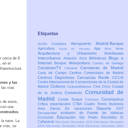
Etiquetas
Aeropuerto Madrid-Barajas
Acción Ciudadana
Agricultura
App
Arco Verde
Alcalá de Henares
Arquitectura y Urbanismo
Autobuses
Interurbanos
Blogs e
r cerca de 8
Aviación
Azca
Bibliotecas
Internet
o
, en el
Bosque Metropolitano
Camino de Santiago
CanalcamTV
Carreteras de Madrid
fraestructura
Carnaval
Casa de Campo
Centros Comerciales de Madrid
Centros Deportivos
Cercanías Renfe
CICCM
Centro Internacional de Convenciones de la Ciudad de
ones y las
Ciclismo
Madrid
Cine
Circo
Ciudad
CiclistasMolestos
 las vías
Comunidad de
Comercio
de la Justicia
Madrid
Coronavirus
Conde Duque
Consumo
s de euros,
Crítica espectáculos
CTBA Cuatro Torres Business
á con una
Deporte
Area
Danza
De vacaciones
DGT
construidos
.
ecobarrio de Puente de Vallecas
Discapacidad
Educación
Economía
Eje Prado Recoletos
El
 la nave. La
Cañaveral
Elecciones Generales 2015
Elecciones Generales
e vías, se
2016
Elecciones Generales 2019
Elecciones Generales 2023