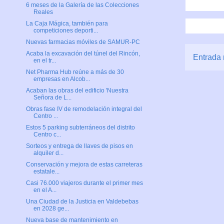
6 meses de la Galería de las Colecciones
Reales
La Caja Mágica, también para
competiciones deporti...
Nuevas farmacias móviles de SAMUR-PC
Acaba la excavación del túnel del Rincón,
Entrada 
en el tr...
Net Pharma Hub reúne a más de 30
empresas en Alcob...
Acaban las obras del edificio 'Nuestra
Señora de L...
Obras fase IV de remodelación integral del
Centro ...
Estos 5 parking subterráneos del distrito
Centro c...
Sorteos y entrega de llaves de pisos en
alquiler d...
Conservación y mejora de estas carreteras
estatale...
Casi 76.000 viajeros durante el primer mes
en el A...
Una Ciudad de la Justicia en Valdebebas
en 2028 ge...
Nueva base de mantenimiento en