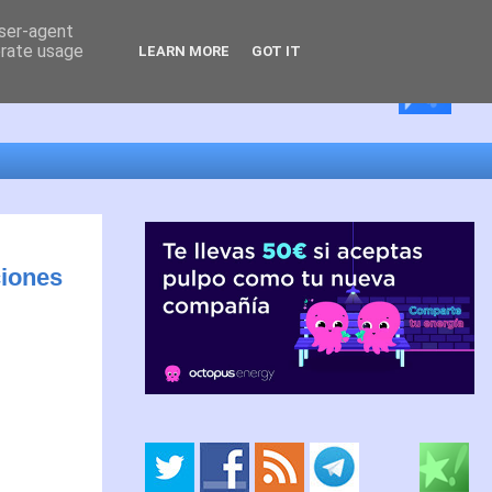
user-agent
erate usage
LEARN MORE
GOT IT
ciones