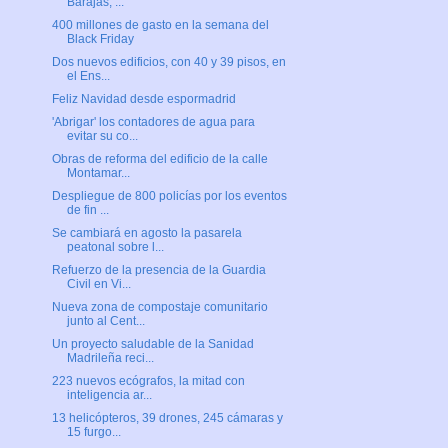
Barajas, ...
400 millones de gasto en la semana del
Black Friday
Dos nuevos edificios, con 40 y 39 pisos, en
el Ens...
Feliz Navidad desde espormadrid
'Abrigar' los contadores de agua para
evitar su co...
Obras de reforma del edificio de la calle
Montamar...
Despliegue de 800 policías por los eventos
de fin ...
Se cambiará en agosto la pasarela
peatonal sobre l...
Refuerzo de la presencia de la Guardia
Civil en Vi...
Nueva zona de compostaje comunitario
junto al Cent...
Un proyecto saludable de la Sanidad
Madrileña reci...
223 nuevos ecógrafos, la mitad con
inteligencia ar...
13 helicópteros, 39 drones, 245 cámaras y
15 furgo...