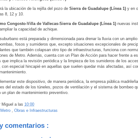
á la ubicación de la rejilla del pozo de
Sierra de Guadalupe (Línea 1)
y en o
eas 8, 12 y 10.
amo Congosto-Villa de Vallecas-Sierra de Guadalupe (Línea 1)
nuevas inst
 ampliar la capacidad de achique.
 suburbano está preparada y dimensionada para drenar la lluvia con un ampli
ombas, fosos y sumideros que, excepto situaciones excepcionales de precip
ntes que también colapsan otro tipo de infraestructuras, funciona con norma
ones de Metro. Además, cuenta con un Plan de Acción para hacer frente a es
s que implica la revisión periódica y la limpieza de los sumideros de los acces
 con especial hincapié en aquellas que suelen quedar más afectadas, así c
 mantenimiento.
ementar este dispositivo, de manera periódica, la empresa pública madrileña
es del estado de los túneles, pozos de ventilación y el sistema de bombeo q
 un plan de mantenimiento preventivo.
r
Miguel
a las
10:00
:
Metro
,
Obras e Infraestructuras
y comentarios :