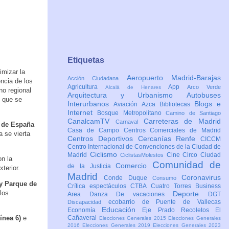
Etiquetas
imizar la
Aeropuerto Madrid-Barajas
Acción Ciudadana
encia de los
Agricultura
App
Arco Verde
Alcalá de Henares
no regional
Arquitectura y Urbanismo
Autobuses
s que se
Interurbanos
Blogs e
Aviación
Azca
Bibliotecas
Internet
Bosque Metropolitano
Camino de Santiago
CanalcamTV
Carreteras de Madrid
Carnaval
 de España
Casa de Campo
Centros Comerciales de Madrid
a se vierta
Centros Deportivos
Cercanías Renfe
CICCM
Centro Internacional de Convenciones de la Ciudad de
Ciclismo
Madrid
Cine
Circo
Ciudad
CiclistasMolestos
on la
Comunidad de
Comercio
de la Justicia
terior.
Madrid
Coronavirus
Conde Duque
Consumo
y Parque de
Crítica espectáculos
CTBA Cuatro Torres Business
los
Deporte
Area
Danza
De vacaciones
DGT
ecobarrio de Puente de Vallecas
Discapacidad
Educación
Economía
Eje Prado Recoletos
El
ínea 6)
e
Cañaveral
Elecciones Generales 2015
Elecciones Generales
2016
Elecciones Generales 2019
Elecciones Generales 2023