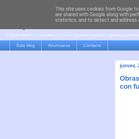
This site uses cookies from Google to 
are shared with Google along with per
es por madrid
statistics, and to detect and address 
El blog de Madrid y su actualidad, proyectos, transporte, movilidad, arquitectura, partici
Este blog
Anunciarse
Contacto
jueves,
Obras
con fu