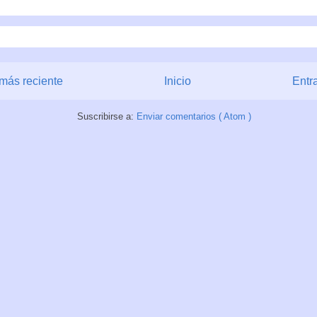
más reciente
Inicio
Entr
Suscribirse a:
Enviar comentarios ( Atom )