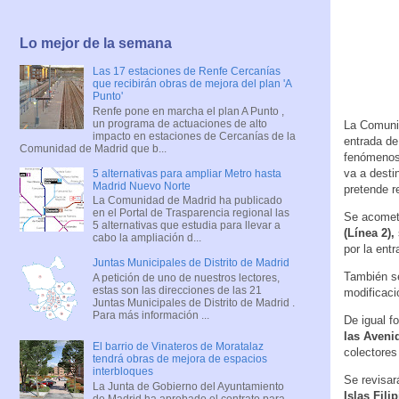
Lo mejor de la semana
Las 17 estaciones de Renfe Cercanías
que recibirán obras de mejora del plan 'A
Punto'
Renfe pone en marcha el plan A Punto ,
un programa de actuaciones de alto
La Comunid
impacto en estaciones de Cercanías de la
entrada de
Comunidad de Madrid que b...
fenómenos 
va a desti
5 alternativas para ampliar Metro hasta
Madrid Nuevo Norte
pretende r
La Comunidad de Madrid ha publicado
en el Portal de Trasparencia regional las
Se acomete
5 alternativas que estudia para llevar a
(Línea 2),
cabo la ampliación d...
por la ent
Juntas Municipales de Distrito de Madrid
También se
A petición de uno de nuestros lectores,
estas son las direcciones de las 21
modificaci
Juntas Municipales de Distrito de Madrid .
Para más información ...
De igual f
las Aveni
El barrio de Vinateros de Moratalaz
colectores
tendrá obras de mejora de espacios
interbloques
Se revisar
La Junta de Gobierno del Ayuntamiento
Islas Fili
de Madrid ha aprobado el contrato para