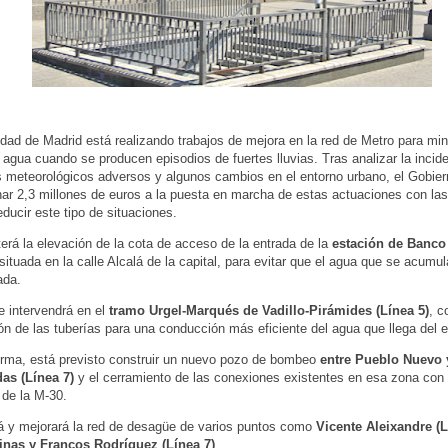
ad de Madrid está realizando trabajos de mejora en la red de Metro para min
 agua cuando se producen episodios de fuertes lluvias. Tras analizar la incid
meteorológicos adversos y algunos cambios en el entorno urbano, el Gobier
nar 2,3 millones de euros a la puesta en marcha de estas actuaciones con la
educir este tipo de situaciones.
rá la elevación de la cota de acceso de la entrada de la
estación de Banco
situada en la calle Alcalá de la capital, para evitar que el agua que se acumul
rada.
 intervendrá en el
tramo Urgel-Marqués de Vadillo-Pirámides (Línea 5)
, c
ón de las tuberías para una conducción más eficiente del agua que llega del ex
orma, está previsto construir un nuevo pozo de bombeo
entre Pueblo Nuevo 
das (Línea 7)
y el cerramiento de las conexiones existentes en esa zona con 
 de la M-30.
á y mejorará la red de desagüe de varios puntos como
Vicente Aleixandre (L
pinas y Francos Rodríguez (Línea 7)