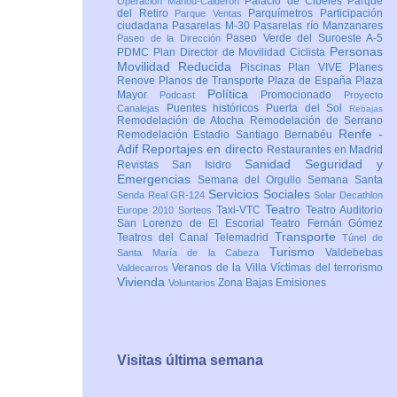
Palacio de Cibeles
Parque
Operación Mahou-Calderón
del Retiro
Parquímetros
Participación
Parque Ventas
ciudadana
Pasarelas M-30
Pasarelas río Manzanares
Paseo Verde del Suroeste A-5
Paseo de la Dirección
Personas
PDMC Plan Director de Movilidad Ciclista
Movilidad Reducida
Piscinas
Plan VIVE
Planes
Renove
Planos de Transporte
Plaza de España
Plaza
Política
Mayor
Promocionado
Podcast
Proyecto
Puentes históricos
Puerta del Sol
Canalejas
Rebajas
Remodelación de Atocha
Remodelación de Serrano
Renfe -
Remodelación Estadio Santiago Bernabéu
Adif
Reportajes en directo
Restaurantes en Madrid
Sanidad
Seguridad y
Revistas
San Isidro
Emergencias
Semana del Orgullo
Semana Santa
Servicios Sociales
Senda Real GR-124
Solar Decathlon
Teatro
Taxi-VTC
Teatro Auditorio
Europe 2010
Sorteos
San Lorenzo de El Escorial
Teatro Fernán Gómez
Transporte
Teatros del Canal
Telemadrid
Túnel de
Turismo
Valdebebas
Santa María de la Cabeza
Veranos de la Villa
Víctimas del terrorismo
Valdecarros
Vivienda
Zona Bajas Emisiones
Voluntarios
Visitas última semana