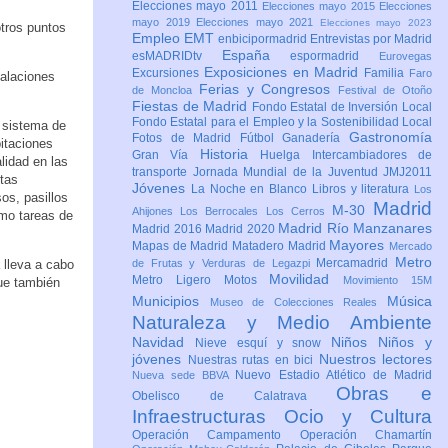
Elecciones mayo 2011
Elecciones mayo 2015
Elecciones
mayo 2019
Elecciones mayo 2021
Elecciones mayo 2023
tros puntos
Empleo
EMT
enbicipormadrid
Entrevistas por Madrid
España
esMADRIDtv
espormadrid
Eurovegas
Exposiciones en Madrid
Excursiones
Familia
Faro
alaciones
Ferias y Congresos
de Moncloa
Festival de Otoño
Fiestas de Madrid
Fondo Estatal de Inversión Local
Fondo Estatal para el Empleo y la Sostenibilidad Local
o sistema de
Gastronomía
Fotos de Madrid
Fútbol
Ganadería
itaciones
Historia
Gran Vía
Huelga
Intercambiadores de
lidad en las
transporte
Jornada Mundial de la Juventud JMJ2011
tas
Jóvenes
La Noche en Blanco
Libros y literatura
Los
os, pasillos
Madrid
M-30
Ahijones
Los Berrocales
Los Cerros
omo tareas de
Madrid Río Manzanares
Madrid 2016
Madrid 2020
Mayores
Mapas de Madrid
Matadero Madrid
Mercado
Metro
Mercamadrid
 lleva a cabo
de Frutas y Verduras de Legazpi
Movilidad
Metro Ligero
Motos
Movimiento 15M
ue también
Municipios
Música
Museo de Colecciones Reales
Naturaleza y Medio Ambiente
Navidad
Niños
Niños y
Nieve esquí y snow
jóvenes
Nuestros lectores
Nuestras rutas en bici
Nuevo Estadio Atlético de Madrid
Nueva sede BBVA
Obras e
Obelisco de Calatrava
Infraestructuras
Ocio y Cultura
Operación Campamento
Operación Chamartín