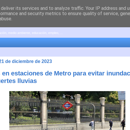
deliver its services and to analyze traffic. Your IP address and 
formance and security metrics to ensure quality of service, gen
abuse.
pación, medio ambiente, educación, empleo, ...
 21 de diciembre de 2023
 en estaciones de Metro para evitar inunda
ertes lluvias