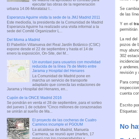
ejecutar las obras de la regeneración
Se cambiar
urbana 14.06-Moratalaz I...
de las lín
Esperanza Aguirre visita la sede de la JMJ Madrid 2011
Este mediodía, la presidenta de la Comunidad de Madrid
Y en el
tr
Esperanza Aguirre ha realizado una visita informal a la
permitirán
sede del Comité Organizador L...
La red del
Del Moma a Madrid
pozos de b
El Pabellón Villanueva del Real Jardín Botánico (CSIC)
expone desde el 22 de septiembre y hasta el 14 de
muy abunda
enero la exposición, On-Site, del M...
302 estaci
incidencia
Un eurotaxi para usuarios con movilidad
reducida de la línea 7b de Metro entre
y andenes,
Jarama y Hospital del Henares
revisión y
La Comunidad de Madrid pone en
marcha un servicio de transporte
Para compl
adaptado que conecta las estaciones de
inspeccion
Jarama y Hospital del Henares, en...
cuenta con
Cupón de la ONCE Madrid 2016
Se pondrán en venta el 28 de septiembre, para el sorteo
Escrito po
del jueves 1 de octubre "Cinco millones de corazonadas
Etiquetas
se unirán al sueño de Ma...
El proyecto de las cocheras de Cuatro
Caminos incumple el PGOUM
No ha
La alcaldesa de Madrid, Manuela
Carmena, se reunió ayer (martes, 17
mayo) con los cooperativistas y