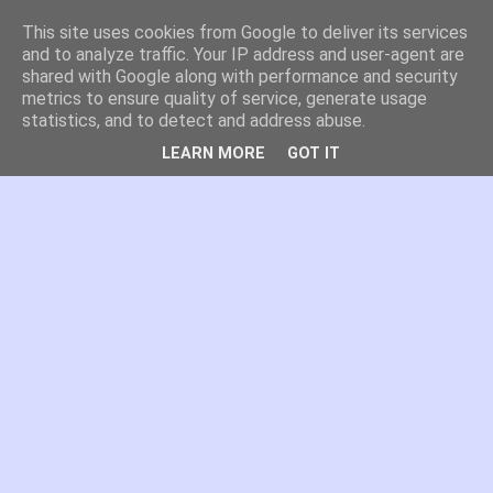
This site uses cookies from Google to deliver its services
es por madrid
and to analyze traffic. Your IP address and user-agent are
shared with Google along with performance and security
metrics to ensure quality of service, generate usage
El blog de Madrid y su actualidad, proyectos, transporte,
statistics, and to detect and address abuse.
movilidad, arquitectura, participación, medio ambiente,
educación, empleo, ...
LEARN MORE
GOT IT