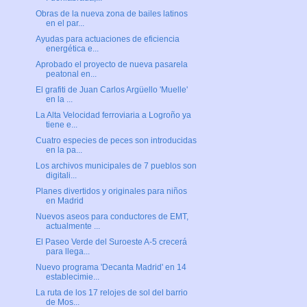
Obras de la nueva zona de bailes latinos
en el par...
Ayudas para actuaciones de eficiencia
energética e...
Aprobado el proyecto de nueva pasarela
peatonal en...
El grafiti de Juan Carlos Argüello 'Muelle'
en la ...
La Alta Velocidad ferroviaria a Logroño ya
tiene e...
Cuatro especies de peces son introducidas
en la pa...
Los archivos municipales de 7 pueblos son
digitali...
Planes divertidos y originales para niños
en Madrid
Nuevos aseos para conductores de EMT,
actualmente ...
El Paseo Verde del Suroeste A-5 crecerá
para llega...
Nuevo programa 'Decanta Madrid' en 14
establecimie...
La ruta de los 17 relojes de sol del barrio
de Mos...