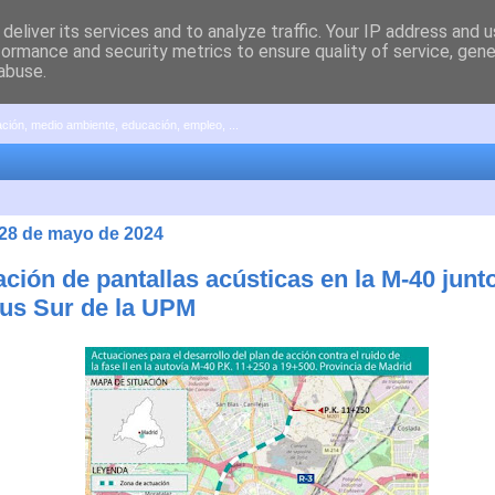
deliver its services and to analyze traffic. Your IP address and 
formance and security metrics to ensure quality of service, gen
abuse.
pación, medio ambiente, educación, empleo, ...
 28 de mayo de 2024
ación de pantallas acústicas en la M-40 junto
s Sur de la UPM