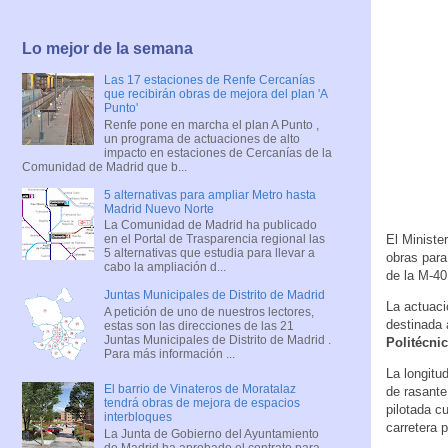
Lo mejor de la semana
Las 17 estaciones de Renfe Cercanías
que recibirán obras de mejora del plan 'A
Punto'
Renfe pone en marcha el plan A Punto ,
un programa de actuaciones de alto
impacto en estaciones de Cercanías de la
Comunidad de Madrid que b...
5 alternativas para ampliar Metro hasta
Madrid Nuevo Norte
La Comunidad de Madrid ha publicado
El Ministe
en el Portal de Trasparencia regional las
5 alternativas que estudia para llevar a
obras para
cabo la ampliación d...
de la M-40
Juntas Municipales de Distrito de Madrid
La actuaci
A petición de uno de nuestros lectores,
destinada 
estas son las direcciones de las 21
Juntas Municipales de Distrito de Madrid .
Politécni
Para más información ...
La longitud
El barrio de Vinateros de Moratalaz
de rasante
tendrá obras de mejora de espacios
pilotada c
interbloques
carretera p
La Junta de Gobierno del Ayuntamiento
de Madrid ha aprobado el contrato para