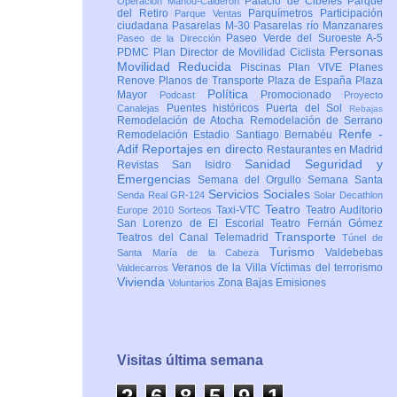
Palacio de Cibeles
Parque
Operación Mahou-Calderón
del Retiro
Parquímetros
Participación
Parque Ventas
ciudadana
Pasarelas M-30
Pasarelas río Manzanares
Paseo Verde del Suroeste A-5
Paseo de la Dirección
Personas
PDMC Plan Director de Movilidad Ciclista
Movilidad Reducida
Piscinas
Plan VIVE
Planes
Renove
Planos de Transporte
Plaza de España
Plaza
Política
Mayor
Promocionado
Podcast
Proyecto
Puentes históricos
Puerta del Sol
Canalejas
Rebajas
Remodelación de Atocha
Remodelación de Serrano
Renfe -
Remodelación Estadio Santiago Bernabéu
Adif
Reportajes en directo
Restaurantes en Madrid
Sanidad
Seguridad y
Revistas
San Isidro
Emergencias
Semana del Orgullo
Semana Santa
Servicios Sociales
Senda Real GR-124
Solar Decathlon
Teatro
Taxi-VTC
Teatro Auditorio
Europe 2010
Sorteos
San Lorenzo de El Escorial
Teatro Fernán Gómez
Transporte
Teatros del Canal
Telemadrid
Túnel de
Turismo
Valdebebas
Santa María de la Cabeza
Veranos de la Villa
Víctimas del terrorismo
Valdecarros
Vivienda
Zona Bajas Emisiones
Voluntarios
Visitas última semana
2
6
8
5
9
2