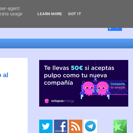
user-agent
erate usage
LEARN MORE
GOT IT
 al