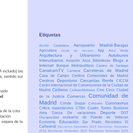
Etiquetas
Aeropuerto Madrid-Barajas
Acción Ciudadana
Agricultura
App
Arco Verde
Alcalá de Henares
Arquitectura y Urbanismo
Autobuses
Interurbanos
Blogs e
Aviación
Azca
Bibliotecas
Internet
Bosque Metropolitano
Camino de Santiago
CanalcamTV
Carreteras de Madrid
 incluido) las
Carnaval
Casa de Campo
Centros Comerciales de Madrid
a, sentido sur
Centros Deportivos
Cercanías Renfe
CICCM
Centro Internacional de Convenciones de la Ciudad de
Ciclismo
Madrid
Cine
Circo
Ciudad
CiclistasMolestos
ruido
Comunidad de
Comercio
ad
de la Justicia
Madrid
Coronavirus
Conde Duque
Consumo
Crítica espectáculos
CTBA Cuatro Torres Business
a de la cota
Deporte
Area
Danza
De vacaciones
DGT
ntación
ecobarrio de Puente de Vallecas
Discapacidad
 separa de la
Educación
Economía
Eje Prado Recoletos
El
Cañaveral
Elecciones Generales 2015
Elecciones Generales
2016
Elecciones Generales 2019
Elecciones Generales 2023