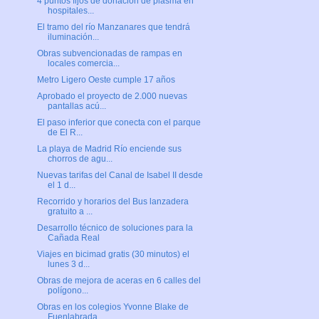
4 puntos fijos de donación de plasma en
hospitales...
El tramo del río Manzanares que tendrá
iluminación...
Obras subvencionadas de rampas en
locales comercia...
Metro Ligero Oeste cumple 17 años
Aprobado el proyecto de 2.000 nuevas
pantallas acú...
El paso inferior que conecta con el parque
de El R...
La playa de Madrid Río enciende sus
chorros de agu...
Nuevas tarifas del Canal de Isabel II desde
el 1 d...
Recorrido y horarios del Bus lanzadera
gratuito a ...
Desarrollo técnico de soluciones para la
Cañada Real
Viajes en bicimad gratis (30 minutos) el
lunes 3 d...
Obras de mejora de aceras en 6 calles del
polígono...
Obras en los colegios Yvonne Blake de
Fuenlabrada,...