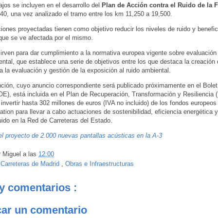
ajos se incluyen en el desarrollo del
Plan de Acción contra el Ruido de la F
40, una vez analizado el tramo entre los km 11,250 a 19,500.
iones proyectadas tienen como objetivo reducir los niveles de ruido y benefici
que se ve afectada por el mismo.
rven para dar cumplimiento a la normativa europea vigente sobre evaluación 
ental, que establece una serie de objetivos entre los que destaca la creación
 la evaluación y gestión de la exposición al ruido ambiental.
nción, cuyo anuncio correspondiente será publicado próximamente en el Boletín
E), está incluida en el Plan de Recuperación, Transformación y Resiliencia
invertir hasta 302 millones de euros (IVA no incluido) de los fondos europeos
tion para llevar a cabo actuaciones de sostenibilidad, eficiencia energética 
ruido en la Red de Carreteras del Estado.
l proyecto de 2.000 nuevas pantallas acústicas en la A-3
r
Miguel
a las
12:00
:
Carreteras de Madrid
,
Obras e Infraestructuras
y comentarios :
car un comentario