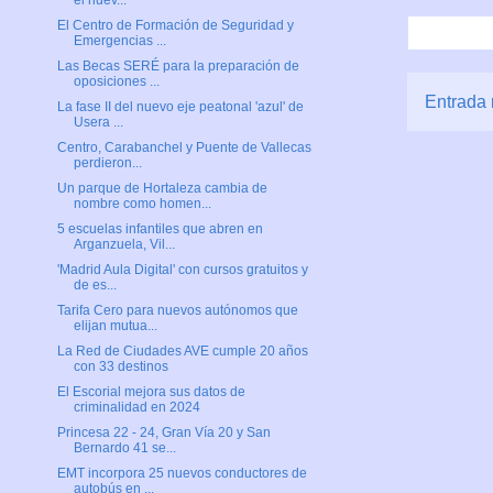
el nuev...
El Centro de Formación de Seguridad y
Emergencias ...
Las Becas SERÉ para la preparación de
oposiciones ...
Entrada 
La fase II del nuevo eje peatonal 'azul' de
Usera ...
Centro, Carabanchel y Puente de Vallecas
perdieron...
Un parque de Hortaleza cambia de
nombre como homen...
5 escuelas infantiles que abren en
Arganzuela, Vil...
'Madrid Aula Digital' con cursos gratuitos y
de es...
Tarifa Cero para nuevos autónomos que
elijan mutua...
La Red de Ciudades AVE cumple 20 años
con 33 destinos
El Escorial mejora sus datos de
criminalidad en 2024
Princesa 22 - 24, Gran Vía 20 y San
Bernardo 41 se...
EMT incorpora 25 nuevos conductores de
autobús en ...