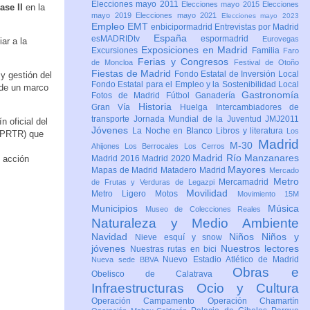
Elecciones mayo 2011
Elecciones mayo 2015
Elecciones
ase II
en la
mayo 2019
Elecciones mayo 2021
Elecciones mayo 2023
Empleo
EMT
enbicipormadrid
Entrevistas por Madrid
España
esMADRIDtv
espormadrid
Eurovegas
ar a la
Exposiciones en Madrid
Excursiones
Familia
Faro
Ferias y Congresos
de Moncloa
Festival de Otoño
Fiestas de Madrid
Fondo Estatal de Inversión Local
y gestión del
Fondo Estatal para el Empleo y la Sostenibilidad Local
 de un marco
Gastronomía
Fotos de Madrid
Fútbol
Ganadería
Historia
Gran Vía
Huelga
Intercambiadores de
transporte
Jornada Mundial de la Juventud JMJ2011
 oficial del
Jóvenes
La Noche en Blanco
Libros y literatura
Los
 (PRTR) que
Madrid
M-30
Ahijones
Los Berrocales
Los Cerros
Madrid Río Manzanares
y acción
Madrid 2016
Madrid 2020
Mayores
Mapas de Madrid
Matadero Madrid
Mercado
Metro
Mercamadrid
de Frutas y Verduras de Legazpi
Movilidad
Metro Ligero
Motos
Movimiento 15M
Municipios
Música
Museo de Colecciones Reales
Naturaleza y Medio Ambiente
Navidad
Niños
Niños y
Nieve esquí y snow
jóvenes
Nuestros lectores
Nuestras rutas en bici
Nuevo Estadio Atlético de Madrid
Nueva sede BBVA
Obras e
Obelisco de Calatrava
Infraestructuras
Ocio y Cultura
Operación Campamento
Operación Chamartín