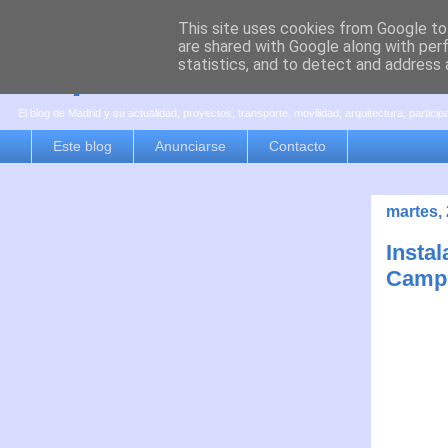
This site uses cookies from Google to 
are shared with Google along with per
es por madrid
statistics, and to detect and address 
El blog de Madrid y su actualidad, proyectos, transporte, movilidad, arquitectura, partici
Este blog
Anunciarse
Contacto
martes,
Instal
Campu