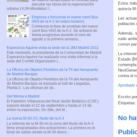
Estos trab
ejecutar las obras de la regeneración
urbana 14.06-Moratalaz I...
autovía M-
Empieza a funcionar el nuevo carril Bus-
Las actuac
VAO de la A-2 en estos horarios
población 
Comienza la fase de pruebas del nuevo
carril Bus-VAO de la A-2. Se activará de
Además, si
forma progresiva durante el mes de
ruido ambi
agosto y la primera semana...
común para
Esperanza Aguirre visita la sede de la JMJ Madrid 2011
Este mediodía, la presidenta de la Comunidad de Madrid
La interve
Esperanza Aguirre ha realizado una visita informal a la
Estado (BO
sede del Comité Organizador L...
contempla 
La Oficina de Objetos Perdidos de la T4 del Aeropuerto
NextGenera
de Madrid-Barajas
contra el 
La Oficina de Objetos Perdidos de la T4 del Aeropuerto
de Madrid-Barajas se traslada al hall de Llegadas,
Aprobado e
Planta 0 . Las oficinas de ob...
Del Moma a Madrid
Escrito po
El Pabellón Villanueva del Real Jardín Botánico (CSIC)
Etiquetas
expone desde el 22 de septiembre y hasta el 14 de
enero la exposición, On-Site, del M...
No ha
La nueva M-30 (V), Nudo de la A-3
La reforma de la M-30 en la zona del Nudo de la A-3
tiene programadas dos actuaciones: La primera es el
Publi
túnel de salida desde la M-30 direcc...