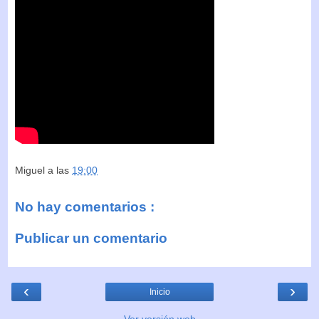
Miguel
a las
19:00
No hay comentarios :
Publicar un comentario
‹
›
Inicio