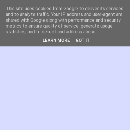
This site uses cookies from Google to deliver its services
es por madrid
and to analyze traffic. Your IP address and user-agent are
shared with Google along with performance and security
metrics to ensure quality of service, generate usage
El blog de Madrid y su actualidad, proyectos, transporte,
statistics, and to detect and address abuse.
movilidad, arquitectura, participación, medio ambiente,
educación, empleo, ...
LEARN MORE
GOT IT