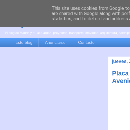
This site uses cookies from Google to 
are shared with Google along with per
es por madrid
statistics, and to detect and address 
El blog de Madrid y su actualidad, proyectos, transporte, movilidad, arquitectura, partici
Este blog
Anunciarse
Contacto
jueves,
Placa
Aveni