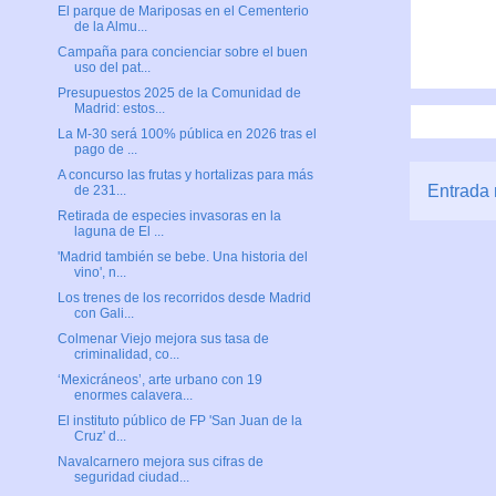
El parque de Mariposas en el Cementerio
de la Almu...
Campaña para concienciar sobre el buen
uso del pat...
Presupuestos 2025 de la Comunidad de
Madrid: estos...
La M-30 será 100% pública en 2026 tras el
pago de ...
A concurso las frutas y hortalizas para más
Entrada 
de 231...
Retirada de especies invasoras en la
laguna de El ...
'Madrid también se bebe. Una historia del
vino', n...
Los trenes de los recorridos desde Madrid
con Gali...
Colmenar Viejo mejora sus tasa de
criminalidad, co...
‘Mexicráneos’, arte urbano con 19
enormes calavera...
El instituto público de FP 'San Juan de la
Cruz' d...
Navalcarnero mejora sus cifras de
seguridad ciudad...