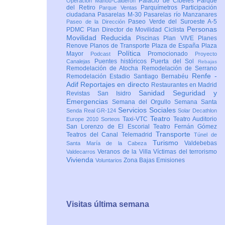
Palacio de Cibeles
Parque
Operación Mahou-Calderón
del Retiro
Parquímetros
Participación
Parque Ventas
ciudadana
Pasarelas M-30
Pasarelas río Manzanares
Paseo Verde del Suroeste A-5
Paseo de la Dirección
Personas
PDMC Plan Director de Movilidad Ciclista
Movilidad Reducida
Piscinas
Plan VIVE
Planes
Renove
Planos de Transporte
Plaza de España
Plaza
Política
Mayor
Promocionado
Podcast
Proyecto
Puentes históricos
Puerta del Sol
Canalejas
Rebajas
Remodelación de Atocha
Remodelación de Serrano
Renfe -
Remodelación Estadio Santiago Bernabéu
Adif
Reportajes en directo
Restaurantes en Madrid
Sanidad
Seguridad y
Revistas
San Isidro
Emergencias
Semana del Orgullo
Semana Santa
Servicios Sociales
Senda Real GR-124
Solar Decathlon
Teatro
Taxi-VTC
Teatro Auditorio
Europe 2010
Sorteos
San Lorenzo de El Escorial
Teatro Fernán Gómez
Transporte
Teatros del Canal
Telemadrid
Túnel de
Turismo
Valdebebas
Santa María de la Cabeza
Veranos de la Villa
Víctimas del terrorismo
Valdecarros
Vivienda
Zona Bajas Emisiones
Voluntarios
Visitas última semana