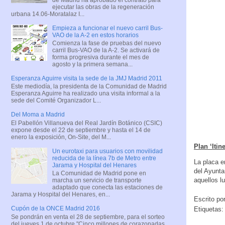
ejecutar las obras de la regeneración
urbana 14.06-Moratalaz I...
Empieza a funcionar el nuevo carril Bus-
VAO de la A-2 en estos horarios
Comienza la fase de pruebas del nuevo
carril Bus-VAO de la A-2. Se activará de
forma progresiva durante el mes de
agosto y la primera semana...
Esperanza Aguirre visita la sede de la JMJ Madrid 2011
Este mediodía, la presidenta de la Comunidad de Madrid
Esperanza Aguirre ha realizado una visita informal a la
sede del Comité Organizador L...
Del Moma a Madrid
El Pabellón Villanueva del Real Jardín Botánico (CSIC)
expone desde el 22 de septiembre y hasta el 14 de
enero la exposición, On-Site, del M...
Plan ‘Itin
Un eurotaxi para usuarios con movilidad
reducida de la línea 7b de Metro entre
La placa e
Jarama y Hospital del Henares
del Ayunta
La Comunidad de Madrid pone en
aquellos l
marcha un servicio de transporte
adaptado que conecta las estaciones de
Jarama y Hospital del Henares, en...
Escrito po
Cupón de la ONCE Madrid 2016
Etiquetas
Se pondrán en venta el 28 de septiembre, para el sorteo
del jueves 1 de octubre "Cinco millones de corazonadas