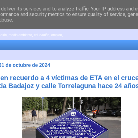
deliver its services and to analyze traffic. Your IP address and 
formance and security metrics to ensure quality of service, gen
abuse.
pación, medio ambiente, educación, empleo, ...
 31 de octubre de 2024
 en recuerdo a 4 víctimas de ETA en el cruce
da Badajoz y calle Torrelaguna hace 24 año