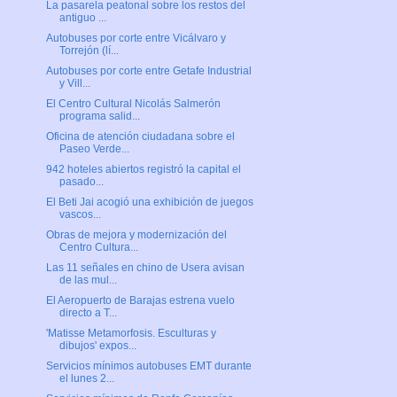
La pasarela peatonal sobre los restos del
antiguo ...
Autobuses por corte entre Vicálvaro y
Torrejón (lí...
Autobuses por corte entre Getafe Industrial
y Vill...
El Centro Cultural Nicolás Salmerón
programa salid...
Oficina de atención ciudadana sobre el
Paseo Verde...
942 hoteles abiertos registró la capital el
pasado...
El Beti Jai acogió una exhibición de juegos
vascos...
Obras de mejora y modernización del
Centro Cultura...
Las 11 señales en chino de Usera avisan
de las mul...
El Aeropuerto de Barajas estrena vuelo
directo a T...
'Matisse Metamorfosis. Esculturas y
dibujos' expos...
Servicios mínimos autobuses EMT durante
el lunes 2...