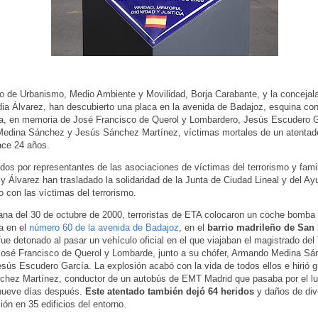
o de Urbanismo, Medio Ambiente y Movilidad, Borja Carabante, y la concejal
dia Álvarez, han descubierto una placa en la avenida de Badajoz, esquina con 
na, en memoria de José Francisco de Querol y Lombardero, Jesús Escudero G
edina Sánchez y Jesús Sánchez Martínez, víctimas mortales de un atentad
ace 24 años.
s por representantes de las asociaciones de víctimas del terrorismo y famil
y Álvarez han trasladado la solidaridad de la Junta de Ciudad Lineal y del A
o con las víctimas del terrorismo.
na del 30 de octubre de 2000, terroristas de ETA colocaron un coche bomba 
a en el
número 60 de la avenida de Badajoz
, en el
barrio madrileño de San
fue detonado al pasar un vehículo oficial en el que viajaban el magistrado del 
osé Francisco de Querol y Lombarde, junto a su chófer, Armando Medina Sá
esús Escudero García. La explosión acabó con la vida de todos ellos e hirió 
hez Martínez, conductor de un autobús de EMT Madrid que pasaba por el lu
 nueve días después.
Este atentado también dejó 64 heridos
y daños de div
ión en 35 edificios del entorno.