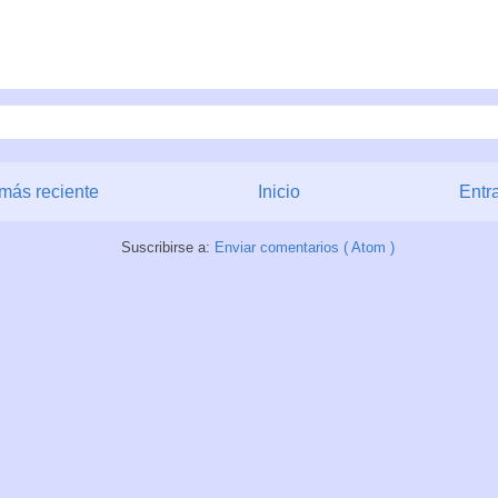
más reciente
Inicio
Entr
Suscribirse a:
Enviar comentarios ( Atom )