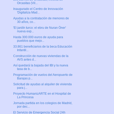
Orcasitas (Vil...
Inaugurado el Centro de Innovación
'Digitaliza Mad...
Ayudas a la contratación de menores de
30 años, co...
'El jardín turco: el ebru de Nuran Öner'
nueva exp...
Hasta 300.000 euros de ayuda para
pueblos que mejo...
33.861 beneficiarios de la beca Educación
Infantil...
Construcción de nuevas viviendas de la
AVS antes d...
Así quedará la bajada del IBI y la nueva
tasa de b...
Programación de vuelos del Aeropuerto de
Barajas p...
Solicitud de ayudas al alquiler de vivienda
para j...
Proyecto HumanizARTE en el Hospital de
La Princesa
Jornada partida en los colegios de Madrid,
por dec...
El Servicio de Emergencia Social 24h