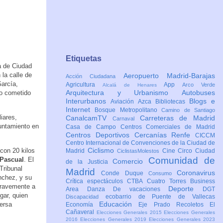
Etiquetas
a de Ciudad
la calle de
Aeropuerto Madrid-Barajas
Acción Ciudadana
arcía,
Agricultura
App
Arco Verde
Alcalá de Henares
Arquitectura y Urbanismo
Autobuses
o cometido
Interurbanos
Blogs e
Aviación
Azca
Bibliotecas
Internet
Bosque Metropolitano
Camino de Santiago
iares,
CanalcamTV
Carreteras de Madrid
Carnaval
yuntamiento en
Casa de Campo
Centros Comerciales de Madrid
Centros Deportivos
Cercanías Renfe
CICCM
Centro Internacional de Convenciones de la Ciudad de
Ciclismo
con 20 kilos
Madrid
Cine
Circo
Ciudad
CiclistasMolestos
Comunidad de
 Pascual
. El
Comercio
de la Justicia
Tribunal
Madrid
Coronavirus
Conde Duque
Consumo
nchez, y su
Crítica espectáculos
CTBA Cuatro Torres Business
gravemente a
Deporte
Area
Danza
De vacaciones
DGT
gar, quien
ecobarrio de Puente de Vallecas
Discapacidad
Educación
ersa
Economía
Eje Prado Recoletos
El
Cañaveral
Elecciones Generales 2015
Elecciones Generales
2016
Elecciones Generales 2019
Elecciones Generales 2023