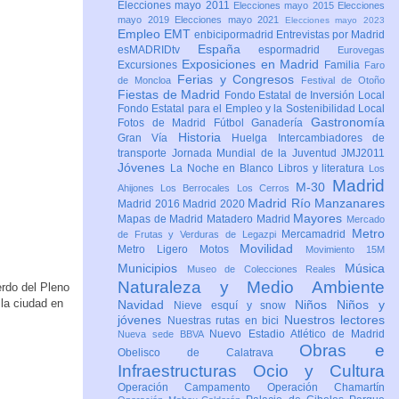
Elecciones mayo 2011
Elecciones mayo 2015
Elecciones
mayo 2019
Elecciones mayo 2021
Elecciones mayo 2023
Empleo
EMT
enbicipormadrid
Entrevistas por Madrid
España
esMADRIDtv
espormadrid
Eurovegas
Exposiciones en Madrid
Excursiones
Familia
Faro
Ferias y Congresos
de Moncloa
Festival de Otoño
Fiestas de Madrid
Fondo Estatal de Inversión Local
Fondo Estatal para el Empleo y la Sostenibilidad Local
Gastronomía
Fotos de Madrid
Fútbol
Ganadería
Historia
Gran Vía
Huelga
Intercambiadores de
transporte
Jornada Mundial de la Juventud JMJ2011
Jóvenes
La Noche en Blanco
Libros y literatura
Los
Madrid
M-30
Ahijones
Los Berrocales
Los Cerros
Madrid Río Manzanares
Madrid 2016
Madrid 2020
Mayores
Mapas de Madrid
Matadero Madrid
Mercado
Metro
Mercamadrid
de Frutas y Verduras de Legazpi
Movilidad
Metro Ligero
Motos
Movimiento 15M
Municipios
Música
Museo de Colecciones Reales
Naturaleza y Medio Ambiente
erdo del Pleno
la ciudad en
Navidad
Niños
Niños y
Nieve esquí y snow
jóvenes
Nuestros lectores
Nuestras rutas en bici
Nuevo Estadio Atlético de Madrid
Nueva sede BBVA
Obras e
Obelisco de Calatrava
Infraestructuras
Ocio y Cultura
Operación Campamento
Operación Chamartín