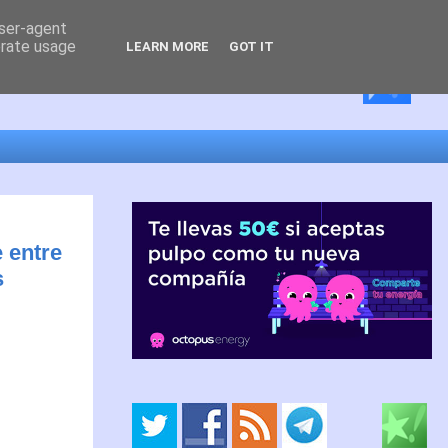
user-agent
erate usage
LEARN MORE
GOT IT
 entre
s