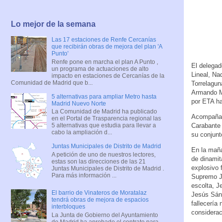
Lo mejor de la semana
Las 17 estaciones de Renfe Cercanías
que recibirán obras de mejora del plan 'A
Punto'
Renfe pone en marcha el plan A Punto ,
El delegad
un programa de actuaciones de alto
Lineal, Na
impacto en estaciones de Cercanías de la
Comunidad de Madrid que b...
Torrelagu
Armando M
5 alternativas para ampliar Metro hasta
por ETA h
Madrid Nuevo Norte
La Comunidad de Madrid ha publicado
Acompañado
en el Portal de Trasparencia regional las
Carabante 
5 alternativas que estudia para llevar a
cabo la ampliación d...
su conjunt
Juntas Municipales de Distrito de Madrid
En la maña
A petición de uno de nuestros lectores,
de dinamit
estas son las direcciones de las 21
explosivo 
Juntas Municipales de Distrito de Madrid .
Para más información ...
Supremo J
escolta, J
El barrio de Vinateros de Moratalaz
Jesús Sánc
tendrá obras de mejora de espacios
fallecería
interbloques
considerac
La Junta de Gobierno del Ayuntamiento
de Madrid ha aprobado el contrato para