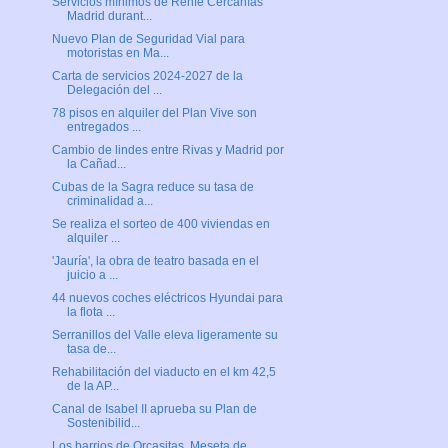
Servicios mínimos de Renfe Cercanías
Madrid durant...
Nuevo Plan de Seguridad Vial para
motoristas en Ma...
Carta de servicios 2024-2027 de la
Delegación del ...
78 pisos en alquiler del Plan Vive son
entregados ...
Cambio de lindes entre Rivas y Madrid por
la Cañad...
Cubas de la Sagra reduce su tasa de
criminalidad a...
Se realiza el sorteo de 400 viviendas en
alquiler ...
'Jauría', la obra de teatro basada en el
juicio a ...
44 nuevos coches eléctricos Hyundai para
la flota ...
Serranillos del Valle eleva ligeramente su
tasa de...
Rehabilitación del viaducto en el km 42,5
de la AP...
Canal de Isabel II aprueba su Plan de
Sostenibilid...
Los barrios de Orcasitas, Meseta de