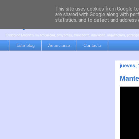
This site uses cookies from Google to 
are shared with Google along with per
es por madrid
statistics, and to detect and address 
El blog de Madrid y su actualidad, proyectos, transporte, movilidad, arquitectura, partici
Este blog
Anunciarse
Contacto
jueves,
Mante