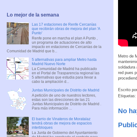
Lo mejor de la semana
Las 17 estaciones de Renfe Cercanías
que recibirán obras de mejora del plan 'A
Punto'
Renfe pone en marcha el plan A Punto ,
un programa de actuaciones de alto
impacto en estaciones de Cercanías de la
Comunidad de Madrid que b...
Metro de M
5 alternativas para ampliar Metro hasta
mantenimie
Madrid Nuevo Norte
soldadura 
La Comunidad de Madrid ha publicado
red pues p
en el Portal de Trasparencia regional las
5 alternativas que estudia para llevar a
procediend
cabo la ampliación d...
Escrito po
Juntas Municipales de Distrito de Madrid
A petición de uno de nuestros lectores,
Etiquetas
estas son las direcciones de las 21
Juntas Municipales de Distrito de Madrid .
Para más información ...
No ha
El barrio de Vinateros de Moratalaz
Publi
tendrá obras de mejora de espacios
interbloques
La Junta de Gobierno del Ayuntamiento
de Madrid ha aprobado el contrato para