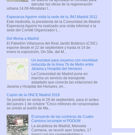
ejecutar las obras de la regeneración
urbana 14.06-Moratalaz I...
Esperanza Aguirre visita la sede de la JMJ Madrid 2011
Este mediodía, la presidenta de la Comunidad de Madrid
Esperanza Aguirre ha realizado una visita informal a la
sede del Comité Organizador L...
Del Moma a Madrid
El Pabellón Villanueva del Real Jardín Botánico (CSIC)
expone desde el 22 de septiembre y hasta el 14 de
enero la exposición, On-Site, del M...
Un eurotaxi para usuarios con movilidad
reducida de la línea 7b de Metro entre
Jarama y Hospital del Henares
La Comunidad de Madrid pone en
marcha un servicio de transporte
adaptado que conecta las estaciones de
Jarama y Hospital del Henares, en...
Cupón de la ONCE Madrid 2016
Se pondrán en venta el 28 de septiembre, para el sorteo
del jueves 1 de octubre "Cinco millones de corazonadas
se unirán al sueño de Ma...
El proyecto de las cocheras de Cuatro
Caminos incumple el PGOUM
La alcaldesa de Madrid, Manuela
Carmena, se reunió ayer (martes, 17
mayo) con los cooperativistas y