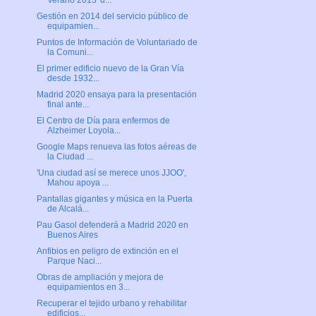
Verano 2013' d...
Gestión en 2014 del servicio público de
equipamien...
Puntos de Información de Voluntariado de
la Comuni...
El primer edificio nuevo de la Gran Vía
desde 1932...
Madrid 2020 ensaya para la presentación
final ante...
El Centro de Día para enfermos de
Alzheimer Loyola...
Google Maps renueva las fotos aéreas de
la Ciudad ...
'Una ciudad así se merece unos JJOO',
Mahou apoya ...
Pantallas gigantes y música en la Puerta
de Alcalá...
Pau Gasol defenderá a Madrid 2020 en
Buenos Aires
Anfibios en peligro de extinción en el
Parque Naci...
Obras de ampliación y mejora de
equipamientos en 3...
Recuperar el tejido urbano y rehabilitar
edificios...