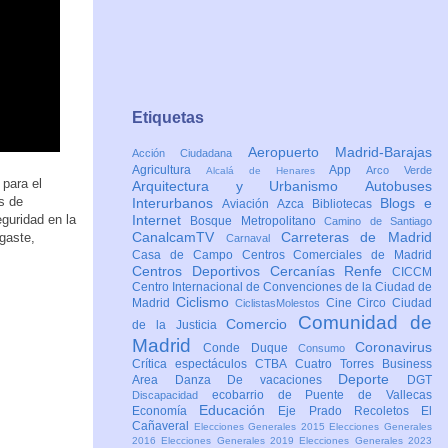
Etiquetas
Aeropuerto Madrid-Barajas
Acción Ciudadana
Agricultura
App
Arco Verde
Alcalá de Henares
 para el
Arquitectura y Urbanismo
Autobuses
s de
Interurbanos
Blogs e
Aviación
Azca
Bibliotecas
eguridad en la
Internet
Bosque Metropolitano
Camino de Santiago
CanalcamTV
Carreteras de Madrid
gaste,
Carnaval
Casa de Campo
Centros Comerciales de Madrid
Centros Deportivos
Cercanías Renfe
CICCM
Centro Internacional de Convenciones de la Ciudad de
Ciclismo
Madrid
Cine
Circo
Ciudad
CiclistasMolestos
Comunidad de
Comercio
de la Justicia
Madrid
Coronavirus
Conde Duque
Consumo
Crítica espectáculos
CTBA Cuatro Torres Business
Deporte
Area
Danza
De vacaciones
DGT
ecobarrio de Puente de Vallecas
Discapacidad
Educación
Economía
Eje Prado Recoletos
El
Cañaveral
Elecciones Generales 2015
Elecciones Generales
2016
Elecciones Generales 2019
Elecciones Generales 2023