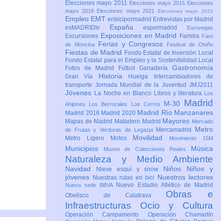
Elecciones mayo 2011
Elecciones mayo 2015
Elecciones
mayo 2019
Elecciones mayo 2021
Elecciones mayo 2023
Empleo
EMT
enbicipormadrid
Entrevistas por Madrid
España
esMADRIDtv
espormadrid
Eurovegas
Exposiciones en Madrid
Excursiones
Familia
Faro
Ferias y Congresos
de Moncloa
Festival de Otoño
Fiestas de Madrid
Fondo Estatal de Inversión Local
Fondo Estatal para el Empleo y la Sostenibilidad Local
Gastronomía
Fotos de Madrid
Fútbol
Ganadería
Historia
Gran Vía
Huelga
Intercambiadores de
transporte
Jornada Mundial de la Juventud JMJ2011
Jóvenes
La Noche en Blanco
Libros y literatura
Los
Madrid
M-30
Ahijones
Los Berrocales
Los Cerros
Madrid Río Manzanares
Madrid 2016
Madrid 2020
Mayores
Mapas de Madrid
Matadero Madrid
Mercado
Metro
Mercamadrid
de Frutas y Verduras de Legazpi
Movilidad
Metro Ligero
Motos
Movimiento 15M
Municipios
Música
Museo de Colecciones Reales
Naturaleza y Medio Ambiente
Navidad
Niños
Niños y
Nieve esquí y snow
jóvenes
Nuestros lectores
Nuestras rutas en bici
Nuevo Estadio Atlético de Madrid
Nueva sede BBVA
Obras e
Obelisco de Calatrava
Infraestructuras
Ocio y Cultura
Operación Campamento
Operación Chamartín