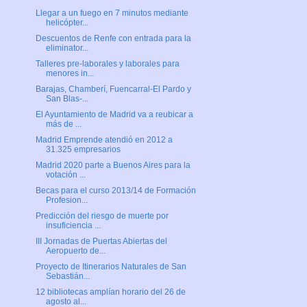
Llegar a un fuego en 7 minutos mediante
helicópter...
Descuentos de Renfe con entrada para la
eliminator...
Talleres pre-laborales y laborales para
menores in...
Barajas, Chamberí, Fuencarral-El Pardo y
San Blas-...
El Ayuntamiento de Madrid va a reubicar a
más de ...
Madrid Emprende atendió en 2012 a
31.325 empresarios
Madrid 2020 parte a Buenos Aires para la
votación ...
Becas para el curso 2013/14 de Formación
Profesion...
Predicción del riesgo de muerte por
insuficiencia ...
III Jornadas de Puertas Abiertas del
Aeropuerto de...
Proyecto de Itinerarios Naturales de San
Sebastián...
12 bibliotecas amplían horario del 26 de
agosto al...