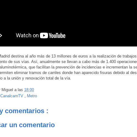
adrid destina al año más de 13 millones de euros a la realización de trabajos
nto de sus vías. Así, anualmente se llevan a cabo más de 1.400 operacione
aluminotérmica, que facilitan la prevención de incidencias e incrementan la s
ermiten eliminar tramos de carriles donde han aparecido fisuras debido al des
o a la unión y renovación total de la vía.
r
Miguel
a las
18:00
:
CanalcamTV
,
Metro
y comentarios :
car un comentario