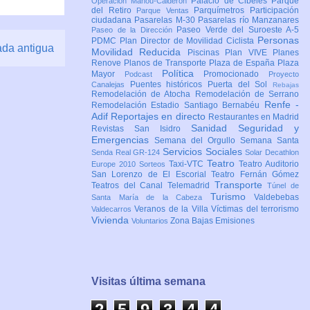
Palacio de Cibeles
Parque
Operación Mahou-Calderón
del Retiro
Parquímetros
Participación
Parque Ventas
ciudadana
Pasarelas M-30
Pasarelas río Manzanares
Paseo Verde del Suroeste A-5
Paseo de la Dirección
Personas
PDMC Plan Director de Movilidad Ciclista
ada antigua
Movilidad Reducida
Piscinas
Plan VIVE
Planes
Renove
Planos de Transporte
Plaza de España
Plaza
Política
Mayor
Promocionado
Podcast
Proyecto
Puentes históricos
Puerta del Sol
Canalejas
Rebajas
Remodelación de Atocha
Remodelación de Serrano
Renfe -
Remodelación Estadio Santiago Bernabéu
Adif
Reportajes en directo
Restaurantes en Madrid
Sanidad
Seguridad y
Revistas
San Isidro
Emergencias
Semana del Orgullo
Semana Santa
Servicios Sociales
Senda Real GR-124
Solar Decathlon
Teatro
Taxi-VTC
Teatro Auditorio
Europe 2010
Sorteos
San Lorenzo de El Escorial
Teatro Fernán Gómez
Transporte
Teatros del Canal
Telemadrid
Túnel de
Turismo
Valdebebas
Santa María de la Cabeza
Veranos de la Villa
Víctimas del terrorismo
Valdecarros
Vivienda
Zona Bajas Emisiones
Voluntarios
Visitas última semana
2
5
9
3
4
4