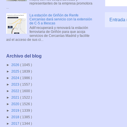
representantes de la empresa promotora
...
La estación de Griñón de Renfe
Cercanías dará servicio con la extensión
Entrada 
de C-5 a Illescas
Adif recuperará y renovará la estación
ferroviaria de Griñón para que acoja
servicios de Cercanías Madrid y facilite
así el acceso de sus ci...
Archivo del blog
►
2026
( 1045 )
►
2025
( 1839 )
►
2024
( 1986 )
►
2023
( 1557 )
►
2022
( 1600 )
►
2021
( 1522 )
►
2020
( 1526 )
►
2019
( 1339 )
►
2018
( 1385 )
►
2017
( 1344 )