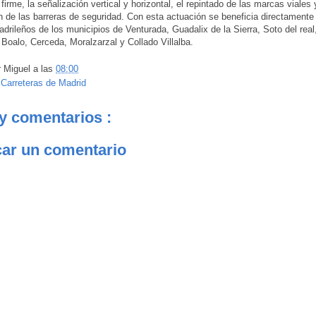
firme, la señalización vertical y horizontal, el repintado de las marcas viales 
 de las barreras de seguridad. Con esta actuación se beneficia directamente
drileños de los municipios de Venturada, Guadalix de la Sierra, Soto del rea
l Boalo, Cerceda, Moralzarzal y Collado Villalba.
r
Miguel
a las
08:00
:
Carreteras de Madrid
y comentarios :
car un comentario