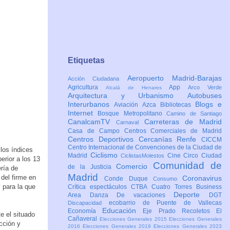
Etiquetas
Aeropuerto Madrid-Barajas
Acción Ciudadana
Agricultura
App
Arco Verde
Alcalá de Henares
Arquitectura y Urbanismo
Autobuses
Interurbanos
Blogs e
Aviación
Azca
Bibliotecas
Internet
Bosque Metropolitano
Camino de Santiago
CanalcamTV
Carreteras de Madrid
Carnaval
Casa de Campo
Centros Comerciales de Madrid
Centros Deportivos
Cercanías Renfe
CICCM
Centro Internacional de Convenciones de la Ciudad de
los índices
Ciclismo
Madrid
Cine
Circo
Ciudad
CiclistasMolestos
erior a los 13
Comunidad de
Comercio
de la Justicia
ría de
Madrid
 del firme en
Coronavirus
Conde Duque
Consumo
 para la que
Crítica espectáculos
CTBA Cuatro Torres Business
Deporte
Area
Danza
De vacaciones
DGT
ecobarrio de Puente de Vallecas
Discapacidad
Educación
Economía
Eje Prado Recoletos
El
e el situado
Cañaveral
Elecciones Generales 2015
Elecciones Generales
cción y
2016
Elecciones Generales 2019
Elecciones Generales 2023