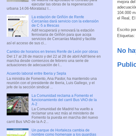
mejora del 
ejecutar las obras de la regeneración
adecuación
urbana 14.06-Moratalaz I...
104.000 ma
La estación de Griñón de Renfe
el Real, E
Cercanías dará servicio con la extensión
de C-5 a Illescas
Escrito po
Adif recuperará y renovará la estación
ferroviaria de Griñón para que acoja
Etiquetas
servicios de Cercanías Madrid y facilite
así el acceso de sus ci...
No ha
Cambio de horarios en trenes Renfe de León por obras
Del 17 al 28 de marzo y del 22 al 28 de abril Adif tiene en
marcha desde comienzos de febrero una serie de
Publi
actuaciones de adecuación de l...
Acuerdo laboral entre Iberia y Sepla
La ministra de Fomento, Ana Pastor, ha mantenido una
reunión con el presidente de Iberia, Luis Gallego, y el
jefe de la sección sindical ...
La Comunidad reclama a Fomento el
funcionamiento del carril Bus VAO de la
A-2
La Comunidad de Madrid ha vuelto a
reclamar una vez más al ministerio de
Fomento la puesta en marcha del nuevo
carril Bus VAO de la A-2...
Un parque de Hortaleza cambia de
nombre como homenaje a los guardias