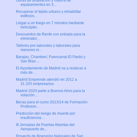
Obras de ampliación y mejora de
equipamientos en 3...
Recuperar el tejido urbano y rehabilitar
edificios...
Llegar a un fuego en 7 minutos mediante
helicópter...
Descuentos de Renfe con entrada para la
eliminator...
Talleres pre-laborales y laborales para
menores in...
Barajas, Chamberí, Fuencarral-El Pardo y
San Blas-...
El Ayuntamiento de Madrid va a reubicar a
más de ...
Madrid Emprende atendió en 2012 a
31.325 empresarios
Madrid 2020 parte a Buenos Aires para la
votación ...
Becas para el curso 2013/14 de Formación
Profesion...
Predicción del riesgo de muerte por
insuficiencia ...
III Jornadas de Puertas Abiertas del
Aeropuerto de...
Proyecto de Itinerarios Naturales de San