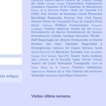
Palacio de Cibeles
Parque
Operación Mahou-Calderón
del Retiro
Parquímetros
Participación
Parque Ventas
ciudadana
Pasarelas M-30
Pasarelas río Manzanares
Paseo Verde del Suroeste A-5
Paseo de la Dirección
Personas
PDMC Plan Director de Movilidad Ciclista
Movilidad Reducida
Piscinas
Plan VIVE
Planes
Renove
Planos de Transporte
Plaza de España
Plaza
Política
Mayor
Promocionado
Podcast
Proyecto
Puentes históricos
Puerta del Sol
Canalejas
Rebajas
Remodelación de Atocha
Remodelación de Serrano
Renfe -
Remodelación Estadio Santiago Bernabéu
Adif
Reportajes en directo
Restaurantes en Madrid
Sanidad
Seguridad y
Revistas
San Isidro
Emergencias
Semana del Orgullo
Semana Santa
Servicios Sociales
Senda Real GR-124
Solar Decathlon
Teatro
Taxi-VTC
Teatro Auditorio
Europe 2010
Sorteos
San Lorenzo de El Escorial
Teatro Fernán Gómez
Transporte
Teatros del Canal
Telemadrid
Túnel de
Turismo
Valdebebas
Santa María de la Cabeza
Veranos de la Villa
Víctimas del terrorismo
Valdecarros
Vivienda
Zona Bajas Emisiones
ada antigua
Voluntarios
Visitas última semana