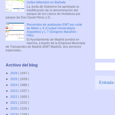
civiles fallecidos en Barbate
La Junta de Gobierno ha aprobado la
modificación de la denominación del
parque de los Llanos de Hortaleza por
parque de Don David Pérez y D...
Recorridos de autobuses EMT por corte
de Metro L-6 (Ciudad Universitaria -
Argüelles) y L-7 (Gregorio Marañón -
Pitis)
El Ayuntamiento de Madrid pondrá en
marcha, a través de la Empresa Municipal
de Transportes de Madrid (EMT Madrid), dos servicios
especiales...
Archivo del blog
►
2026
( 1047 )
►
2025
( 1839 )
Entrada 
►
2024
( 1986 )
►
2023
( 1557 )
►
2022
( 1600 )
►
2021
( 1522 )
►
2020
( 1526 )
►
2019
( 1339 )