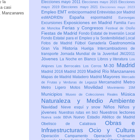
y la
Elecciones mayo 2011
Elecciones mayo 2015
Elecciones
 a casi
mayo 2019
Elecciones mayo 2021
Elecciones mayo 2023
Empleo
EMT
enbicipormadrid
Entrevistas por Madrid
l, Manzanares
España
esMADRIDtv
espormadrid
Eurovegas
Exposiciones en Madrid
Excursiones
Familia
Faro
Ferias y Congresos
de Moncloa
Festival de Otoño
Fiestas de Madrid
Fondo Estatal de Inversión Local
Fondo Estatal para el Empleo y la Sostenibilidad Local
Gastronomía
Fotos de Madrid
Fútbol
Ganadería
Historia
Gran Vía
Huelga
Intercambiadores de
transporte
Jornada Mundial de la Juventud JMJ2011
Jóvenes
La Noche en Blanco
Libros y literatura
Los
Madrid
M-30
Ahijones
Los Berrocales
Los Cerros
Madrid Río Manzanares
Madrid 2016
Madrid 2020
Mayores
Mapas de Madrid
Matadero Madrid
Mercado
Metro
Mercamadrid
de Frutas y Verduras de Legazpi
Movilidad
Metro Ligero
Motos
Movimiento 15M
Municipios
Música
Museo de Colecciones Reales
Naturaleza y Medio Ambiente
Navidad
Niños
Niños y
Nieve esquí y snow
jóvenes
Nuestros lectores
Nuestras rutas en bici
Nuevo Estadio Atlético de Madrid
Nueva sede BBVA
Obras e
Obelisco de Calatrava
Infraestructuras
Ocio y Cultura
Operación Campamento
Operación Chamartín