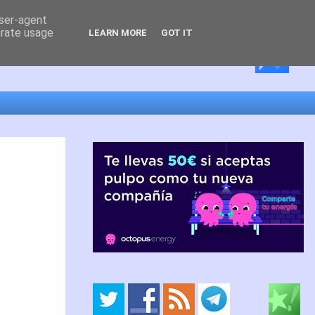
user-agent
erate usage
LEARN MORE
GOT IT