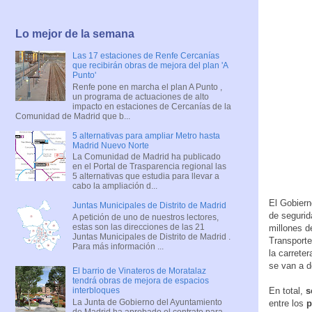
Lo mejor de la semana
Las 17 estaciones de Renfe Cercanías
que recibirán obras de mejora del plan 'A
Punto'
Renfe pone en marcha el plan A Punto ,
un programa de actuaciones de alto
impacto en estaciones de Cercanías de la
Comunidad de Madrid que b...
5 alternativas para ampliar Metro hasta
Madrid Nuevo Norte
La Comunidad de Madrid ha publicado
en el Portal de Trasparencia regional las
5 alternativas que estudia para llevar a
cabo la ampliación d...
El Gobiern
Juntas Municipales de Distrito de Madrid
de segurid
A petición de uno de nuestros lectores,
estas son las direcciones de las 21
millones d
Juntas Municipales de Distrito de Madrid .
Transporte
Para más información ...
la carrete
se van a d
El barrio de Vinateros de Moratalaz
tendrá obras de mejora de espacios
En total,
s
interbloques
La Junta de Gobierno del Ayuntamiento
entre los
p
de Madrid ha aprobado el contrato para