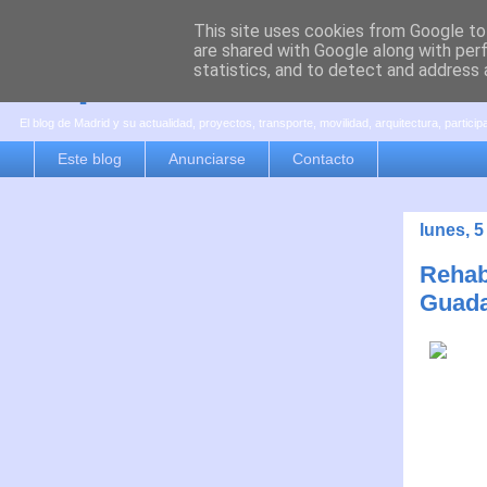
This site uses cookies from Google to 
are shared with Google along with per
es por madrid
statistics, and to detect and address 
El blog de Madrid y su actualidad, proyectos, transporte, movilidad, arquitectura, partici
Este blog
Anunciarse
Contacto
lunes, 
Rehabi
Guadal