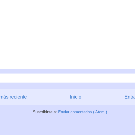
más reciente
Inicio
Entr
Suscribirse a:
Enviar comentarios ( Atom )