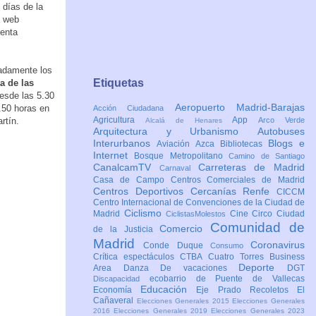
7 días de la
a web
venta
padamente los
Etiquetas
a de las
desde las 5.30
Aeropuerto Madrid-Barajas
.50 horas en
Acción Ciudadana
Agricultura
App
rtín.
Arco Verde
Alcalá de Henares
Arquitectura y Urbanismo
Autobuses
Interurbanos
Blogs e
Aviación
Azca
Bibliotecas
Internet
Bosque Metropolitano
Camino de Santiago
CanalcamTV
Carreteras de Madrid
Carnaval
Casa de Campo
Centros Comerciales de Madrid
Centros Deportivos
Cercanías Renfe
CICCM
Centro Internacional de Convenciones de la Ciudad de
Ciclismo
Madrid
Cine
Circo
Ciudad
CiclistasMolestos
Comunidad de
Comercio
de la Justicia
Madrid
Coronavirus
Conde Duque
Consumo
Crítica espectáculos
CTBA Cuatro Torres Business
Deporte
Area
Danza
De vacaciones
DGT
ecobarrio de Puente de Vallecas
Discapacidad
Educación
Economía
Eje Prado Recoletos
El
Cañaveral
Elecciones Generales 2015
Elecciones Generales
2016
Elecciones Generales 2019
Elecciones Generales 2023