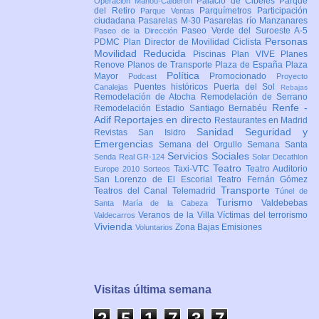
Palacio de Cibeles
Parque
Operación Mahou-Calderón
del Retiro
Parquímetros
Participación
Parque Ventas
ciudadana
Pasarelas M-30
Pasarelas río Manzanares
Paseo Verde del Suroeste A-5
Paseo de la Dirección
Personas
PDMC Plan Director de Movilidad Ciclista
Movilidad Reducida
Piscinas
Plan VIVE
Planes
Renove
Planos de Transporte
Plaza de España
Plaza
Política
Mayor
Promocionado
Podcast
Proyecto
Puentes históricos
Puerta del Sol
Canalejas
Rebajas
Remodelación de Atocha
Remodelación de Serrano
Renfe -
Remodelación Estadio Santiago Bernabéu
Adif
Reportajes en directo
Restaurantes en Madrid
Sanidad
Seguridad y
Revistas
San Isidro
Emergencias
Semana del Orgullo
Semana Santa
Servicios Sociales
Senda Real GR-124
Solar Decathlon
Teatro
Taxi-VTC
Teatro Auditorio
Europe 2010
Sorteos
San Lorenzo de El Escorial
Teatro Fernán Gómez
Transporte
Teatros del Canal
Telemadrid
Túnel de
Turismo
Valdebebas
Santa María de la Cabeza
Veranos de la Villa
Víctimas del terrorismo
Valdecarros
Vivienda
Zona Bajas Emisiones
Voluntarios
Visitas última semana
2
5
1
7
3
7