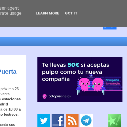
user-agent
erate usage
LEARN MORE
GOT IT
Puerta
l próximo 26
 venta
s
estaciones
adrid
erá de
10.00 a
no festivos
.
mente sus