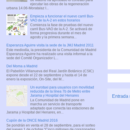
ejecutar las obras de la regeneración
urbana 14.06-Moratalaz I...
Empieza a funcionar el nuevo carril Bus-
VAO de la A-2 en estos horarios
Comienza la fase de pruebas del nuevo
carril Bus-VAO de la A-2. Se activará de
forma progresiva durante el mes de
agosto y la primera semana...
Esperanza Aguirre visita la sede de la JMJ Madrid 2011
Este mediodía, la presidenta de la Comunidad de Madrid
Esperanza Aguirre ha realizado una visita informal a la
sede del Comité Organizador L...
Del Moma a Madrid
El Pabellón Villanueva del Real Jardín Botánico (CSIC)
expone desde el 22 de septiembre y hasta el 14 de
enero la exposición, On-Site, del M...
Un eurotaxi para usuarios con movilidad
reducida de la línea 7b de Metro entre
Jarama y Hospital del Henares
Entrada 
La Comunidad de Madrid pone en
marcha un servicio de transporte
adaptado que conecta las estaciones de
Jarama y Hospital del Henares, en...
Cupón de la ONCE Madrid 2016
Se pondrán en venta el 28 de septiembre, para el sorteo
del jueves 1 de octubre "Cinco millones de corazonadas