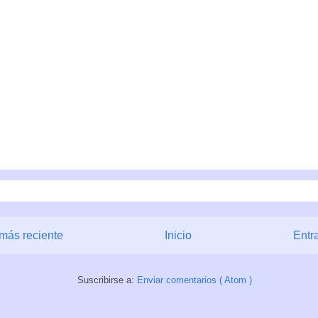
más reciente
Inicio
Entr
Suscribirse a:
Enviar comentarios ( Atom )