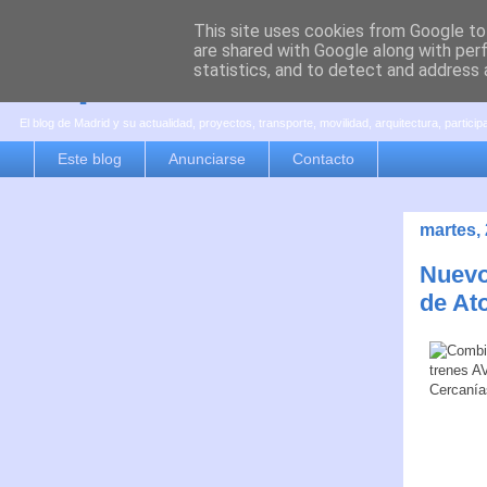
This site uses cookies from Google to 
are shared with Google along with per
es por madrid
statistics, and to detect and address 
El blog de Madrid y su actualidad, proyectos, transporte, movilidad, arquitectura, partici
Este blog
Anunciarse
Contacto
martes,
Nuevo 
de At