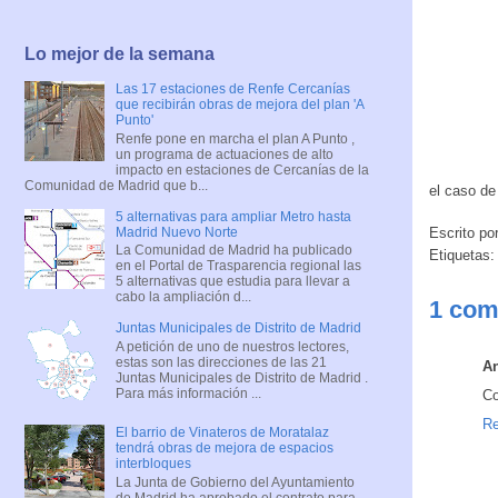
Lo mejor de la semana
Las 17 estaciones de Renfe Cercanías
que recibirán obras de mejora del plan 'A
Punto'
Renfe pone en marcha el plan A Punto ,
un programa de actuaciones de alto
impacto en estaciones de Cercanías de la
Comunidad de Madrid que b...
el caso de
5 alternativas para ampliar Metro hasta
Madrid Nuevo Norte
Escrito po
La Comunidad de Madrid ha publicado
Etiquetas
en el Portal de Trasparencia regional las
5 alternativas que estudia para llevar a
cabo la ampliación d...
1 com
Juntas Municipales de Distrito de Madrid
A petición de uno de nuestros lectores,
estas son las direcciones de las 21
A
Juntas Municipales de Distrito de Madrid .
Para más información ...
Co
Re
El barrio de Vinateros de Moratalaz
tendrá obras de mejora de espacios
interbloques
La Junta de Gobierno del Ayuntamiento
de Madrid ha aprobado el contrato para