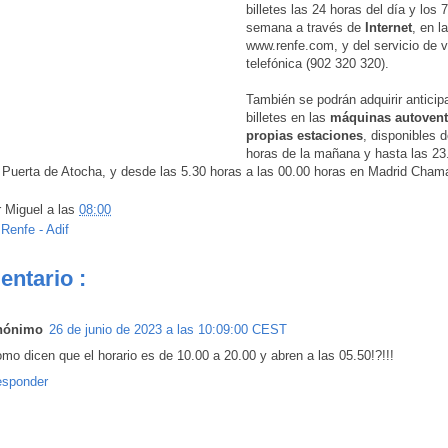
billetes las 24 horas del día y los 
semana a través de
Internet
, en l
www.renfe.com, y del servicio de 
telefónica (902 320 320).
También se podrán adquirir antici
billetes en las
máquinas autovent
propias estaciones
, disponibles 
horas de la mañana y hasta las 23
 Puerta de Atocha, y desde las 5.30 horas a las 00.00 horas en Madrid Chama
r
Miguel
a las
08:00
:
Renfe - Adif
entario :
nónimo
26 de junio de 2023 a las 10:09:00 CEST
mo dicen que el horario es de 10.00 a 20.00 y abren a las 05.50!?!!!
sponder