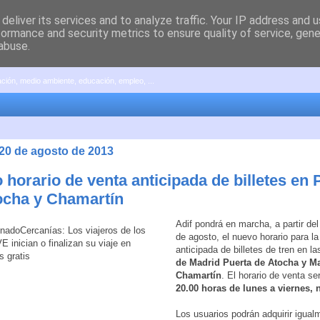
deliver its services and to analyze traffic. Your IP address and 
formance and security metrics to ensure quality of service, gen
abuse.
pación, medio ambiente, educación, empleo, ...
 20 de agosto de 2013
horario de venta anticipada de billetes en 
ocha y Chamartín
Adif pondrá en marcha, a partir de
de agosto, el nuevo horario para la
anticipada de billetes de tren en la
de Madrid Puerta de Atocha y M
Chamartín
. El horario de venta s
20.00 horas de lunes a viernes, 
Los usuarios podrán adquirir igual