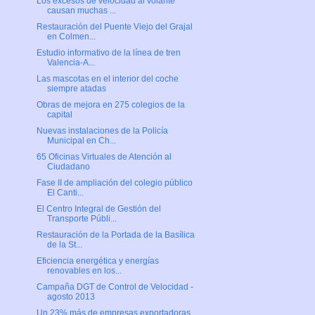
Los excesos de velocidad al volante
causan muchas ...
Restauración del Puente Viejo del Grajal
en Colmen...
Estudio informativo de la línea de tren
Valencia-A...
Las mascotas en el interior del coche
siempre atadas
Obras de mejora en 275 colegios de la
capital
Nuevas instalaciones de la Policía
Municipal en Ch...
65 Oficinas Virtuales de Atención al
Ciudadano
Fase II de ampliación del colegio público
El Canti...
El Centro Integral de Gestión del
Transporte Públi...
Restauración de la Portada de la Basílica
de la St...
Eficiencia energética y energías
renovables en los...
Campaña DGT de Control de Velocidad -
agosto 2013
Un 23% más de empresas exportadoras