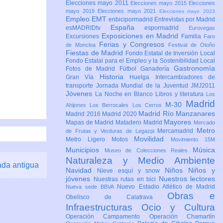
Elecciones mayo 2011
Elecciones mayo 2015
Elecciones
mayo 2019
Elecciones mayo 2021
Elecciones mayo 2023
Empleo
EMT
enbicipormadrid
Entrevistas por Madrid
España
esMADRIDtv
espormadrid
Eurovegas
Exposiciones en Madrid
Excursiones
Familia
Faro
Ferias y Congresos
de Moncloa
Festival de Otoño
Fiestas de Madrid
Fondo Estatal de Inversión Local
Fondo Estatal para el Empleo y la Sostenibilidad Local
Gastronomía
Fotos de Madrid
Fútbol
Ganadería
Historia
Gran Vía
Huelga
Intercambiadores de
transporte
Jornada Mundial de la Juventud JMJ2011
Jóvenes
La Noche en Blanco
Libros y literatura
Los
Madrid
M-30
Ahijones
Los Berrocales
Los Cerros
Madrid Río Manzanares
Madrid 2016
Madrid 2020
Mayores
Mapas de Madrid
Matadero Madrid
Mercado
Metro
Mercamadrid
de Frutas y Verduras de Legazpi
Movilidad
Metro Ligero
Motos
Movimiento 15M
Municipios
Música
Museo de Colecciones Reales
Naturaleza y Medio Ambiente
ada antigua
Navidad
Niños
Niños y
Nieve esquí y snow
jóvenes
Nuestros lectores
Nuestras rutas en bici
Nuevo Estadio Atlético de Madrid
Nueva sede BBVA
Obras e
Obelisco de Calatrava
Infraestructuras
Ocio y Cultura
Operación Campamento
Operación Chamartín