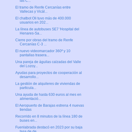
las C...
El tramo de Renfe Cercanías entre
Vallecas y Vicál...
El chatbot Oli tuvo más de 400.000
usuarios en 202...
La línea de autobuses SE7 'Hospital del
Henares-Sa...
Cierre por obras del tramo de Renfe
Cercanías C-3 ...
El nuevo videomarcador 360º y 10
pantallas trasera...
Una pareja de águilas calzadas del Valle
del Lozoy...
Ayudas para proyectos de cooperación al
desarrollo...
La gestión de alquileres de viviendas de
particula...
Una ayuda de hasta 630 euros al mes en
alimentació...
El Aeropuerto de Barajas estrena 4 nuevas
tiendas
Recorrido en 8 minutos de la línea 180 de
buses en...
Fuenlabrada destacó en 2023 por su baja
tasa de de...