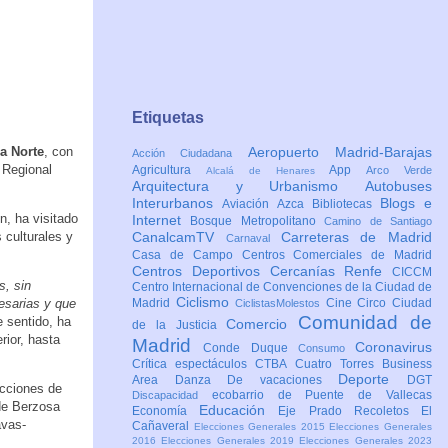
Etiquetas
ra Norte
, con
Aeropuerto Madrid-Barajas
Acción Ciudadana
 Regional
Agricultura
App
Arco Verde
Alcalá de Henares
Arquitectura y Urbanismo
Autobuses
Interurbanos
Blogs e
Aviación
Azca
Bibliotecas
n, ha visitado
Internet
Bosque Metropolitano
Camino de Santiago
 culturales y
CanalcamTV
Carreteras de Madrid
Carnaval
Casa de Campo
Centros Comerciales de Madrid
Centros Deportivos
Cercanías Renfe
CICCM
s, sin
Centro Internacional de Convenciones de la Ciudad de
Ciclismo
cesarias y que
Madrid
Cine
Circo
Ciudad
CiclistasMolestos
Comunidad de
e sentido, ha
Comercio
de la Justicia
ior, hasta
Madrid
Coronavirus
Conde Duque
Consumo
Crítica espectáculos
CTBA Cuatro Torres Business
Deporte
Area
Danza
De vacaciones
DGT
acciones de
ecobarrio de Puente de Vallecas
Discapacidad
de Berzosa
Educación
Economía
Eje Prado Recoletos
El
avas-
Cañaveral
Elecciones Generales 2015
Elecciones Generales
2016
Elecciones Generales 2019
Elecciones Generales 2023