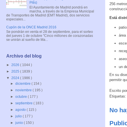
Pitis)
256 metros
El Ayuntamiento de Madrid pondrá en
construcci
marcha, a través de la Empresa Municipal
de Transportes de Madrid (EMT Madrid), dos servicios
Está distr
especiales...
Cupón de la ONCE Madrid 2016
patio
Se pondrán en venta el 28 de septiembre, para el sorteo
área
del jueves 1 de octubre "Cinco millones de corazonadas
se unirán al sueño de Ma...
esce
rece
Archivo del blog
aseo
►
2026
( 1044 )
un d
►
2025
( 1839 )
En su dise
▼
2024
( 1986 )
permitir q
►
diciembre
( 154 )
►
noviembre
( 195 )
Escrito po
Etiquetas
►
octubre
( 177 )
►
septiembre
( 183 )
No ha
►
agosto
( 115 )
►
julio
( 177 )
Publi
►
junio
( 150 )