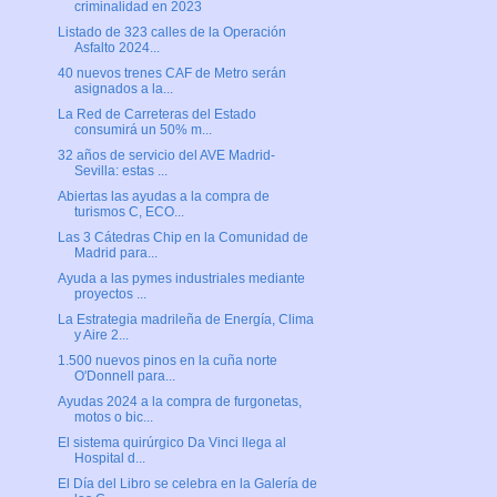
criminalidad en 2023
Listado de 323 calles de la Operación
Asfalto 2024...
40 nuevos trenes CAF de Metro serán
asignados a la...
La Red de Carreteras del Estado
consumirá un 50% m...
32 años de servicio del AVE Madrid-
Sevilla: estas ...
Abiertas las ayudas a la compra de
turismos C, ECO...
Las 3 Cátedras Chip en la Comunidad de
Madrid para...
Ayuda a las pymes industriales mediante
proyectos ...
La Estrategia madrileña de Energía, Clima
y Aire 2...
1.500 nuevos pinos en la cuña norte
O'Donnell para...
Ayudas 2024 a la compra de furgonetas,
motos o bic...
El sistema quirúrgico Da Vinci llega al
Hospital d...
El Día del Libro se celebra en la Galería de