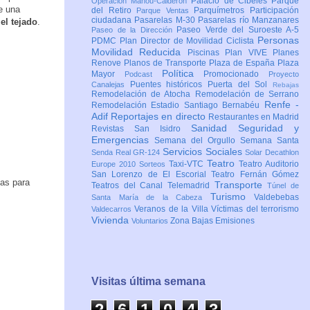
Palacio de Cibeles
Parque
Operación Mahou-Calderón
e una
del Retiro
Parquímetros
Participación
Parque Ventas
ciudadana
Pasarelas M-30
Pasarelas río Manzanares
el tejado
.
Paseo Verde del Suroeste A-5
Paseo de la Dirección
Personas
PDMC Plan Director de Movilidad Ciclista
Movilidad Reducida
Piscinas
Plan VIVE
Planes
Renove
Planos de Transporte
Plaza de España
Plaza
Política
Mayor
Promocionado
Podcast
Proyecto
Puentes históricos
Puerta del Sol
Canalejas
Rebajas
Remodelación de Atocha
Remodelación de Serrano
Renfe -
Remodelación Estadio Santiago Bernabéu
Adif
Reportajes en directo
Restaurantes en Madrid
Sanidad
Seguridad y
Revistas
San Isidro
Emergencias
Semana del Orgullo
Semana Santa
Servicios Sociales
Senda Real GR-124
Solar Decathlon
Teatro
Taxi-VTC
Teatro Auditorio
Europe 2010
Sorteos
San Lorenzo de El Escorial
Teatro Fernán Gómez
cas para
Transporte
Teatros del Canal
Telemadrid
Túnel de
Turismo
Valdebebas
Santa María de la Cabeza
Veranos de la Villa
Víctimas del terrorismo
Valdecarros
Vivienda
Zona Bajas Emisiones
Voluntarios
Visitas última semana
2
6
1
0
4
4