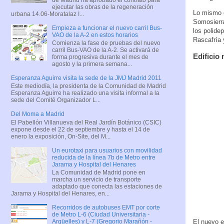
ejecutar las obras de la regeneración
Lo mismo o
urbana 14.06-Moratalaz I...
Somosierra
Empieza a funcionar el nuevo carril Bus-
los polide
VAO de la A-2 en estos horarios
Rascafría 
Comienza la fase de pruebas del nuevo
carril Bus-VAO de la A-2. Se activará de
Edificio
forma progresiva durante el mes de
agosto y la primera semana...
Esperanza Aguirre visita la sede de la JMJ Madrid 2011
Este mediodía, la presidenta de la Comunidad de Madrid
Esperanza Aguirre ha realizado una visita informal a la
sede del Comité Organizador L...
Del Moma a Madrid
El Pabellón Villanueva del Real Jardín Botánico (CSIC)
expone desde el 22 de septiembre y hasta el 14 de
enero la exposición, On-Site, del M...
Un eurotaxi para usuarios con movilidad
reducida de la línea 7b de Metro entre
Jarama y Hospital del Henares
La Comunidad de Madrid pone en
marcha un servicio de transporte
adaptado que conecta las estaciones de
Jarama y Hospital del Henares, en...
Recorridos de autobuses EMT por corte
de Metro L-6 (Ciudad Universitaria -
El nuevo e
Argüelles) y L-7 (Gregorio Marañón -