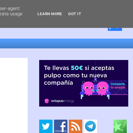
user-agent
erate usage
LEARN MORE
GOT IT