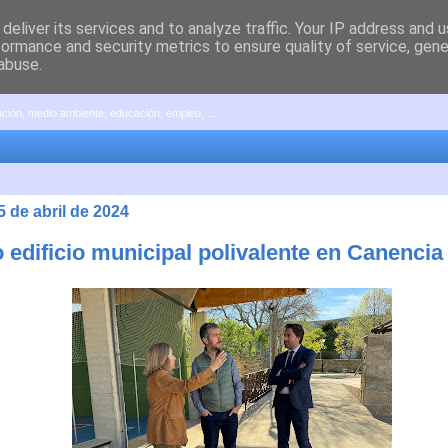
deliver its services and to analyze traffic. Your IP address and 
formance and security metrics to ensure quality of service, gen
abuse.
pación, medio ambiente, educación, empleo, ...
5 de abril de 2024
 edificio municipal polivalente en Canencia