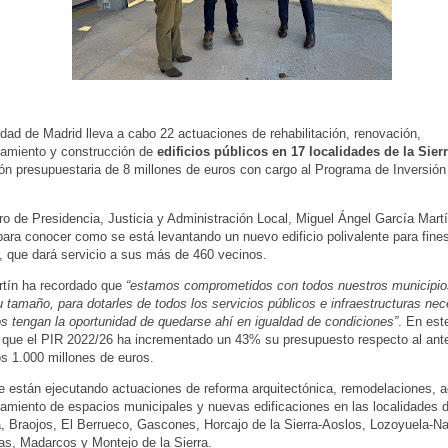
ad de Madrid lleva a cabo 22 actuaciones de rehabilitación, renovación,
amiento y construcción de
edificios públicos en 17 localidades de la Sier
ón presupuestaria de 8 millones de euros con cargo al Programa de Inversión
ro de Presidencia, Justicia y Administración Local, Miguel Ángel García Martí
ara conocer como se está levantando un nuevo edificio polivalente para fines
, que dará servicio a sus más de 460 vecinos.
rtín ha recordado que
“estamos comprometidos con todos nuestros municipio
u tamaño, para dotarles de todos los servicios públicos e infraestructuras ne
s tengan la oportunidad de quedarse ahí en igualdad de condiciones”
. En est
que el PIR 2022/26 ha incrementado un 43% su presupuesto respecto al anter
os 1.000 millones de euros.
 están ejecutando actuaciones de reforma arquitectónica, remodelaciones, 
amiento de espacios municipales y nuevas edificaciones en las localidades 
, Braojos, El Berrueco, Gascones, Horcajo de la Sierra-Aoslos, Lozoyuela-N
ias, Madarcos y Montejo de la Sierra.