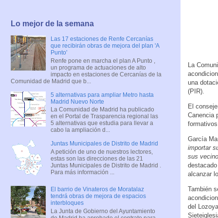
Lo mejor de la semana
Las 17 estaciones de Renfe Cercanías
que recibirán obras de mejora del plan 'A
Punto'
Renfe pone en marcha el plan A Punto ,
La Comunid
un programa de actuaciones de alto
acondicion
impacto en estaciones de Cercanías de la
Comunidad de Madrid que b...
una dotaci
(PIR).
5 alternativas para ampliar Metro hasta
Madrid Nuevo Norte
El conseje
La Comunidad de Madrid ha publicado
Canencia p
en el Portal de Trasparencia regional las
5 alternativas que estudia para llevar a
formativos
cabo la ampliación d...
García Ma
Juntas Municipales de Distrito de Madrid
importar s
A petición de uno de nuestros lectores,
sus vecino
estas son las direcciones de las 21
destacado 
Juntas Municipales de Distrito de Madrid .
Para más información ...
alcanzar l
También se
El barrio de Vinateros de Moratalaz
tendrá obras de mejora de espacios
acondicion
interbloques
del Lozoya
La Junta de Gobierno del Ayuntamiento
Sieteigles
de Madrid ha aprobado el contrato para