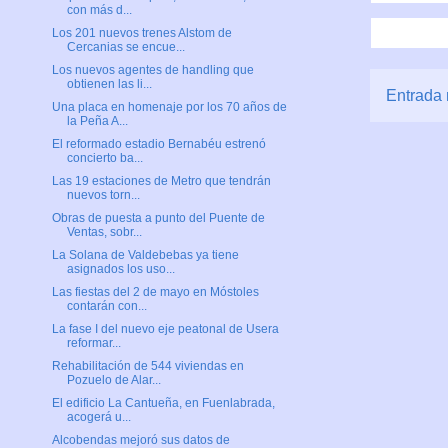
con más d...
Los 201 nuevos trenes Alstom de
Cercanias se encue...
Los nuevos agentes de handling que
obtienen las li...
Entrada 
Una placa en homenaje por los 70 años de
la Peña A...
El reformado estadio Bernabéu estrenó
concierto ba...
Las 19 estaciones de Metro que tendrán
nuevos torn...
Obras de puesta a punto del Puente de
Ventas, sobr...
La Solana de Valdebebas ya tiene
asignados los uso...
Las fiestas del 2 de mayo en Móstoles
contarán con...
La fase I del nuevo eje peatonal de Usera
reformar...
Rehabilitación de 544 viviendas en
Pozuelo de Alar...
El edificio La Cantueña, en Fuenlabrada,
acogerá u...
Alcobendas mejoró sus datos de