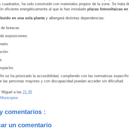
 cuadrados, ha sido construido con materiales propios de la zona. Se trata d
ón eficiente energéticamente al que le han instalado
placas fotovoltaicas en 
ibuido en una sola planta
y albergará distintas dependencias:
 de butacas.
 de exposiciones.
nario.
pción.
s.
espacho.
ño se ha priorizado la accesibilidad, cumpliendo con las normativas específi
ue las personas mayores y con discapacidad puedan acceder sin dificultad.
r
Miguel
a las
21:30
:
Municipios
y comentarios :
car un comentario