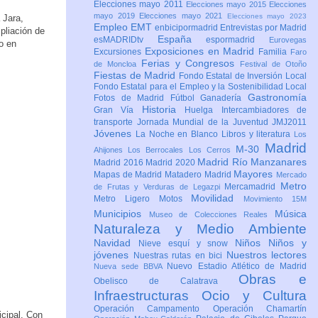
Elecciones mayo 2011
Elecciones mayo 2015
Elecciones
mayo 2019
Elecciones mayo 2021
Elecciones mayo 2023
 Jara,
Empleo
EMT
enbicipormadrid
Entrevistas por Madrid
pliación de
España
esMADRIDtv
espormadrid
Eurovegas
o en
Exposiciones en Madrid
Excursiones
Familia
Faro
Ferias y Congresos
de Moncloa
Festival de Otoño
Fiestas de Madrid
Fondo Estatal de Inversión Local
Fondo Estatal para el Empleo y la Sostenibilidad Local
Gastronomía
Fotos de Madrid
Fútbol
Ganadería
Historia
Gran Vía
Huelga
Intercambiadores de
transporte
Jornada Mundial de la Juventud JMJ2011
Jóvenes
La Noche en Blanco
Libros y literatura
Los
Madrid
M-30
Ahijones
Los Berrocales
Los Cerros
Madrid Río Manzanares
Madrid 2016
Madrid 2020
Mayores
Mapas de Madrid
Matadero Madrid
Mercado
Metro
Mercamadrid
de Frutas y Verduras de Legazpi
Movilidad
Metro Ligero
Motos
Movimiento 15M
Municipios
Música
Museo de Colecciones Reales
Naturaleza y Medio Ambiente
Navidad
Niños
Niños y
Nieve esquí y snow
jóvenes
Nuestros lectores
Nuestras rutas en bici
Nuevo Estadio Atlético de Madrid
Nueva sede BBVA
Obras e
Obelisco de Calatrava
Infraestructuras
Ocio y Cultura
Operación Campamento
Operación Chamartín
icipal. Con