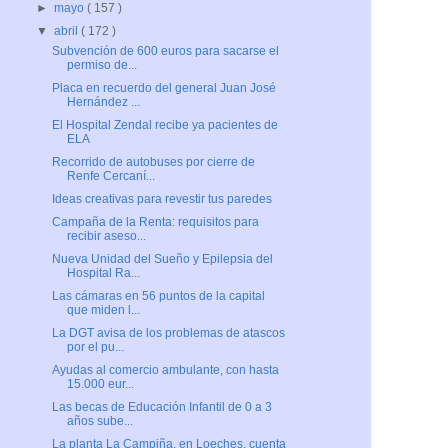
►
mayo
( 157 )
▼
abril
( 172 )
Subvención de 600 euros para sacarse el
permiso de...
Placa en recuerdo del general Juan José
Hernández ...
El Hospital Zendal recibe ya pacientes de
ELA
Recorrido de autobuses por cierre de
Renfe Cercaní...
Ideas creativas para revestir tus paredes
Campaña de la Renta: requisitos para
recibir aseso...
Nueva Unidad del Sueño y Epilepsia del
Hospital Ra...
Las cámaras en 56 puntos de la capital
que miden l...
La DGT avisa de los problemas de atascos
por el pu...
Ayudas al comercio ambulante, con hasta
15.000 eur...
Las becas de Educación Infantil de 0 a 3
años sube...
La planta La Campiña, en Loeches, cuenta