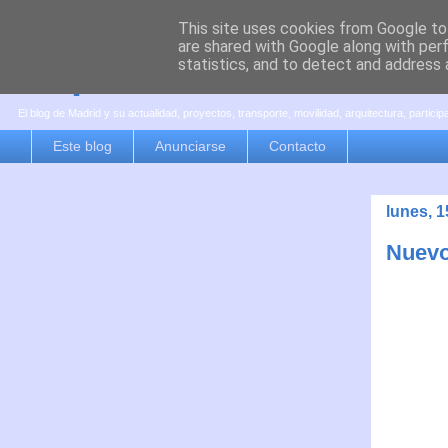
This site uses cookies from Google to 
are shared with Google along with per
es por madrid
statistics, and to detect and address 
El blog de Madrid y su actualidad, proyectos, transporte, movilidad, arquitectura, partici
Este blog
Anunciarse
Contacto
lunes, 1
Nuevo