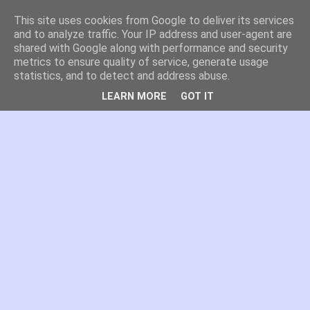
This site uses cookies from Google to deliver its services
es por madrid
and to analyze traffic. Your IP address and user-agent are
shared with Google along with performance and security
metrics to ensure quality of service, generate usage
El blog de Madrid y su actualidad, proyectos, transporte,
statistics, and to detect and address abuse.
movilidad, arquitectura, participación, medio ambiente,
educación, empleo, ...
LEARN MORE
GOT IT