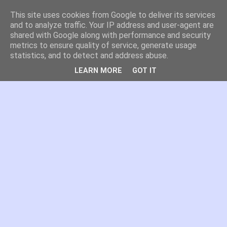
This site uses cookies from Google to deliver its services
es por madrid
and to analyze traffic. Your IP address and user-agent are
shared with Google along with performance and security
metrics to ensure quality of service, generate usage
El blog de Madrid y su actualidad, proyectos, transporte,
statistics, and to detect and address abuse.
movilidad, arquitectura, participación, medio ambiente,
educación, empleo, ...
LEARN MORE
GOT IT