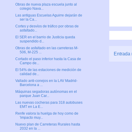
Obras de nueva plaza escuela junto al
colegio Nava...
Las antiguas Escuelas Aguirre dejarán de
ser la Ca...
Cortes y desvíos de tráfico por obras de
asfaltado...
El SER en el barrio de Justicia queda
suspendido d...
Obras de asfaltado en las carreteras M-
506, M-225 ...
Entrada 
Cortado el paso inferior hasta la Casa de
Campo de...
El 54% de las estaciones de medición de
calidad de...
Vallado anti-conejos en la LAV Madrid-
Barcelona a ...
Máquinas segadoras autónomas en el
parque Juan Car...
Las nuevas cocheras para 318 autobuses
EMT en La E...
Renfe valora la huelga de hoy como de
'impacto muy...
Nuevo plan de Carreteras Rurales hasta
2032 en la ...