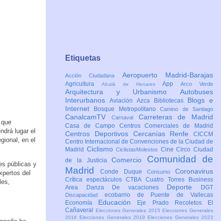
Etiquetas
Aeropuerto Madrid-Barajas
Acción Ciudadana
Agricultura
App
Arco Verde
Alcalá de Henares
Arquitectura y Urbanismo
Autobuses
Interurbanos
Blogs e
Aviación
Azca
Bibliotecas
Internet
Bosque Metropolitano
Camino de Santiago
CanalcamTV
Carreteras de Madrid
Carnaval
 que
Casa de Campo
Centros Comerciales de Madrid
ndrá lugar el
Centros Deportivos
Cercanías Renfe
CICCM
gional, en el
Centro Internacional de Convenciones de la Ciudad de
Ciclismo
Madrid
Cine
Circo
Ciudad
CiclistasMolestos
Comunidad de
Comercio
de la Justicia
es públicas y
Madrid
Coronavirus
Conde Duque
Consumo
xpertos del
Crítica espectáculos
CTBA Cuatro Torres Business
les,
Deporte
Area
Danza
De vacaciones
DGT
ecobarrio de Puente de Vallecas
Discapacidad
Educación
Economía
Eje Prado Recoletos
El
Cañaveral
Elecciones Generales 2015
Elecciones Generales
2016
Elecciones Generales 2019
Elecciones Generales 2023