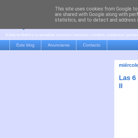
This site uses cookies from Google to 
are shared with Google along with per
es por madrid
statistics, and to detect and address 
El blog de Madrid y su actualidad, proyectos, transporte, movilidad, arquitectura, partici
Este blog
Anunciarse
Contacto
miércole
Las 6
II