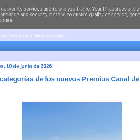
deliver its services and to analyze traffic. Your IP address and 
formance and security metrics to ensure quality of service, gen
abuse.
pación, medio ambiente, educación, empleo, ...
s, 10 de junio de 2026
 categorías de los nuevos Premios Canal de