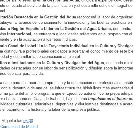
yectoria Profesional en la Gestión del Agua
, dirigida a expertos cuyo des
ado enfocado al servicio de la planificación y el desarrollo del ciclo integral d
ral.
titución Destacada en la Gestión del Agua
reconocerá la labor de organiza
tribuyen al avance del conocimiento, la innovación y las buenas prácticas en 
dad o Región Española Líder en la Gestión del Agua Urbana,
que tendrá 
sión
internacional
, se entregará a localidades referentes en el respeto con e
iente y en la adaptación a los retos hídricos.
mio Canal de Isabel II a la Trayectoria Individual en la Cultura y Divulga
ua
distinguirá a profesionales dedicados a acercar el conocimiento de este bie
iedad y desarrollar la concienciación ambiental.
ios o Instituciones en la Cultura y Divulgación del Agua
, destinado a ini
idades destacadas por su labor de sensibilización y difusión sobre la importa
urso esencial para la vida.
iva nace para destacar el compromiso y la contribución de profesionales, insti
 con el desarrollo de una de las infraestructuras hidráulicas más avanzadas 
rma parte del amplio programa que el Ejecutivo autonómico ha preparado pa
 el aniversario de Canal de Isabel II, bajo el lema
Impulsamos el futuro d
tividades culturales, educativas, deportivas y divulgativas destinadas a acerc
el patrimonio, la historia y la labor de la empresa pública.
r
Miguel
a las
08:00
:
Comunidad de Madrid