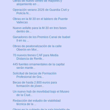
Obras de nuevo centro de mayores y
alojamiento en ...
Operación verano 2026 de Guardia Civil y
Policía N...
Obras en la M-30 en el tablero de Puente
Vallecas
Nuevo asfalto para la M-30 en tres fases
dentro de...
Ganadores de los Premios Canal de Isabel
II en su ...
Obras de peatonalización de la calle
Oberón en Mor...
70 nuevos trenes CAF para Media
Distancia de Renfe...
445 fuentes ornamentales de la capital
serán mante...
Solicitud de becas de Formación
Profesional de Gra...
Becas de hasta 2.800 euros para
formación de jóven...
Un nuevo hub de movilidad bajo el Museo
de la Ciud...
Redacción del estudio de viabilidad
técnica de la ...
Obras en la cubierta de la sala hipóstila de