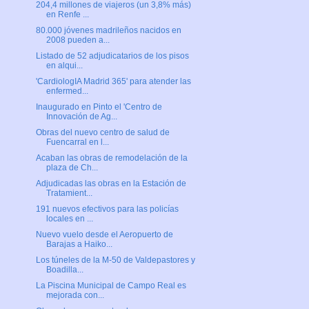
204,4 millones de viajeros (un 3,8% más)
en Renfe ...
80.000 jóvenes madrileños nacidos en
2008 pueden a...
Listado de 52 adjudicatarios de los pisos
en alqui...
'CardiologIA Madrid 365' para atender las
enfermed...
Inaugurado en Pinto el 'Centro de
Innovación de Ag...
Obras del nuevo centro de salud de
Fuencarral en l...
Acaban las obras de remodelación de la
plaza de Ch...
Adjudicadas las obras en la Estación de
Tratamient...
191 nuevos efectivos para las policías
locales en ...
Nuevo vuelo desde el Aeropuerto de
Barajas a Haiko...
Los túneles de la M-50 de Valdepastores y
Boadilla...
La Piscina Municipal de Campo Real es
mejorada con...