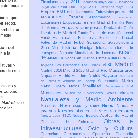
empeño ha
Elecciones mayo 2011
Elecciones mayo 2015
Elecciones
e este recurso
mayo 2019
Elecciones mayo 2021
Elecciones mayo 2023
Empleo
EMT
enbicipormadrid
Entrevistas por Madrid
España
esMADRIDtv
espormadrid
ciones que
Eurovegas
Exposiciones en Madrid
Excursiones
Familia
Faro
el sector.
Ferias y Congresos
de Moncloa
Festival de Otoño
también su
Fiestas de Madrid
Fondo Estatal de Inversión Local
l medio
Fondo Estatal para el Empleo y la Sostenibilidad Local
Gastronomía
Fotos de Madrid
Fútbol
Ganadería
Historia
ción del
Gran Vía
Huelga
Intercambiadores de
n a la
transporte
Jornada Mundial de la Juventud JMJ2011
Jóvenes
La Noche en Blanco
Libros y literatura
Los
Madrid
M-30
ciativas y
Ahijones
Los Berrocales
Los Cerros
Madrid Río Manzanares
ncia de este
Madrid 2016
Madrid 2020
Mayores
Mapas de Madrid
Matadero Madrid
Mercado
Metro
Mercamadrid
de Frutas y Verduras de Legazpi
tuciones y
Movilidad
Metro Ligero
Motos
Movimiento 15M
de Europa.
Municipios
Música
Museo de Colecciones Reales
ra
Naturaleza y Medio Ambiente
e Madrid
, que
Navidad
Niños
Niños y
Nieve esquí y snow
ar a los
jóvenes
Nuestros lectores
Nuestras rutas en bici
Nuevo Estadio Atlético de Madrid
Nueva sede BBVA
Obras e
Obelisco de Calatrava
Infraestructuras
Ocio y Cultura
Operación Campamento
Operación Chamartín