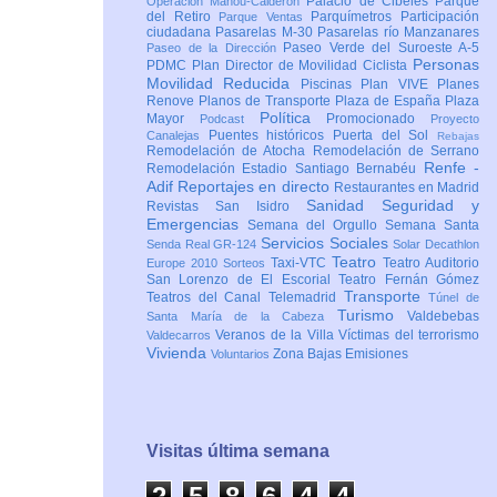
Palacio de Cibeles
Parque
Operación Mahou-Calderón
del Retiro
Parquímetros
Participación
Parque Ventas
ciudadana
Pasarelas M-30
Pasarelas río Manzanares
Paseo Verde del Suroeste A-5
Paseo de la Dirección
Personas
PDMC Plan Director de Movilidad Ciclista
Movilidad Reducida
Piscinas
Plan VIVE
Planes
Renove
Planos de Transporte
Plaza de España
Plaza
Política
Mayor
Promocionado
Podcast
Proyecto
Puentes históricos
Puerta del Sol
Canalejas
Rebajas
Remodelación de Atocha
Remodelación de Serrano
Renfe -
Remodelación Estadio Santiago Bernabéu
Adif
Reportajes en directo
Restaurantes en Madrid
Sanidad
Seguridad y
Revistas
San Isidro
Emergencias
Semana del Orgullo
Semana Santa
Servicios Sociales
Senda Real GR-124
Solar Decathlon
Teatro
Taxi-VTC
Teatro Auditorio
Europe 2010
Sorteos
San Lorenzo de El Escorial
Teatro Fernán Gómez
Transporte
Teatros del Canal
Telemadrid
Túnel de
Turismo
Valdebebas
Santa María de la Cabeza
Veranos de la Villa
Víctimas del terrorismo
Valdecarros
Vivienda
Zona Bajas Emisiones
Voluntarios
Visitas última semana
2
5
8
6
4
4