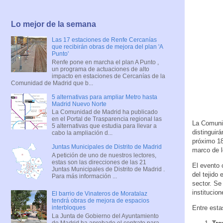
Lo mejor de la semana
Las 17 estaciones de Renfe Cercanías
que recibirán obras de mejora del plan 'A
Punto'
Renfe pone en marcha el plan A Punto ,
un programa de actuaciones de alto
impacto en estaciones de Cercanías de la
Comunidad de Madrid que b...
5 alternativas para ampliar Metro hasta
Madrid Nuevo Norte
La Comunidad de Madrid ha publicado
en el Portal de Trasparencia regional las
La Comunid
5 alternativas que estudia para llevar a
distinguir
cabo la ampliación d...
próximo 18
Juntas Municipales de Distrito de Madrid
marco de l
A petición de uno de nuestros lectores,
estas son las direcciones de las 21
El evento 
Juntas Municipales de Distrito de Madrid .
del tejido
Para más información ...
sector. Se
institucio
El barrio de Vinateros de Moratalaz
tendrá obras de mejora de espacios
Entre esta
interbloques
La Junta de Gobierno del Ayuntamiento
de Madrid ha aprobado el contrato para