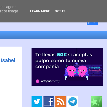
user-agent
erate usage
LEARN MORE
GOT IT
 Isabel