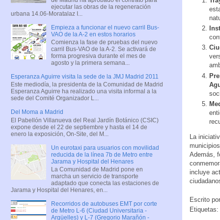
Tra
ejecutar las obras de la regeneración
est
urbana 14.06-Moratalaz I...
natu
Empieza a funcionar el nuevo carril Bus-
Ins
VAO de la A-2 en estos horarios
con
Comienza la fase de pruebas del nuevo
Ciu
carril Bus-VAO de la A-2. Se activará de
forma progresiva durante el mes de
ver
agosto y la primera semana...
amb
Pre
Esperanza Aguirre visita la sede de la JMJ Madrid 2011
Ag
Este mediodía, la presidenta de la Comunidad de Madrid
Esperanza Aguirre ha realizado una visita informal a la
soc
sede del Comité Organizador L...
Med
Del Moma a Madrid
ent
El Pabellón Villanueva del Real Jardín Botánico (CSIC)
rec
expone desde el 22 de septiembre y hasta el 14 de
enero la exposición, On-Site, del M...
La iniciat
municipios
Un eurotaxi para usuarios con movilidad
Además, fo
reducida de la línea 7b de Metro entre
Jarama y Hospital del Henares
conmemorar
La Comunidad de Madrid pone en
incluye ac
marcha un servicio de transporte
ciudadanos 
adaptado que conecta las estaciones de
Jarama y Hospital del Henares, en...
Escrito po
Recorridos de autobuses EMT por corte
Etiquetas
de Metro L-6 (Ciudad Universitaria -
Argüelles) y L-7 (Gregorio Marañón -