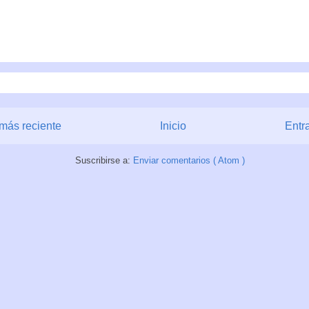
más reciente
Inicio
Entr
Suscribirse a:
Enviar comentarios ( Atom )