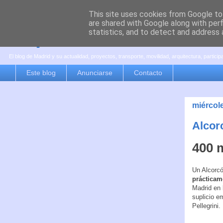
This site uses cookies from Google to 
are shared with Google along with per
es por madrid
statistics, and to detect and address 
El blog de Madrid y su actualidad, proyectos, transporte, movilidad, arquitectura, partici
Este blog
Anunciarse
Contacto
miércol
Alcor
400 
Un Alcorcó
prácticam
Madrid en 
suplicio e
Pellegrini.