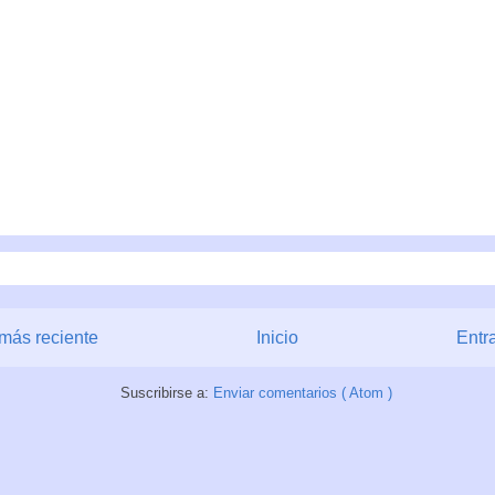
más reciente
Inicio
Entr
Suscribirse a:
Enviar comentarios ( Atom )