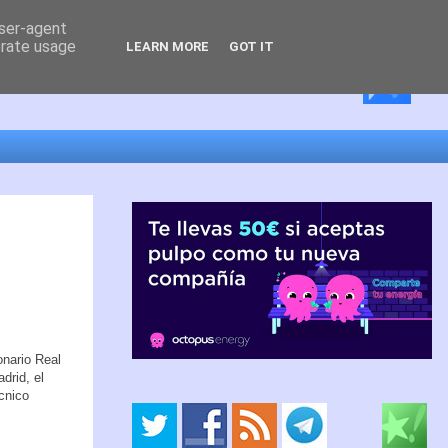
user-agent
erate usage
LEARN MORE
GOT IT
onario Real
drid, el
cnico