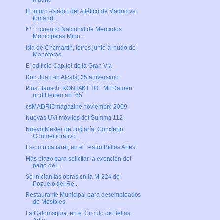
Madrid
El futuro estadio del Atlético de Madrid va
tomand...
6º Encuentro Nacional de Mercados
Municipales Mino...
Isla de Chamartín, torres junto al nudo de
Manoteras
El edificio Capitol de la Gran Vía
Don Juan en Alcalá, 25 aniversario
Pina Bausch, KONTAKTHOF Mit Damen
und Herren ab ´65´
esMADRIDmagazine noviembre 2009
Nuevas UVI móviles del Summa 112
Nuevo Mester de Juglaría. Concierto
Conmemorativo ...
Es-puto cabaret, en el Teatro Bellas Artes
Más plazo para solicitar la exención del
pago de l...
Se inician las obras en la M-224 de
Pozuelo del Re...
Restaurante Municipal para desempleados
de Móstoles
La Gatomaquia, en el Circulo de Bellas