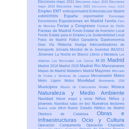
Elecciones mayo 2011
Elecciones mayo 2015
Elecciones
mayo 2019
Elecciones mayo 2021
Elecciones mayo 2023
Empleo
EMT
enbicipormadrid
Entrevistas por Madrid
España
esMADRIDtv
espormadrid
Eurovegas
Exposiciones en Madrid
Excursiones
Familia
Faro
Ferias y Congresos
de Moncloa
Festival de Otoño
Fiestas de Madrid
Fondo Estatal de Inversión Local
Fondo Estatal para el Empleo y la Sostenibilidad Local
Gastronomía
Fotos de Madrid
Fútbol
Ganadería
Historia
Gran Vía
Huelga
Intercambiadores de
transporte
Jornada Mundial de la Juventud JMJ2011
Jóvenes
La Noche en Blanco
Libros y literatura
Los
Madrid
M-30
Ahijones
Los Berrocales
Los Cerros
Madrid Río Manzanares
Madrid 2016
Madrid 2020
Mayores
Mapas de Madrid
Matadero Madrid
Mercado
Metro
Mercamadrid
de Frutas y Verduras de Legazpi
Movilidad
Metro Ligero
Motos
Movimiento 15M
Municipios
Música
Museo de Colecciones Reales
Naturaleza y Medio Ambiente
Navidad
Niños
Niños y
Nieve esquí y snow
jóvenes
Nuestros lectores
Nuestras rutas en bici
Nuevo Estadio Atlético de Madrid
Nueva sede BBVA
Obras e
Obelisco de Calatrava
Infraestructuras
Ocio y Cultura
Operación Campamento
Operación Chamartín