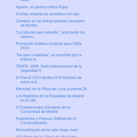
Artes
Aguirre, en guerra contra Rajoy
Ciclista, respeta los semáforos en rojo
Cambios en las líneas urbanas circulares
de Alcobe...
"La niña del pelo amarillo", acercando los
valores...
Promoción turística conjunta para 2009-
2010
"De ayer a mañana", un recorrido por la
historia d...
TRAFIC 2009: Salón Internacional de la
Seguridad V...
El Plan-E 2010 destina 678 millones de
euros a la ...
Reciclart, en la Plaza de Luna el jueves 29
Los Registros de la Propiedad de Madrid
en la call...
VI Campeonatos Escolares de la
Comunidad de Madrid
Rodchenko y Popova: Definiendo el
Constructivismo
Remodelación de la calle Jorge Juan