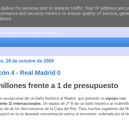
deliver its services and to analyze traffic. Your IP address and 
formance and security metrics to ensure quality of service, gen
abuse.
pación, medio ambiente, educación, empleo, ...
es, 28 de octubre de 2009
cón 4 - Real Madrid 0
millones frente a 1 de presupuesto
n excepcional dio un baño histórico al Madrid, que presentó un
equipo con
ente 11 internacionales
. Un equipo de 2ª B dio un baño histórico al multimill
la ida de los dieciseisavos de la Copa del Rey. Para muchos jugadores del Ma
mpezó en la no deseada concentración previa al encuentro, ordenada por el té