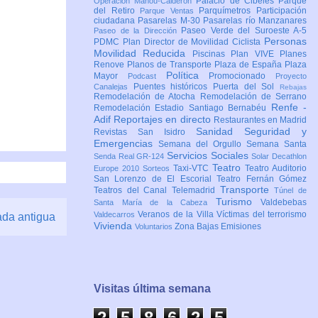
Palacio de Cibeles
Parque
Operación Mahou-Calderón
del Retiro
Parquímetros
Participación
Parque Ventas
ciudadana
Pasarelas M-30
Pasarelas río Manzanares
Paseo Verde del Suroeste A-5
Paseo de la Dirección
Personas
PDMC Plan Director de Movilidad Ciclista
Movilidad Reducida
Piscinas
Plan VIVE
Planes
Renove
Planos de Transporte
Plaza de España
Plaza
Política
Mayor
Promocionado
Podcast
Proyecto
Puentes históricos
Puerta del Sol
Canalejas
Rebajas
Remodelación de Atocha
Remodelación de Serrano
Renfe -
Remodelación Estadio Santiago Bernabéu
Adif
Reportajes en directo
Restaurantes en Madrid
Sanidad
Seguridad y
Revistas
San Isidro
Emergencias
Semana del Orgullo
Semana Santa
Servicios Sociales
Senda Real GR-124
Solar Decathlon
Teatro
Taxi-VTC
Teatro Auditorio
Europe 2010
Sorteos
San Lorenzo de El Escorial
Teatro Fernán Gómez
Transporte
Teatros del Canal
Telemadrid
Túnel de
Turismo
Valdebebas
Santa María de la Cabeza
Veranos de la Villa
Víctimas del terrorismo
Valdecarros
ada antigua
Vivienda
Zona Bajas Emisiones
Voluntarios
Visitas última semana
2
5
8
6
2
6