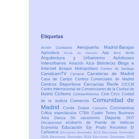
Etiquetas
Aeropuerto Madrid-Barajas
Acción Ciudadana
Agricultura
App
Arco Verde
Alcalá de Henares
Arquitectura y Urbanismo
Autobuses
Interurbanos
Blogs e
Aviación
Azca
Bibliotecas
Internet
Bosque Metropolitano
Camino de Santiago
CanalcamTV
Carreteras de Madrid
Carnaval
Casa de Campo
Centros Comerciales de Madrid
Centros Deportivos
Cercanías Renfe
CICCM
Centro Internacional de Convenciones de la Ciudad de
Ciclismo
Madrid
Cine
Circo
Ciudad
CiclistasMolestos
Comunidad de
Comercio
de la Justicia
Madrid
Coronavirus
Conde Duque
Consumo
Crítica espectáculos
CTBA Cuatro Torres Business
Deporte
Area
Danza
De vacaciones
DGT
ecobarrio de Puente de Vallecas
Discapacidad
Educación
Economía
Eje Prado Recoletos
El
Cañaveral
Elecciones Generales 2015
Elecciones Generales
2016
Elecciones Generales 2019
Elecciones Generales 2023