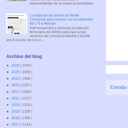
representantes de la empresa promotora
...
La estación de Griñón de Renfe
Cercanías dará servicio con la extensión
de C-5 a Illescas
Adif recuperará y renovará la estación
ferroviaria de Griñón para que acoja
servicios de Cercanías Madrid y facilite
así el acceso de sus ci...
Archivo del blog
►
2026
( 1045 )
►
2025
( 1839 )
►
2024
( 1986 )
►
2023
( 1557 )
Entrada 
►
2022
( 1600 )
►
2021
( 1522 )
►
2020
( 1526 )
►
2019
( 1339 )
►
2018
( 1385 )
►
2017
( 1344 )