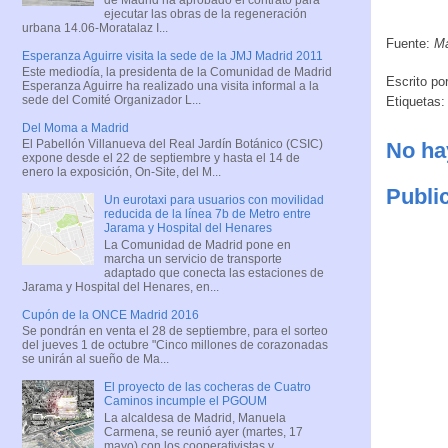
ejecutar las obras de la regeneración
urbana 14.06-Moratalaz I...
Fuente:
M
Esperanza Aguirre visita la sede de la JMJ Madrid 2011
Este mediodía, la presidenta de la Comunidad de Madrid
Escrito po
Esperanza Aguirre ha realizado una visita informal a la
sede del Comité Organizador L...
Etiquetas
Del Moma a Madrid
El Pabellón Villanueva del Real Jardín Botánico (CSIC)
No ha
expone desde el 22 de septiembre y hasta el 14 de
enero la exposición, On-Site, del M...
Publi
Un eurotaxi para usuarios con movilidad
reducida de la línea 7b de Metro entre
Jarama y Hospital del Henares
La Comunidad de Madrid pone en
marcha un servicio de transporte
adaptado que conecta las estaciones de
Jarama y Hospital del Henares, en...
Cupón de la ONCE Madrid 2016
Se pondrán en venta el 28 de septiembre, para el sorteo
del jueves 1 de octubre "Cinco millones de corazonadas
se unirán al sueño de Ma...
El proyecto de las cocheras de Cuatro
Caminos incumple el PGOUM
La alcaldesa de Madrid, Manuela
Carmena, se reunió ayer (martes, 17
mayo) con los cooperativistas y