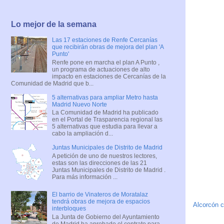
Lo mejor de la semana
Las 17 estaciones de Renfe Cercanías
que recibirán obras de mejora del plan 'A
Punto'
Renfe pone en marcha el plan A Punto ,
un programa de actuaciones de alto
impacto en estaciones de Cercanías de la
Comunidad de Madrid que b...
5 alternativas para ampliar Metro hasta
Madrid Nuevo Norte
La Comunidad de Madrid ha publicado
en el Portal de Trasparencia regional las
5 alternativas que estudia para llevar a
cabo la ampliación d...
Juntas Municipales de Distrito de Madrid
A petición de uno de nuestros lectores,
estas son las direcciones de las 21
Juntas Municipales de Distrito de Madrid .
Para más información ...
El barrio de Vinateros de Moratalaz
tendrá obras de mejora de espacios
Alcorcón c
interbloques
La Junta de Gobierno del Ayuntamiento
de Madrid ha aprobado el contrato para