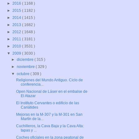
►
2016
( 1168 )
►
2015
( 1182 )
►
2014
( 1415 )
►
2013
( 1682 )
►
2012
( 1648 )
►
2011
( 3181 )
►
2010
( 3531 )
▼
2009
( 3030 )
►
diciembre
( 315 )
►
noviembre
( 329 )
▼
octubre
( 309 )
Religiones del Mundo Antiguo. Ciclo de
conferencia...
Open Nacional de Láser en el embalse de
El Atazar
El Instituto Cervantes o edificio de las
Cariátides
Mejoras en la M-307 y la M-301 en San
Martín de la...
Cuchilleros, la Cava Baja y la Cava Alta:
tapas y ...
Coches oficiales en la zona peatonal de