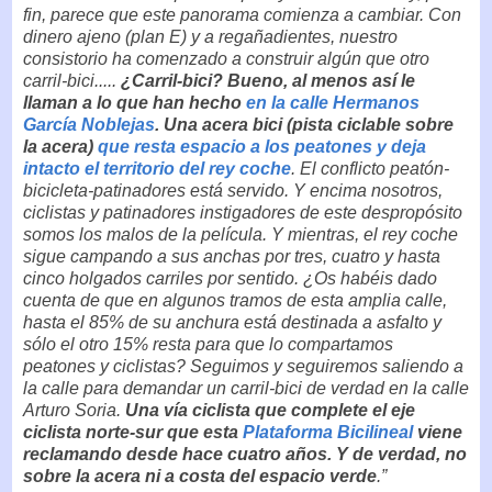
fin, parece que este panorama comienza a cambiar. Con
dinero ajeno (plan E) y a regañadientes, nuestro
consistorio ha comenzado a construir algún que otro
carril-bici.....
¿Carril-bici? Bueno, al menos así le
llaman a lo que han hecho
en la calle Hermanos
García Noblejas
. Una acera bici (pista ciclable sobre
la acera)
que resta espacio a los peatones y deja
intacto el territorio del rey coche
. El conflicto peatón-
bicicleta-patinadores está servido. Y encima nosotros,
ciclistas y patinadores instigadores de este despropósito
somos los malos de la película. Y mientras, el rey coche
sigue campando a sus anchas por tres, cuatro y hasta
cinco holgados carriles por sentido. ¿Os habéis dado
cuenta de que en algunos tramos de esta amplia calle,
hasta el 85% de su anchura está destinada a asfalto y
sólo el otro 15% resta para que lo compartamos
peatones y ciclistas? Seguimos y seguiremos saliendo a
la calle para demandar un carril-bici de verdad en la calle
Arturo Soria.
Una vía ciclista que complete el eje
ciclista norte-sur que esta
Plataforma Bicilineal
viene
reclamando desde hace cuatro años. Y de verdad, no
sobre la acera ni a costa del espacio verde
.”