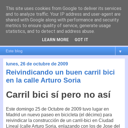
This site uses cookies from Google to deliver its services
es por madrid
and to analyze traffic. Your IP address and user-agent are
shared with Google along with performance and security
metrics to ensure quality of service, generate usage
El blog de Madrid y su actualidad, proyectos, transporte,
statistics, and to detect and address abuse.
movilidad, arquitectura, participación, medio ambiente,
educación, empleo, ...
LEARN MORE
GOT IT
▼
lunes, 26 de octubre de 2009
Reivindicando un buen carril bici
en la calle Arturo Soria
Carril bici sí pero no así
Este domingo 25 de Octubre de 2009 tuvo lugar en
Madrid un nuevo paseo en bicicleta (el décimo) para
reivindicar la construcción de un carril-bici en Ciudad
Lineal (calle Arturo Soria, enlazando con los de Jose del