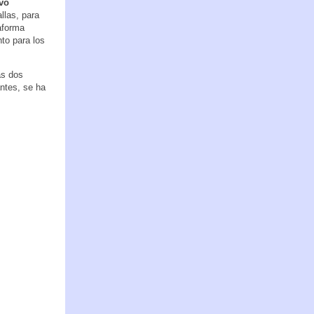
vo
llas, para
taforma
to para los
as dos
ntes, se ha