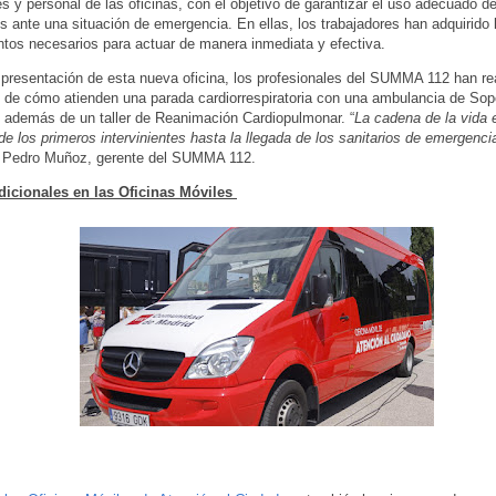
s y personal de las oficinas, con el objetivo de garantizar el uso adecuado d
os ante una situación de emergencia. En ellas, los trabajadores han adquirido 
tos necesarios para actuar de manera inmediata y efectiva.
 presentación de esta nueva oficina, los profesionales del SUMMA 112 han re
 de cómo atienden una parada cardiorrespiratoria con una ambulancia de Sopo
además de un taller de Reanimación Cardiopulmonar. “
La cadena de la vida 
de los primeros intervinientes hasta la llegada de los sanitarios de emergenci
 Pedro Muñoz, gerente del SUMMA 112.
dicionales en las Oficinas Móviles