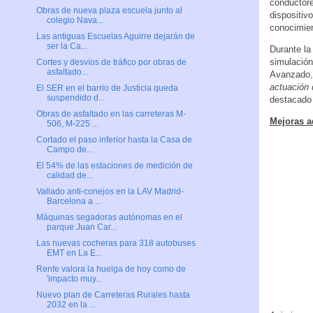
conductore
Obras de nueva plaza escuela junto al
dispositiv
colegio Nava...
conocimien
Las antiguas Escuelas Aguirre dejarán de
ser la Ca...
Durante la
simulación
Cortes y desvíos de tráfico por obras de
asfaltado...
Avanzado, 
actuación 
El SER en el barrio de Justicia queda
suspendido d...
destacado
Obras de asfaltado en las carreteras M-
Mejoras a
506, M-225 ...
Cortado el paso inferior hasta la Casa de
Campo de...
El 54% de las estaciones de medición de
calidad de...
Vallado anti-conejos en la LAV Madrid-
Barcelona a ...
Máquinas segadoras autónomas en el
parque Juan Car...
Las nuevas cocheras para 318 autobuses
EMT en La E...
Renfe valora la huelga de hoy como de
'impacto muy...
Nuevo plan de Carreteras Rurales hasta
2032 en la ...