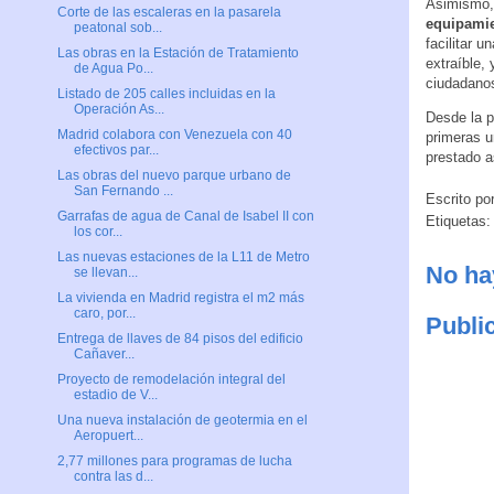
Asimismo
Corte de las escaleras en la pasarela
equipamie
peatonal sob...
facilitar u
Las obras en la Estación de Tratamiento
extraíble,
de Agua Po...
ciudadanos
Listado de 205 calles incluidas en la
Operación As...
Desde la p
Madrid colabora con Venezuela con 40
primeras u
efectivos par...
prestado a
Las obras del nuevo parque urbano de
San Fernando ...
Escrito po
Garrafas de agua de Canal de Isabel II con
Etiquetas
los cor...
Las nuevas estaciones de la L11 de Metro
No ha
se llevan...
La vivienda en Madrid registra el m2 más
caro, por...
Publi
Entrega de llaves de 84 pisos del edificio
Cañaver...
Proyecto de remodelación integral del
estadio de V...
Una nueva instalación de geotermia en el
Aeropuert...
2,77 millones para programas de lucha
contra las d...