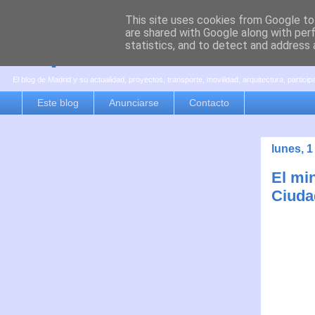
This site uses cookies from Google to 
are shared with Google along with per
es por madrid
statistics, and to detect and address 
El blog de Madrid y su actualidad, proyectos, transporte, movilidad, arquitectura, partici
Este blog
Anunciarse
Contacto
lunes, 1
El min
Ciuda