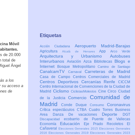
Etiquetas
cina Móvil
Aeropuerto Madrid-Barajas
Acción Ciudadana
abitantes.
Agricultura
App
Arco Verde
Alcalá de Henares
os de 20.000
Arquitectura y Urbanismo
Autobuses
 total de
Interurbanos
Blogs e
Aviación
Azca
Bibliotecas
Miguel Ángel
Internet
Bosque Metropolitano
Camino de Santiago
CanalcamTV
Carreteras de Madrid
Carnaval
Casa de Campo
Centros Comerciales de Madrid
ás a los
Centros Deportivos
Cercanías Renfe
CICCM
r su acceso a
Centro Internacional de Convenciones de la Ciudad de
Ciclismo
lones de
Madrid
Cine
Circo
Ciudad
CiclistasMolestos
Comunidad de
Comercio
de la Justicia
Madrid
Coronavirus
Conde Duque
Consumo
Crítica espectáculos
CTBA Cuatro Torres Business
Deporte
Area
Danza
De vacaciones
DGT
ecobarrio de Puente de Vallecas
Discapacidad
Educación
Economía
Eje Prado Recoletos
El
Cañaveral
Elecciones Generales 2015
Elecciones Generales
2016
Elecciones Generales 2019
Elecciones Generales 2023