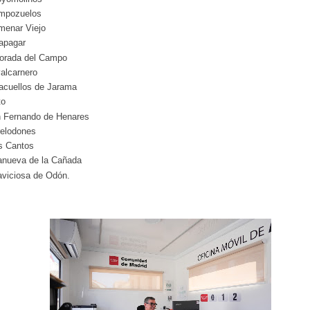
mpozuelos
menar Viejo
apagar
orada del Campo
alcarnero
acuellos de Jarama
to
 Fernando de Henares
relodones
s Cantos
lanueva de la Cañada
laviciosa de Odón.