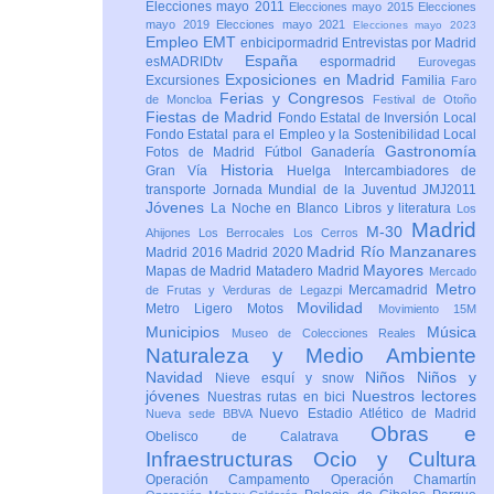
Elecciones mayo 2011
Elecciones mayo 2015
Elecciones
mayo 2019
Elecciones mayo 2021
Elecciones mayo 2023
Empleo
EMT
enbicipormadrid
Entrevistas por Madrid
España
esMADRIDtv
espormadrid
Eurovegas
Exposiciones en Madrid
Excursiones
Familia
Faro
Ferias y Congresos
de Moncloa
Festival de Otoño
Fiestas de Madrid
Fondo Estatal de Inversión Local
Fondo Estatal para el Empleo y la Sostenibilidad Local
Gastronomía
Fotos de Madrid
Fútbol
Ganadería
Historia
Gran Vía
Huelga
Intercambiadores de
transporte
Jornada Mundial de la Juventud JMJ2011
Jóvenes
La Noche en Blanco
Libros y literatura
Los
Madrid
M-30
Ahijones
Los Berrocales
Los Cerros
Madrid Río Manzanares
Madrid 2016
Madrid 2020
Mayores
Mapas de Madrid
Matadero Madrid
Mercado
Metro
Mercamadrid
de Frutas y Verduras de Legazpi
Movilidad
Metro Ligero
Motos
Movimiento 15M
Municipios
Música
Museo de Colecciones Reales
Naturaleza y Medio Ambiente
Navidad
Niños
Niños y
Nieve esquí y snow
jóvenes
Nuestros lectores
Nuestras rutas en bici
Nuevo Estadio Atlético de Madrid
Nueva sede BBVA
Obras e
Obelisco de Calatrava
Infraestructuras
Ocio y Cultura
Operación Campamento
Operación Chamartín