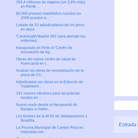
204,4 millones de viajeros (un 3,8% más)
en Renfe ...
80.000 jóvenes madrileños nacidos en
2008 pueden a...
Listado de 52 adjudicatarios de los pisos
en alqui...
'CardiologIA Madrid 365' para atender las
enfermed...
Inaugurado en Pinto el 'Centro de
Innovación de Ag...
Obras del nuevo centro de salud de
Fuencarral en l...
Acaban las obras de remodelación de la
plaza de Ch...
Adjudicadas las obras en la Estación de
Tratamient...
191 nuevos efectivos para las policías
locales en ...
Nuevo vuelo desde el Aeropuerto de
Barajas a Haiko...
Los túneles de la M-50 de Valdepastores y
Boadilla...
Entrada 
La Piscina Municipal de Campo Real es
mejorada con...