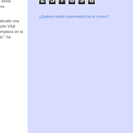
e estos
los
¿Quieres recibir espormadrid en tu correo?
alizado una
rte Vital
empieza en la
as”
, ha