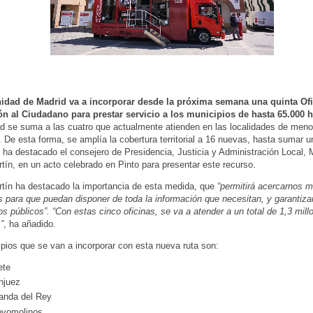
dad de Madrid va a incorporar desde la próxima semana una quinta Ofi
ón al Ciudadano para prestar servicio a los municipios de hasta 65.000 h
d se suma a las cuatro que actualmente atienden en las localidades de men
. De esta forma, se amplía la cobertura territorial a 16 nuevas, hasta sumar un
o ha destacado el consejero de Presidencia, Justicia y Administración Local, 
tín, en un acto celebrado en Pinto para presentar este recurso.
tín ha destacado la importancia de esta medida, que
“permitirá acercarnos m
 para que puedan disponer de toda la información que necesitan, y garantiza
ios públicos”. “Con estas cinco oficinas, se va a atender a un total de 1,3 mil
”
, ha añadido.
pios que se van a incorporar con esta nueva ruta son:
ete
njuez
anda del Rey
oyomolinos