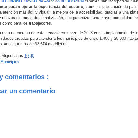
,
las Oficinas Móviles de Atención al Ciudadano
también han incorporado
nue
nto para mejorar la experiencia del usuario
, como la duplicación de panta
na atención más ágil y visual; la mejora de la accesibilidad, gracias a una pla
 y nuevos sistemas de climatización, que garantizan una mayor comodidad tan
 como para los trabajadores.
uesta en marcha de este servicio en marzo de 2023 con la implantación de l
nidades creadas para atender a los municipios de entre 1.400 y 20.000 habita
sistencia a más de 33.674 madrileños.
r
Miguel
a las
10:30
:
Municipios
y comentarios :
car un comentario