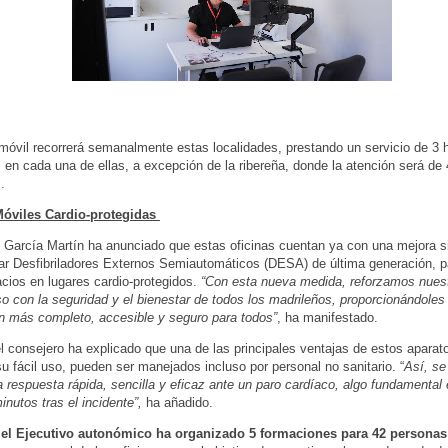
móvil recorrerá semanalmente estas localidades, prestando un servicio de 3 
en cada una de ellas, a excepción de la ribereña, donde la atención será de 
.
Móviles Cardio-protegidas
García Martín ha anunciado que estas oficinas cuentan ya con una mejora sig
rar Desfibriladores Externos Semiautomáticos (DESA) de última generación, pa
cios en lugares cardio-protegidos.
“Con esta nueva medida, reforzamos nues
 con la seguridad y el bienestar de todos los madrileños, proporcionándoles 
n más completo, accesible y seguro para todos”
, ha manifestado.
 consejero ha explicado que una de las principales ventajas de estos aparat
su fácil uso, pueden ser manejados incluso por personal no sanitario. “
Así, se
a respuesta rápida, sencilla y eficaz ante un paro cardíaco, algo fundamental 
inutos tras el incidente”,
ha añadido.
, el Ejecutivo autonómico ha organizado 5 formaciones para 42 personas