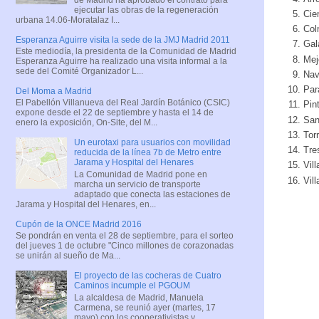
ejecutar las obras de la regeneración
Cie
urbana 14.06-Moratalaz I...
Col
Esperanza Aguirre visita la sede de la JMJ Madrid 2011
Gal
Este mediodía, la presidenta de la Comunidad de Madrid
Mej
Esperanza Aguirre ha realizado una visita informal a la
sede del Comité Organizador L...
Nav
Par
Del Moma a Madrid
El Pabellón Villanueva del Real Jardín Botánico (CSIC)
Pin
expone desde el 22 de septiembre y hasta el 14 de
San
enero la exposición, On-Site, del M...
Tor
Un eurotaxi para usuarios con movilidad
Tre
reducida de la línea 7b de Metro entre
Jarama y Hospital del Henares
Vil
La Comunidad de Madrid pone en
Vil
marcha un servicio de transporte
adaptado que conecta las estaciones de
Jarama y Hospital del Henares, en...
Cupón de la ONCE Madrid 2016
Se pondrán en venta el 28 de septiembre, para el sorteo
del jueves 1 de octubre "Cinco millones de corazonadas
se unirán al sueño de Ma...
El proyecto de las cocheras de Cuatro
Caminos incumple el PGOUM
La alcaldesa de Madrid, Manuela
Carmena, se reunió ayer (martes, 17
mayo) con los cooperativistas y