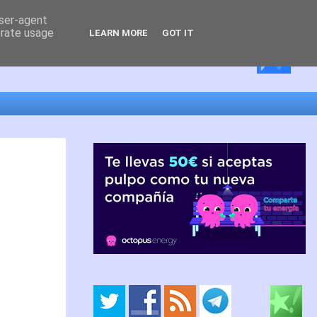
user-agent
erate usage
LEARN MORE
GOT IT