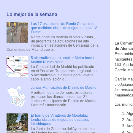
Lo mejor de la semana
Las 17 estaciones de Renfe Cercanías
que recibirán obras de mejora del plan 'A
Punto'
Renfe pone en marcha el plan A Punto ,
un programa de actuaciones de alto
La Comuni
impacto en estaciones de Cercanías de la
de Atenci
Comunidad de Madrid que b...
Esta unida
5 alternativas para ampliar Metro hasta
habitantes
Madrid Nuevo Norte
160. Así l
La Comunidad de Madrid ha publicado
García Mar
en el Portal de Trasparencia regional las
5 alternativas que estudia para llevar a
García Mar
cabo la ampliación d...
ciudadanos
Juntas Municipales de Distrito de Madrid
los servic
A petición de uno de nuestros lectores,
madrileños
estas son las direcciones de las 21
Juntas Municipales de Distrito de Madrid .
Los munici
Para más información ...
Alg
El barrio de Vinateros de Moratalaz
Ara
tendrá obras de mejora de espacios
interbloques
Arg
La Junta de Gobierno del Ayuntamiento
Arr
de Madrid ha aprobado el contrato para