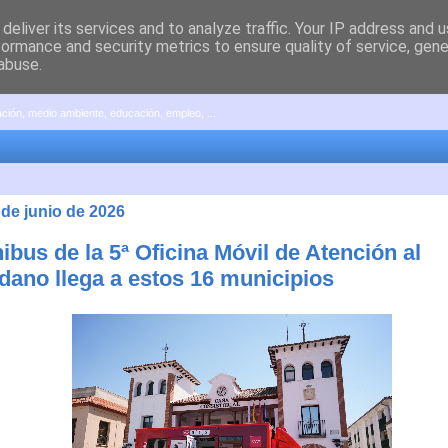
deliver its services and to analyze traffic. Your IP address and 
formance and security metrics to ensure quality of service, gen
abuse.
pación, medio ambiente, educación, empleo, ...
 de junio de 2026
ibus de la 5ª Oficina Móvil de Atención al
dano llega a estos 16 municipios