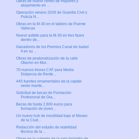
Obras de nuevo centro de mayores y
alojamiento en ...
Operación verano 2026 de Guardia Civil y
Policía N...
Obras en la M-30 en el tablero de Puente
Vallecas
Nuevo asfalto para la M-30 en tres fases
dentro de...
Ganadores de los Premios Canal de Isabel
II en su ...
Obras de peatonalización de la calle
Oberón en Mor...
70 nuevos trenes CAF para Media
Distancia de Renfe...
445 fuentes ornamentales de la capital
serán mante...
Solicitud de becas de Formación
Profesional de Gra...
Becas de hasta 2.800 euros para
formación de jóven...
Un nuevo hub de movilidad bajo el Museo
de la Ciud...
Redacción del estudio de viabilidad
técnica de la ...
Obras en la cubierta de la sala hipóstila de