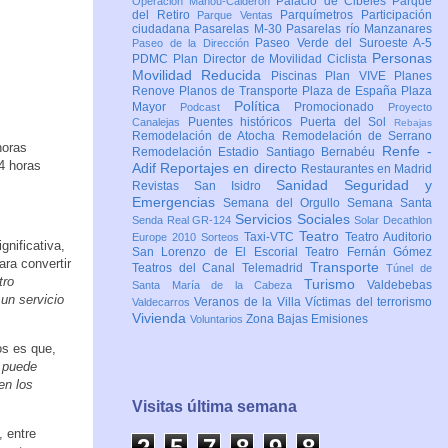
Palacio de Cibeles
Parque
Operación Mahou-Calderón
del Retiro
Parquímetros
Participación
Parque Ventas
ciudadana
Pasarelas M-30
Pasarelas río Manzanares
Paseo Verde del Suroeste A-5
Paseo de la Dirección
Personas
PDMC Plan Director de Movilidad Ciclista
Movilidad Reducida
Piscinas
Plan VIVE
Planes
Renove
Planos de Transporte
Plaza de España
Plaza
Política
Mayor
Promocionado
Podcast
Proyecto
Puentes históricos
Puerta del Sol
Canalejas
Rebajas
Remodelación de Atocha
Remodelación de Serrano
horas
Renfe -
Remodelación Estadio Santiago Bernabéu
4 horas
Adif
Reportajes en directo
Restaurantes en Madrid
Sanidad
Seguridad y
Revistas
San Isidro
Emergencias
Semana del Orgullo
Semana Santa
Servicios Sociales
Senda Real GR-124
Solar Decathlon
Teatro
Taxi-VTC
Teatro Auditorio
Europe 2010
Sorteos
nificativa,
San Lorenzo de El Escorial
Teatro Fernán Gómez
ra convertir
Transporte
Teatros del Canal
Telemadrid
Túnel de
tro
Turismo
Valdebebas
Santa María de la Cabeza
un servicio
Veranos de la Villa
Víctimas del terrorismo
Valdecarros
Vivienda
Zona Bajas Emisiones
Voluntarios
os es que,
 puede
en los
Visitas última semana
, entre
2
5
7
8
9
8