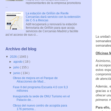
representantes de la empresa promotora
...
La estación de Griñón de Renfe
Cercanías dará servicio con la extensión
de C-5 a Illescas
Adif recuperará y renovará la estación
ferroviaria de Griñón para que acoja
servicios de Cercanías Madrid y facilite
así el acceso de sus ci...
La unidad 
semanales 
semanales
Archivo del blog
Oficinas 
▼
2026
( 1045 )
Asimismo, 
►
agosto
( 18 )
al incorpo
►
julio
( 155 )
estos espa
▼
junio
( 134 )
compromiso
Obras de mejora en el Parque de
de atenció
Atracciones de Mad...
Además, el
Fase II del programa Escuela 4.0 con 9,3
gracias a 
millones
ofrecer un
Inaugurada la sede de ONU Turismo en el
primeros m
Palacio de...
Obras del nuevo centro de acogida para
Para ello
176 persona...