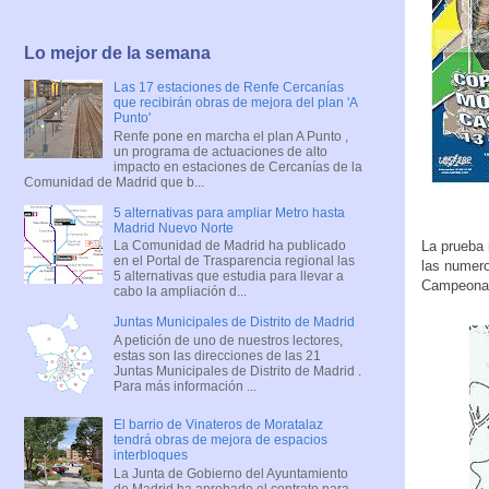
Lo mejor de la semana
Las 17 estaciones de Renfe Cercanías
que recibirán obras de mejora del plan 'A
Punto'
Renfe pone en marcha el plan A Punto ,
un programa de actuaciones de alto
impacto en estaciones de Cercanías de la
Comunidad de Madrid que b...
5 alternativas para ampliar Metro hasta
Madrid Nuevo Norte
La prueba 
La Comunidad de Madrid ha publicado
en el Portal de Trasparencia regional las
las numero
5 alternativas que estudia para llevar a
Campeona
cabo la ampliación d...
Juntas Municipales de Distrito de Madrid
A petición de uno de nuestros lectores,
estas son las direcciones de las 21
Juntas Municipales de Distrito de Madrid .
Para más información ...
El barrio de Vinateros de Moratalaz
tendrá obras de mejora de espacios
interbloques
La Junta de Gobierno del Ayuntamiento
de Madrid ha aprobado el contrato para