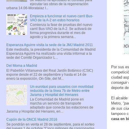
ejecutar las obras de la regeneración
urbana 14.06-Moratalaz I...
Empieza a funcionar el nuevo carril Bus-
VAO de la A-2 en estos horarios
Comienza la fase de pruebas del nuevo
carril Bus-VAO de la A-2. Se activará de
forma progresiva durante el mes de
agosto y la primera semana...
Esperanza Aguirre visita la sede de la JMJ Madrid 2011
Este mediodía, la presidenta de la Comunidad de Madrid
Esperanza Aguirre ha realizado una visita informal a la
sede del Comité Organizador L...
Del Moma a Madrid
Por sus es
El Pabellón Villanueva del Real Jardín Botánico (CSIC)
competició
expone desde el 22 de septiembre y hasta el 14 de
ciudad asp
enero la exposición, On-Site, del M...
conseguir 
Un eurotaxi para usuarios con movilidad
deporte de
reducida de la línea 7b de Metro entre
Jarama y Hospital del Henares
El alcalde 
La Comunidad de Madrid pone en
Metro,
“pa
marcha un servicio de transporte
adaptado que conecta las estaciones de
de sus ciu
Jarama y Hospital del Henares, en...
tampoco cr
casa en bi
Cupón de la ONCE Madrid 2016
Se pondrán en venta el 28 de septiembre, para el sorteo
del jueves 1 de octubre "Cinco millones de corazonadas