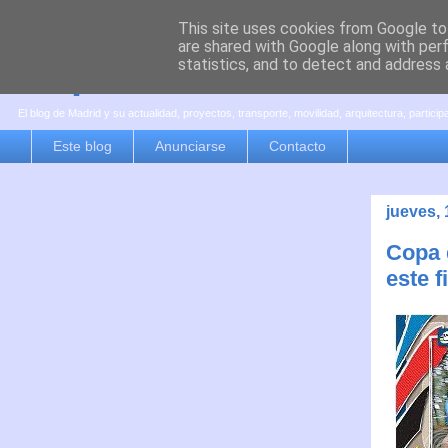
This site uses cookies from Google to 
are shared with Google along with per
es por madrid
statistics, and to detect and address 
El blog de Madrid y su actualidad, proyectos, transporte, movilidad, arquitectura, partici
Este blog
Anunciarse
Contacto
jueves,
Copa 
este 