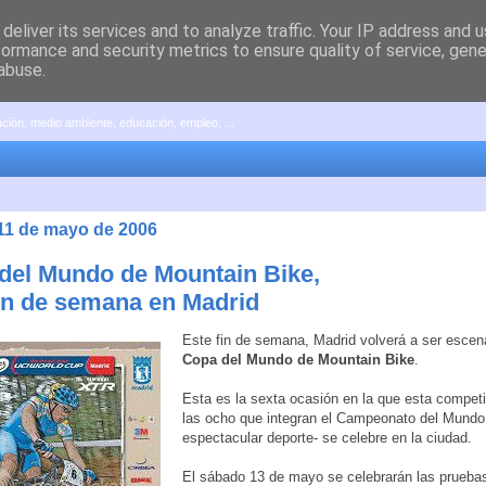
deliver its services and to analyze traffic. Your IP address and 
formance and security metrics to ensure quality of service, gen
abuse.
pación, medio ambiente, educación, empleo, ...
 11 de mayo de 2006
del Mundo de Mountain Bike,
fin de semana en Madrid
Este fin de semana, Madrid volverá a ser escena
Copa del Mundo de Mountain Bike
.
Esta es la sexta ocasión en la que esta competi
las ocho que integran el Campeonato del Mundo
espectacular deporte- se celebre en la ciudad.
El sábado 13 de mayo se celebrarán las pruebas