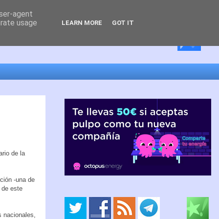
user-agent
erate usage
LEARN MORE
GOT IT
rio de la
ción -una de
 de este
 nacionales,