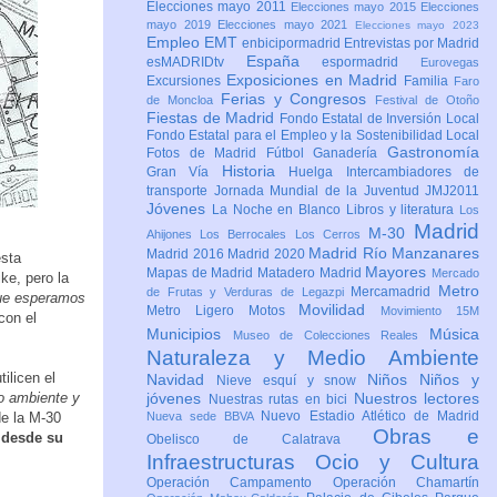
Elecciones mayo 2011
Elecciones mayo 2015
Elecciones
mayo 2019
Elecciones mayo 2021
Elecciones mayo 2023
Empleo
EMT
enbicipormadrid
Entrevistas por Madrid
España
esMADRIDtv
espormadrid
Eurovegas
Exposiciones en Madrid
Excursiones
Familia
Faro
Ferias y Congresos
de Moncloa
Festival de Otoño
Fiestas de Madrid
Fondo Estatal de Inversión Local
Fondo Estatal para el Empleo y la Sostenibilidad Local
Gastronomía
Fotos de Madrid
Fútbol
Ganadería
Historia
Gran Vía
Huelga
Intercambiadores de
transporte
Jornada Mundial de la Juventud JMJ2011
Jóvenes
La Noche en Blanco
Libros y literatura
Los
Madrid
M-30
Ahijones
Los Berrocales
Los Cerros
Madrid Río Manzanares
Madrid 2016
Madrid 2020
esta
Mayores
Mapas de Madrid
Matadero Madrid
Mercado
ke, pero la
Metro
Mercamadrid
de Frutas y Verduras de Legazpi
 que esperamos
Movilidad
Metro Ligero
Motos
Movimiento 15M
con el
Municipios
Música
Museo de Colecciones Reales
Naturaleza y Medio Ambiente
ilicen el
Navidad
Niños
Niños y
Nieve esquí y snow
io ambiente y
jóvenes
Nuestros lectores
Nuestras rutas en bici
Nuevo Estadio Atlético de Madrid
de la M-30
Nueva sede BBVA
Obras e
 desde su
Obelisco de Calatrava
Infraestructuras
Ocio y Cultura
Operación Campamento
Operación Chamartín