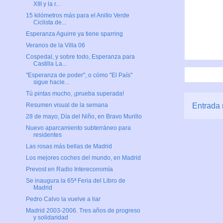
XIII y la r...
15 kilómetros más para el Anillo Verde
Ciclista de...
Esperanza Aguirre ya tiene sparring
Veranos de la Villa 06
Cospedal, y sobre todo, Esperanza para
Castilla La...
"Esperanza de poder", o cómo "El País"
sigue hacie...
Tú pintas mucho, ¡prueba superada!
Entrada 
Resumen visual de la semana
28 de mayo, Día del Niño, en Bravo Murillo
Nuevo aparcamiento subterráneo para
residentes
Las rosas más bellas de Madrid
Los mejores coches del mundo, en Madrid
Prevost en Radio Intereconomía
Se inaugura la 65ª Feria del Libro de
Madrid
Pedro Calvo la vuelve a liar
Madrid 2003-2006. Tres años de progreso
y solidaridad