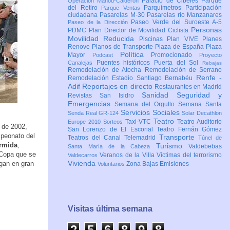
Palacio de Cibeles
Parque
Operación Mahou-Calderón
del Retiro
Parquímetros
Participación
Parque Ventas
ciudadana
Pasarelas M-30
Pasarelas río Manzanares
Paseo Verde del Suroeste A-5
Paseo de la Dirección
Personas
PDMC Plan Director de Movilidad Ciclista
Movilidad Reducida
Piscinas
Plan VIVE
Planes
Renove
Planos de Transporte
Plaza de España
Plaza
Política
Mayor
Promocionado
Podcast
Proyecto
Puentes históricos
Puerta del Sol
Canalejas
Rebajas
Remodelación de Atocha
Remodelación de Serrano
Renfe -
Remodelación Estadio Santiago Bernabéu
Adif
Reportajes en directo
Restaurantes en Madrid
Sanidad
Seguridad y
Revistas
San Isidro
Emergencias
Semana del Orgullo
Semana Santa
Servicios Sociales
Senda Real GR-124
Solar Decathlon
Teatro
Taxi-VTC
Teatro Auditorio
Europe 2010
Sorteos
n de 2002,
San Lorenzo de El Escorial
Teatro Fernán Gómez
peonato del
Transporte
Teatros del Canal
Telemadrid
Túnel de
rmida
,
Turismo
Valdebebas
Santa María de la Cabeza
 Copa que se
Veranos de la Villa
Víctimas del terrorismo
Valdecarros
Vivienda
egan en gran
Zona Bajas Emisiones
Voluntarios
Visitas última semana
2
5
6
8
9
8