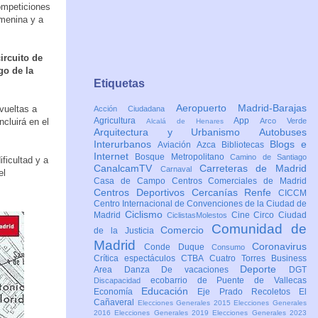
ompeticiones
emenina y a
ircuito de
go de la
Etiquetas
Aeropuerto Madrid-Barajas
 vueltas a
Acción Ciudadana
Agricultura
App
ncluirá en el
Arco Verde
Alcalá de Henares
Arquitectura y Urbanismo
Autobuses
Interurbanos
Blogs e
Aviación
Azca
Bibliotecas
Internet
Bosque Metropolitano
Camino de Santiago
ificultad y a
CanalcamTV
Carreteras de Madrid
Carnaval
el
Casa de Campo
Centros Comerciales de Madrid
Centros Deportivos
Cercanías Renfe
CICCM
Centro Internacional de Convenciones de la Ciudad de
Ciclismo
Madrid
Cine
Circo
Ciudad
CiclistasMolestos
Comunidad de
Comercio
de la Justicia
Madrid
Coronavirus
Conde Duque
Consumo
Crítica espectáculos
CTBA Cuatro Torres Business
Deporte
Area
Danza
De vacaciones
DGT
ecobarrio de Puente de Vallecas
Discapacidad
Educación
Economía
Eje Prado Recoletos
El
Cañaveral
Elecciones Generales 2015
Elecciones Generales
2016
Elecciones Generales 2019
Elecciones Generales 2023