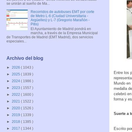
se unirán al sueño de Ma...
Recorridos de autobuses EMT por corte
de Metro L-6 (Ciudad Universitaria -
Argüelles) y L-7 (Gregorio Marañón -
Pitis)
El Ayuntamiento de Madrid pondrá en
marcha, a través de la Empresa Municipal
de Transportes de Madrid (EMT Madrid), dos servicios
especiales...
Archivo del blog
►
2026
( 1043 )
Entre los 
►
2025
( 1839 )
represent
►
2024
( 1986 )
Mundo en 
►
2023
( 1557 )
medalla de
celebró en
►
2022
( 1600 )
forma y es
►
2021
( 1522 )
►
2020
( 1526 )
Suerte a 
►
2019
( 1339 )
►
2018
( 1385 )
Escrito po
►
2017
( 1344 )