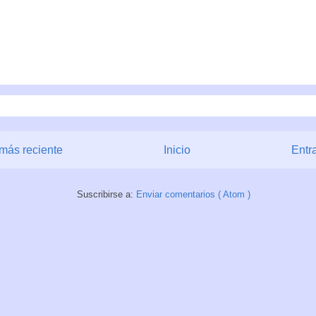
más reciente
Inicio
Entr
Suscribirse a:
Enviar comentarios ( Atom )