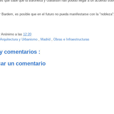
s que sabe que la Baronesa y Gallardón han podido llegar a un acuerdo sobre
r Bardem, es posible que en el futuro no pueda manifestarse con la "nobleza"
r
Anónimo
a las
12:20
Arquitectura y Urbanismo
,
Madrid
,
Obras e Infraestructuras
y comentarios :
car un comentario