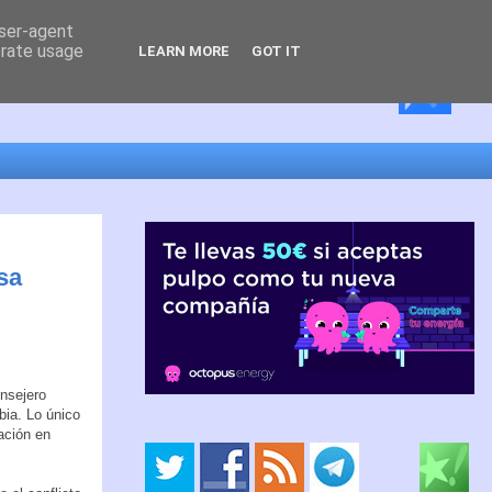
user-agent
erate usage
LEARN MORE
GOT IT
sa
onsejero
rbia. Lo único
ación en