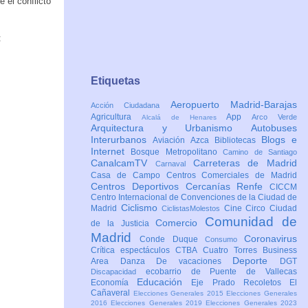
 el conflicto
:
Etiquetas
Aeropuerto Madrid-Barajas
Acción Ciudadana
Agricultura
App
Arco Verde
Alcalá de Henares
Arquitectura y Urbanismo
Autobuses
Interurbanos
Blogs e
Aviación
Azca
Bibliotecas
Internet
Bosque Metropolitano
Camino de Santiago
CanalcamTV
Carreteras de Madrid
Carnaval
Casa de Campo
Centros Comerciales de Madrid
Centros Deportivos
Cercanías Renfe
CICCM
Centro Internacional de Convenciones de la Ciudad de
Ciclismo
Madrid
Cine
Circo
Ciudad
CiclistasMolestos
Comunidad de
Comercio
de la Justicia
Madrid
Coronavirus
Conde Duque
Consumo
Crítica espectáculos
CTBA Cuatro Torres Business
Deporte
Area
Danza
De vacaciones
DGT
ecobarrio de Puente de Vallecas
Discapacidad
Educación
Economía
Eje Prado Recoletos
El
Cañaveral
Elecciones Generales 2015
Elecciones Generales
2016
Elecciones Generales 2019
Elecciones Generales 2023