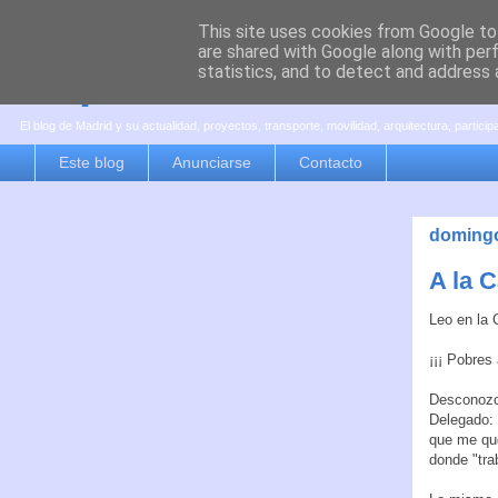
This site uses cookies from Google to 
are shared with Google along with per
es por madrid
statistics, and to detect and address 
El blog de Madrid y su actualidad, proyectos, transporte, movilidad, arquitectura, partici
Este blog
Anunciarse
Contacto
domingo
A la 
Leo en la
¡¡¡ Pobres
Desconozco
Delegado:
que me qud
donde "tra