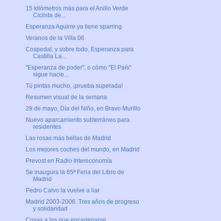
15 kilómetros más para el Anillo Verde
Ciclista de...
Esperanza Aguirre ya tiene sparring
Veranos de la Villa 06
Cospedal, y sobre todo, Esperanza para
Castilla La...
"Esperanza de poder", o cómo "El País"
sigue hacie...
Tú pintas mucho, ¡prueba superada!
Resumen visual de la semana
28 de mayo, Día del Niño, en Bravo Murillo
Nuevo aparcamiento subterráneo para
residentes
Las rosas más bellas de Madrid
Los mejores coches del mundo, en Madrid
Prevost en Radio Intereconomía
Se inaugura la 65ª Feria del Libro de
Madrid
Pedro Calvo la vuelve a liar
Madrid 2003-2006. Tres años de progreso
y solidaridad
Cosas a las que encadenarse