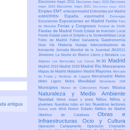
Elecciones mayo 2011
Elecciones mayo 2015
Elecciones
mayo 2019
Elecciones mayo 2021
Elecciones mayo 2023
Empleo
EMT
enbicipormadrid
Entrevistas por Madrid
España
esMADRIDtv
espormadrid
Eurovegas
Exposiciones en Madrid
Excursiones
Familia
Faro
Ferias y Congresos
de Moncloa
Festival de Otoño
Fiestas de Madrid
Fondo Estatal de Inversión Local
Fondo Estatal para el Empleo y la Sostenibilidad Local
Gastronomía
Fotos de Madrid
Fútbol
Ganadería
Historia
Gran Vía
Huelga
Intercambiadores de
transporte
Jornada Mundial de la Juventud JMJ2011
Jóvenes
La Noche en Blanco
Libros y literatura
Los
Madrid
M-30
Ahijones
Los Berrocales
Los Cerros
Madrid Río Manzanares
Madrid 2016
Madrid 2020
Mayores
Mapas de Madrid
Matadero Madrid
Mercado
Metro
Mercamadrid
de Frutas y Verduras de Legazpi
Movilidad
Metro Ligero
Motos
Movimiento 15M
Municipios
Música
Museo de Colecciones Reales
Naturaleza y Medio Ambiente
Navidad
Niños
Niños y
Nieve esquí y snow
ada antigua
jóvenes
Nuestros lectores
Nuestras rutas en bici
Nuevo Estadio Atlético de Madrid
Nueva sede BBVA
Obras e
Obelisco de Calatrava
Infraestructuras
Ocio y Cultura
Operación Campamento
Operación Chamartín