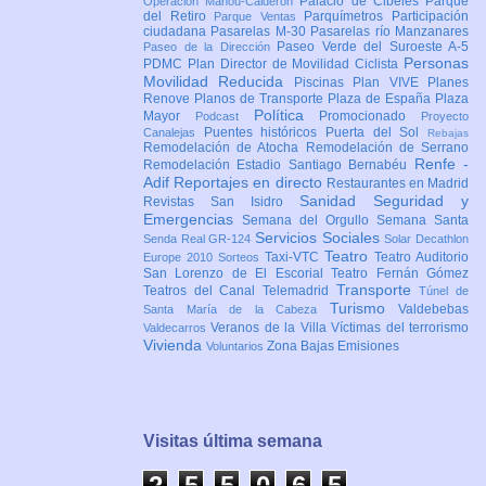
Palacio de Cibeles
Parque
Operación Mahou-Calderón
del Retiro
Parquímetros
Participación
Parque Ventas
ciudadana
Pasarelas M-30
Pasarelas río Manzanares
Paseo Verde del Suroeste A-5
Paseo de la Dirección
Personas
PDMC Plan Director de Movilidad Ciclista
Movilidad Reducida
Piscinas
Plan VIVE
Planes
Renove
Planos de Transporte
Plaza de España
Plaza
Política
Mayor
Promocionado
Podcast
Proyecto
Puentes históricos
Puerta del Sol
Canalejas
Rebajas
Remodelación de Atocha
Remodelación de Serrano
Renfe -
Remodelación Estadio Santiago Bernabéu
Adif
Reportajes en directo
Restaurantes en Madrid
Sanidad
Seguridad y
Revistas
San Isidro
Emergencias
Semana del Orgullo
Semana Santa
Servicios Sociales
Senda Real GR-124
Solar Decathlon
Teatro
Taxi-VTC
Teatro Auditorio
Europe 2010
Sorteos
San Lorenzo de El Escorial
Teatro Fernán Gómez
Transporte
Teatros del Canal
Telemadrid
Túnel de
Turismo
Valdebebas
Santa María de la Cabeza
Veranos de la Villa
Víctimas del terrorismo
Valdecarros
Vivienda
Zona Bajas Emisiones
Voluntarios
Visitas última semana
2
5
5
0
6
5