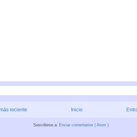
más reciente
Inicio
Entr
Suscribirse a:
Enviar comentarios ( Atom )