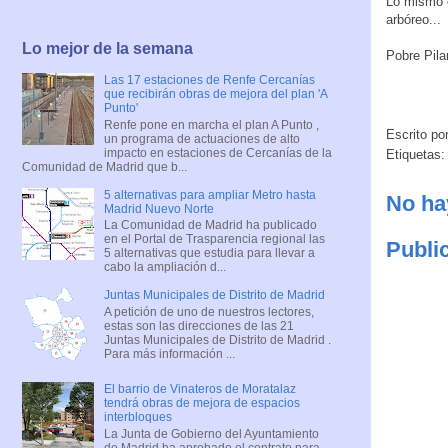
Lo mismo e
arbóreo...
Lo mejor de la semana
Pobre Pila
Las 17 estaciones de Renfe Cercanías
que recibirán obras de mejora del plan 'A
Punto'
Renfe pone en marcha el plan A Punto ,
Escrito po
un programa de actuaciones de alto
impacto en estaciones de Cercanías de la
Etiquetas:
Comunidad de Madrid que b...
5 alternativas para ampliar Metro hasta
No ha
Madrid Nuevo Norte
La Comunidad de Madrid ha publicado
en el Portal de Trasparencia regional las
Publi
5 alternativas que estudia para llevar a
cabo la ampliación d...
Juntas Municipales de Distrito de Madrid
A petición de uno de nuestros lectores,
estas son las direcciones de las 21
Juntas Municipales de Distrito de Madrid .
Para más información ...
El barrio de Vinateros de Moratalaz
tendrá obras de mejora de espacios
interbloques
La Junta de Gobierno del Ayuntamiento
de Madrid ha aprobado el contrato para