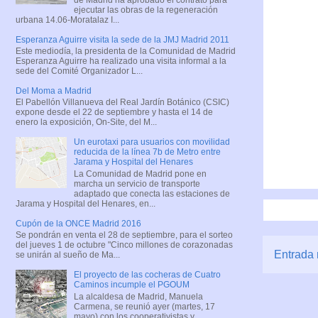
ejecutar las obras de la regeneración
urbana 14.06-Moratalaz I...
Esperanza Aguirre visita la sede de la JMJ Madrid 2011
Este mediodía, la presidenta de la Comunidad de Madrid
Esperanza Aguirre ha realizado una visita informal a la
sede del Comité Organizador L...
Del Moma a Madrid
El Pabellón Villanueva del Real Jardín Botánico (CSIC)
expone desde el 22 de septiembre y hasta el 14 de
enero la exposición, On-Site, del M...
Un eurotaxi para usuarios con movilidad
reducida de la línea 7b de Metro entre
Jarama y Hospital del Henares
La Comunidad de Madrid pone en
marcha un servicio de transporte
adaptado que conecta las estaciones de
Jarama y Hospital del Henares, en...
Cupón de la ONCE Madrid 2016
Se pondrán en venta el 28 de septiembre, para el sorteo
del jueves 1 de octubre "Cinco millones de corazonadas
Entrada 
se unirán al sueño de Ma...
El proyecto de las cocheras de Cuatro
Caminos incumple el PGOUM
La alcaldesa de Madrid, Manuela
Carmena, se reunió ayer (martes, 17
mayo) con los cooperativistas y