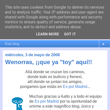
This site uses cookies from Google to deliver its services
es por madrid
and to analyze traffic. Your IP address and user-agent are
shared with Google along with performance and security
metrics to ensure quality of service, generate usage
El blog de Madrid y su actualidad, proyectos, transporte,
statistics, and to detect and address abuse.
movilidad, arquitectura, participación, medio ambiente,
educación, empleo, ...
LEARN MORE
GOT IT
▼
miércoles, 3 de mayo de 2006
Wenorras, ¡¡que ya "toy" aquí!!
Allá donde se cruzan los caminos,
donde todo es bullicio y frenesí,
allí donde se juntan los amigos,
pongamos que estás en
Es por Madrid
...
Muchas gracias a Aalto y a todo el equipo
de
Es por Madrid
por la oportunidad de
unirme a este magnífico blog, único y