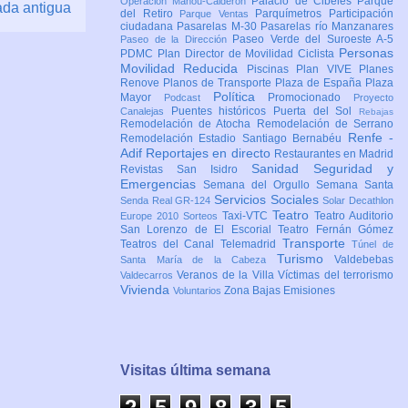
Palacio de Cibeles
Parque
Operación Mahou-Calderón
ada antigua
del Retiro
Parquímetros
Participación
Parque Ventas
ciudadana
Pasarelas M-30
Pasarelas río Manzanares
Paseo Verde del Suroeste A-5
Paseo de la Dirección
Personas
PDMC Plan Director de Movilidad Ciclista
Movilidad Reducida
Piscinas
Plan VIVE
Planes
Renove
Planos de Transporte
Plaza de España
Plaza
Política
Mayor
Promocionado
Podcast
Proyecto
Puentes históricos
Puerta del Sol
Canalejas
Rebajas
Remodelación de Atocha
Remodelación de Serrano
Renfe -
Remodelación Estadio Santiago Bernabéu
Adif
Reportajes en directo
Restaurantes en Madrid
Sanidad
Seguridad y
Revistas
San Isidro
Emergencias
Semana del Orgullo
Semana Santa
Servicios Sociales
Senda Real GR-124
Solar Decathlon
Teatro
Taxi-VTC
Teatro Auditorio
Europe 2010
Sorteos
San Lorenzo de El Escorial
Teatro Fernán Gómez
Transporte
Teatros del Canal
Telemadrid
Túnel de
Turismo
Valdebebas
Santa María de la Cabeza
Veranos de la Villa
Víctimas del terrorismo
Valdecarros
Vivienda
Zona Bajas Emisiones
Voluntarios
Visitas última semana
2
5
9
8
3
5