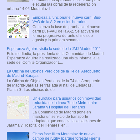
ejecutar las obras de la regeneración
urbana 14.06-Moratalaz I...
Empieza a funcionar el nuevo carril Bus-
VAO de la A-2 en estos horarios
Comienza la fase de pruebas del nuevo
carril Bus-VAO de la A-2. Se activará de
forma progresiva durante el mes de
agosto y la primera semana...
Esperanza Aguirre visita la sede de la JMJ Madrid 2011
Este mediodía, la presidenta de la Comunidad de Madrid
Esperanza Aguirre ha realizado una visita informal a la
sede del Comité Organizador L...
La Oficina de Objetos Perdidos de la T4 del Aeropuerto
de Madrid-Barajas
La Oficina de Objetos Perdidos de la T4 del Aeropuerto
de Madrid-Barajas se traslada al hall de Llegadas,
Planta 0 . Las oficinas de ob...
Un eurotaxi para usuarios con movilidad
reducida de la línea 7b de Metro entre
Jarama y Hospital del Henares
La Comunidad de Madrid pone en
marcha un servicio de transporte
adaptado que conecta las estaciones de
Jarama y Hospital del Henares, en...
Obras fase III en Moratalaz de nuevo
campo de rugby (parque forestal Fuente