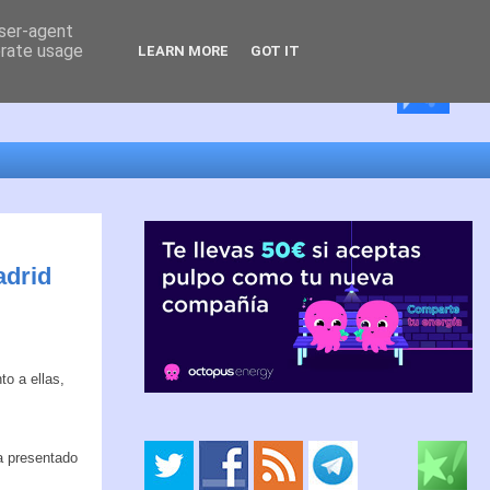
user-agent
erate usage
LEARN MORE
GOT IT
adrid
to a ellas,
a presentado