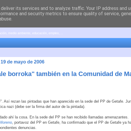
deliver its services and to analyze traffic. Your IP address and 
formance and security metrics to ensure quality of service, gen
abuse.
pación, medio ambiente, educación, empleo, ...
, 19 de mayo de 2006
ale borroka" también en la Comunidad de M
". Así rezan las pintadas que han aparecido en la sede del PP de Getafe. Jun
ca nazi (debe ser la firma del autor de la pintada).
ado ahí la cosa. En la sede del PP se han recibido llamadas amenazantes.
 Moreno
, portavoz del PP en Getafe, ha confirmado que el PP de Getafe ya h
pondientes denuncias.