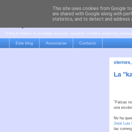
This site uses cookies from Google to 
are shared with Google along with per
es por madrid
statistics, and to detect and address 
El blog de Madrid y su actualidad, proyectos, transporte, movilidad, arquitectura, partici
Este blog
Anunciarse
Contacto
viernes
La "k
"Fatxas no
una esvásti
No ha qued
José Luis
las corres