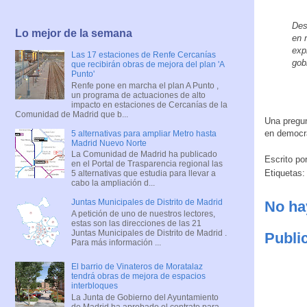
Des
Lo mejor de la semana
en 
exp
Las 17 estaciones de Renfe Cercanías
gob
que recibirán obras de mejora del plan 'A
Punto'
Renfe pone en marcha el plan A Punto ,
un programa de actuaciones de alto
impacto en estaciones de Cercanías de la
Comunidad de Madrid que b...
Una pregun
en democr
5 alternativas para ampliar Metro hasta
Madrid Nuevo Norte
La Comunidad de Madrid ha publicado
Escrito po
en el Portal de Trasparencia regional las
Etiquetas
5 alternativas que estudia para llevar a
cabo la ampliación d...
Juntas Municipales de Distrito de Madrid
No ha
A petición de uno de nuestros lectores,
estas son las direcciones de las 21
Juntas Municipales de Distrito de Madrid .
Publi
Para más información ...
El barrio de Vinateros de Moratalaz
tendrá obras de mejora de espacios
interbloques
La Junta de Gobierno del Ayuntamiento
de Madrid ha aprobado el contrato para