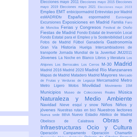
Elecciones mayo 2011
Elecciones mayo 2015
Elecciones
mayo 2019
Elecciones mayo 2021
Elecciones mayo 2023
Empleo
EMT
enbicipormadrid
Entrevistas por Madrid
España
esMADRIDtv
espormadrid
Eurovegas
Exposiciones en Madrid
Excursiones
Familia
Faro
Ferias y Congresos
de Moncloa
Festival de Otoño
Fiestas de Madrid
Fondo Estatal de Inversión Local
Fondo Estatal para el Empleo y la Sostenibilidad Local
Gastronomía
Fotos de Madrid
Fútbol
Ganadería
Historia
Gran Vía
Huelga
Intercambiadores de
transporte
Jornada Mundial de la Juventud JMJ2011
Jóvenes
La Noche en Blanco
Libros y literatura
Los
Madrid
M-30
Ahijones
Los Berrocales
Los Cerros
Madrid Río Manzanares
Madrid 2016
Madrid 2020
Mayores
Mapas de Madrid
Matadero Madrid
Mercado
Metro
Mercamadrid
de Frutas y Verduras de Legazpi
Movilidad
Metro Ligero
Motos
Movimiento 15M
Municipios
Música
Museo de Colecciones Reales
Naturaleza y Medio Ambiente
Navidad
Niños
Niños y
Nieve esquí y snow
jóvenes
Nuestros lectores
Nuestras rutas en bici
Nuevo Estadio Atlético de Madrid
Nueva sede BBVA
Obras e
Obelisco de Calatrava
Infraestructuras
Ocio y Cultura
Operación Campamento
Operación Chamartín