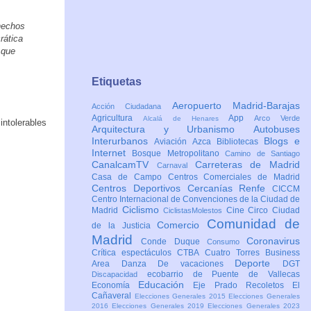
hechos
rática
 que
Etiquetas
Aeropuerto Madrid-Barajas
Acción Ciudadana
Agricultura
App
Arco Verde
Alcalá de Henares
intolerables
Arquitectura y Urbanismo
Autobuses
Interurbanos
Blogs e
Aviación
Azca
Bibliotecas
Internet
Bosque Metropolitano
Camino de Santiago
CanalcamTV
Carreteras de Madrid
Carnaval
Casa de Campo
Centros Comerciales de Madrid
Centros Deportivos
Cercanías Renfe
CICCM
Centro Internacional de Convenciones de la Ciudad de
Ciclismo
Madrid
Cine
Circo
Ciudad
CiclistasMolestos
Comunidad de
Comercio
de la Justicia
Madrid
Coronavirus
Conde Duque
Consumo
Crítica espectáculos
CTBA Cuatro Torres Business
Deporte
Area
Danza
De vacaciones
DGT
ecobarrio de Puente de Vallecas
Discapacidad
Educación
Economía
Eje Prado Recoletos
El
Cañaveral
Elecciones Generales 2015
Elecciones Generales
2016
Elecciones Generales 2019
Elecciones Generales 2023