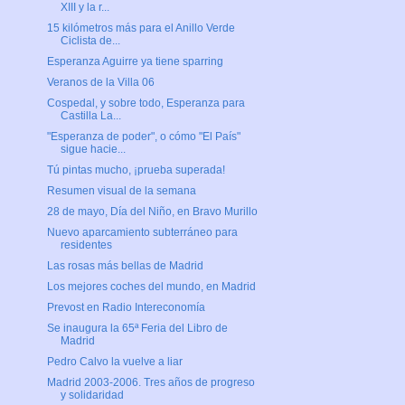
XIII y la r...
15 kilómetros más para el Anillo Verde
Ciclista de...
Esperanza Aguirre ya tiene sparring
Veranos de la Villa 06
Cospedal, y sobre todo, Esperanza para
Castilla La...
"Esperanza de poder", o cómo "El País"
sigue hacie...
Tú pintas mucho, ¡prueba superada!
Resumen visual de la semana
28 de mayo, Día del Niño, en Bravo Murillo
Nuevo aparcamiento subterráneo para
residentes
Las rosas más bellas de Madrid
Los mejores coches del mundo, en Madrid
Prevost en Radio Intereconomía
Se inaugura la 65ª Feria del Libro de
Madrid
Pedro Calvo la vuelve a liar
Madrid 2003-2006. Tres años de progreso
y solidaridad