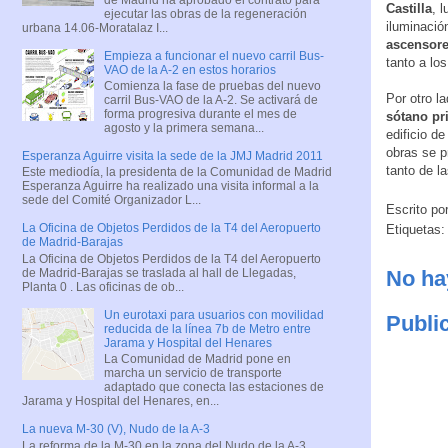
Castilla
, 
ejecutar las obras de la regeneración
iluminació
urbana 14.06-Moratalaz I...
ascensor
Empieza a funcionar el nuevo carril Bus-
tanto a lo
VAO de la A-2 en estos horarios
Comienza la fase de pruebas del nuevo
Por otro l
carril Bus-VAO de la A-2. Se activará de
forma progresiva durante el mes de
sótano pr
agosto y la primera semana...
edificio de
obras se pr
Esperanza Aguirre visita la sede de la JMJ Madrid 2011
tanto de 
Este mediodía, la presidenta de la Comunidad de Madrid
Esperanza Aguirre ha realizado una visita informal a la
sede del Comité Organizador L...
Escrito po
La Oficina de Objetos Perdidos de la T4 del Aeropuerto
Etiquetas
de Madrid-Barajas
La Oficina de Objetos Perdidos de la T4 del Aeropuerto
de Madrid-Barajas se traslada al hall de Llegadas,
No ha
Planta 0 . Las oficinas de ob...
Un eurotaxi para usuarios con movilidad
Publi
reducida de la línea 7b de Metro entre
Jarama y Hospital del Henares
La Comunidad de Madrid pone en
marcha un servicio de transporte
adaptado que conecta las estaciones de
Jarama y Hospital del Henares, en...
La nueva M-30 (V), Nudo de la A-3
La reforma de la M-30 en la zona del Nudo de la A-3