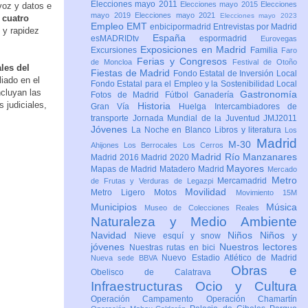
Elecciones mayo 2011
Elecciones mayo 2015
Elecciones
 voz y datos e
mayo 2019
Elecciones mayo 2021
Elecciones mayo 2023
 cuatro
Empleo
EMT
enbicipormadrid
Entrevistas por Madrid
 y rapidez
España
esMADRIDtv
espormadrid
Eurovegas
Exposiciones en Madrid
Excursiones
Familia
Faro
Ferias y Congresos
de Moncloa
Festival de Otoño
ales del
Fiestas de Madrid
Fondo Estatal de Inversión Local
iado en el
Fondo Estatal para el Empleo y la Sostenibilidad Local
cluyan las
Gastronomía
Fotos de Madrid
Fútbol
Ganadería
s judiciales,
Historia
Gran Vía
Huelga
Intercambiadores de
transporte
Jornada Mundial de la Juventud JMJ2011
Jóvenes
La Noche en Blanco
Libros y literatura
Los
Madrid
M-30
Ahijones
Los Berrocales
Los Cerros
Madrid Río Manzanares
Madrid 2016
Madrid 2020
Mayores
Mapas de Madrid
Matadero Madrid
Mercado
Metro
Mercamadrid
de Frutas y Verduras de Legazpi
Movilidad
Metro Ligero
Motos
Movimiento 15M
Municipios
Música
Museo de Colecciones Reales
Naturaleza y Medio Ambiente
Navidad
Niños
Niños y
Nieve esquí y snow
jóvenes
Nuestros lectores
Nuestras rutas en bici
Nuevo Estadio Atlético de Madrid
Nueva sede BBVA
Obras e
Obelisco de Calatrava
Infraestructuras
Ocio y Cultura
Operación Campamento
Operación Chamartín