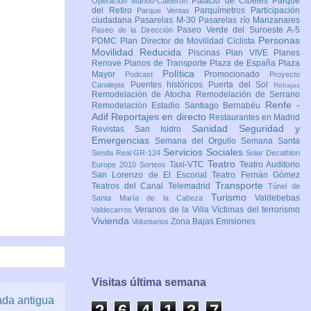
Palacio de Cibeles
Parque
Operación Mahou-Calderón
del Retiro
Parquímetros
Participación
Parque Ventas
ciudadana
Pasarelas M-30
Pasarelas río Manzanares
Paseo Verde del Suroeste A-5
Paseo de la Dirección
Personas
PDMC Plan Director de Movilidad Ciclista
Movilidad Reducida
Piscinas
Plan VIVE
Planes
Renove
Planos de Transporte
Plaza de España
Plaza
Política
Mayor
Promocionado
Podcast
Proyecto
Puentes históricos
Puerta del Sol
Canalejas
Rebajas
Remodelación de Atocha
Remodelación de Serrano
Renfe -
Remodelación Estadio Santiago Bernabéu
Adif
Reportajes en directo
Restaurantes en Madrid
Sanidad
Seguridad y
Revistas
San Isidro
Emergencias
Semana del Orgullo
Semana Santa
Servicios Sociales
Senda Real GR-124
Solar Decathlon
Teatro
Taxi-VTC
Teatro Auditorio
Europe 2010
Sorteos
San Lorenzo de El Escorial
Teatro Fernán Gómez
Transporte
Teatros del Canal
Telemadrid
Túnel de
Turismo
Valdebebas
Santa María de la Cabeza
Veranos de la Villa
Víctimas del terrorismo
Valdecarros
Vivienda
Zona Bajas Emisiones
Voluntarios
Visitas última semana
ada antigua
2
6
4
1
3
7