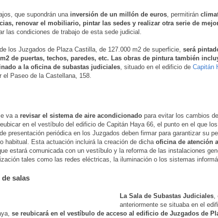
bajos, que supondrán una
inversión de un millón de euros
, permitirán
climat
as, renovar el mobiliario, pintar las sedes y realizar otra serie de mejo
ar las condiciones de trabajo de esta sede judicial.
o de los Juzgados de Plaza Castilla, de 127.000 m2 de superficie,
será pintad
 m2 de puertas, techos, paredes, etc. Las obras de pintura también inclu
inado a la oficina de subastas judiciales
, situado en el edificio de
Capitán 
r el Paseo de la Castellana, 158.
e va a
revisar el sistema de aire acondicionado
para evitar los cambios d
eubicar en el vestíbulo del edificio de Capitán Haya 66, el punto en el que los
de presentación periódica en los Juzgados deben firmar para garantizar su p
io habitual. Esta actuación incluirá la creación de dicha
oficina de atención 
ue estará comunicada con un vestíbulo y la reforma de las instalaciones gen
zación tales como las redes eléctricas, la iluminación o los sistemas informá
de salas
La Sala de Subastas Judiciales
,
anteriormente se situaba en el edif
aya,
se reubicará en el vestíbulo de acceso al edificio de Juzgados de Pl