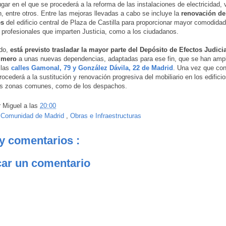
lugar en el que se procederá a la reforma de las instalaciones de electricidad,
n, entre otros. Entre las mejoras llevadas a cabo se incluye la
renovación de
es
del edificio central de Plaza de Castilla para proporcionar mayor comodidad
s profesionales que imparten Justicia, como a los ciudadanos.
ado,
está previsto trasladar la mayor parte del Depósito de Efectos Judici
imero
a unas nuevas dependencias, adaptadas para ese fin, que se han ampl
 las
calles Gamonal, 79 y González Dávila, 22 de Madrid
. Una vez que con
ocederá a la sustitución y renovación progresiva del mobiliario en los edificio
las zonas comunes, como de los despachos.
r
Miguel
a las
20:00
:
Comunidad de Madrid
,
Obras e Infraestructuras
y comentarios :
car un comentario