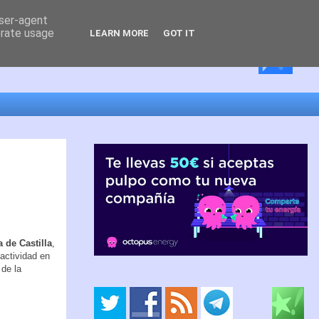
user-agent
erate usage
LEARN MORE
GOT IT
 de Castilla
,
actividad en
 de la