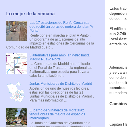
Estos tra
Lo mejor de la semana
dependenci
de optimiz
Las 17 estaciones de Renfe Cercanías
que recibirán obras de mejora del plan 'A
El edifici
Punto'
sus 2.740
Renfe pone en marcha el plan A Punto ,
local dest
un programa de actuaciones de alto
impacto en estaciones de Cercanías de la
entrada po
Comunidad de Madrid que b...
5 alternativas para ampliar Metro hasta
Madrid Nuevo Norte
La Comunidad de Madrid ha publicado
Además, s
en el Portal de Trasparencia regional las
5 alternativas que estudia para llevar a
y se va a r
cabo la ampliación d...
con orden 
su domicil
Juntas Municipales de Distrito de Madrid
penados
q
A petición de uno de nuestros lectores,
estas son las direcciones de las 21
su moderni
Juntas Municipales de Distrito de Madrid .
Para más información ...
Cambios 
El barrio de Vinateros de Moratalaz
tendrá obras de mejora de espacios
interbloques
La Junta de Gobierno del Ayuntamiento
Capitán H
de Madrid ha aprobado el contrato para