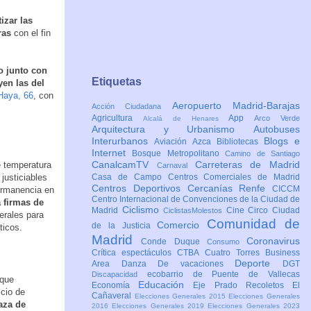
izar las
ras
con el fin
o junto con
Etiquetas
yen las del
Haya, 66
, con
Aeropuerto Madrid-Barajas
Acción Ciudadana
Agricultura
App
Arco Verde
Alcalá de Henares
Arquitectura y Urbanismo
Autobuses
Interurbanos
Blogs e
Aviación
Azca
Bibliotecas
Internet
Bosque Metropolitano
Camino de Santiago
CanalcamTV
Carreteras de Madrid
e temperatura
Carnaval
 justiciables
Casa de Campo
Centros Comerciales de Madrid
Centros Deportivos
Cercanías Renfe
CICCM
ermanencia en
Centro Internacional de Convenciones de la Ciudad de
a firmas de
Ciclismo
Madrid
Cine
Circo
Ciudad
CiclistasMolestos
erales para
Comunidad de
Comercio
de la Justicia
ticos.
Madrid
Coronavirus
Conde Duque
Consumo
Crítica espectáculos
CTBA Cuatro Torres Business
Deporte
Area
Danza
De vacaciones
DGT
ecobarrio de Puente de Vallecas
Discapacidad
 que
Educación
Economía
Eje Prado Recoletos
El
icio de
Cañaveral
Elecciones Generales 2015
Elecciones Generales
aza de
2016
Elecciones Generales 2019
Elecciones Generales 2023