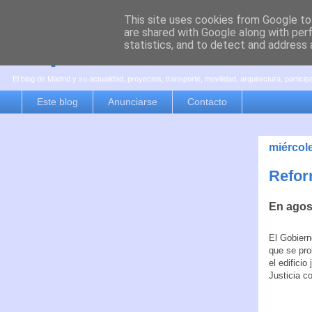
This site uses cookies from Google to 
are shared with Google along with per
es por madrid
statistics, and to detect and address 
El blog de Madrid y su actualidad, proyectos, transporte, movilidad, arquitectura, partici
Este blog
Anunciarse
Contacto
miércole
Refor
En agos
El Gobiern
que se pro
el edificio
Justicia c