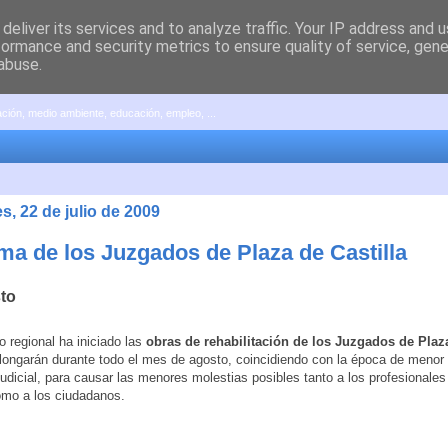
deliver its services and to analyze traffic. Your IP address and 
formance and security metrics to ensure quality of service, gen
abuse.
pación, medio ambiente, educación, empleo, ...
s, 22 de julio de 2009
ma de los Juzgados de Plaza de Castilla
to
o regional ha iniciado las
obras de rehabilitación de los Juzgados de Plaza
longarán durante todo el mes de agosto, coincidiendo con la época de menor 
 judicial, para causar las menores molestias posibles tanto a los profesionales
omo a los ciudadanos.