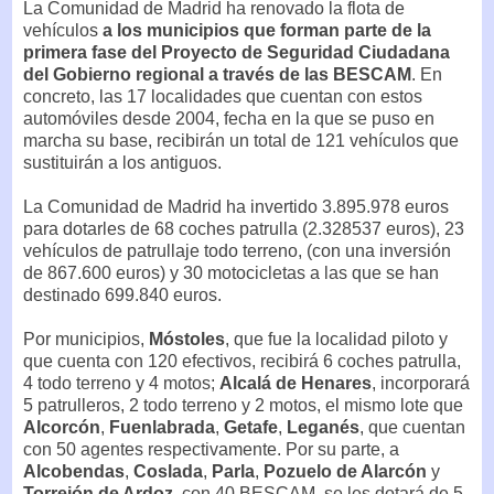
La Comunidad de Madrid ha renovado la flota de
vehículos
a los municipios que forman parte de la
primera fase del Proyecto de Seguridad Ciudadana
del Gobierno regional a través de las BESCAM
. En
concreto, las 17 localidades que cuentan con estos
automóviles desde 2004, fecha en la que se puso en
marcha su base, recibirán un total de 121 vehículos que
sustituirán a los antiguos.
La Comunidad de Madrid ha invertido 3.895.978 euros
para dotarles de 68 coches patrulla (2.328537 euros), 23
vehículos de patrullaje todo terreno, (con una inversión
de 867.600 euros) y 30 motocicletas a las que se han
destinado 699.840 euros.
Por municipios,
Móstoles
, que fue la localidad piloto y
que cuenta con 120 efectivos, recibirá 6 coches patrulla,
4 todo terreno y 4 motos;
Alcalá de Henares
, incorporará
5 patrulleros, 2 todo terreno y 2 motos, el mismo lote que
Alcorcón
,
Fuenlabrada
,
Getafe
,
Leganés
, que cuentan
con 50 agentes respectivamente. Por su parte, a
Alcobendas
,
Coslada
,
Parla
,
Pozuelo de Alarcón
y
Torrejón de Ardoz
, con 40 BESCAM, se les dotará de 5