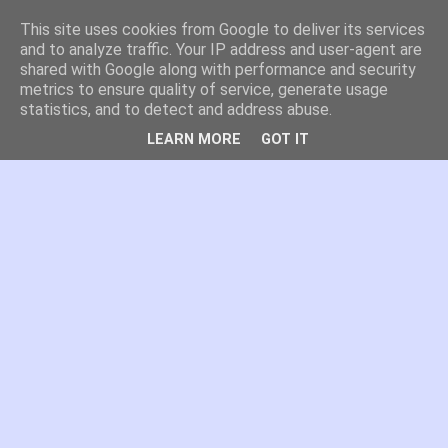
This site uses cookies from Google to deliver its services
es por madrid
and to analyze traffic. Your IP address and user-agent are
shared with Google along with performance and security
metrics to ensure quality of service, generate usage
El blog de Madrid y su actualidad, proyectos, transporte,
statistics, and to detect and address abuse.
movilidad, arquitectura, participación, medio ambiente,
educación, empleo, ...
LEARN MORE
GOT IT