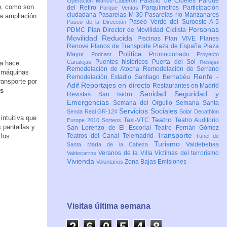
Palacio de Cibeles
Parque
Operación Mahou-Calderón
do, como son
del Retiro
Parquímetros
Participación
Parque Ventas
ciudadana
Pasarelas M-30
Pasarelas río Manzanares
la ampliación
Paseo Verde del Suroeste A-5
Paseo de la Dirección
Personas
PDMC Plan Director de Movilidad Ciclista
Movilidad Reducida
Piscinas
Plan VIVE
Planes
Renove
Planos de Transporte
Plaza de España
Plaza
Política
Mayor
Promocionado
Podcast
Proyecto
Puentes históricos
Puerta del Sol
Canalejas
la hace
Rebajas
Remodelación de Atocha
Remodelación de Serrano
s máquinas
Renfe -
Remodelación Estadio Santiago Bernabéu
ransporte por
Adif
Reportajes en directo
Restaurantes en Madrid
es
Sanidad
Seguridad y
Revistas
San Isidro
Emergencias
Semana del Orgullo
Semana Santa
Servicios Sociales
Senda Real GR-124
Solar Decathlon
 intuitiva que
Teatro
Taxi-VTC
Teatro Auditorio
Europe 2010
Sorteos
 pantallas y
San Lorenzo de El Escorial
Teatro Fernán Gómez
Transporte
los
Teatros del Canal
Telemadrid
Túnel de
Turismo
Valdebebas
Santa María de la Cabeza
Veranos de la Villa
Víctimas del terrorismo
Valdecarros
Vivienda
Zona Bajas Emisiones
Voluntarios
Visitas última semana
2
6
0
5
4
8