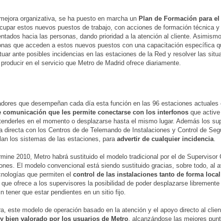
mejora organizativa, se ha puesto en marcha un
Plan de Formación para el
cupar estos nuevos puestos de trabajo, con acciones de formación técnica y 
ientados hacia las personas, dando prioridad a la atención al cliente. Asimism
onas que acceden a estos nuevos puestos con una capacitación específica q
tuar ante posibles incidencias en las estaciones de la Red y resolver las sit
producir en el servicio que Metro de Madrid ofrece diariamente.
adores que desempeñan cada día esta función en las 96 estaciones actuales
e comunicación que les permite conectarse con los interfonos
que active 
atenderles en el momento o desplazarse hasta el mismo lugar. Además los su
ea directa con los Centros de de Telemando de Instalaciones y Control de Seg
lan los sistemas de las estaciones, para
advertir de cualquier incidencia
.
mine 2010, Metro habrá sustituido el modelo tradicional por el de Supervisor
ones. El modelo convencional está siendo sustituido gracias, sobre todo, al 
nologías que permiten el
control de las instalaciones tanto de forma loc
o que ofrece a los supervisores la posibilidad de poder desplazarse libremente 
n tener que estar pendientes en un sitio fijo.
a, este modelo de operación basado en la atención y el apoyo directo al clien
 bien valorado por los usuarios de Metro
, alcanzándose las mejores pun