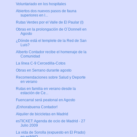
Voluntariado en los hospitales
Abiertos dos nuevos pasos de fauna
superiores en l...
Rutas Verdes por el Valle de El Paular (I)
Obras en la prolongación de O´Donnell en
Agosto
¿Dónde está el templete de la Red de San
Luis?
Alberto Contador recibe el homenaje de la
Comunidad
La línea C-9 Cercedilla-Cotos
Obras en Serrano durante agosto
Recomendaciones sobre Salud y Deporte
en verano
Rutas en familia en verano desde la
estación de Ce...
Fuencarral será peatonal en Agosto
¡Enhorabuena Contador!
Alquiler de bicicletas en Madrid
esTICKET: Agenda de ocio de Madrid - 27
Julio 2009
La vida de Sorolla (expuesto en El Prado)
en esMAD...