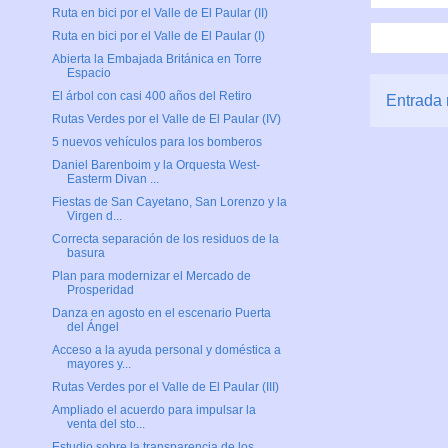
Ruta en bici por el Valle de El Paular (II)
Ruta en bici por el Valle de El Paular (I)
Abierta la Embajada Británica en Torre
Espacio
El árbol con casi 400 años del Retiro
Entrada 
Rutas Verdes por el Valle de El Paular (IV)
5 nuevos vehículos para los bomberos
Daniel Barenboim y la Orquesta West-
Easterm Divan ...
Fiestas de San Cayetano, San Lorenzo y la
Virgen d...
Correcta separación de los residuos de la
basura
Plan para modernizar el Mercado de
Prosperidad
Danza en agosto en el escenario Puerta
del Ángel
Acceso a la ayuda personal y doméstica a
mayores y...
Rutas Verdes por el Valle de El Paular (III)
Ampliado el acuerdo para impulsar la
venta del sto...
Estudio sobre la transparencia de los