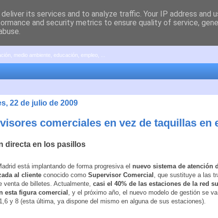
deliver its services and to analyze traffic. Your IP address and 
formance and security metrics to ensure quality of service, gen
abuse.
pación, medio ambiente, educación, empleo, ...
s, 22 de julio de 2009
visores comerciales en vez de taquillas en 
 directa en los pasillos
adrid está implantando de forma progresiva el
nuevo sistema de atención d
ada al cliente
conocido como
Supervisor Comercial
, que sustituye a las t
de venta de billetes. Actualmente,
casi el 40% de las estaciones de la red 
n esta figura comercial
, y el próximo año, el nuevo modelo de gestión se va
 1,6 y 8 (esta última, ya dispone del mismo en alguna de sus estaciones).