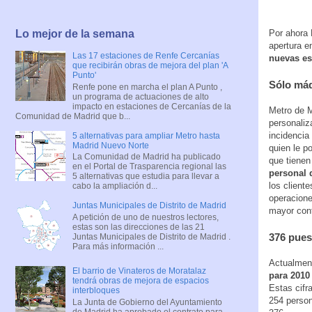
Lo mejor de la semana
Por ahora 
apertura e
Las 17 estaciones de Renfe Cercanías
nuevas es
que recibirán obras de mejora del plan 'A
Punto'
Sólo má
Renfe pone en marcha el plan A Punto ,
un programa de actuaciones de alto
impacto en estaciones de Cercanías de la
Metro de M
Comunidad de Madrid que b...
personaliz
incidencia
5 alternativas para ampliar Metro hasta
Madrid Nuevo Norte
quien le po
La Comunidad de Madrid ha publicado
que tienen
en el Portal de Trasparencia regional las
personal 
5 alternativas que estudia para llevar a
los cliente
cabo la ampliación d...
operacione
Juntas Municipales de Distrito de Madrid
mayor cont
A petición de uno de nuestros lectores,
estas son las direcciones de las 21
376 pues
Juntas Municipales de Distrito de Madrid .
Para más información ...
Actualment
El barrio de Vinateros de Moratalaz
para 2010
tendrá obras de mejora de espacios
Estas cifr
interbloques
254 person
La Junta de Gobierno del Ayuntamiento
de Madrid ha aprobado el contrato para