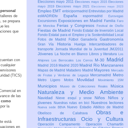
Elecciones mayo 2011
Elecciones mayo 2015
Elecciones
mayo 2019
Elecciones mayo 2021
Elecciones mayo 2023
 personal
Empleo
EMT
enbicipormadrid
Entrevistas por Madrid
España
talleres de
esMADRIDtv
espormadrid
Eurovegas
Exposiciones en Madrid
o, se prepara
Excursiones
Familia
Faro
Ferias y Congresos
ue les
de Moncloa
Festival de Otoño
Fiestas de Madrid
Fondo Estatal de Inversión Local
uaciones que
Fondo Estatal para el Empleo y la Sostenibilidad Local
Gastronomía
Fotos de Madrid
Fútbol
Ganadería
Historia
Gran Vía
Huelga
Intercambiadores de
transporte
Jornada Mundial de la Juventud JMJ2011
Jóvenes
La Noche en Blanco
Libros y literatura
Los
Madrid
 cuentan con
M-30
Ahijones
Los Berrocales
Los Cerros
cualquier
Madrid Río Manzanares
Madrid 2016
Madrid 2020
Mayores
pervisores
Mapas de Madrid
Matadero Madrid
Mercado
Metro
uridad (TICS)
Mercamadrid
de Frutas y Verduras de Legazpi
Movilidad
Metro Ligero
Motos
Movimiento 15M
Municipios
Música
Museo de Colecciones Reales
 Comercial en
Naturaleza y Medio Ambiente
avance de las
Navidad
Niños
Niños y
Nieve esquí y snow
al como
jóvenes
Nuestros lectores
Nuestras rutas en bici
por la
Nuevo Estadio Atlético de Madrid
Nueva sede BBVA
Obras e
Obelisco de Calatrava
Infraestructuras
Ocio y Cultura
te está
Operación Campamento
Operación Chamartín
tuaciones en