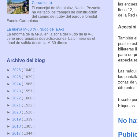
Carrantona)
las encues
El concejal de Moratalaz, Nacho Pezuela,
línea 12, 
ha visitado los trabajos de construcción
de la Red 
del campo de rugby del parque forestal
Fuente Carrantona. ...
Accesibi
La nueva M-30 (V), Nudo de la A-3
La reforma de la M-30 en la zona del Nudo de la A-3
También el
tiene programadas dos actuaciones: La primera es el
túnel de salida desde la M-30 direcc...
posible es
billeteras
parte de
p
especiale
Archivo del blog
►
2026
( 1040 )
Las máqui
las pantal
►
2025
( 1839 )
zonas de v
►
2024
( 1986 )
diferentes
►
2023
( 1557 )
►
2022
( 1600 )
Escrito po
►
2021
( 1522 )
Etiquetas
►
2020
( 1526 )
No ha
►
2019
( 1339 )
►
2018
( 1385 )
Publi
►
2017
( 1344 )