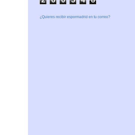
¿Quieres recibir espormadrid en tu correo?