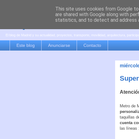
This site uses cookies from Google to 
are shared with Google along with per
es por madrid
statistics, and to detect and address 
El blog de Madrid y su actualidad, proyectos, transporte, movilidad, arquitectura, partici
Este blog
Anunciarse
Contacto
miércole
Super
Atención
Metro de M
personaliz
taquillas 
cuenta co
las líneas