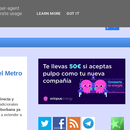
user-agent
erate usage
LEARN MORE
GOT IT
el Metro
irecta y
radicionales
suburbana ya
 a extender a