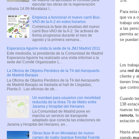
376.
ejecutar las obras de la regeneración
urbana 14.06-Moratalaz I...
Para esta 
que va a o
Empieza a funcionar el nuevo carril Bus-
VAO de la A-2 en estos horarios
trabajo or
Comienza la fase de pruebas del nuevo
a las pers
carril Bus-VAO de la A-2. Se activará de
permita ac
forma progresiva durante el mes de
se puedan 
agosto y la primera semana...
Esperanza Aguirre visita la sede de la JMJ Madrid 2011
Este mediodía, la presidenta de la Comunidad de Madrid
Esperanza Aguirre ha realizado una visita informal a la
sede del Comité Organizador L...
Los trabaj
una
red d
La Oficina de Objetos Perdidos de la T4 del Aeropuerto
de Madrid-Barajas
cliente y 
La Oficina de Objetos Perdidos de la T4 del Aeropuerto
tienen lín
de Madrid-Barajas se traslada al hall de Llegadas,
que contro
Planta 0 . Las oficinas de ob...
Un eurotaxi para usuarios con movilidad
Cuando ter
reducida de la línea 7b de Metro entre
138 estaci
Jarama y Hospital del Henares
nuevas tec
La Comunidad de Madrid pone en
remota
, l
marcha un servicio de transporte
adaptado que conecta las estaciones de
estación si
Jarama y Hospital del Henares, en...
Hasta ahor
Obras fase III en Moratalaz de nuevo
campo de rugby (parque forestal Fuente
siendo
muy