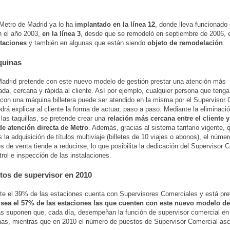
Metro de Madrid ya lo ha
implantado en la línea 12
, donde lleva funcionado
n el año 2003,
en la línea 3
, desde que se remodeló en septiembre de 2006, 
taciones
y también en algunas que están siendo
objeto de remodelación
.
quinas
adrid pretende con este nuevo modelo de gestión prestar una atención más
ada, cercana y rápida al cliente. Así por ejemplo, cualquier persona que teng
 con una máquina billetera puede ser atendido en la misma por el Supervisor 
drá explicar al cliente la forma de actuar, paso a paso. Mediante la eliminación
 las taquillas, se pretende crear una
relación más cercana entre el cliente y
de atención directa de Metro
. Además, gracias al sistema tarifario vigente, 
s la adquisición de títulos multiviaje (billetes de 10 viajes o abonos), el núme
s de venta tiende a reducirse, lo que posibilita la dedicación del Supervisor 
rol e inspección de las instalaciones.
tos de supervisor en 2010
e el 39% de las estaciones cuenta con Supervisores Comerciales y está pre
 sea el 57% de las estaciones las que cuenten con este nuevo modelo de
as suponen que, cada día, desempeñan la función de supervisor comercial en
as, mientras que en 2010 el número de puestos de Supervisor Comercial as