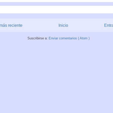
más reciente
Inicio
Entr
Suscribirse a:
Enviar comentarios ( Atom )