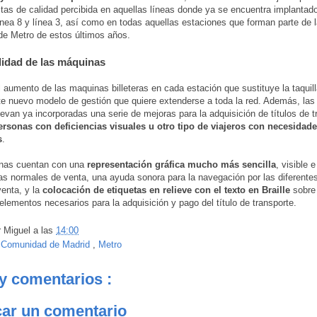
tas de calidad percibida en aquellas líneas donde ya se encuentra implanta
línea 8 y línea 3, así como en todas aquellas estaciones que forman parte de 
de Metro de estos últimos años.
lidad de las máquinas
 aumento de las maquinas billeteras en cada estación que sustituye la taquil
te nuevo modelo de gestión que quiere extenderse a toda la red. Además, la
 llevan ya incorporadas una serie de mejoras para la adquisición de títulos de t
ersonas con deficiencias visuales u otro tipo de viajeros con necesidad
s
.
nas cuentan con una
representación gráfica mucho más sencilla
, visible e
las normales de venta, una ayuda sonora para la navegación por las diferentes
enta, y la
colocación de etiquetas en relieve con el texto en Braille
sobre 
 elementos necesarios para la adquisición y pago del título de transporte.
r
Miguel
a las
14:00
:
Comunidad de Madrid
,
Metro
y comentarios :
car un comentario