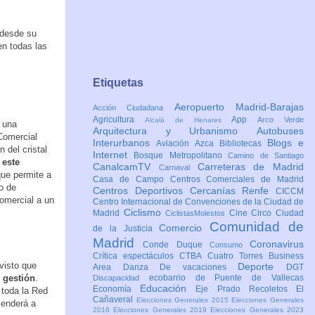
 desde su
en todas las
Etiquetas
Aeropuerto Madrid-Barajas
Acción Ciudadana
Agricultura
App
Arco Verde
Alcalá de Henares
a una
Arquitectura y Urbanismo
Autobuses
Comercial
Interurbanos
Blogs e
Aviación
Azca
Bibliotecas
 del cristal
Internet
Bosque Metropolitano
Camino de Santiago
 este
CanalcamTV
Carreteras de Madrid
Carnaval
que permite a
Casa de Campo
Centros Comerciales de Madrid
ro de
Centros Deportivos
Cercanías Renfe
CICCM
Comercial a un
Centro Internacional de Convenciones de la Ciudad de
Ciclismo
Madrid
Cine
Circo
Ciudad
CiclistasMolestos
Comunidad de
Comercio
de la Justicia
Madrid
Coronavirus
Conde Duque
Consumo
Crítica espectáculos
CTBA Cuatro Torres Business
visto que
Deporte
Area
Danza
De vacaciones
DGT
 gestión
.
ecobarrio de Puente de Vallecas
Discapacidad
Educación
Economía
Eje Prado Recoletos
El
 toda la Red
Cañaveral
Elecciones Generales 2015
Elecciones Generales
cenderá a
2016
Elecciones Generales 2019
Elecciones Generales 2023