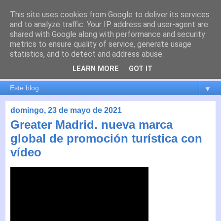
This site uses cookies from Google to deliver its services
es por madrid
and to analyze traffic. Your IP address and user-agent are
shared with Google along with performance and security
metrics to ensure quality of service, generate usage
El blog de Madrid y su actualidad, proyectos, transporte,
statistics, and to detect and address abuse.
movilidad, arquitectura, participación, medio ambiente,
educación, empleo, ...
LEARN MORE
GOT IT
▼
domingo, 23 de mayo de 2021
Greater Madrid. nueva marca
global de promoción turística con
vídeo